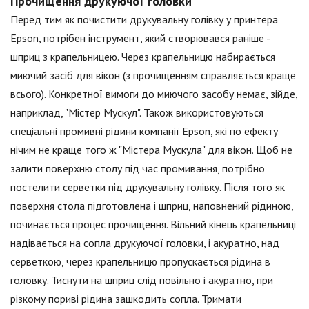
Прочищення друкуючої головки
Перед тим як почистити друкувальну голівку у принтера
Epson, потрібен інструмент, який створювався раніше -
шприц з крапельницею. Через крапельницю набирається
миючий засіб для вікон (з прочищенням справляється краще
всього). Конкретної вимоги до миючого засобу немає, зійде,
наприклад, "Містер Мускул". Також використовуються
спеціальні промивні рідини компанії Epson, які по ефекту
нічим не краще того ж "Містера Мускула" для вікон. Щоб не
залити поверхню столу під час промивання, потрібно
постелити серветки під друкувальну голівку. Після того як
поверхня стола підготовлена і шприц, наповнений рідиною,
починається процес прочищення. Вільний кінець крапельниці
надівається на сопла друкуючої головки, і акуратно, над
серветкою, через крапельницю пропускається рідина в
головку. Тиснути на шприц слід повільно і акуратно, при
різкому пориві рідина зашкодить сопла. Тримати