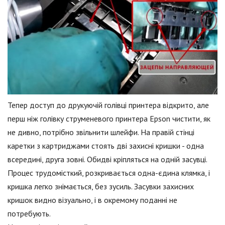
Тепер доступ до друкуючій голівці принтера відкрито, але
перш ніж голівку струменевого принтера Epson чистити, як
не дивно, потрібно звільнити шлейфи. На правій стінці
каретки з картриджами стоять дві захисні кришки - одна
всередині, друга зовні. Обидві кріпляться на одній засувці.
Процес трудомісткий, розкривається одна-єдина клямка, і
кришка легко знімається, без зусиль. Засувки захисних
кришок видно візуально, і в окремому поданні не
потребують.