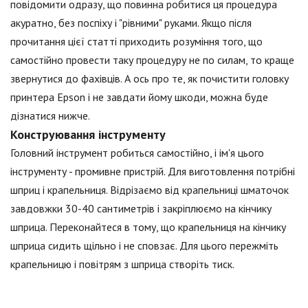
повідомити одразу, що повинна робитися ця процедура
акуратно, без поспіху і "рівними" руками. Якщо після
прочитання цієї статті приходить розуміння того, що
самостійно провести таку процедуру не по силам, то краще
звернутися до фахівців. А ось про те, як почистити головку
принтера Epson і не завдати йому шкоди, можна буде
дізнатися нижче.
Конструювання інструменту
Головний інструмент робиться самостійно, і ім'я цього
інструменту - промивне пристрій. Для виготовлення потрібні
шприц і крапельниця. Відрізаємо від крапельниці шматочок
завдовжки 30-40 сантиметрів і закріплюємо на кінчику
шприца. Переконайтеся в тому, що крапельниця на кінчику
шприца сидить щільно і не сповзає. Для цього пережміть
крапельницю і повітрям з шприца створіть тиск.