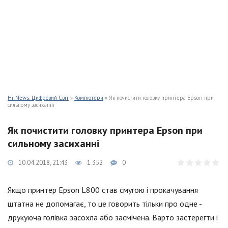
Hi-News: Цифровий Світ
»
Компютери
» Як почистити головку принтера Epson при
сильному засиханні
Як почистити головку принтера Epson при
сильному засиханні
10.04.2018, 21:43
1 352
0
Якщо принтер Epson L800 став смугою і прокачування
штатна не допомагає, то це говорить тільки про одне -
друкуюча голівка засохла або засмічена. Варто застерегти і