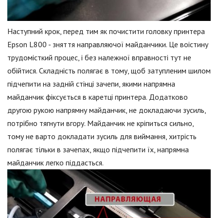
Наступний крок, перед тим як почистити головку принтера
Epson L800 - зняття направляючої майданчики. Це воістину
трудомісткий процес, і без належної вправності тут не
обійтися. Складність полягає в тому, щоб затупленим шилом
підчепити на задній стінці зачепи, якими напрямна
майданчик фіксується в каретці принтера. Додатково
другою рукою напрямну майданчик, не докладаючи зусиль,
потрібно тягнути вгору. Майданчик не кріпиться сильно,
тому не варто докладати зусиль для виймання, хитрість
полягає тільки в зачепах, якщо підчепити їх, напрямна
майданчик легко піддасться.