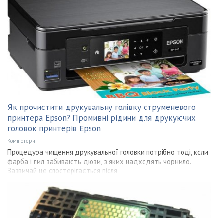
Як прочистити друкувальну голівку струменевого
принтера Epson? Промивні рідини для друкуючих
головок принтерів Epson
Компютери
Процедура чищення друкувальної головки потрібно тоді, коли
фарба і пил забивають дюзи, з яких надходять чорнило.
Зазвичай це спостерігається після