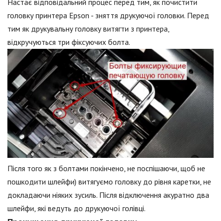
Настає відповідальний процес перед тим, як почистити
головку принтера Epson - зняття друкуючої головки. Перед
тим як друкувальну головку витягти з принтера,
відкручуються три фіксуючих болта.
Після того як з болтами покінчено, не поспішаючи, щоб не
пошкодити шлейфи) витягуємо головку до рівня каретки, не
докладаючи ніяких зусиль. Після відключення акуратно два
шлейфи, які ведуть до друкуючої голівці.