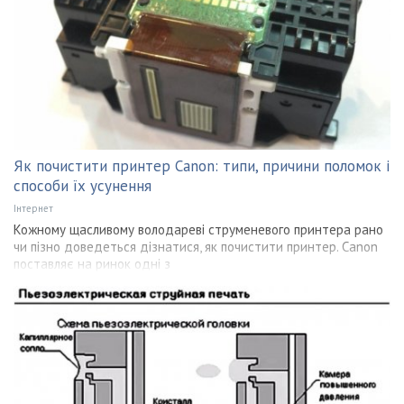
Як почистити принтер Canon: типи, причини поломок і
способи їх усунення
Інтернет
Кожному щасливому володареві струменевого принтера рано
чи пізно доведеться дізнатися, як почистити принтер. Canon
поставляє на ринок одні з