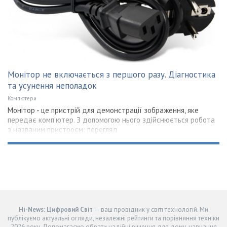
Монітор не включається з першого разу. Діагностика
та усунення неполадок
Компютери
Монітор - це пристрій для демонстрації зображення, яке
передає комп'ютер. З допомогою нього здійснюється робота
з названим пристроєм: перегляд
Hi-News: Цифровий Світ
— ваш провідник у світі технологій. Ми
публікуємо актуальні огляди, незалежні рейтинги та порівняння техніки
2026 року. Допомагаємо обрати надійні рішення для дому, навчання