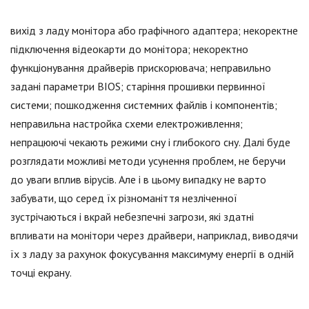
вихід з ладу монітора або графічного адаптера; некоректне
підключення відеокарти до монітора; некоректно
функціонування драйверів прискорювача; неправильно
задані параметри BIOS; старіння прошивки первинної
системи; пошкодження системних файлів і компонентів;
неправильна настройка схеми електроживлення;
непрацюючі чекають режими сну і глибокого сну. Далі буде
розглядати можливі методи усунення проблем, не беручи
до уваги вплив вірусів. Але і в цьому випадку не варто
забувати, що серед їх різноманіття незліченної
зустрічаються і вкрай небезпечні загрози, які здатні
впливати на монітори через драйвери, наприклад, виводячи
їх з ладу за рахунок фокусування максимуму енергії в одній
точці екрану.