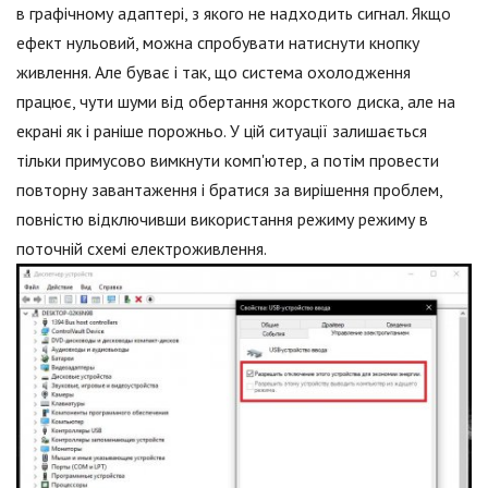
в графічному адаптері, з якого не надходить сигнал. Якщо
ефект нульовий, можна спробувати натиснути кнопку
живлення. Але буває і так, що система охолодження
працює, чути шуми від обертання жорсткого диска, але на
екрані як і раніше порожньо. У цій ситуації залишається
тільки примусово вимкнути комп'ютер, а потім провести
повторну завантаження і братися за вирішення проблем,
повністю відключивши використання режиму режиму в
поточній схемі електроживлення.