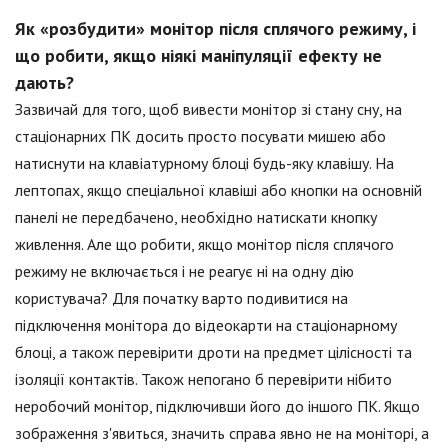
Як «розбудити» монітор після сплячого режиму, і
що робити, якщо ніякі маніпуляції ефекту не
дають?
Зазвичай для того, щоб вивести монітор зі стану сну, на
стаціонарних ПК досить просто посувати мишею або
натиснути на клавіатурному блоці будь-яку клавішу. На
лептопах, якщо спеціальної клавіші або кнопки на основній
панелі не передбачено, необхідно натискати кнопку
живлення. Але що робити, якщо монітор після сплячого
режиму не включається і не реагує ні на одну дію
користувача? Для початку варто подивитися на
підключення монітора до відеокарти на стаціонарному
блоці, а також перевірити дроти на предмет цілісності та
ізоляції контактів. Також непогано б перевірити нібито
неробочий монітор, підключивши його до іншого ПК. Якщо
зображення з'явиться, значить справа явно не на моніторі, а