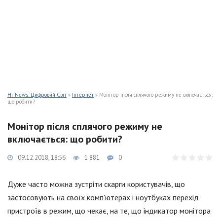
Hi-News: Цифровий Світ
»
Інтернет
» Монітор після сплячого режиму не включається:
що робити?
Монітор після сплячого режиму не
включається: що робити?
09.12.2018, 18:56
1 881
0
Дуже часто можна зустріти скарги користувачів, що
застосовують на своїх комп'ютерах і ноутбуках перехід
пристроїв в режим, що чекає, на те, що індикатор монітора