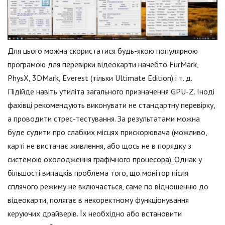
Для цього можна скористатися будь-якою популярною
програмою для перевірки відеокарти начебто FurMark,
PhysX, 3DMark, Everest (тільки Ultimate Edition) і т. д.
Підійде навіть утиліта загального призначення GPU-Z. Іноді
фахівці рекомендують виконувати не стандартну перевірку,
а проводити стрес-тестування. За результатами можна
буде судити про слабких місцях прискорювача (можливо,
карті не вистачає живлення, або щось не в порядку з
системою охолодження графічного процесора). Однак у
більшості випадків проблема того, що монітор після
сплячого режиму не включається, саме по відношенню до
відеокарти, полягає в некоректному функціонування
керуючих драйверів. Їх необхідно або встановити