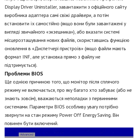
Display Driver Uninstaller, завантажити з офіційного сайту
виробника адаптера самі свіжі драйвери, а потім
встановити їх самостійно (якщо вони були завантажені у
вигляді звичайного «экзешника»), або вказати системі
місцерозташування нових файлів, скориставшись функцією
оновлення в «Диспетчері пристроїв» (якщо файли мають
формат INF, але установка прямо з файлу не
підтримується).
Проблеми BIOS
Ще однією причиною того, що монітор після сплячого
режиму не включається, про яку багато хто забуває (або не
знають зовсім), вважаються неполадки з первинними
системами. Параметри BIOS особливу увагу потрібно
звернути на стан режиму Power Off Energy Saving. Він
повинен бути включений.