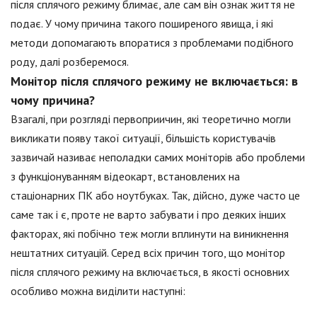
після сплячого режиму блимає, але сам він ознак життя не
подає. У чому причина такого поширеного явища, і які
методи допомагають впоратися з проблемами подібного
роду, далі розберемося.
Монітор після сплячого режиму не включається: в
чому причина?
Взагалі, при розгляді первоприичин, які теоретично могли
викликати появу такої ситуації, більшість користувачів
зазвичай називає неполадки самих моніторів або проблеми
з функціонуванням відеокарт, встановлених на
стаціонарних ПК або ноутбуках. Так, дійсно, дуже часто це
саме так і є, проте не варто забувати і про деяких інших
факторах, які побічно теж могли вплинути на виникнення
нештатних ситуацій. Серед всіх причин того, що монітор
після сплячого режиму на включається, в якості основних
особливо можна виділити наступні: