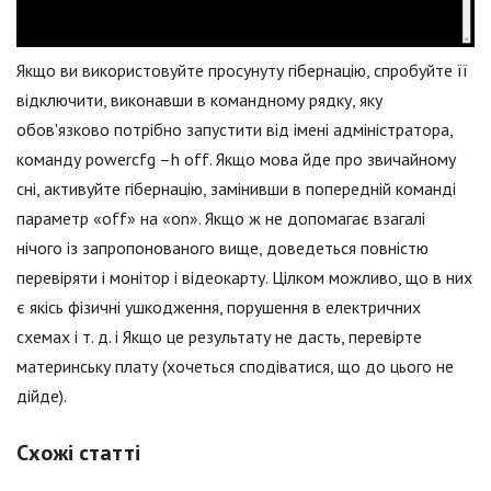
Якщо ви використовуйте просунуту гібернацію, спробуйте її
відключити, виконавши в командному рядку, яку
обов'язково потрібно запустити від імені адміністратора,
команду powercfg –h off. Якщо мова йде про звичайному
сні, активуйте гібернацію, замінивши в попередній команді
параметр «off» на «on». Якщо ж не допомагає взагалі
нічого із запропонованого вище, доведеться повністю
перевіряти і монітор і відеокарту. Цілком можливо, що в них
є якісь фізичні ушкодження, порушення в електричних
схемах і т. д. і Якщо це результату не дасть, перевірте
материнську плату (хочеться сподіватися, що до цього не
дійде).
Схожі статті