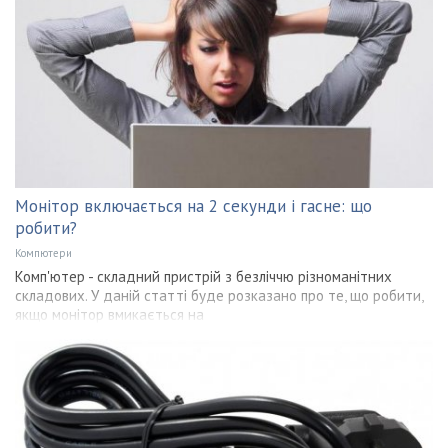
Монітор включається на 2 секунди і гасне: що
робити?
Компютери
Комп'ютер - складний пристрій з безліччю різноманітних
складових. У даній статті буде розказано про те, що робити,
якщо монітор вмикається на