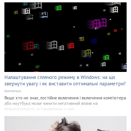
Налаштування сплячого режиму в Windows: на що
звернути увагу і як виставити оптимальні параметри?
Компютери
Якщо хто не знає, постійне включення і включення комп'ютера
або ноутбука може чинити негативний вплив на
працездатність установлених у них