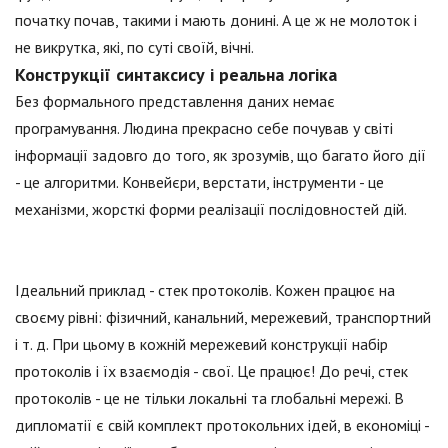
початку почав, такими і мають донині. А це ж не молоток і
не викрутка, які, по суті своїй, вічні.
Конструкції синтаксису і реальна логіка
Без формального представлення даних немає
програмування. Людина прекрасно себе почував у світі
інформації задовго до того, як зрозумів, що багато його дії
- це алгоритми. Конвейєри, верстати, інструменти - це
механізми, жорсткі форми реалізації послідовностей дій.
Ідеальний приклад - стек протоколів. Кожен працює на
своєму рівні: фізичний, канальний, мережевий, транспортний
і т. д. При цьому в кожній мережевий конструкції набір
протоколів і їх взаємодія - свої. Це працює! До речі, стек
протоколів - це не тільки локальні та глобальні мережі. В
дипломатії є свій комплект протокольних ідей, в економіці -