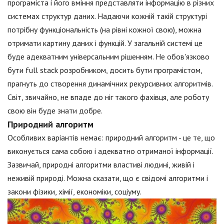
програміста і його вміння представляти інформацію в різних
системах структур даних. Надаючи кожній такій структурі
потрібну функціональність (на рівні кожної свою), можна
отримати картину даних і функцій. У загальній системі це
буде адекватним універсальним рішенням. Не обов'язково
бути full stack розробником, досить бути програмістом,
прагнуть до створення динамічних рекурсивних алгоритмів.
Світ, звичайно, не впаде до ніг такого фахівця, але роботу
свою він буде знати добре.
Природний алгоритм
Особливих варіантів немає: природний алгоритм - це те, що
виконується сама собою і адекватно отриманої інформації.
Зазвичай, природні алгоритми властиві людині, живій і
неживій природі. Можна сказати, що є свідомі алгоритми і
закони фізики, хімії, економіки, соціуму.