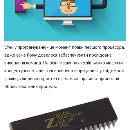
Стек у програмуванні - це момент появи першого процесора,
адже саме йому довелося забезпечувати послідовне
виконання команд. На рівні машинних кодів важко мислити
концептуально, але стек впевнено формувався у свідомості
фахівців як дивно просте і ефективне правило організації
обчислювальних процесів.