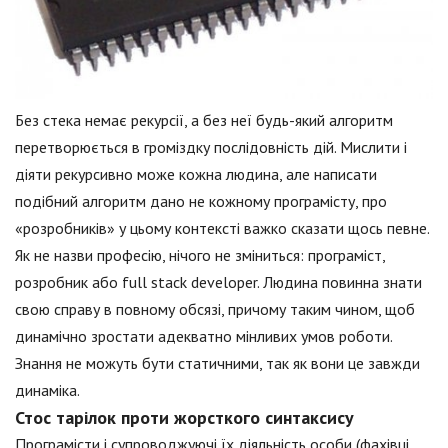
Без стека немає рекурсії, а без неї будь-який алгоритм
перетворюється в громіздку послідовність дій. Мислити і
діяти рекурсивно може кожна людина, але написати
подібний алгоритм дано не кожному програмісту, про
«розробників» у цьому контексті важко сказати щось певне.
Як не назви професію, нічого не зміниться: програміст,
розробник або full stack developer. Людина повинна знати
свою справу в повному обсязі, причому таким чином, щоб
динамічно зростати адекватно мінливих умов роботи.
Знання не можуть бути статичними, так як вони це завжди
динаміка.
Стос тарілок проти жорсткого синтаксису
Програмісти і супроводжуючі їх діяльність особи (фахівці