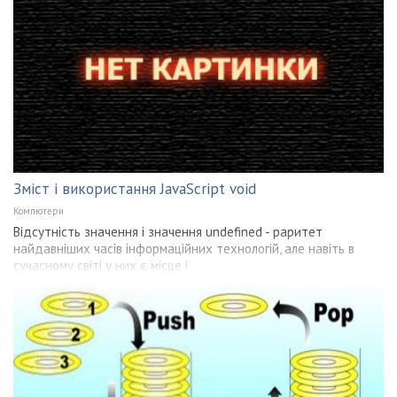
Зміст і використання JavaScript void
Компютери
Відсутність значення і значення undefined - раритет
найдавніших часів інформаційних технологій, але навіть в
сучасному світі у них є місце і