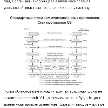
свій, в організації виробництва взагалі маса правил і
умовностей, пластами покладених в єдину систему.
Поява обчислювальних машин, комп'ютерів, смартфонів не
викликало революції. Усі що існували коли-небудь і існуючі
донині мови програмування маніпулювали і продовжують це