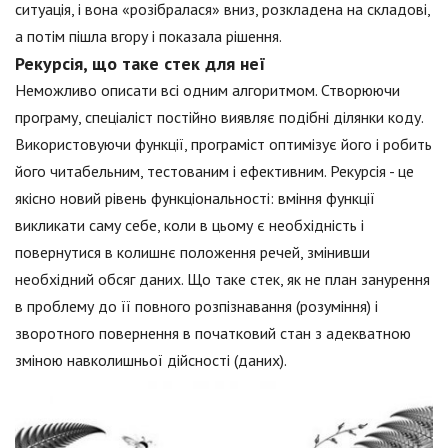
ситуація, і вона «розібралася» вниз, розкладена на складові,
а потім пішла вгору і показала рішення.
Рекурсія, що таке стек для неї
Неможливо описати всі одним алгоритмом. Створюючи
програму, спеціаліст постійно виявляє подібні ділянки коду.
Використовуючи функції, програміст оптимізує його і робить
його читабельним, тестованим і ефективним. Рекурсія - це
якісно новий рівень функціональності: вміння функції
викликати саму себе, коли в цьому є необхідність і
повернутися в колишнє положення речей, змінивши
необхідний обсяг даних. Що таке стек, як не план занурення
в проблему до її повного розпізнавання (розуміння) і
зворотного повернення в початковий стан з адекватною
зміною навколишньої дійсності (даних).