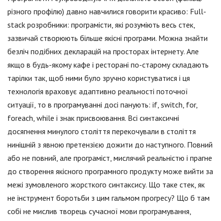
різного профілю) давно навчилися говорити красиво: Full-
stack розробники: програмісти, які розуміють весь стек,
зазвичай створюють більше якісні програми. Можна знайти
безліч подібних декларацій на просторах інтернету. Але
якщо в будь-якому кафе і ресторані по-старому складають
тарілки так, щоб ними було зручно користуватися і ця
технологія враховує адаптивно реальності поточної
ситуації, то в програмуванні досі панують: if, switch, for,
foreach, while і знак присвоювання. Всі синтаксичні
досягнення минулого століття перекочували в століття
нинішній з явною претензією дожити до наступного. Повний
або не повний, але програміст, мислячий реальністю і прагне
до створення якісного програмного продукту може вийти за
межі зумовленого жорсткого синтаксису. Що таке стек, як
не інструмент боротьби з цим гальмом прогресу? Що б там
собі не мислив творець сучасної мови програмування,