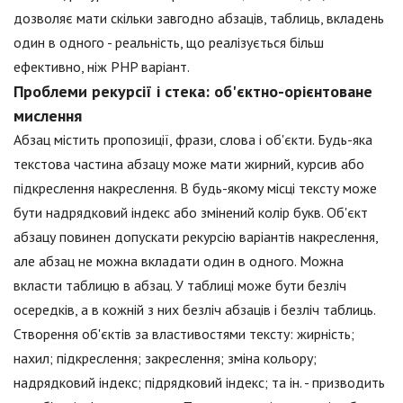
дозволяє мати скільки завгодно абзаців, таблиць, вкладень
один в одного - реальність, що реалізується більш
ефективно, ніж PHP варіант.
Проблеми рекурсії і стека: об'єктно-орієнтоване
мислення
Абзац містить пропозиції, фрази, слова і об'єкти. Будь-яка
текстова частина абзацу може мати жирний, курсив або
підкреслення накреслення. В будь-якому місці тексту може
бути надрядковий індекс або змінений колір букв. Об'єкт
абзацу повинен допускати рекурсію варіантів накреслення,
але абзац не можна вкладати один в одного. Можна
вкласти таблицю в абзац. У таблиці може бути безліч
осередків, а в кожній з них безліч абзаців і безліч таблиць.
Створення об'єктів за властивостями тексту: жирність;
нахил; підкреслення; закреслення; зміна кольору;
надрядковий індекс; підрядковий індекс; та ін. - призводить