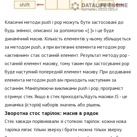
Класичні методи push і pop можуть бути застосовані до
будь змінної, описаної за допомогою «[ ]» і це буде
динамічний масив. Кількість елементів у ньому збільшується
за методом push, а при витяганні елемента методом pop
«активним» стає останній елемент. Результат методу pop -
останній елемент масиву, тому таким при застосуванні pop
буде наступний попередній елемент масиву. При додаванні
елемента методом push він приходить наступним за
останнім. Маніпулюючи викликами push і pop, програміст
отримує стек. Якщо в стек приходять/йдуть масиви JS - це
динаміка (історія) наборів значень або рішень.
Зворотна стос тарілок: масив в рядок
Стек завжди порівнювали зі стопкою тарілок: кожна нова
тарілка лягає тільки зверху і брати можна тільки зверху.