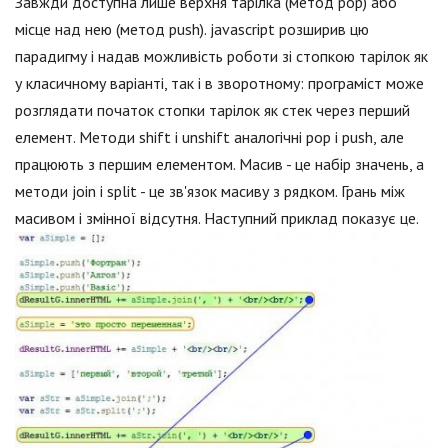
Завжди доступна лише верхня тарілка (метод pop) або
місце над нею (метод push). jаvascript розширив цю
парадигму і надав можливість роботи зі стопкою тарілок як
у класичному варіанті, так і в зворотному: програміст може
розглядати початок стопки тарілок як стек через перший
елемент. Методи shift і unshift аналогічні pop і push, але
працюють з першим елементом. Масив - це набір значень, а
методи join і split - це зв'язок масиву з рядком. Грань між
масивом і змінної відсутня. Наступний приклад показує це.