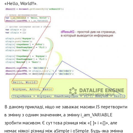
«Hello, World!!».
В даному прикладі, ніщо не заважає масиви JS перетворити
в змінну з одним значенням, а змінну i_am_VARIABLE
зробити масивом. Є суттєва різниця між «[ ]» і «{}», але
немає ніякої різниці між aSimple і oSimple. Будь-яка змінна