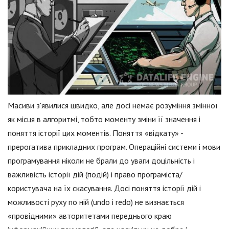
Масиви з'явилися швидко, але досі немає розуміння змінної
як місця в алгоритмі, тобто моменту зміни її значення і
поняття історії цих моментів. Поняття «відкату» -
прерогатива прикладних програм. Операційні системи і мови
програмування ніколи не брали до уваги доцільність і
важливість історії дій (подій) і право програміста/
користувача на їх скасування. Досі поняття історії дій і
можливості руху по ній (undo і redo) не визнається
«провідними» авторитетами переднього краю