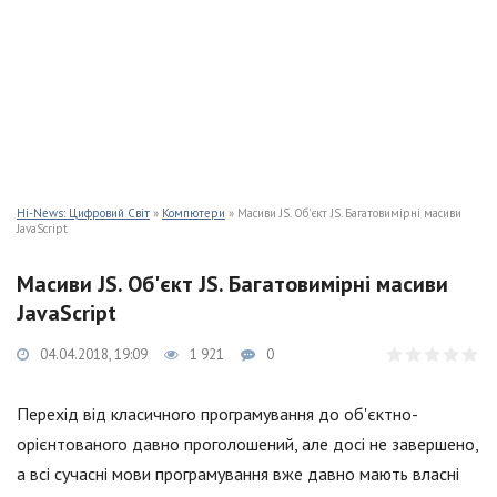
Hi-News: Цифровий Світ
»
Компютери
» Масиви JS. Об'єкт JS. Багатовимірні масиви
JavaScript
Масиви JS. Об'єкт JS. Багатовимірні масиви
JavaScript
04.04.2018, 19:09
1 921
0
Перехід від класичного програмування до об'єктно-
орієнтованого давно проголошений, але досі не завершено,
а всі сучасні мови програмування вже давно мають власні