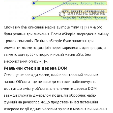
Спочатку був описаний масив aSimple типу «[ ]» і у нього
були реальні три значення. Потім aSimple звернувся в змінну
- рядок символів. Потім в aSimple були записані три
елементи, які методом join перетворилися в один рядок, а
за методом split - створили новий масив aStr, без
використання опису «[ ]».
Реальний стек від дерева DOM
Стек - це не завжди масив, який влаштований звичним
чином. Об'єкти - це не завжди методи, забезпечують
доступ до змісту об'єкта, але елементи дерева DOM
завжди служать джерелом подій, які обробляє набір
функцій на jаvascript. Якщо представити всі потенційні
джерела події одним часовим зрізом в момент виникнення