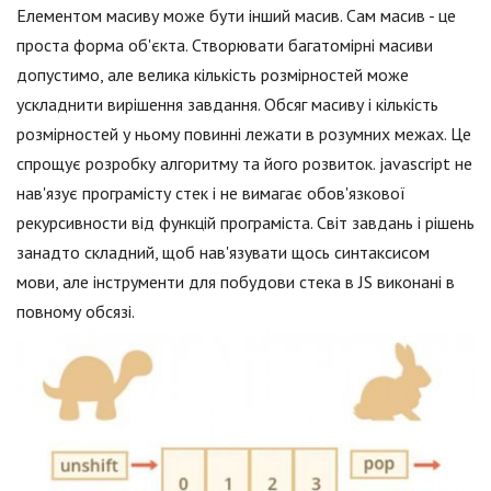
Елементом масиву може бути інший масив. Сам масив - це
проста форма об'єкта. Створювати багатомірні масиви
допустимо, але велика кількість розмірностей може
ускладнити вирішення завдання. Обсяг масиву і кількість
розмірностей у ньому повинні лежати в розумних межах. Це
спрощує розробку алгоритму та його розвиток. jаvascript не
нав'язує програмісту стек і не вимагає обов'язкової
рекурсивности від функцій програміста. Світ завдань і рішень
занадто складний, щоб нав'язувати щось синтаксисом
мови, але інструменти для побудови стека в JS виконані в
повному обсязі.