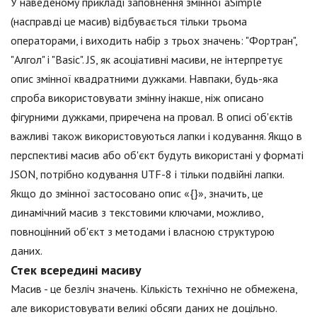
У наведеному прикладі заповнення змінної aSimple
(насправді це масив) відбувається тільки трьома
операторами, і виходить набір з трьох значень: "Фортран",
"Алгол" і "Basic". JS, як асоціативні масиви, не інтерпретує
опис змінної квадратними дужками. Навпаки, будь-яка
спроба використовувати змінну інакше, ніж описано
фігурними дужками, приречена на провал. В описі об'єктів
важливі також використовуються лапки і кодування. Якщо в
перспективі масив або об'єкт будуть використані у форматі
JSON, потрібно кодування UTF-8 і тільки подвійні лапки.
Якщо до змінної застосовано опис «{}», значить, це
динамічний масив з текстовими ключами, можливо,
повноцінний об'єкт з методами і власною структурою
даних.
Стек всередині масиву
Масив - це безліч значень. Кількість технічно не обмежена,
але використовувати великі обсяги даних не доцільно.