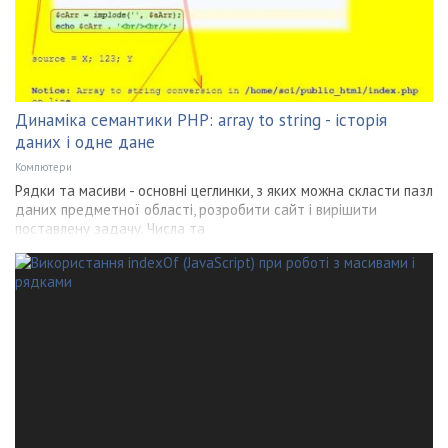
Динаміка семантики PHP: array to string - історія
даних і одне дане
Компютери
Рядки та масиви - основні цеглинки, з яких можна скласти пазл
даних предметної області, розробити сайт і вирішити
поставлену задачу. Числа та