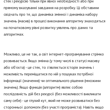
стек і рекурсію тільки при явної необхідності або при
прямому вказуванні завдання на розробку. Ці обставини
свідчать про те, що динаміка змінної і динаміка набору
значень (масив) в процесі виконання алгоритму знаходяться
на початковому рівні розвитку уявлень про даних та
алгоритмах.
Можливо, це не так, а світ інтернет-програмування стрімко
розвивається. Якщо змінна (у тому числі в статусі масиву
або об'єкта) - це стек, то з'являється історія значень і
можливість переміщатися по ній у пошуках потрібної
інформації (значення) чи оптимального рішення (множини
значень). Якщо функція (алгоритм) являє собою
послідовність дій без рекурсії (без можливості викликати
саму себе) - це глухий кут, який не може розвиватися без
сторонньої допомоги (без участі програміста). Навіть якщо