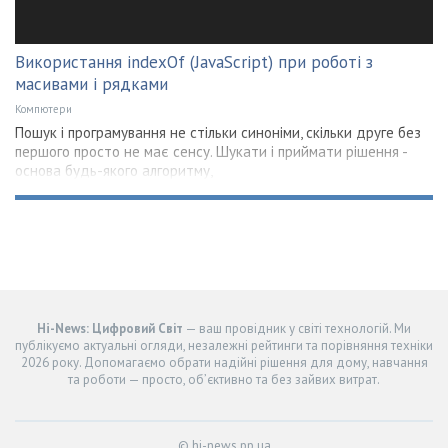
Використання indexOf (JavaScript) при роботі з
масивами і рядками
Компютери
Пошук і програмування не стільки синоніми, скільки друге без
першого просто не має сенсу. Шукати і приймати рішення -
основа будь-якого алгоритму,
Hi-News: Цифровий Світ
— ваш провідник у світі технологій. Ми
публікуємо актуальні огляди, незалежні рейтинги та порівняння техніки
2026 року. Допомагаємо обрати надійні рішення для дому, навчання
та роботи — просто, об’єктивно та без зайвих витрат.
© hi-news.pp.ua