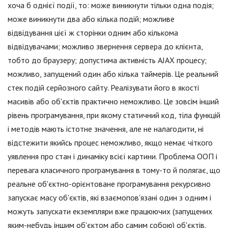
хоча б однієї події, то: може виникнути тільки одна подія;
може виникнути два або кілька подій; можливе
відвідування цієї ж сторінки одним або кількома
відвідувачами; можливо звернення сервера до клієнта,
тобто до браузеру; допустима активність AJAX процесу;
можливо, запущений один або кілька таймерів. Це реальний
стек подій серйозного сайту. Реалізувати його в якості
масивів або об'єктів практично неможливо. Це зовсім інший
рівень програмування, при якому статичний код, тіла функцій
і методів мають істотне значення, але не налагодити, ні
відстежити якийсь процес неможливо, якщо немає чіткого
уявлення про стан і динаміку всієї картини. Проблема ООП і
перевага класичного програмування в тому-то й полягає, що
реальне об'єктно-орієнтоване програмування рекурсивно
запускає масу об'єктів, які взаємопов'язані один з одним і
можуть запускати екземпляри вже працюючих (запущених
яким-небудь іншим об'єктом або самим собою) об'єктів.