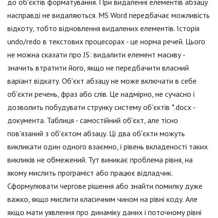
до об'єктів форматування. При видаленні елементів абзацу
насправді не видаляються. MS Word передбачає можливість
відкоту, тобто відновлення видалених елементів. Історія
undo/redo в текстових процесорах - це норма речей. Цього
не можна сказати про JS: видалити елемент масиву -
значить втратити його, якщо не передбачити власний
варіант відкату. Об'єкт абзацу не може включати в себе
об'єкти речень, фраз або слів. Це надмірно, не сучасно і
дозволить побудувати струнку систему об'єктів *.docx -
документа. Таблиця - самостійний об'єкт, але тісно
пов'язаний з об'єктом абзацу. Ці два об'єкти можуть
викликати один одного взаємно, і рівень вкладеності таких
викликів не обмежений. Тут виникає проблема рівня, на
якому мислить програміст або працює відладчик.
Сформулювати чергове рішення або знайти помилку дуже
важко, якщо мислити класичним чином на рівні коду. Але
якщо мати уявлення про динаміку даних і поточному рівні