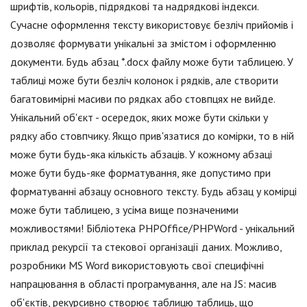
шрифтів, кольорів, підрядкові та надрядкові індекси.
Сучасне оформлення тексту використовує безліч прийомів і
дозволяє формувати унікальні за змістом і оформленню
документи. Будь абзац *.docx файлу може бути таблицею. У
таблиці може бути безліч колонок і рядків, але створити
багатовимірні масиви по рядках або стовпцях не вийде.
Унікальний об'єкт - осередок, яких може бути скільки у
рядку або стовпчику. Якщо прив'язатися до комірки, то в ній
може бути будь-яка кількість абзаців. У кожному абзаці
може бути будь-яке форматування, яке допустимо при
форматуванні абзацу основного тексту. Будь абзац у комірці
може бути таблицею, з усіма вище позначеними
можливостями! Бібліотека PHPOffice/PHPWord - унікальний
приклад рекурсії та стекової організації даних. Можливо,
розробники MS Word використовують свої специфічні
напрацювання в області програмування, але на JS: масив
об'єктів, рекурсивно створює таблицю таблиць, що