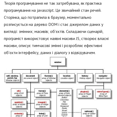
Теорія програмування не так затребувана, як практика
програмування на jаvascript. Це звичайний стан речей.
Сторінка, що потрапила в браузер, моментально
розписується на дерево DOM і стає джерелом даних у
вигляді: змінних; масивів; об'єктів. Складаючи сценарій,
програміст використовує наявні масиви JS, створює власні
масиви, описує тимчасові змінні і розробляє ефективні
об'єкти інтерфейсу, даних і діалогу з відвідувачем.