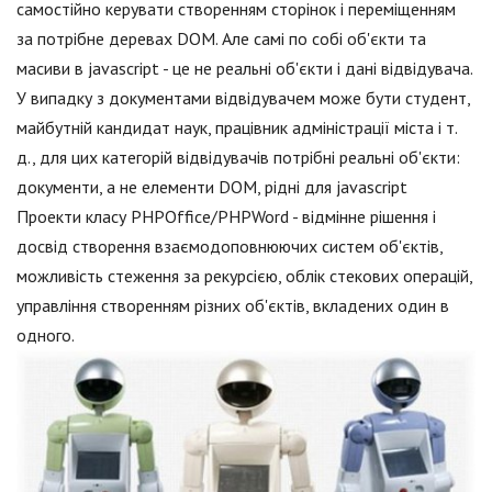
самостійно керувати створенням сторінок і переміщенням
за потрібне деревах DOM. Але самі по собі об'єкти та
масиви в jаvascript - це не реальні об'єкти і дані відвідувача.
У випадку з документами відвідувачем може бути студент,
майбутній кандидат наук, працівник адміністрації міста і т.
д., для цих категорій відвідувачів потрібні реальні об'єкти:
документи, а не елементи DOM, рідні для jаvascript
Проекти класу PHPOffice/PHPWord - відмінне рішення і
досвід створення взаємодоповнюючих систем об'єктів,
можливість стеження за рекурсією, облік стекових операцій,
управління створенням різних об'єктів, вкладених один в
одного.