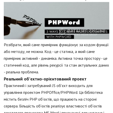
Розібрати, який саме примірник функціонує за кодом функції
або методу, не можна. Код - це статика, а який саме
примірник активний - динаміка. Активна точка простору - це
статичний код, але рівень рекурсії та стан актуальних даних
- реальна проблема.
Реальний об'єктно-орієнтований проект
Практичний і затребуваний JS об'єкт виходить для
управління проектом PHPOffice/PHPWord. Ця бібліотека
містить безліч PHP об'єктів, що працюють на стороні
сервера. Більшість об'єктів реалізує властивості об'єктів
текстового процесора MS Word і призначені для читання і