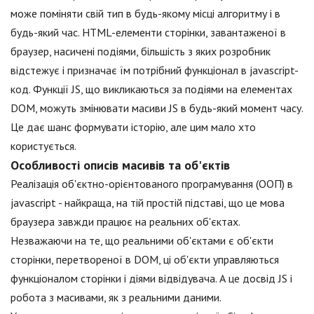
може поміняти свій тип в будь-якому місці алгоритму і в
будь-який час. HTML-елементи сторінки, завантаженої в
браузер, насичені подіями, більшість з яких розробник
відстежує і призначає їм потрібний функціонал в jаvascript-
код. Функції JS, що викликаються за подіями на елементах
DOM, можуть змінювати масиви JS в будь-який момент часу.
Це дає шанс формувати історію, але цим мало хто
користується.
Особливості описів масивів та об'єктів
Реалізація об'єктно-орієнтованого програмування (ООП) в
jаvascript - найкраща, на тій простій підставі, що це мова
браузера завжди працює на реальних об'єктах.
Незважаючи на те, що реальними об'єктами є об'єкти
сторінки, перетвореної в DOM, ці об'єкти управляються
функціоналом сторінки і діями відвідувача. А це досвід JS і
робота з масивами, як з реальними даними.