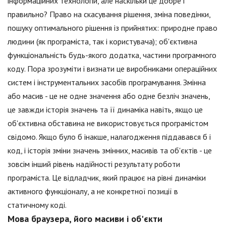
інформаційних технологій, але наскільки це добре і
правильно? Право на скасування рішення, зміна поведінки,
пошуку оптимального рішення із прийнятих: природне право
людини (як програміста, так і користувача); об'єктивна
функціональність будь-якого додатка, частини програмного
коду. Пора зрозуміти і визнати це виробниками операційних
систем і інструментальних засобів програмування. Змінна
або масив - це не одне значення або одне безліч значень,
це завжди історія значень та її динаміка навіть, якщо це
об'єктивна обставина не використовується програмістом
свідомо. Якщо було б інакше, налагодження піддавався б і
код, і історія зміни значень змінних, масивів та об'єктів - це
зовсім інший рівень надійності результату роботи
програміста. Це відладчик, який працює на рівні динаміки
активного функціоналу, а не конкретної позиції в
статичному коді.
Мова браузера, його масиви і об'єкти