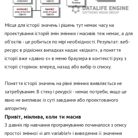
Місця для історії значень і рішень тут немає часу на
проектування історій змін змінних і масивів теж немає, а для
об'єктів - це робиться по мірі необхідності. Результат: веб-
ресурс в рідкісних випадках надає «відкат», а поняття
історії вже «давно є» в меню браузера в контексті руху з
історії сторінок: вперед, назад або вибір із списку.
Поняття історії значень на рівні змінних виявляється не
затребуваним. В стеку і рекурсії - немає потреби, якщо це
явно не випливає із суті завдання або проектованого
алгоритму.
Привіт, мінлива, коли ти масив
З давніх пір навчання програмуванню починалося з опису
простої змінної «i am variable!» і виведення її значення