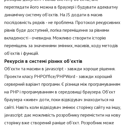
переглядати його можна в браузері і будувати адекватну
динамічну систему об'єктів. На JS додати в масив
послідовність рядків - не проблема. Протокол рекурсивних
рівнів буде доступний, логіка переміщення за рівнями
вкладеності - очевидна. Можливо створити історію
переміщень за значеннями змінних, масивів, коду методів
об'єктів і функцій.
Рекурсія в системі різних об'єктів
Об'єкти та масиви в jаvascript - завжди хороше рішення.
Проекти класу PHPOffice/PHPWord - завжди хороший
серверний варіант програми. Є різниця між програмуванням
на PHP і програмуванням в середовищі браузера. Об'єкт
браузера «живе» доти, поки відвідувач знаходиться на
сайті. Навіть коли відвідувач змінює сторінку сайту на іншу,
jаvascript дає можливість розробнику перемістити на нову
сторінку вже створений раніше об'єкт. Розробник може