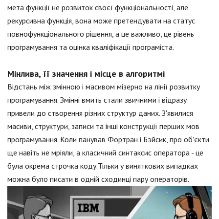
мета функції не розвиток своєї функціональності, але
рекурсивна функція, вона може претендувати на статус
повнофункціонального рішення, а це важливо, це рівень
програмування та оцінка кваліфікації програміста.
Мінлива, її значення і місце в алгоритмі
Відстань між змінною і масивом мізерно на лінії розвитку
програмування. Змінні вмить стали звичними і відразу
привели до створення різних структур даних. З'явилися
масиви, структури, записи та інші конструкції перших мов
програмування. Коли панував Фортран і Бэйсик, про об'єкти
ще навіть не мріяли, а класичний синтаксис оператора - це
була окрема строчка коду.Тільки у виняткових випадках
можна було писати в одній сходинці пару операторів.