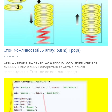
Стек можливостей JS array: push() і pop()
Компютери
Стек дозволяє віднести до даних історію зміни значень
змінних. Опис даних і алгоритмів лежить в основі
програмування. Стек - це основа для передачі