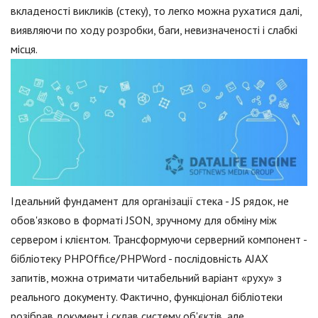
вкладеності викликів (стеку), то легко можна рухатися далі,
виявляючи по ходу розробки, баги, невизначеності і слабкі
місця.
Ідеальний фундамент для організації стека - JS рядок, не
обов'язково в форматі JSON, зручному для обміну між
сервером і клієнтом. Трансформуючи серверний компонент -
бібліотеку PHPOffice/PHPWord - послідовність AJAX
запитів, можна отримати читабельний варіант «руху» з
реального документу. Фактично, функціонал бібліотеки
розібрав документ і склав систему об'єктів, але