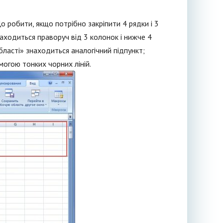
о робити, якщо потрібно закріпити 4 рядки і 3
аходиться праворуч від 3 колонок і нижче 4
ласті» знаходиться аналогічний підпункт;
могою тонких чорних ліній.