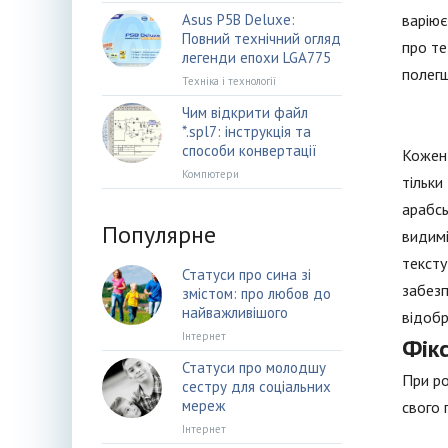
Asus P5B Deluxe:
варіює
Повний технічний огляд
про те
легенди епохи LGA775
полег
Техніка і технології
Чим відкрити файл
*.spl7: інструкція та
способи конвертації
Кожен 
Компютери
тільки
арабсь
Популярне
видимі
тексту
Статуси про сина зі
забезп
змістом: про любов до
найважливішого
відобр
Інтернет
Фікс
Статуси про молодшу
При ро
сестру для соціальних
мереж
свого 
Інтернет