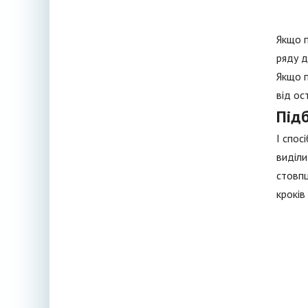
Якщо п
ряду д
Якщо п
від ос
Підб
I спос
виділи
стовпц
кроків