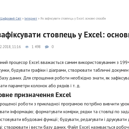
 Цифровий Світ
»
Інтернет
» Як зафіксувати стовпець у Excel: основні способи
зафіксувати стовпець у Excel: основ
2.2018, 11:16
1 498
0
ний процесор Excel вважається самим використовуваним з 1994
унки, будувати графіки і діаграми, створювати табличні докуме
базу даних. Для спрощення роботи необхідно знати, як зафіксува
ати параметри колонок або рядків і т. д.
овне призначення Excel
рощеної роботи з прикладної програмою потрібно вивчити уроки E
вати інформацію; форматувати комірки, рядки та стовпці по зад
стовувати вбудовані функції; будувати, редагувати і друкувати д
і; створювати і вести базу даних. Файл Excel називається робо