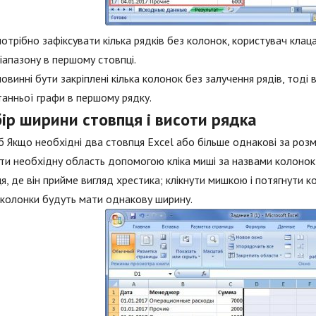
отрібно зафіксувати кілька рядків без колонок, користувач клаца
іапазону в першому стовпці.
овинні бути закріплені кілька колонок без залучення рядів, тоді
танньої графи в першому рядку.
ір ширини стовпця і висоти рядка
іб Якщо необхідні два стовпця Excel або більше однакові за роз
ти необхідну область допомогою кліка миші за назвами колонок
я, де він прийме вигляд хрестика; клікнути мишкою і потягнути 
 колонки будуть мати однакову ширину.