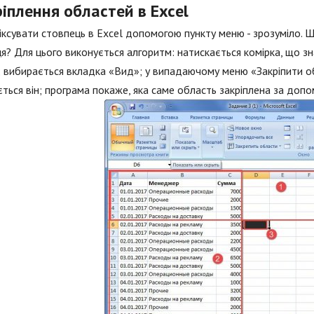
іплення областей в Excel
іксувати стовпець в Excel допомогою пункту меню - зрозуміло. Щ
я? Для цього виконується алгоритм: натискається комірка, що зн
; вибирається вкладка «Вид»; у випадаючому меню «Закріпити об
ться він; програма покаже, яка саме область закріплена за допо