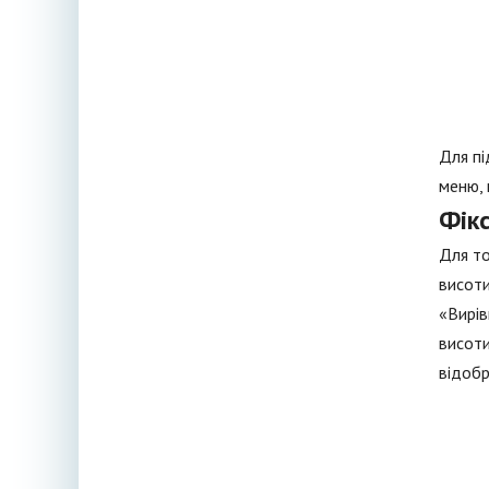
Для пі
меню, 
Фікс
Для то
висоти
«Вирів
висоти
відобр