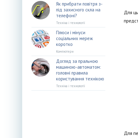
Як прибрати повітря з-
під захисного скла на
Для ць
телефоні?
предст
Техніка і технології
Плюси і мінуси
соціальних мереж
коротко
Компютери
Догляд за пральною
машиною-автоматом:
головні правила
користування технікою
Техніка і технології
Для пе