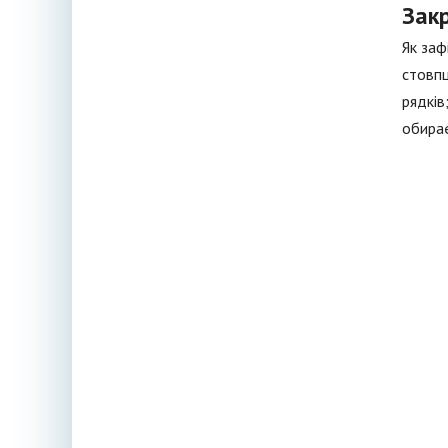
Закр
Як заф
стовпц
рядків
обирає