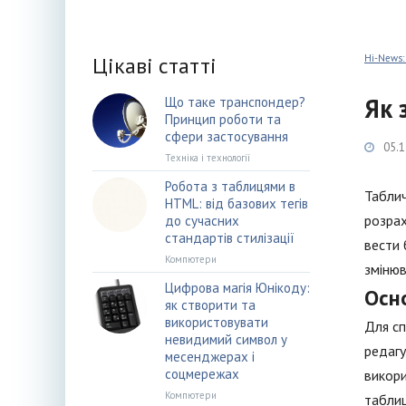
Цікаві статті
Hi-News:
Як 
Що таке транспондер?
Принцип роботи та
сфери застосування
05.1
Техніка і технології
Робота з таблицями в
Таблич
HTML: від базових тегів
розрах
до сучасних
стандартів стилізації
вести 
Компютери
змінюв
Цифрова магія Юнікоду:
Осн
як створити та
використовувати
Для сп
невидимий символ у
редагу
месенджерах і
соцмережах
викори
Компютери
таблиц