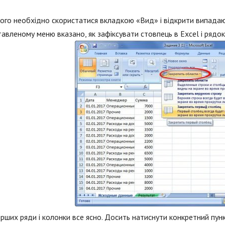
ого необхідно скористатися вкладкою «Вид» і відкрити випадаюч
авленому меню вказано, як зафіксувати стовпець в Excel і рядок,
рших ряди і колонки все ясно. Досить натиснути конкретний пун