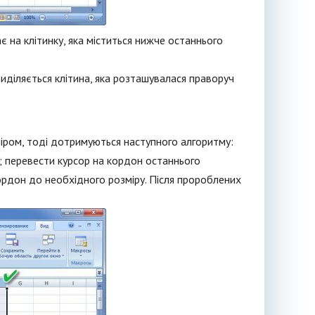
є на клітинку, яка міститься нижче останнього
 виділяється клітина, яка розташувалася праворуч
міром, тоді дотримуються наступного алгоритму:
; перевести курсор на кордон останнього
кордон до необхідного розміру. Після пророблених