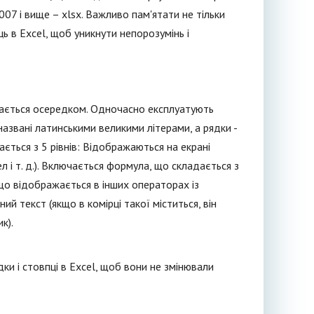
007 і вище – xlsx. Важливо пам'ятати не тільки
ць в Excel, щоб уникнути непорозумінь і
ивається осередком. Одночасно експлуатують
 названі латинськими великими літерами, а рядки -
ється з 5 рівнів: Відображаються на екрані
л і т. д.). Включається формула, що складається з
, що відображається в інших операторах із
й текст (якщо в комірці такої міститься, він
к).
и і стовпці в Excel, щоб вони не змінювали