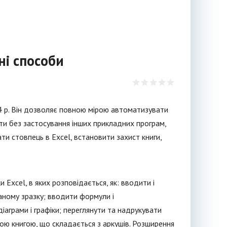
ні способи
 р. Він дозволяє повною мірою автоматизувати
нти без застосування інших прикладних програм,
ти стовпець в Excel, встановити захист книги,
xcel, в яких розповідається, як: вводити і
аному зразку; вводити формули і
іаграми і графіки; переглянути та надрукувати
чою книгою, що складається з аркушів. Розширення