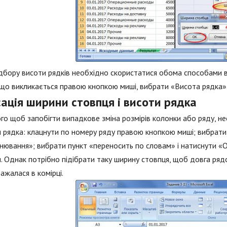
дбору висоти рядків необхідно скористатися обома способами від
що викликається правою кнопкою миші, вибрати «Висота рядка»
ація ширини стовпця і висоти рядка
го щоб запобігти випадкове зміна розмірів колонки або ряду, нео
 рядка: клацнути по номеру ряду правою кнопкою миші; вибрати
нювання»; вибрати пункт «переносить по словам» і натиснути «О
. Однак потрібно підібрати таку ширину стовпця, щоб довга ряд
ажалася в комірці.