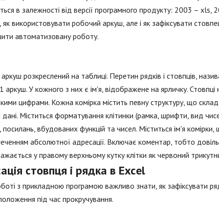
ться в залежності від версії програмного продукту: 2003 – xls, 2
, як використовувати робочий аркуш, але і як зафіксувати стовпе
шити автоматизовану роботу.
аркуш розкреслений на таблиці. Перетин рядків і стовпців, наз
 1 аркуш. У кожного з них є ім'я, відображене на ярличку. Стовпці
кими цифрами. Кожна комірка містить певну структуру, що склада
 дані. Міститься форматування клітинки (рамка, шрифти, вид чисе
, посилань, вбудованих функцій та чисел. Міститься ім'я комірки
еченням абсолютної адресації. Включає коментар, тобто довільни
ажається у правому верхньому кутку клітки як червоний трикутни
ація стовпця і рядка в Excel
боті з прикладною програмою важливо знати, як зафіксувати рядк
положення під час прокручування.