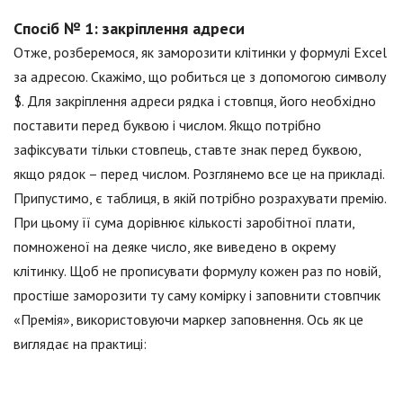
Спосіб № 1: закріплення адреси
Отже, розберемося, як заморозити клітинки у формулі Excel
за адресою. Скажімо, що робиться це з допомогою символу
$. Для закріплення адреси рядка і стовпця, його необхідно
поставити перед буквою і числом. Якщо потрібно
зафіксувати тільки стовпець, ставте знак перед буквою,
якщо рядок – перед числом. Розглянемо все це на прикладі.
Припустимо, є таблиця, в якій потрібно розрахувати премію.
При цьому її сума дорівнює кількості заробітної плати,
помноженої на деяке число, яке виведено в окрему
клітинку. Щоб не прописувати формулу кожен раз по новій,
простіше заморозити ту саму комірку і заповнити стовпчик
«Премія», використовуючи маркер заповнення. Ось як це
виглядає на практиці: