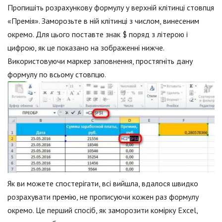
Пропишіть розрахункову формулу у верхній клітинці стовпця
«Премія». Заморозьте в ній клітинці з числом, винесеним
окремо. Для цього поставте знак $ поряд з літерою і
цифрою, як це показано на зображенні нижче.
Використовуючи маркер заповнення, простягніть дану
формулу по всьому стовпцю.
Як ви можете спостерігати, всі вийшла, вдалося швидко
розрахувати премію, не прописуючи кожен раз формулу
окремо. Це перший спосіб, як заморозити комірку Excel,