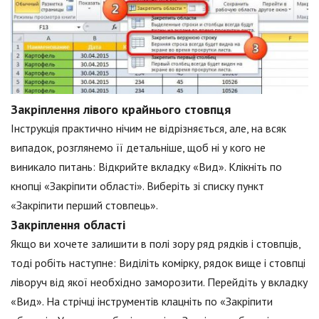
Закріплення лівого крайнього стовпця
Інструкція практично нічим не відрізняється, але, на всяк
випадок, розглянемо її детальніше, щоб ні у кого не
виникало питань: Відкрийте вкладку «Вид». Клікніть по
кнопці «Закріпити області». Виберіть зі списку пункт
«Закріпити перший стовпець».
Закріплення області
Якщо ви хочете залишити в полі зору ряд рядків і стовпців,
тоді робіть наступне: Виділіть комірку, рядок вище і стовпці
ліворуч від якої необхідно заморозити. Перейдіть у вкладку
«Вид». На стрічці інструментів клацніть по «Закріпити