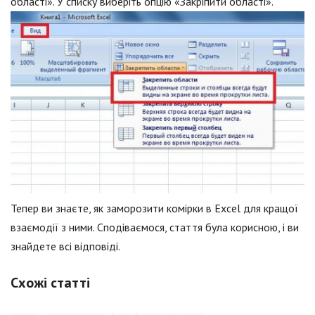
області». У списку виберіть опцію «Закріпити області».
Тепер ви знаєте, як заморозити комірки в Excel для кращої
взаємодії з ними. Сподіваємося, стаття була корисною, і ви
знайдете всі відповіді.
Схожі статті