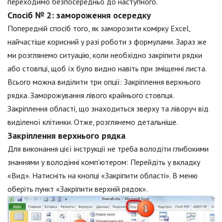
переходимо безпосередньо до наступного.
Спосіб № 2: замороження осередку
Попередній спосіб того, як заморозити комірку Excel,
найчастіше корисний у разі роботи з формулами. Зараз же
ми розглянемо ситуацію, коли необхідно закріпити рядки
або стовпці, щоб їх було видно навіть при зміщенні листа.
Всього можна виділити три опції: Закріплення верхнього
рядка. Заморожування лівого крайнього стовпця.
Закріплення області, що знаходиться зверху та ліворуч від
виділеної клітинки. Отже, розглянемо детальніше.
Закріплення верхнього рядка
Для виконання цієї інструкції не треба володіти глибокими
знаннями у володінні комп'ютером: Перейдіть у вкладку
«Вид». Натисніть на кнопці «Закріпити області». В меню
оберіть пункт «Закріпити верхній рядок».