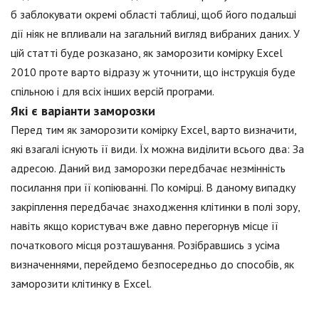
б заблокувати окремі області таблиці, щоб його подальші
дії ніяк не впливали на загальний вигляд вибраних даних. У
цій статті буде розказано, як заморозити комірку Excel
2010 проте варто відразу ж уточнити, що інструкція буде
спільною і для всіх інших версій програми.
Які є варіанти заморозки
Перед тим як заморозити комірку Excel, варто визначити,
які взагалі існують її види. Їх можна виділити всього два: За
адресою. Даний вид заморозки передбачає незмінність
посилання при її копіюванні. По комірці. В даному випадку
закріплення передбачає знаходження клітинки в полі зору,
навіть якщо користувач вже давно перегорнув місце її
початкового місця розташування. Розібравшись з усіма
визначеннями, перейдемо безпосередньо до способів, як
заморозити клітинку в Excel.