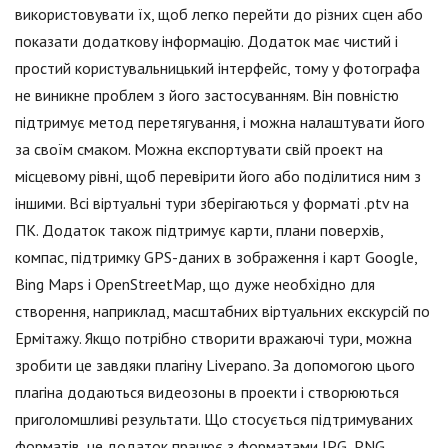
використовувати їх, щоб легко перейти до різних сцен або
показати додаткову інформацію. Додаток має чистий і
простий користувальницький інтерфейс, тому у фотографа
не виникне проблем з його застосуванням. Він повністю
підтримує метод перетягування, і можна налаштувати його
за своїм смаком. Можна експортувати свій проект на
місцевому рівні, щоб перевірити його або поділитися ним з
іншими. Всі віртуальні тури зберігаються у форматі .ptv на
ПК. Додаток також підтримує карти, плани поверхів,
компас, підтримку GPS-даних в зображення і карт Google,
Bing Maps і OpenStreetMap, що дуже необхідно для
створення, наприклад, масштабних віртуальних екскурсій по
Ермітажу. Якщо потрібно створити вражаючі тури, можна
зробити це завдяки плагіну Livepano. За допомогою цього
плагіна додаються видеозоны в проекти і створюються
приголомшливі результати. Що стосується підтримуваних
форматів, це додаток працює з форматами JPG, PNG,