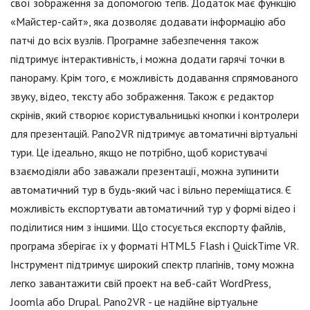
свої зображення за допомогою тегів. Додаток має функцію
«Майстер-сайт», яка дозволяє додавати інформацію або
патчі до всіх вузлів. Програмне забезпечення також
підтримує інтерактивність, і можна додати гарячі точки в
панораму. Крім того, є можливість додавання спрямованого
звуку, відео, тексту або зображення. Також є редактор
скрінів, який створює користувальницькі кнопки і контролери
для презентацій. Pano2VR підтримує автоматичні віртуальні
тури. Це ідеально, якщо не потрібно, щоб користувачі
взаємодіяли або заважали презентації, можна зупинити
автоматичний тур в будь-який час і вільно переміщатися. Є
можливість експортувати автоматичний тур у формі відео і
поділитися ним з іншими. Що стосується експорту файлів,
програма зберігає їх у форматі HTML5 Flash і QuickTime VR.
Інструмент підтримує широкий спектр плагінів, тому можна
легко завантажити свій проект на веб-сайт WordPress,
Joomla або Drupal. Pano2VR - це надійне віртуальне