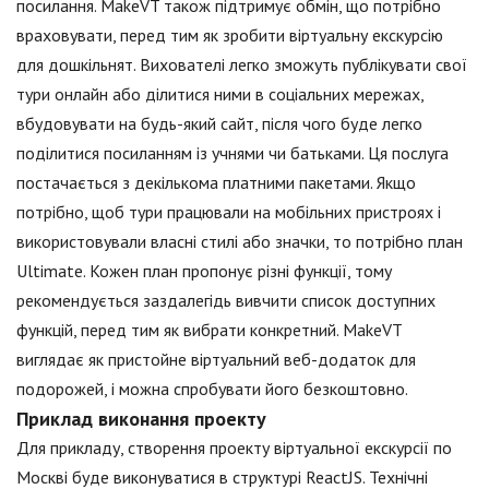
посилання. MakeVT також підтримує обмін, що потрібно
враховувати, перед тим як зробити віртуальну екскурсію
для дошкільнят. Вихователі легко зможуть публікувати свої
тури онлайн або ділитися ними в соціальних мережах,
вбудовувати на будь-який сайт, після чого буде легко
поділитися посиланням із учнями чи батьками. Ця послуга
постачається з декількома платними пакетами. Якщо
потрібно, щоб тури працювали на мобільних пристроях і
використовували власні стилі або значки, то потрібно план
Ultimate. Кожен план пропонує різні функції, тому
рекомендується заздалегідь вивчити список доступних
функцій, перед тим як вибрати конкретний. MakeVT
виглядає як пристойне віртуальний веб-додаток для
подорожей, і можна спробувати його безкоштовно.
Приклад виконання проекту
Для прикладу, створення проекту віртуальної екскурсії по
Москві буде виконуватися в структурі ReactJS. Технічні