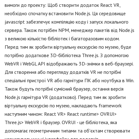
вимоги до проекту: Щоб створити додаток React VR,
необхідно спочатку встановити Node.js. Ця середовище
jаvascript забезпечує компіляцію коду і запуск локального
сервера. Також потрібен NPM, менеджер пакетів від Node.js
з великою кількістю бібліотек і багаторазовим кодом.
Перед тим як зробити віртуальну екскурсію по музею, буде
потрібно додаткове 3D-бібліотека Three.js. З допомогою
WebVR і WebGL API відображають 3D-знімки в веб-браузері.
Для створення або перегляду додатків VR не потрібні
спеціальні пристрої VR або гарнітури ПК або ноутбука в Win.
Також будуть потрібні сумісний браузер, остання версія
Node.js гарнітура VR (додатково). Перед тим як зробити
віртуальну екскурсію по музею, накладають framework
наступним чином: React VR> React runtime> OVRUI>
Three.js> WebVR і браузер. OVRUI - це бібліотека, яка
допомагає геометричним типами та об'єктам створювати
користувальницькі інтерфейси для додатків.