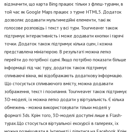
відзначити, що карта Bing працює тільки з флеш-турами, в
той час як Google Maps працює з турне HTML5. Додаток
дозволяє додавати мультимедійні елементи, такі як
голосове розповідь і текст у всі тури. Tourweaver також
підтримує інтерактивність і може додавати кнопки і гарячі
точки. Додаток також підтримує кілька сцен, і кожна
представлена мініатюрою. В результаті можна легко
перейти до потрібної сцені. Якщо потрібно показати більше
інформації під час туру, додаток також підтримує
спливаючі вікна, які відображають додаткову інформацію.
Що стосується спливаючого вмісту, можна додавати
зображення, текст і посилання. Tourweaver також підтримує
3D-моделі, їх можна легко додати у віртуальність. Є кілька
обмежень - можна використовувати тільки моделі у
форматі 3ds. Крім того, 3D-моделі доступні лише в Flash-
турах.Що стосується віртуальної екскурсії в галереях, їх
можна розміщувати в Інтернеті і ділитися на Facebook. Крім