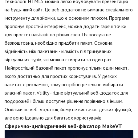
технології HTML5 можна легко вбудовувати презентацію
на будь-який сайт. Це веб-додаток не вимагає спеціального
інструменту для зйомки, що є основним плюсом. Програма
пропонує простий інтерфейс, можна додати гарячі точки
для простої навігації по різних сцен. Ця послуга не
безкоштовна, необхідно придбати пакет. Основна
відмінність між пакетами - кількість підтримуваних
віртуальних турів, які можна створити за один раз.
Найпростіший базовий пакет пропонує тільки один макет,
якого достатньо для простих користувачів. У деяких
пакетах є рекламою, тому потрібно ретельно вибирати
власний пакет. Vtility - гідне віртуальний веб-додаток для
подорожей і більш доступне рішення порівняно з іншим.
Оскільки це веб-додаток, йому не вистачає деяких функцій,
але воно ідеально для багатьох користувачів.
Сферично-циліндричний веб-фіксатор MakeVT