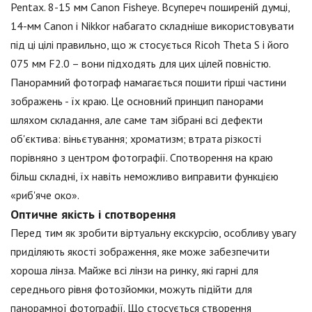
Pentax. 8-15 мм Canon Fisheye. Всупереч поширеній думці,
14-мм Canon і Nikkor набагато складніше використовувати
під ці цілі правильно, що ж стосується Ricoh Theta S і його
075 мм F2.0 – вони підходять для цих цілей повністю.
Панорамний фотограф намагається пошити гірші частини
зображень - їх краю. Це основний принцип панорами
шляхом складання, але саме там зібрані всі дефекти
об'єктива: віньєтування; хроматизм; втрата різкості
порівняно з центром фотографії. Спотворення на краю
більш складні, їх навіть неможливо виправити функцією
«риб'яче око».
Оптичне якість і спотворення
Перед тим як зробити віртуальну екскурсію, особливу увагу
приділяють якості зображення, яке може забезпечити
хороша лінза. Майже всі лінзи на ринку, які гарні для
середнього рівня фотозйомки, можуть підійти для
панорамної фотографії. Що стосується створення