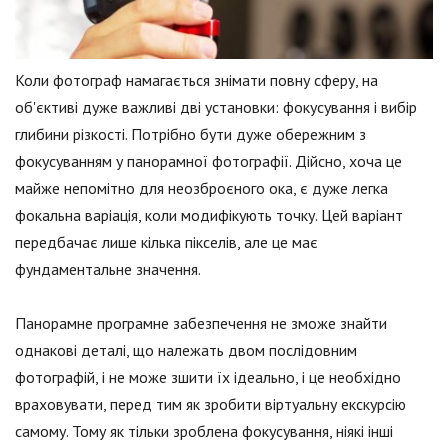
Коли фотограф намагається знімати повну сферу, на
об'єктиві дуже важливі дві установки: фокусування і вибір
глибини різкості. Потрібно бути дуже обережним з
фокусуванням у панорамної фотографії. Дійсно, хоча це
майже непомітно для неозброєного ока, є дуже легка
фокальна варіація, коли модифікують точку. Цей варіант
передбачає лише кілька пікселів, але це має
фундаментальне значення.
Панорамне програмне забезпечення не зможе знайти
однакові деталі, що належать двом послідовним
фотографій, і не може зшити їх ідеально, і це необхідно
враховувати, перед тим як зробити віртуальну екскурсію
самому. Тому як тільки зроблена фокусування, ніякі інші