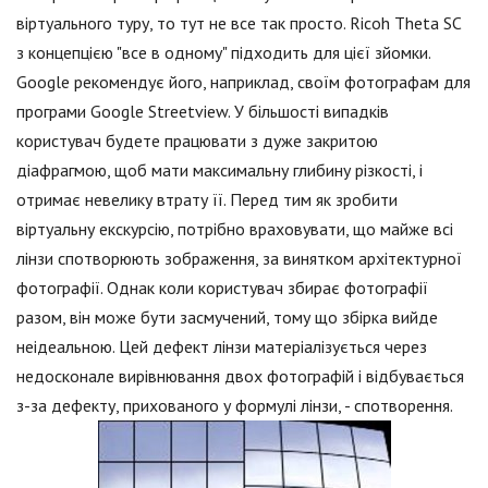
віртуального туру, то тут не все так просто. Ricoh Theta SC
з концепцією "все в одному" підходить для цієї зйомки.
Google рекомендує його, наприклад, своїм фотографам для
програми Google Streetview. У більшості випадків
користувач будете працювати з дуже закритою
діафрагмою, щоб мати максимальну глибину різкості, і
отримає невелику втрату її. Перед тим як зробити
віртуальну екскурсію, потрібно враховувати, що майже всі
лінзи спотворюють зображення, за винятком архітектурної
фотографії. Однак коли користувач збирає фотографії
разом, він може бути засмучений, тому що збірка вийде
неідеальною. Цей дефект лінзи матеріалізується через
недосконале вирівнювання двох фотографій і відбувається
з-за дефекту, прихованого у формулі лінзи, - спотворення.