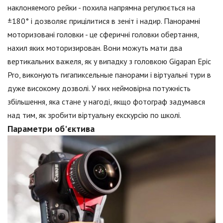
наклоняемого рейки - похила напрямна регулюється на
±180° і дозволяє прицілитися в зеніт і надир. Панорамні
моторизовані головки - це сферичні головки обертання,
нахил яких моторизирован. Вони можуть мати два
вертикальних важеля, як у випадку з головкою Gigapan Epic
Pro, виконують гигапиксельные панорами і віртуальні тури в
дуже високому дозволі. У них неймовірна потужність
збільшення, яка стане у нагоді, якщо фотограф задумався
над тим, як зробити віртуальну екскурсію по школі.
Параметри об'єктива