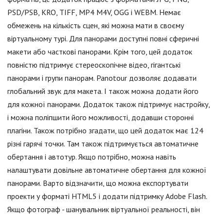
PSD/PSB, KRO, TIFF, MP4 M4V, OGG і WEBM. Немає
обмежень на кількість сцен, які можна мати в своєму
віртуальному турі. Для панорами доступні повні сферичні
макети або часткові панорами. Крім того, цей додаток
повністю підтримує стереоскопічне відео, гігантські
панорами і групи панорам. Panotour дозволяє додавати
глобальний звук для макета. І також можна додати його
для кожної панорами. Додаток також підтримує настройку,
і можна поліпшити його можливості, додавши сторонні
плагіни. Також потрібно згадати, що цей додаток має 124
різні гарячі точки. Там також підтримується автоматичне
обертання і автотур. Якщо потрібно, можна навіть
налаштувати довільне автоматичне обертання для кожної
панорами. Варто відзначити, що можна експортувати
проекти у форматі HTML5 і додати підтримку Adobe Flash.
Якщо фотограф - шанувальник віртуальної реальності, він