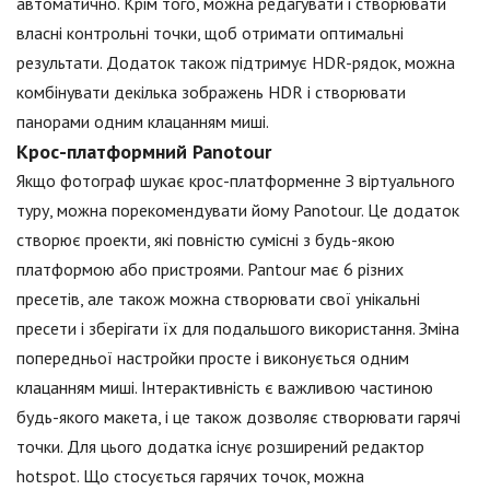
автоматично. Крім того, можна редагувати і створювати
власні контрольні точки, щоб отримати оптимальні
результати. Додаток також підтримує HDR-рядок, можна
комбінувати декілька зображень HDR і створювати
панорами одним клацанням миші.
Крос-платформний Panotour
Якщо фотограф шукає крос-платформенне З віртуального
туру, можна порекомендувати йому Panotour. Це додаток
створює проекти, які повністю сумісні з будь-якою
платформою або пристроями. Pantour має 6 різних
пресетів, але також можна створювати свої унікальні
пресети і зберігати їх для подальшого використання. Зміна
попередньої настройки просте і виконується одним
клацанням миші. Інтерактивність є важливою частиною
будь-якого макета, і це також дозволяє створювати гарячі
точки. Для цього додатка існує розширений редактор
hotspot. Що стосується гарячих точок, можна