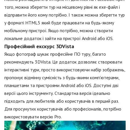
того, можна зберегти тур на місцевому рівні як exe-файл і
відправити його кому потрібно. І також можна зберегти тур
у форматі HTML5 який буде працювати на будь-якому
мобільному пристрої. Якщо потрібно, можна створити
локальне додаток і зайти на пристрої Android або iOS.
Професійний екскурс 3DVista
Якщо фотограф шукає професійне ПО туру, багато
рекомендують 3DVista. Це додаток дозволяє створювати
інтерактивні тури, просто використовуючи набір зображень,
пропонує відмінну сумісність з будь-якими комп'ютерами,
планшетами та пристроями Android або iOS. Доступні дві
версії цього інструменту. Стандартна версія ідеально
підходить для любителів або користувачів в перший раз.
Для просунутих користувачів або професіоналів, потрібно
використовувати версію Pro.