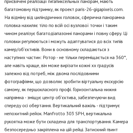
присвячені реалізації гигапиксельных панорам, мають
багатомовну підтримку, як проект paris-26-gigapixels.com.
На відміну від циліндричних головок, сферична панорамна
головка нахиляє тіло по всій осі вузлової точки і таким
чином реалізує багатодіапазонні панорами і повну сферу. Ці
головки регулюються і можуть адаптуватися до всіх типів
камер/об'єктивів. Вони в основному складаються з
наступних частин: Ротор - не тільки переміщається на 360°,
але навіть краще, він може вирізати кожні xx градусів
залежно від потреб, між двома послідовними
фотографіями, що дозволяє зробити віртуальну екскурсію
самому, як першокласного профі. Горизонтальна нижня
напрямна - зміщує центр об'єктива, забезпечуючи вид
спереду осі обертання. Вертикальний важіль - підтримує
непохитний рейок. Manfrotto 303 SPH, вертикальна
рукоятка може бути складена для транспортування. Камера
безпосередньо закріплена на цій рейці. Затискний гвинт