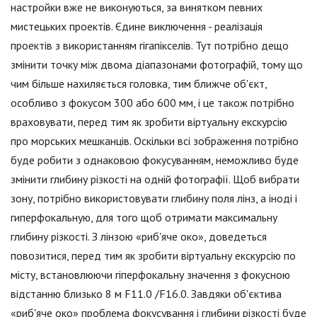
настройки вже не виконуються, за винятком певних
мистецьких проектів. Єдине виключення - реалізація
проектів з використанням гігапікселів. Тут потрібно дещо
змінити точку між двома діапазонами фотографій, тому що
чим більше нахиляється головка, тим ближче об'єкт,
особливо з фокусом 300 або 600 мм, і це також потрібно
враховувати, перед тим як зробити віртуальну екскурсію
про морських мешканців. Оскільки всі зображення потрібно
буде робити з однаковою фокусуванням, неможливо буде
змінити глибину різкості на одній фотографії. Щоб вибрати
зону, потрібно використовувати глибину поля лінз, а іноді і
гиперфокальную, для того щоб отримати максимальну
глибину різкості. З лінзою «риб'яче око», доведеться
повозитися, перед тим як зробити віртуальну екскурсію по
місту, встановлюючи гіперфокальну значення з фокусною
відстанню близько 8 м F11.0 /F16.0. Завдяки об'єктива
«риб'яче око» проблема фокусування і глибини різкості буде