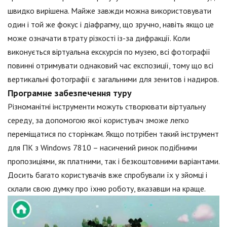
швидко вирішена. Майже завжди можна використовувати
один і той же фокус і діафрагму, що зручно, навіть якщо це
може означати втрату різкості із-за дифракції. Коли
виконується віртуальна екскурсія по музею, всі фотографії
повинні отримувати однаковий час експозиції, тому що всі
вертикальні фотографії є загальними для зенитов і надиров.
Програмне забезпечення туру
Різноманітні інструменти можуть створювати віртуальну
середу, за допомогою якої користувач зможе легко
переміщатися по сторінкам. Якщо потрібен такий інструмент
для ПК з Windows 7810 – насичений ринок подібними
пропозиціями, як платними, так і безкоштовними варіантами.
Досить багато користувачів вже спробували їх у зйомці і
склали свою думку про їхню роботу, вказавши на краще.