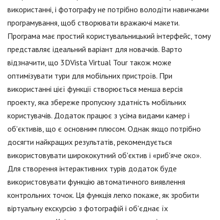
використанні, і фотографу не потрібно володіти навичками
програмування, щоб створювати вражаючі макети.
Програма має простий користувальницький інтерфейс, тому
представляє ідеальний варіант для новачків. Варто
відзначити, що 3DVista Virtual Tour також може
оптимізувати тури для мобільних пристроїв. При
використанні цієї функції створюється менша версія
проекту, яка збереже пропускну здатність мобільних
користувачів. Додаток працює з усіма видами камер і
об'єктивів, що є основним плюсом. Однак якщо потрібно
досягти найкращих результатів, рекомендується
використовувати ширококутний об'єктив і «риб'яче око».
Для створення інтерактивних турів додаток буде
використовувати функцію автоматичного виявлення
контрольних точок. Ця функція легко покаже, як зробити
віртуальну екскурсію з фотографій і об'єднає їх