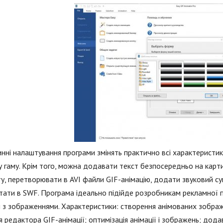
ні налаштування програми змінять практично всі характеристики 
у гаму. Крім того, можна додавати текст безпосередньо на карти
у, перетворювати в AVI файли GIF-анімацію, додати звуковий суп
тати в SWF. Програма ідеально підійде розробникам рекламної п
 з зображеннями. Характеристики: створення анімованих зображе
я редактора GIF-анімації; оптимізація анімації і зображень; дода