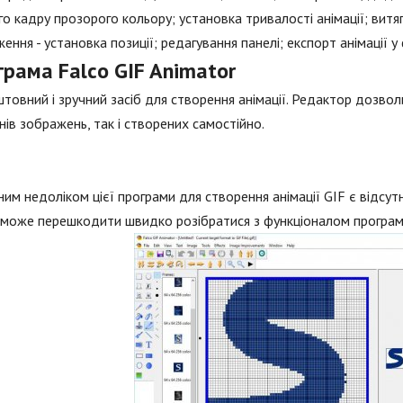
о кадру прозорого кольору; установка тривалості анімації; витяг
ення - установка позиції; редагування панелі; експорт анімації у
рама Falco GIF Animator
товний і зручний засіб для створення анімації. Редактор дозвол
ів зображень, так і створених самостійно.
им недоліком цієї програми для створення анімації GIF є відсутн
може перешкодити швидко розібратися з функціоналом програм