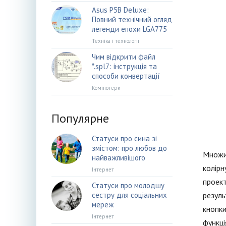
Asus P5B Deluxe:
Повний технічний огляд
легенди епохи LGA775
Техніка і технології
Чим відкрити файл
*.spl7: інструкція та
способи конвертації
Компютери
Популярне
Статуси про сина зі
змістом: про любов до
Множин
найважливішого
колірн
Інтернет
проект
Статуси про молодшу
сестру для соціальних
резуль
мереж
кнопки
Інтернет
функці