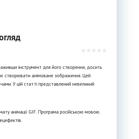
огляд
таживши інструмент для його створення, досить
ляє створювати анімоване зображення. Цей
ами. У цій статті представлений невеликий
мату анімації GIF. Програма російською мовою.
ецефектів.