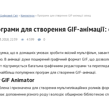
 Цифровий Світ
»
Компютери
» Програми для створення GIF-анімації: огляд
грами для створення GIF-анімації: 
3.2018, 22:39
4 599
0
думка, що в домашніх умовах зробити якісний мультфільм, заван
о. В анімації дуже поширений графічний формат GIF, що дозво
 підтримується багатьма графічними редакторами та переглядач
найбільш популярних програм для створення GIF-анімації.
 GIF Animator
лена і призначена для створення мультиплікаційних роликів фор
ає доповнення різного роду і володіє обширною бібліотекою сп