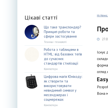
Цікаві статті
Hi-News:
Про
Що таке транспондер?
Принцип роботи та
сфери застосування
27.0
Техніка і технології
Робота з таблицями в
Існує 
HTML: від базових тегів
складн
до сучасних
стандартів стилізації
формат
Компютери
огляд 
Цифрова магія Юнікоду:
Easy
як створити та
використовувати
Розроб
невидимий символ у
Вона м
месенджерах і
соцмережах
Компютери