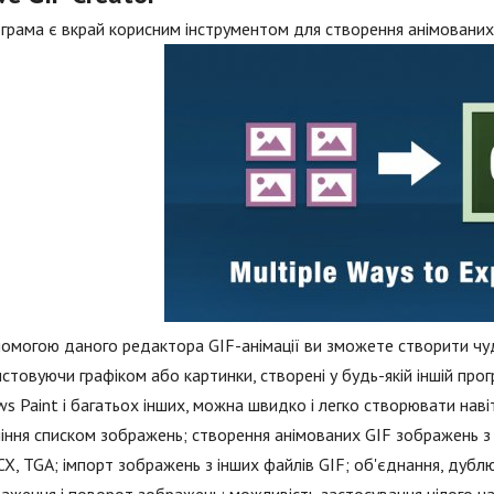
грама є вкрай корисним інструментом для створення анімованих 
омогою даного редактора GIF-анімації ви зможете створити чудо
стовуючи графіком або картинки, створені у будь-якій іншій про
s Paint і багатьох інших, можна швидко і легко створювати навіт
іння списком зображень; створення анімованих GIF зображень з 
CX, TGA; імпорт зображень з інших файлів GIF; об'єднання, дублюв