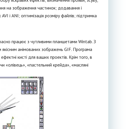
ору яскравих ефектів; визначення прояви, зсуву,
ення на зображення частинок; додавання і
VI і ANI; оптимізація розміру файлів; підтримка
красно працює з чутливими планшетами Wintab. З
и якісним анімованих зображень GIF. Програма
фектні кисті для ваших проектів. Крім того, в
чи «олівець», «пастельний крейда», «масляні