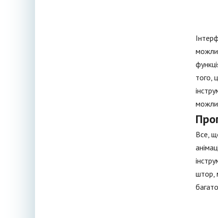
Інтерф
можлив
функці
того, 
інстру
можлив
Про
Все, щ
анімац
інстру
штор, 
багато