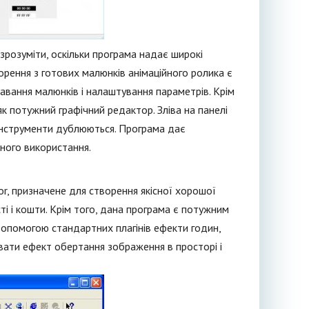
зрозуміти, оскільки програма надає широкі
рення з готових малюнків анімаційного ролика є
давання малюнків і налаштування параметрів. Крім
к потужний графічний редактор. Зліва на панелі
 інструменти дублюються. Програма дає
йного використання.
or, призначене для створення якісної хорошої
ті і кошти. Крім того, дана програма є потужним
опомогою стандартних плагінів ефекти годин,
рювати ефект обертання зображення в просторі і