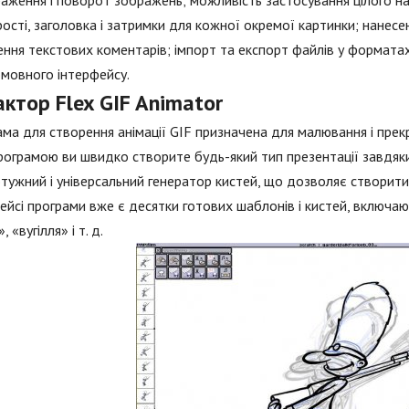
аження і поворот зображень; можливість застосування цілого наб
ості, заголовка і затримки для кожної окремої картинки; нанес
ння текстових коментарів; імпорт та експорт файлів у форматах A
мовного інтерфейсу.
ктор Flex GIF Animator
ма для створення анімації GIF призначена для малювання і пре
рограмою ви швидко створите будь-який тип презентації завдяк
тужний і універсальний генератор кистей, що дозволяє створити е
ейсі програми вже є десятки готових шаблонів і кистей, включаю
 «вугілля» і т. д.