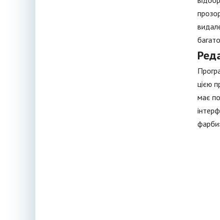
відобр
прозор
видале
багато
Реда
Програ
цією п
має по
інтерф
фарби»,