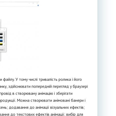
файлу. У тому числі тривалість ролика і його
нку, здійснювати попередній перегляд у браузері
ровід в створювану анімацію і зберігати
родукції. Можна створювати анімовані банери і
нь; додавання до анімації візуальних ефектів;
вання до текстових ефектів анімації; вибір для