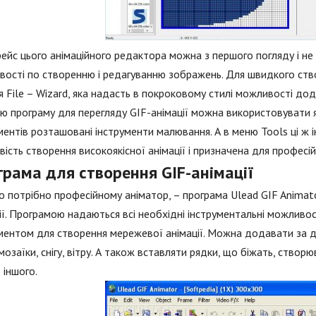
ейс цього анімаційного редактора можна з першого погляду і не 
ості по створенню і редагуванню зображень. Для швидкого ство
я File – Wizard, яка надасть в покроковому стилі можливості до
цю програму для перегляду GIF-анімації можна використовувати я
ментів розташовані інструменти малювання. А в меню Tools ці ж
ість створення високоякісної анімації і призначена для професі
грама для створення GIF-анімації
о потрібно професійному аніматор, – програма Ulead GIF Animat
ії. Програмою надаються всі необхідні інструментальні можливос
ментом для створення мережевої анімації. Можна додавати за д
мозаїки, снігу, вітру. А також вставляти рядки, що біжать, ство
 іншого.