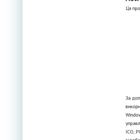
Ця про
За доп
викори
Window
управл
ICO, P