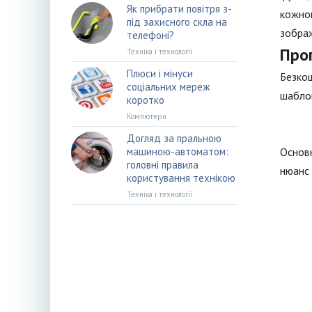
Як прибрати повітря з-
кожног
під захисного скла на
зображ
телефоні?
Прог
Техніка і технології
Плюси і мінуси
Безкош
соціальних мереж
шаблон
коротко
Компютери
Догляд за пральною
машиною-автоматом:
Основн
головні правила
нюанс 
користування технікою
Техніка і технології