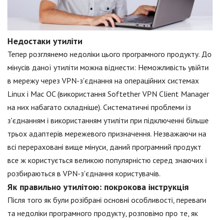
Недостаки утиліти
Тепер розглянемо недоліки цього програмного продукту. До
мінусів даної утиліти можна віднести: Неможливість увійти
в мережу через VPN-з'єднання на операційних системах
Linux і Mac OC (використання Softether VPN Client Manager
на них набагато складніше). Систематичні проблеми із
з'єднанням і використанням утиліти при підключенні більше
трьох адаптерів мережевого призначення. Незважаючи на
всі перераховані вище мінуси, даний програмний продукт
все ж користується великою популярністю серед знаючих і
розбираються в VPN-з'єднання користувачів.
Як правильно утилітою: покрокова інструкція
Після того як були розібрані основні особливості, переваги
та недоліки програмного продукту, розповімо про те, як