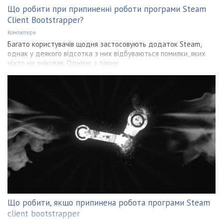
Що робити при припиненні роботи програми Steam
Client Bootstrapper?
Компютери
Багато користувачів щодня застосовують додаток Steam,
однак у деякого відсотка з них відбуваються помилки, яких
ніхто не очікував. Однією з таких
Що робити, якщо припинена робота програми Steam
client bootstrapper