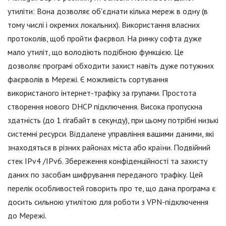
утиліти: Вона дозволяє об'єднати кілька мереж в одну (в
тому числі і окремих локальних). Використання власних
протоколів, щоб пройти фаєрвол. На ринку софта дуже
мало утиліт, що володіють подібною функцією. Це
дозволяє програмі обходити захист навіть дуже потужних
фаєрволів в Мережі. Є можливість сортування
використаного інтернет-трафіку за групами. Простота
створення нового DHCP підключення. Висока пропускна
здатність (до 1 гігабайт в секунду), при цьому потрібні низькі
системні ресурси. Віддалене управління вашими даними, які
знаходяться в різних районах міста або країни. Подвійний
стек IPv4 /IPv6. Збереження конфіденційності та захисту
даних по засобам шифрування переданого трафіку. Цей
перелік особливостей говорить про те, що дана програма є
досить сильною утилітою для роботи з VPN-підключення
до Мережі.