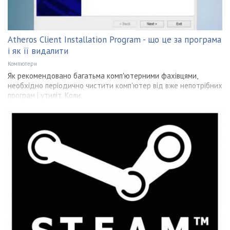
Atheros Client Installation Program - що це за програма
і як її видалити
Компютери
Як рекомендовано багатьма комп'ютерними фахівцями,
необхідно періодично чистити комп'ютер від вже непотрібних
програм і утиліт. Коли