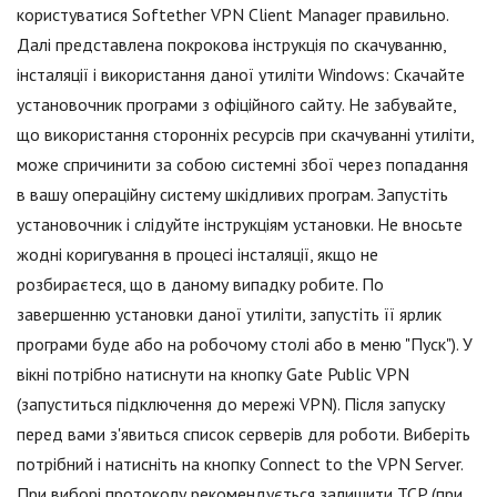
користуватися Softether VPN Client Manager правильно.
Далі представлена покрокова інструкція по скачуванню,
інсталяції і використання даної утиліти Windows: Скачайте
установочник програми з офіційного сайту. Не забувайте,
що використання сторонніх ресурсів при скачуванні утиліти,
може спричинити за собою системні збої через попадання
в вашу операційну систему шкідливих програм. Запустіть
установочник і слідуйте інструкціям установки. Не вносьте
жодні коригування в процесі інсталяції, якщо не
розбираєтеся, що в даному випадку робите. По
завершенню установки даної утиліти, запустіть її ярлик
програми буде або на робочому столі або в меню "Пуск"). У
вікні потрібно натиснути на кнопку Gate Public VPN
(запуститься підключення до мережі VPN). Після запуску
перед вами з'явиться список серверів для роботи. Виберіть
потрібний і натисніть на кнопку Connect to the VPN Server.
При виборі протоколу рекомендується залишити TCP (при