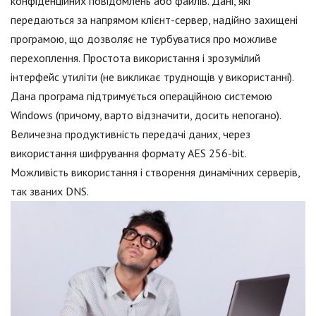
конфіденційних повідомлень або файлів. Дані, які
передаються за напрямом клієнт-сервер, надійно захищені
програмою, що дозволяє не турбуватися про можливе
перехоплення. Простота використання і зрозумілий
інтерфейс утиліти (не викликає труднощів у використанні).
Дана програма підтримується операційною системою
Windows (причому, варто відзначити, досить непогано).
Величезна продуктивність передачі даних, через
використання шифрування формату AES 256-bit.
Можливість використання і створення динамічних серверів,
так званих DNS.