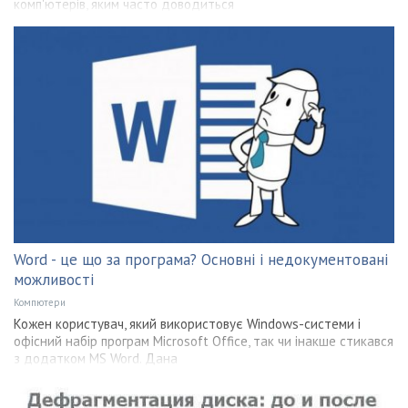
комп'ютерів, яким часто доводиться
Word - це що за програма? Основні і недокументовані
можливості
Компютери
Кожен користувач, який використовує Windows-системи і
офісний набір програм Microsoft Office, так чи інакше стикався
з додатком MS Word. Дана