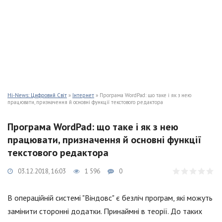
Hi-News: Цифровий Світ
»
Інтернет
» Програма WordPad: що таке і як з нею
працювати, призначення й основні функції текстового редактора
Програма WordPad: що таке і як з нею
працювати, призначення й основні функції
текстового редактора
03.12.2018, 16:03
1 596
0
В операційній системі "Віндовс" є безліч програм, які можуть
замінити сторонні додатки. Принаймні в теорії. До таких