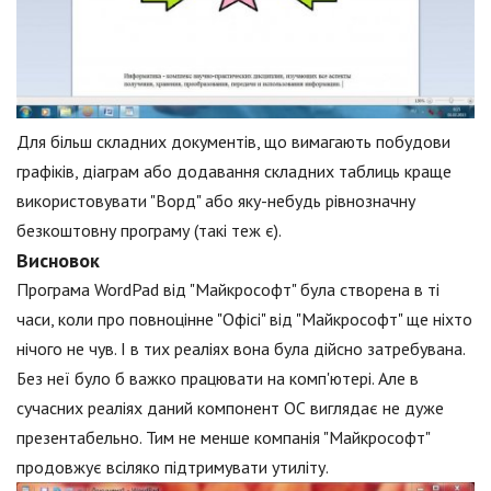
Для більш складних документів, що вимагають побудови
графіків, діаграм або додавання складних таблиць краще
використовувати "Ворд" або яку-небудь рівнозначну
безкоштовну програму (такі теж є).
Висновок
Програма WordPad від "Майкрософт" була створена в ті
часи, коли про повноцінне "Офісі" від "Майкрософт" ще ніхто
нічого не чув. І в тих реаліях вона була дійсно затребувана.
Без неї було б важко працювати на комп'ютері. Але в
сучасних реаліях даний компонент ОС виглядає не дуже
презентабельно. Тим не менше компанія "Майкрософт"
продовжує всіляко підтримувати утиліту.