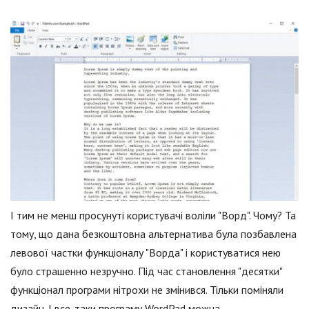
І тим не менш просунуті користувачі воліли "Ворд". Чому? Та
тому, що дана безкоштовна альтернатива була позбавлена
левової частки функціоналу "Ворда" і користуватися нею
було страшенно незручно. Під час становлення "десятки"
функціонал програми нітрохи не змінився. Тільки поміняли
дизайн. І все-таки програму WordPad можна