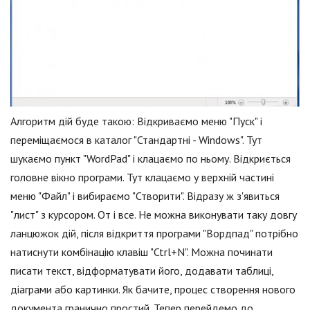
Алгоритм дій буде такою: Відкриваємо меню "Пуск" і
переміщаємося в каталог "Стандартні - Windows". Тут
шукаємо пункт "WordPad" і клацаємо по ньому. Відкриється
головне вікно програми. Тут клацаємо у верхній частині
меню "Файл" і вибираємо "Створити". Відразу ж з'явиться
"лист" з курсором. От і все. Не можна виконувати таку довгу
ланцюжок дій, після відкриття програми "Вордпад" потрібно
натиснути комбінацію клавіш "Ctrl+N". Можна починати
писати текст, відформатувати його, додавати таблиці,
діаграми або картинки. Як бачите, процес створення нового
документа гранично простий. Тепер перейдемо до