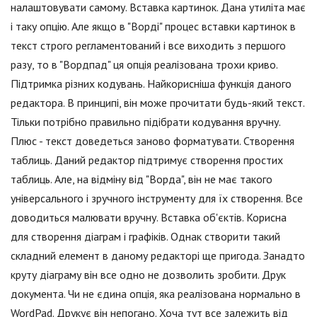
налаштовувати самому. Вставка картинок. Дана утиліта має
і таку опцію. Але якщо в "Ворді" процес вставки картинок в
текст строго регламентований і все виходить з першого
разу, то в "Вордпад" ця опція реалізована трохи криво.
Підтримка різних кодувань. Найкорисніша функція даного
редактора. В принципі, він може прочитати будь-який текст.
Тільки потрібно правильно підібрати кодування вручну.
Плюс - текст доведеться заново форматувати. Створення
таблиць. Даний редактор підтримує створення простих
таблиць. Але, на відміну від "Ворда", він не має такого
універсального і зручного інструменту для їх створення. Все
доводиться малювати вручну. Вставка об'єктів. Корисна
для створення діаграм і графіків. Однак створити такий
складний елемент в даному редакторі ще пригода. Занадто
круту діаграму він все одно не дозволить зробити. Друк
документа. Чи не єдина опція, яка реалізована нормально в
WordPad. Друкує він непогано. Хоча тут все залежить від