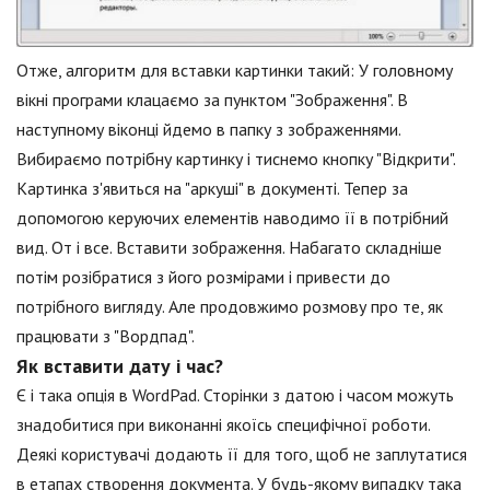
Отже, алгоритм для вставки картинки такий: У головному
вікні програми клацаємо за пунктом "Зображення". В
наступному віконці йдемо в папку з зображеннями.
Вибираємо потрібну картинку і тиснемо кнопку "Відкрити".
Картинка з'явиться на "аркуші" в документі. Тепер за
допомогою керуючих елементів наводимо її в потрібний
вид. От і все. Вставити зображення. Набагато складніше
потім розібратися з його розмірами і привести до
потрібного вигляду. Але продовжимо розмову про те, як
працювати з "Вордпад".
Як вставити дату і час?
Є і така опція в WordPad. Сторінки з датою і часом можуть
знадобитися при виконанні якоїсь специфічної роботи.
Деякі користувачі додають її для того, щоб не заплутатися
в етапах створення документа. У будь-якому випадку така