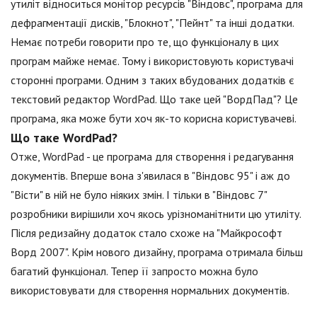
утиліт відноситься монітор ресурсів "Віндовс", програма для
дефрагментації дисків, "Блокнот", "Пейнт" та інші додатки.
Немає потреби говорити про те, що функціоналу в цих
програм майже немає. Тому і використовують користувачі
сторонні програми. Одним з таких вбудованих додатків є
текстовий редактор WordPad. Що таке цей "ВордПад"? Це
програма, яка може бути хоч як-то корисна користувачеві.
Що таке WordPad?
Отже, WordPad - це програма для створення і редагування
документів. Вперше вона з'явилася в "Віндовс 95" і аж до
"Вісти" в ній не було ніяких змін. І тільки в "Віндовс 7"
розробники вирішили хоч якось урізноманітнити цю утиліту.
Після редизайну додаток стало схоже на "Майкрософт
Ворд 2007". Крім нового дизайну, програма отримала більш
багатий функціонал. Тепер її запросто можна було
використовувати для створення нормальних документів.