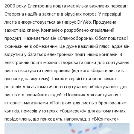
2000 року. Електронна пошта має кілька важливих переваг:
Створена надійна захист від вірусних погроз. У перевірці
листів використовується антивірус Dr.Web. Продумана
захист від спаму. Компанією розроблено спеціальний
продукт. Називається він «Спамооборона». Обсяг поштової
скриньки не є обмеженим. Це дуже важливий плюс, адже він
відсутній у багатьох електронних пошт інших компаній. В
електронній пошті можна створювати папки для сортування
листів і вказувати певні правила (від кого збирати листи в
цю папку, на яку тему). Також в сервісі створено кілька
розділів для автоматичного сортування: «Спілкування» для
листів від звичайних людей. «Покупки» для листування з
інтернет-магазинами. «Поїздки» для листів з бронюванням
квитків, номерів у готелях. «Соцмережі» для автоматичних
повідомлень, що приходять, наприклад, з «ВКонтакте».