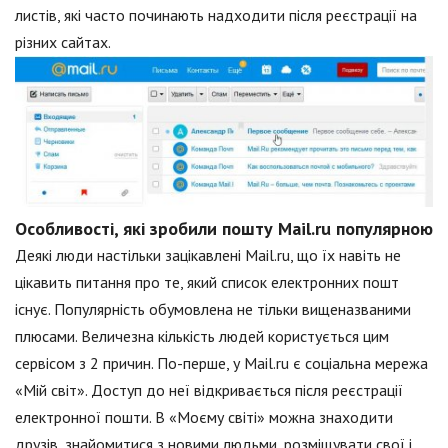
листів, які часто починають надходити після реєстрації на
різних сайтах.
Особливості, які зробили пошту Mail.ru популярною
Деякі люди настільки зацікавлені Mail.ru, що їх навіть не
цікавить питання про те, який список електронних пошт
існує. Популярність обумовлена не тільки вищеназваними
плюсами. Величезна кількість людей користується цим
сервісом з 2 причин. По-перше, у Mail.ru є соціальна мережа
«Мій світ». Доступ до неї відкривається після реєстрації
електронної пошти. В «Моєму світі» можна знаходити
друзів, знайомитися з новими людьми, розміщувати свої і