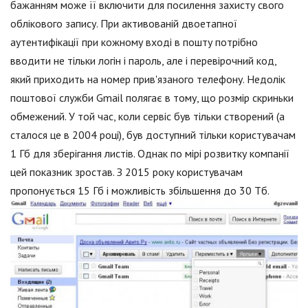
бажанням може її включити для посилення захисту свого
облікового запису. При активованій двоетапної
аутентифікації при кожному вході в пошту потрібно
вводити не тільки логін і пароль, але і перевірочний код,
який приходить на номер прив'язаного телефону. Недолік
поштової служби Gmail полягає в тому, що розмір скриньки
обмежений. У той час, коли сервіс був тільки створений (а
сталося це в 2004 році), був доступний тільки користувачам
1 Гб для зберігання листів. Однак по мірі розвитку компанії
цей показник зростав. З 2015 року користувачам
пропонується 15 Гб і можливість збільшення до 30 Тб.