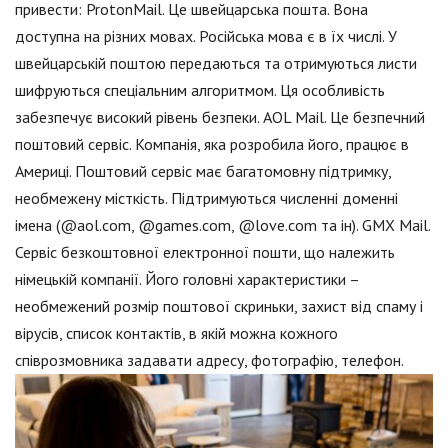
привести: ProtonMail. Це швейцарська пошта. Вона
доступна на різних мовах. Російська мова є в їх числі. У
швейцарській поштою передаються та отримуються листи
шифруються спеціальним алгоритмом. Ця особливість
забезпечує високий рівень безпеки. AOL Mail. Це безпечний
поштовий сервіс. Компанія, яка розробила його, працює в
Америці. Поштовий сервіс має багатомовну підтримку,
необмежену місткість. Підтримуються численні доменні
імена (@aol.com, @games.com, @love.com та ін). GMX Mail.
Сервіс безкоштовної електронної пошти, що належить
німецькій компанії. Його головні характеристики –
необмежений розмір поштової скриньки, захист від спаму і
вірусів, список контактів, в якій можна кожного
співрозмовника задавати адресу, фотографію, телефон.