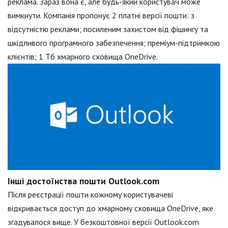
реклама. Зараз вона є, але будь-який користувач може
вимкнути. Компанія пропонує 2 платні версії пошти: з
відсутністю реклами; посиленим захистом від фішингу та
шкідливого програмного забезпечення; преміум-підтримкою
клієнтів; 1 Тб хмарного сховища OneDrive.
Інші достоїнства пошти Outlook.com
Після реєстрації пошти кожному користувачеві
відкривається доступ до хмарному сховища OneDrive, яке
згадувалося вище. У безкоштовної версії Outlook.com