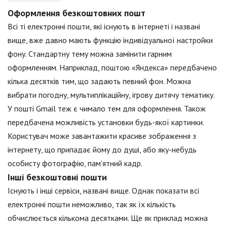
Оформлення безкоштовних пошт
Всі ті електронні пошти, які існують в інтернеті і названі
вище, вже давно мають функцію індивідуальної настройки
фону. Стандартну тему можна замінити гарним
оформленням. Наприклад, поштою «Яндекса» передбачено
кілька десятків тим, що задають певний фон. Можна
вибрати погодну, мультиплікаційну, ігрову дитячу тематику.
У пошті Gmail теж є чимало тем для оформлення. Також
передбачена можливість установки будь-якої картинки.
Користувач може завантажити красиве зображення з
інтернету, що припадає йому до душі, або яку-небудь
особисту фотографію, пам'ятний кадр.
Інші безкоштовні пошти
Існують і інші сервіси, названі вище. Однак показати всі
електронні пошти неможливо, так як їх кількість
обчислюється кількома десятками. Ще як приклад можна