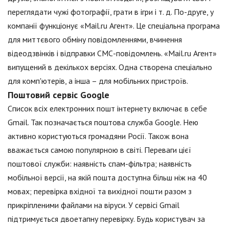
переглядати чужі фотографії, грати в ігри і т. д. По-друге, у
компанії функціонує «Mail.ru Агент». Це спеціальна програма
для миттєвого обміну повідомленнями, вчинення
відеодзвінків і відправки СМС-повідомлень. «Mail.ru Агент»
випущений в декількох версіях. Одна створена спеціально
для комп'ютерів, а інша – для мобільних пристроїв.
Поштовий сервіс Google
Список всіх електронних пошт інтернету включає в себе
Gmail. Так позначається поштова служба Google. Нею
активно користуються громадяни Росії. Також вона
вважається самою популярною в світі. Переваги цієї
поштової служби: наявність спам-фільтра; наявність
мобільної версії, на якій пошта доступна більш ніж на 40
мовах; перевірка вхідної та вихідної пошти разом з
прикріпленими файлами на віруси. У сервісі Gmail
підтримується двоетапну перевірку. Будь користувач за