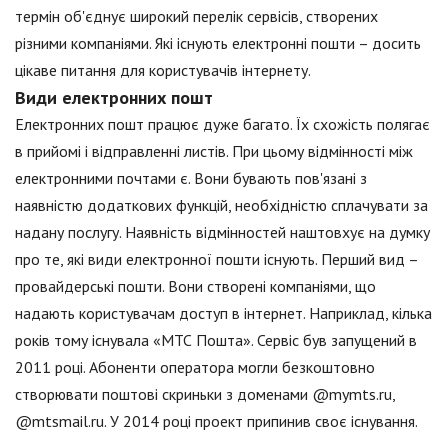
термін об'єднує широкий перелік сервісів, створених
різними компаніями. Які існують електронні пошти – досить
цікаве питання для користувачів інтернету.
Види електронних пошт
Електронних пошт працює дуже багато. Їх схожість полягає
в прийомі і відправленні листів. При цьому відмінності між
електронними почтами є. Вони бувають пов'язані з
наявністю додаткових функцій, необхідністю сплачувати за
надану послугу. Наявність відмінностей наштовхує на думку
про те, які види електронної пошти існують. Перший вид –
провайдерські пошти. Вони створені компаніями, що
надають користувачам доступ в інтернет. Наприклад, кілька
років тому існувала «МТС Пошта». Сервіс був запущений в
2011 році. Абоненти оператора могли безкоштовно
створювати поштові скриньки з доменами @mymts.ru,
@mtsmail.ru. У 2014 році проект припинив своє існування.