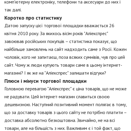
комп'ютерну електроніку, телефони та аксесуари до них і
так далі.
Коротко про статистику
Датою запуску цієї торгової площадки вважається 26
квітня 2010 року. За якихось вісім років "Аліекспрес"
завоював російських покупців – статистика показує, що
найбільше замовлень на сайт надходить саме з Росії. Кожен
чоловік, кого не запитаєш, поза всяких сумнівів, чув про цей
сайт. Чому ж люди купують товари саме в цьому інтернет-
магазині? І як же на "Аліекспрес" залишати відгуки?
Плюси і мінуси торгової площадки
Головною перевагою "Аліекспрес" є ціна товарів, що не може
не радувати. Цей інтернет-магазин славиться своєю
дешевизною. Наступний позитивний момент полягає в тому,
що за доставку товарів з цього сайту не потрібно платити –
доставка абсолютно безкоштовна. Звичайно, не на всі
товари, але на більшість з них. Важливим є і той факт, що