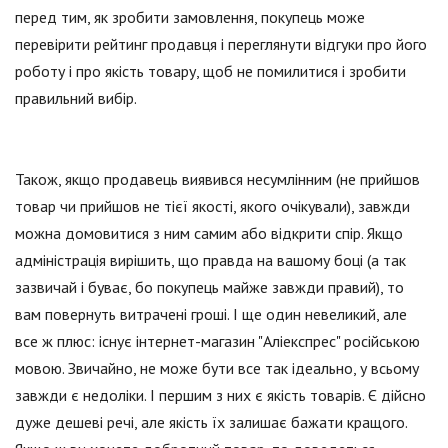
перед тим, як зробити замовлення, покупець може
перевірити рейтинг продавця і переглянути відгуки про його
роботу і про якість товару, щоб не помилитися і зробити
правильний вибір.
Також, якщо продавець виявився несумлінним (не прийшов
товар чи прийшов не тієї якості, якого очікували), завжди
можна домовитися з ним самим або відкрити спір. Якщо
адміністрація вирішить, що правда на вашому боці (а так
зазвичай і буває, бо покупець майже завжди правий), то
вам повернуть витрачені гроші. І ще один невеликий, але
все ж плюс: існує інтернет-магазин "Аліекспрес" російською
мовою. Звичайно, не може бути все так ідеально, у всьому
завжди є недоліки. І першим з них є якість товарів. Є дійсно
дуже дешеві речі, але якість їх залишає бажати кращого.