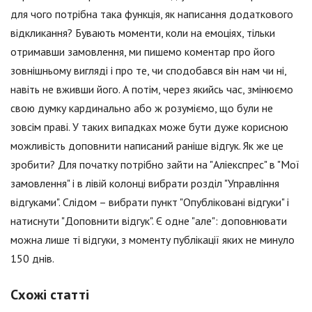
для чого потрібна така функція, як написання додаткового
відкликання? Бувають моменти, коли на емоціях, тільки
отримавши замовлення, ми пишемо коментар про його
зовнішньому вигляді і про те, чи сподобався він нам чи ні,
навіть не вживши його. А потім, через якийсь час, змінюємо
свою думку кардинально або ж розуміємо, що були не
зовсім праві. У таких випадках може бути дуже корисною
можливість доповнити написаний раніше відгук. Як же це
зробити? Для початку потрібно зайти на "Аліекспрес" в "Мої
замовлення" і в лівій колонці вибрати розділ "Управління
відгуками". Слідом – вибрати пункт "Опубліковані відгуки" і
натиснути "Доповнити відгук". Є одне "але": доповнювати
можна лише ті відгуки, з моменту публікації яких не минуло
150 днів.
Схожі статті