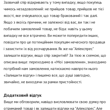
Зазвичай спір відкривають у тому випадку, якщо покупець
чимось незадоволений: не прийшов товар, прийшов не тієї
якості, яке очікувалося, що товар бракований і так далі.
Якщо з якоїсь причини, не залежної від вас, ви так і не
побачили замовлений товар, не біда: навіть у цьому
випадку не все втрачено. Ви можете попередити інших,
повідати про це потенційним покупцям нечесного продавця
і захистити їх від розчарування. Як же на "Аліекспрес"
залишати відгуки, якщо спір закритий? За тією ж схемою, що
описана вище: переходимо в «Мої замовлення», знаходимо
потрібний нам замовлення, натискаємо навпроти нього
«Залишити відгук» і пишемо все, що душі завгодно,
звичайно, не виходячи за рамки пристойності.
Додатковий відгук
Вище ми обговорили, навіщо висловлювати свою думку про
отриманий товар і як залишати відгуки на "Аліекспрес". Але