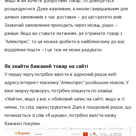
Якщо ж ви хочете добротний товар, то доведеться
розщедритися. Дуже важливим, а інколи і вирішальним для
деяких замовників є час доставки – до шістдесяти днів.
Зазвичай замовлення приходить через місяць, рідко –
раніше. Якщо ви ставите питанням, де отримати товар з
"Аліекспрес", то це можна зробити в найближчому до вас
відділенні пошти – і це теж не може радувати.
Як знайти бажаний товар на сайті
У першу чергу потрібно ввести в адресний рядок веб-
адресу інтернет-магазину "Аліекспрес" російською мовою. У
вікні зверху праворуч, потрібно клацнути по клавіші
«Увійти», якщо у вас є обліковий запис на сайті; якщо ж її
немає, то слід зареєструватися. Далі в пошуковий рядок, що
починається зі слів «Я шукаю», потрібно ввести назву
бажаної покупки.