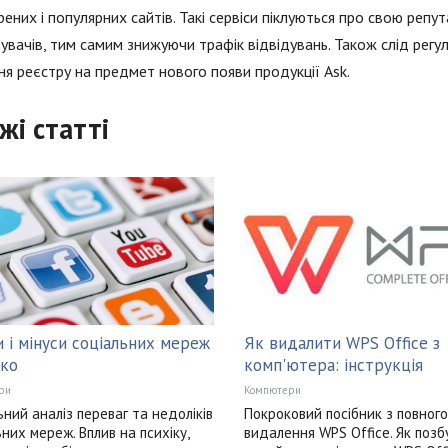
рених і популярних сайтів. Такі сервіси піклуються про свою репут
увачів, тим самим знижуючи трафік відвідувань. Також слід регу
я реєстру на предмет нового появи продукції Ask.
жі статті
 і мінуси соціальних мереж
Як видалити WPS Office з
ко
комп'ютера: інструкція
ри
Компютери
ний аналіз переваг та недоліків
Покроковий посібник з повного
ьних мереж. Вплив на психіку,
видалення WPS Office. Як позб