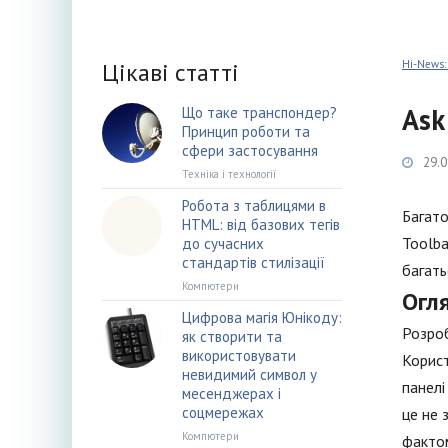
Цікаві статті
Hi-News:
Ask
Що таке транспондер?
Принцип роботи та
сфери застосування
29.0
Техніка і технології
Робота з таблицями в
Багато
HTML: від базових тегів
Toolba
до сучасних
стандартів стилізації
багать
Компютери
Огл
Цифрова магія Юнікоду:
Розроб
як створити та
використовувати
Корист
невидимий символ у
панелі
месенджерах і
соцмережах
це не 
Компютери
фактом