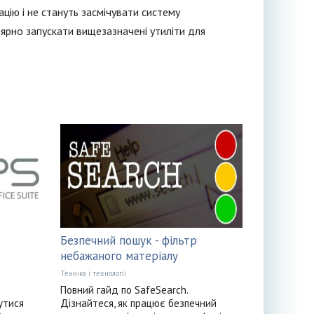
ацію і не стануть засмічувати систему
лярно запускати вищезазначені утиліти для
Безпечний пошук - фільтр
небажаного матеріалу
Техніка і технології
Повний гайд по SafeSearch.
утися
Дізнайтеся, як працює безпечний