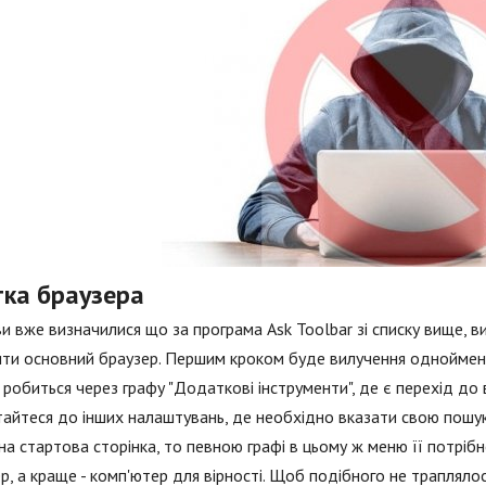
тка браузера
и вже визначилися що за програма Ask Toolbar зі списку вище, ви
ти основний браузер. Першим кроком буде вилучення одноймен
е робиться через графу "Додаткові інструменти", де є перехід до 
айтеся до інших налаштувань, де необхідно вказати свою пошу
на стартова сторінка, то певною графі в цьому ж меню її потрібн
р, а краще - комп'ютер для вірності. Щоб подібного не траплялос