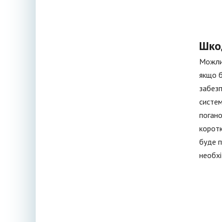
Шко
Можлив
якщо б
забезп
систем
погано
коротк
буде п
необхі