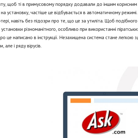
ту, щоб ті в примусовому порядку додавали до іншим корисним
 на установку, частіше це відбувається в автоматичному режимі
тері, навіть без підозри про те, що це за утиліта. Щоб подібног
 установки різноманітного, особливо при використанні піратських
ро це написано в інструкції. Незахищена система стане легкою 
, але і ряду вірусів.