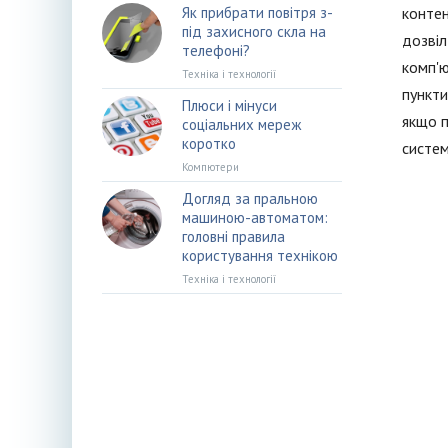
Як прибрати повітря з-
контен
під захисного скла на
дозвіл
телефоні?
комп'ю
Техніка і технології
пункти
Плюси і мінуси
якщо п
соціальних мереж
коротко
системи
Компютери
Догляд за пральною
машиною-автоматом:
головні правила
користування технікою
Техніка і технології