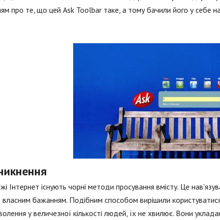
ям про те, що цей Ask Toolbar таке, а тому бачили його у себе на
никнення
жі Інтернет існують чорні методи просування вмісту. Це нав'язув
а власним бажанням. Подібним способом вирішили користуватися 
олення у величезної кількості людей, їх не хвилює. Вони укла