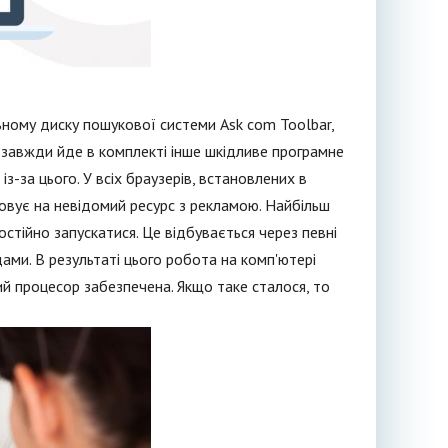
ьному диску пошукової системи Ask com Toolbar,
завжди йде в комплекті інше шкідливе програмне
з-за цього. У всіх браузерів, встановлених в
совує на невідомий ресурс з рекламою. Найбільш
стійно запускатися. Це відбувається через певні
дами. В результаті цього робота на комп'ютері
й процесор забезпечена. Якщо таке сталося, то