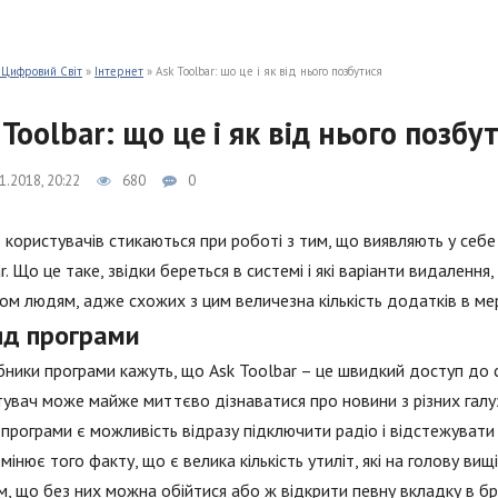
 Цифровий Світ
»
Інтернет
» Ask Toolbar: що це і як від нього позбутися
 Toolbar: що це і як від нього позбу
1.2018, 20:22
680
0
 користувачів стикаються при роботі з тим, що виявляють у себе
r. Що це таке, звідки береться в системі і які варіанти видалення
ом людям, адже схожих з цим величезна кількість додатків в ме
яд програми
ники програми кажуть, що Ask Toolbar – це швидкий доступ до
увач може майже миттєво дізнаватися про новини з різних галузей
 програми є можливість відразу підключити радіо і відстежувати
змінює того факту, що є велика кількість утиліт, які на голову ви
, що без них можна обійтися або ж відкрити певну вкладку в бра