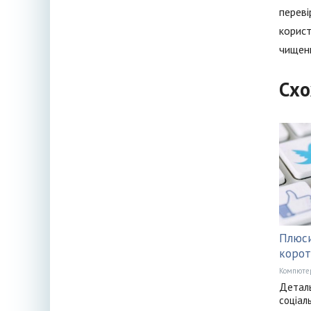
переві
корист
чищенн
Схо
Плюси
корот
Компюте
Деталь
соціал