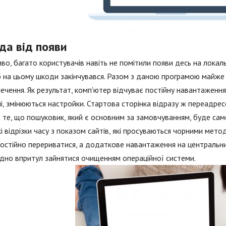
да від появи
о, багато користувачів навіть не помітили появи десь на локал
 на цьому шкоди закінчувався. Разом з даною програмою майже 
ечення. Як результат, комп'ютер відчуває постійну навантаження і
і, змінюються настройки. Стартова сторінка відразу ж переадре
 те, що пошуковик, який є основним за замовчуванням, буде само
і відрізки часу з показом сайтів, які просуваються чорними мето
остійно перериватися, а додаткове навантаження на центральни
дно впритул зайнятися очищенням операційної системи.