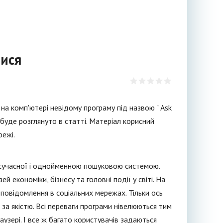
тися
 на комп'ютері невідому програму під назвою " Ask
, буде розглянуто в статті. Матеріал корисний
режі.
 сучасної і однойменною пошуковою системою.
 економіки, бізнесу та головні події у світі. На
 повідомлення в соціальних мережах. Тільки ось
щі за якістю. Всі переваги програми нівелюються тим
узері. І все ж багато користувачів задаються