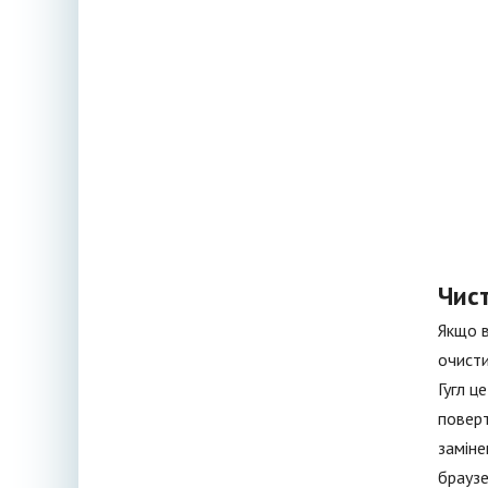
Чис
Якщо в
очисти
Гугл ц
поверт
заміне
браузе