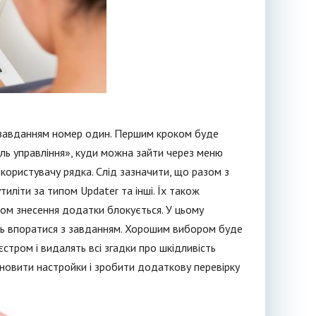
є завданням номер один. Першим кроком буде
ль управління», куди можна зайти через меню
 користувачу рядка. Слід зазначити, що разом з
іти за типом Updater та інші. Їх також
ом знесення додатки блокується. У цьому
ть впоратися з завданням. Хорошим вибором буде
стром і видалять всі згадки про шкідливість
дновити настройки і зробити додаткову перевірку