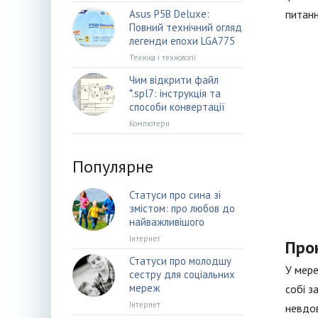
Asus P5B Deluxe:
питанн
Повний технічний огляд
легенди епохи LGA775
Техніка і технології
Чим відкрити файл
*.spl7: інструкція та
способи конвертації
Компютери
Популярне
Статуси про сина зі
змістом: про любов до
найважливішого
Інтернет
Про
Статуси про молодшу
У мере
сестру для соціальних
мереж
собі з
Інтернет
невдов