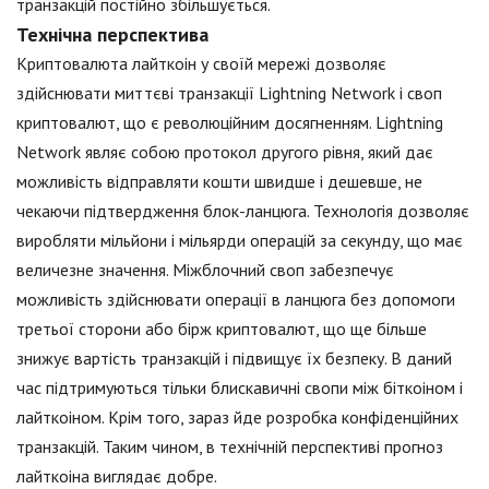
транзакцій постійно збільшується.
Технічна перспектива
Криптовалюта лайткоін у своїй мережі дозволяє
здійснювати миттєві транзакції Lightning Network і своп
криптовалют, що є революційним досягненням. Lightning
Network являє собою протокол другого рівня, який дає
можливість відправляти кошти швидше і дешевше, не
чекаючи підтвердження блок-ланцюга. Технологія дозволяє
виробляти мільйони і мільярди операцій за секунду, що має
величезне значення. Міжблочний своп забезпечує
можливість здійснювати операції в ланцюга без допомоги
третьої сторони або бірж криптовалют, що ще більше
знижує вартість транзакцій і підвищує їх безпеку. В даний
час підтримуються тільки блискавичні свопи між біткоіном і
лайткоіном. Крім того, зараз йде розробка конфіденційних
транзакцій. Таким чином, в технічній перспективі прогноз
лайткоіна виглядає добре.