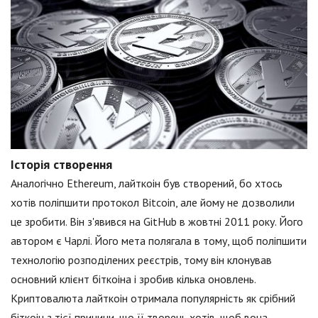
Історія створення
Аналогічно Ethereum, лайткоін був створений, бо хтось
хотів поліпшити протокол Bitcoin, але йому не дозволили
це зробити. Він з'явився на GitHub в жовтні 2011 року. Його
автором є Чарлі. Його мета полягала в тому, щоб поліпшити
технологію розподілених реєстрів, тому він клонував
основний клієнт біткоіна і зробив кілька оновлень.
Криптовалюта лайткоін отримала популярність як срібний
біткоін з тієї причини, що її творець хотів, щоб вона