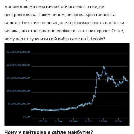
допомогою математичних обчислень і, отже, не
централізована. Таким чином, цифрова криптовалюта
володіє безліччю переваг, але її різноманітність настільки
велика, що стає складно вирішити, яка з них краще. Отже,
чому варто зупинити свій вибір саме на Litecoin?
Чому у лайткоіна є світле майбутнє?