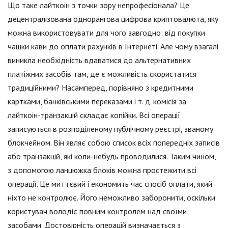
Що таке лайткоін з точки зору непрофесіонала? Це
децентралізована однорангова цифрова криптовалюта, яку
можна використовувати для чого завгодно: від покупки
чашки кави до оплати рахунків в Інтернеті. Але чому взагалі
виникла необхідність вдаватися до альтернативних
платіжних засобів там, де є можливість скористатися
традиційними? Насамперед, порівняно з кредитними
картками, банківськими переказами і т. д. комісія за
лайткоін-транзакцій складає копійки. Всі операції
записуються в розподіленому публічному реєстрі, званому
блокчейном. Він являє собою список всіх попередніх записів
або транзакцій, які коли-небудь проводилися. Таким чином,
з допомогою ланцюжка блоків можна простежити всі
операції. Це миттєвий і економить час спосіб оплати, який
ніхто не контролює. Його неможливо заборонити, оскільки
користувач володіє повним контролем над своїми
засобами. Достовірність операцій визначається з