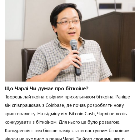
Що Чарлі Чи думає про біткоіне?
Творець лайткоіна є вірним прихильником біткоіна. Раніше
він співпрацював з Coinbase, де почав розробляти нову
криптовалюту. На відміну від Bitcoin Cash, Чарлі не хотів
конкурувати з біткоіном. Для нього це було розвагою.
Конкуренція і тим більше намір стати наступним біткоіном
ніколи не входило в плани Чарлі. За його словами, якщо