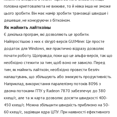
головна криптовалюта не виживе, то й ніяка інша не зможе
цього зробити. Він має намір зробити транзакції швидше і
дешевше, не конкуруючи з біткоіном.
Як майнить лайткоіны
Є декілька програм, які дозволяють це зробити.
Найпростішою з них є skrypt-версія GUIMiner. Це просте
додаток для Windows, яке практично відразу дозволяє
почати роботу. Щоправда, поки що це альфа-версія, так що
необхідно стежити за тим, щоб воно не зависло. Перед
тим, як майнить лайткоін, необхідно провести безліч
налаштувань, що збільшують або знижують продуктивність.
Наприклад, використання паралелізму потоків 8096 з
двома потоками ГПУ у Radeon 7870 забезпечує до 380
кхеш/с, але та ж карта дозволяє досягти швидкості 400-
450 кхеш/с. Можна збільшити швидкість приблизно на 50-
60 кхеш/с, задіявши ядра ЦПУ. При наявності ефективного