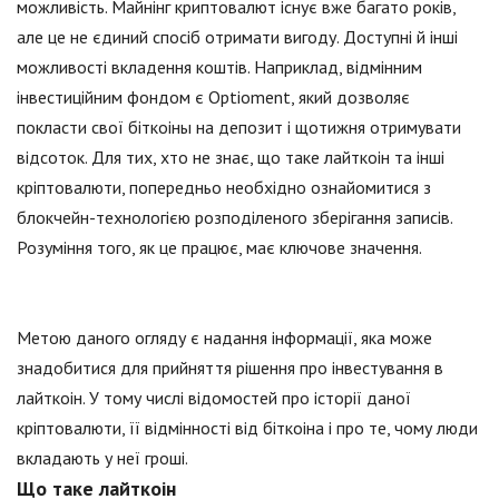
можливість. Майнінг криптовалют існує вже багато років,
але це не єдиний спосіб отримати вигоду. Доступні й інші
можливості вкладення коштів. Наприклад, відмінним
інвестиційним фондом є Optioment, який дозволяє
покласти свої біткоіны на депозит і щотижня отримувати
відсоток. Для тих, хто не знає, що таке лайткоін та інші
кріптовалюти, попередньо необхідно ознайомитися з
блокчейн-технологією розподіленого зберігання записів.
Розуміння того, як це працює, має ключове значення.
Метою даного огляду є надання інформації, яка може
знадобитися для прийняття рішення про інвестування в
лайткоін. У тому числі відомостей про історії даної
кріптовалюти, її відмінності від біткоіна і про те, чому люди
вкладають у неї гроші.
Що таке лайткоін