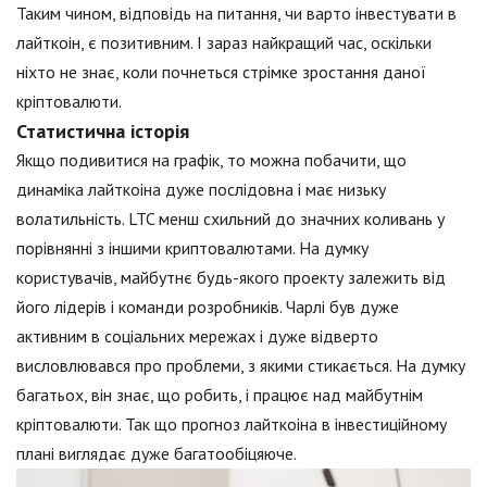
Таким чином, відповідь на питання, чи варто інвестувати в
лайткоін, є позитивним. І зараз найкращий час, оскільки
ніхто не знає, коли почнеться стрімке зростання даної
кріптовалюти.
Статистична історія
Якщо подивитися на графік, то можна побачити, що
динаміка лайткоіна дуже послідовна і має низьку
волатильність. LTC менш схильний до значних коливань у
порівнянні з іншими криптовалютами. На думку
користувачів, майбутнє будь-якого проекту залежить від
його лідерів і команди розробників. Чарлі був дуже
активним в соціальних мережах і дуже відверто
висловлювався про проблеми, з якими стикається. На думку
багатьох, він знає, що робить, і працює над майбутнім
кріптовалюти. Так що прогноз лайткоіна в інвестиційному
плані виглядає дуже багатообіцяюче.