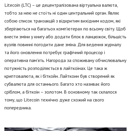
Litecoin (LTC) – це децентралізована віртуальна валюта,
тобто за нею не стоїть ні один центральний орган. Являє
собою список транзакцій з відкритим вихідним кодом, які
зберігаються на багатьох комп'ютерах по всьому світу. Щоб
внести зміни у книгу або додати блок в ланцюжок, більшість
вузлів повинні погодити дане зміна. Для ведення журналу
та його оновлення потребує графічний процесор і
оперативна пам'ять. Нагорода за споживану обчислювальну
потужність розподіляється в лайткоінах. Це така ж
криптовалюта, як і біткойн. Лайткоин був створений як
субвалюта для останнього. Багато хто називає його
сріблом, а біткоін – золотом. В основному так склалося
тому, що Litecoin технічно дуже схожий на свого
попередника.