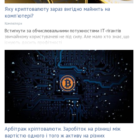
Яку криптовалюту зараз вигідно майнить на
комп'ютері?
Компютери
Встигнути за обчислювальними потужностями IT-гігантів
звичайному користувачеві не під силу. Але мало хто знає, що
існують досить профітності
Арбітраж кріптовалюти. Заробіток на різниці між
вартістю одного і того ж активу на різних