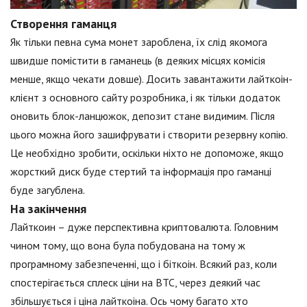
Створення гаманця
Як тільки певна сума монет зароблена, їх слід якомога
швидше помістити в гаманець (в деяких місцях комісія
менше, якщо чекати довше). Досить завантажити лайткоін-
клієнт з основного сайту розробника, і як тільки додаток
оновить блок-ланцюжок, депозит стане видимим. Після
цього можна його зашифрувати і створити резервну копію.
Це необхідно зробити, оскільки ніхто не допоможе, якщо
жорсткий диск буде стертий та інформація про гаманці
буде загублена.
На закінчення
Лайткоин – дуже перспективна криптовалюта. Головним
чином тому, що вона була побудована на тому ж
програмному забезпеченні, що і біткоін. Всякий раз, коли
спостерігається сплеск ціни на ВТС, через деякий час
збільшується і ціна лайткоіна. Ось чому багато хто