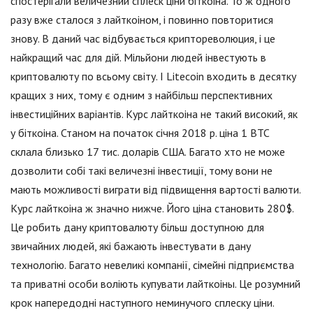
спостерігали величезний сплеск ціни біткоіна. То ж одного
разу вже сталося з лайткоіном, і повинно повторитися
знову. В даний час відбувається криптореволюция, і це
найкращий час для дій. Мільйони людей інвестують в
криптовалюту по всьому світу. І Litecoin входить в десятку
кращих з них, тому є одним з найбільш перспективних
інвестиційних варіантів. Курс лайткоіна не такий високий, як
у біткоіна. Станом на початок січня 2018 р. ціна 1 ВТС
склала близько 17 тис. доларів США. Багато хто не може
дозволити собі такі величезні інвестиції, тому вони не
мають можливості виграти від підвищення вартості валюти.
Курс лайткоіна ж значно нижче. Його ціна становить 280$.
Це робить дану криптовалюту більш доступною для
звичайних людей, які бажають інвестувати в дану
технологію. Багато невеликі компанії, сімейні підприємства
та приватні особи воліють купувати лайткоіны. Це розумний
крок напередодні наступного неминучого сплеску ціни.