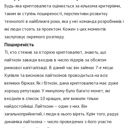
Будь-яка криптовалюта оцінюється за кількома критеріями,
таким як ступінь поширеності, перспективи розвитку
технології в найближчі роки, яка у неї команда розробників і
які люди стоять за проектом. Кожен з цих моментів
заслуговує окремого розгляду.
Поширеність
Ті, хто стежив за історією криптовалют, знають, що
лайткоін завжди входив в число лідерів за обсягом
ринкової капіталізації. В даний час він займає 7-е місце.
Купівля та висновок лайткоінов проводиться на всіх
великих біржах. Як і біткоін, дана криптовалюта має дуже
хорошу репутацію. У минулому було багато монет, які
входили в список 10 кращих, але вижили тільки
найдостойніші. Лайткоин – один з них. Він
загальноприйнятий, і люди в нього вірять. Крім того, радує
динаміка лайткоіна – число проведених з його участю