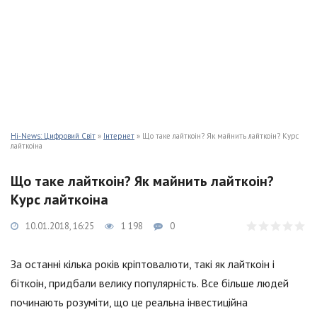
Hi-News: Цифровий Світ
»
Інтернет
» Що таке лайткоін? Як майнить лайткоін? Курс
лайткоіна
Що таке лайткоін? Як майнить лайткоін?
Курс лайткоіна
10.01.2018, 16:25
1 198
0
За останні кілька років кріптовалюти, такі як лайткоін і
біткоін, придбали велику популярність. Все більше людей
починають розуміти, що це реальна інвестиційна