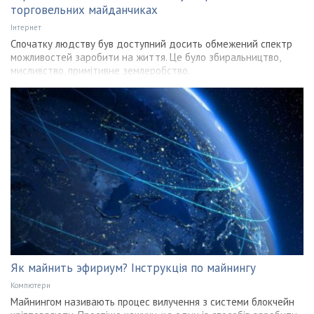
торговельних майданчиках
Інтернет
Спочатку людству був доступний досить обмежений спектр
можливостей заробити на життя. Це було збиральництво,
мисливство, примітивне землеробство.
Як майнить эфириум? Інструкція по майнингу
Компютери
Майнингом називають процес вилучення з системи блокчейн