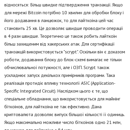
відносяться: Більш швидке підтвердження транзакції. Якщо
для мережі Bitcoin потрібно 10 хвилин для обробки блоку і
його додавання в ланцюжок, то для лайткоіна цей час
становить 25 хв. Це дозволяє швидше проводити операції
в 4 рази швидше. Теоретично це також робить лайткоін
більш захищеним від хакерських атак. Для сертифікації
транзакцій використовується "scrypt". Оскільки він є доказом
роботи, додавання блоку до блок-схемі вимагає не тільки
обчислювальної потужності, але і ОЗП. Scrypt також
ускладнює запуск декількох примірників програми. Така
реалізація протидіє впливу технології ASIC (Application-
Specific Integrated Circuit). Наслідком цього є те, що
спеціальне обладнання, що використовується для майнінг
біткоінов, для лайткоіна не так ефективно. Дана
криптовалюта дозволяє випуск більшої кількості її одиниць.
Якщо максимально можливе число біткоінов одно 21 млн,