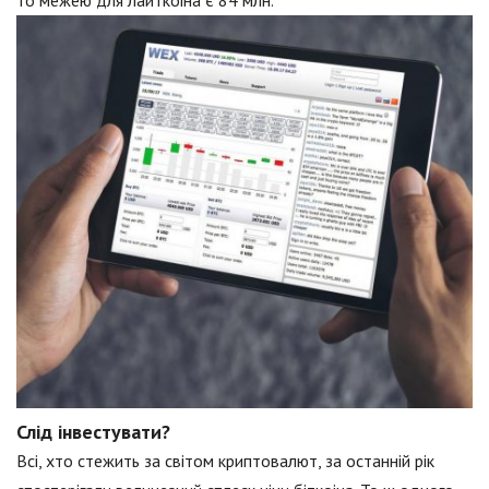
то межею для лайткоіна є 84 млн.
Слід інвестувати?
Всі, хто стежить за світом криптовалют, за останній рік