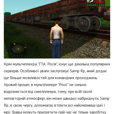
Крім мультиплеєра "ГТА: Росія", існує ще декілька популярних
серверів. Особливої уваги заслуговує Samp Rp, який додає
ще більше можливостей для командних проходжень.
Ігровий процес в мультіплеере "Росії" не сильно
відрізняється від синглплеера, тому, при всій своїй
неповторній атмосфері, він може швидко набриднути. Samp
Rp, в свою чергу, допомагає втілити всі найсміливіші ідеї і
мрії. Гравці можуть присвятити свій час не тільки заробітку