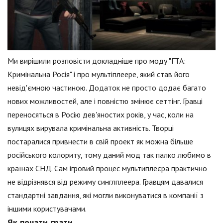
Ми вирішили розповісти докладніше про моду "ГТА:
Кримінальна Росія" і про мультіплеере, який став його
невід'ємною частиною. Додаток не просто додає багато
нових можливостей, але і повністю змінює сеттінг. Гравці
переносяться в Росію дев'яностих років, у час, коли на
вулицях вирувала кримінальна активність. Творці
постаралися привнести в свій проект як можна більше
російського колориту, тому даний мод так палко любимо в
країнах СНД. Сам ігровий процес мультиплеєра практично
не відрізнявся від режиму синглплеера. Гравцям давалися
стандартні завдання, які могли виконуватися в компанії з
іншими користувачами.
Як почати грати