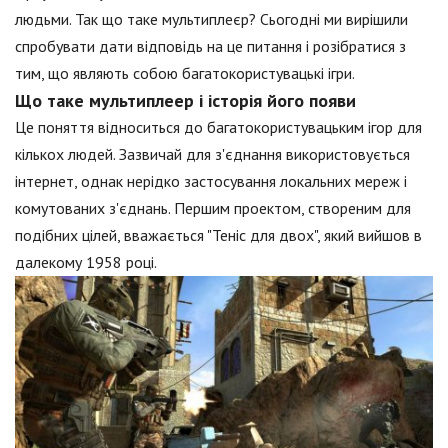
людьми. Так що таке мультиплеєр? Сьогодні ми вирішили
спробувати дати відповідь на це питання і розібратися з
тим, що являють собою багатокористувацькі ігри.
Що таке мультиплеер і історія його появи
Це поняття відноситься до багатокористувацьким ігор для
кількох людей. Зазвичай для з'єднання використовується
інтернет, однак нерідко застосування локальних мереж і
комутованих з'єднань. Першим проектом, створеним для
подібних цілей, вважається "Теніс для двох", який вийшов в
далекому 1958 році.