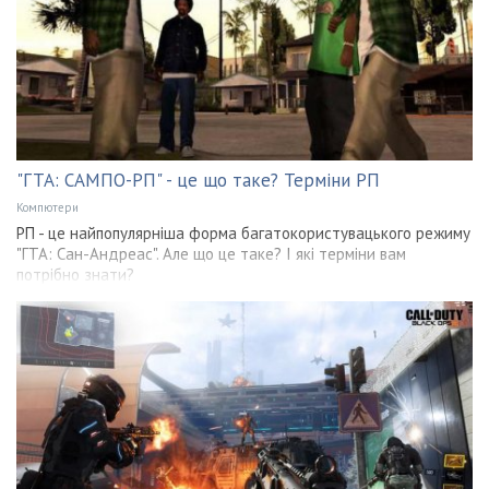
"ГТА: САМПО-РП" - це що таке? Терміни РП
Компютери
РП - це найпопулярніша форма багатокористувацького режиму
"ГТА: Сан-Андреас". Але що це таке? І які терміни вам
потрібно знати?