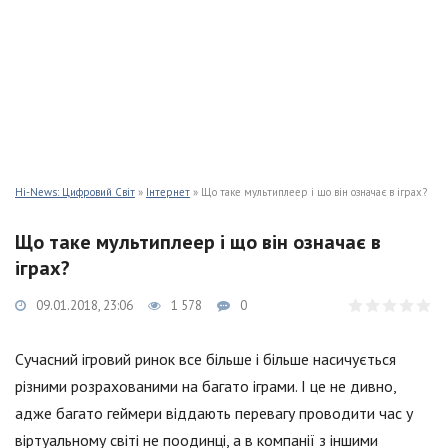
Hi-News: Цифровий Світ
»
Інтернет
» Що таке мультиплеер і що він означає в іграх?
Що таке мультиплеер і що він означає в
іграх?
09.01.2018, 23:06
1 578
0
Сучасний ігровий ринок все більше і більше насичується
різними розрахованими на багато іграми. І це не дивно,
адже багато геймери віддають перевагу проводити час у
віртуальному світі не поодинці, а в компанії з іншими