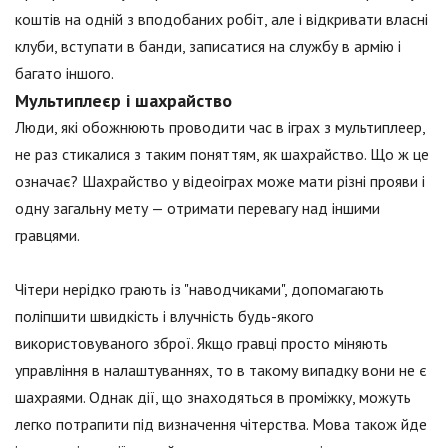
коштів на одній з вподобаних робіт, але і відкривати власні
клуби, вступати в банди, записатися на службу в армію і
багато іншого.
Мультиплеєр і шахрайство
Люди, які обожнюють проводити час в іграх з мультиплеер,
не раз стикалися з таким поняттям, як шахрайство. Що ж це
означає? Шахрайство у відеоіграх може мати різні прояви і
одну загальну мету — отримати перевагу над іншими
гравцями.
Чітери нерідко грають із "наводчиками", допомагають
поліпшити швидкість і влучність будь-якого
використовуваного зброї. Якщо гравці просто міняють
управління в налаштуваннях, то в такому випадку вони не є
шахраями. Однак дії, що знаходяться в проміжку, можуть
легко потрапити під визначення чітерства. Мова також йде