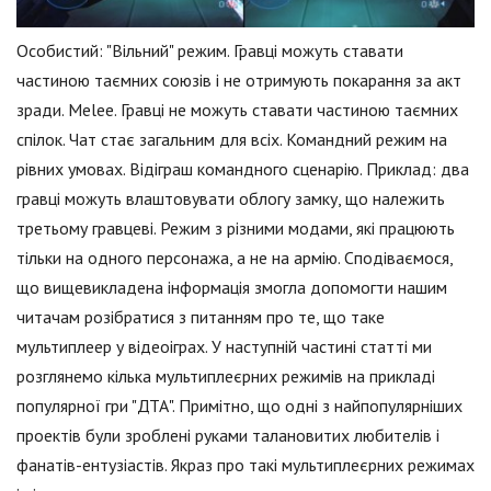
Особистий: "Вільний" режим. Гравці можуть ставати
частиною таємних союзів і не отримують покарання за акт
зради. Melee. Гравці не можуть ставати частиною таємних
спілок. Чат стає загальним для всіх. Командний режим на
рівних умовах. Відіграш командного сценарію. Приклад: два
гравці можуть влаштовувати облогу замку, що належить
третьому гравцеві. Режим з різними модами, які працюють
тільки на одного персонажа, а не на армію. Сподіваємося,
що вищевикладена інформація змогла допомогти нашим
читачам розібратися з питанням про те, що таке
мультиплеер у відеоіграх. У наступній частині статті ми
розглянемо кілька мультиплеєрних режимів на прикладі
популярної гри "ДТА". Примітно, що одні з найпопулярніших
проектів були зроблені руками талановитих любителів і
фанатів-ентузіастів. Якраз про такі мультиплеєрних режимах