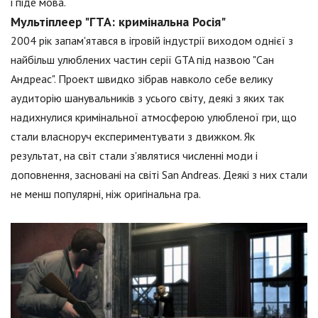
і піде мова.
Мультіплеер "ГТА: кримінальна Росія"
2004 рік запам'ятався в ігровій індустрії виходом однієї з
найбільш улюблених частин серії GTA під назвою "Сан
Андреас". Проект швидко зібрав навколо себе велику
аудиторію шанувальників з усього світу, деякі з яких так
надихнулися кримінальної атмосферою улюбленої гри, що
стали власноруч експериментувати з движком. Як
результат, на світ стали з'являтися численні моди і
доповнення, засновані на світі San Andreas. Деякі з них стали
не менш популярні, ніж оригінальна гра.