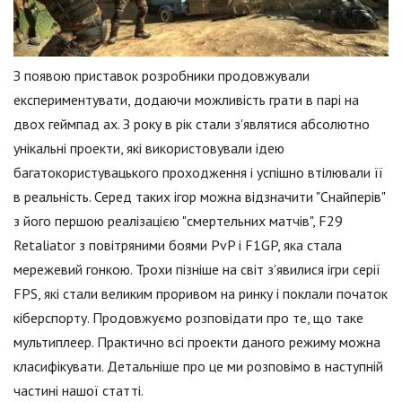
З появою приставок розробники продовжували
експериментувати, додаючи можливість грати в парі на
двох геймпад ах. З року в рік стали з'являтися абсолютно
унікальні проекти, які використовували ідею
багатокористувацького проходження і успішно втілювали її
в реальність. Серед таких ігор можна відзначити "Снайперів"
з його першою реалізацією "смертельних матчів", F29
Retaliator з повітряними боями PvP і F1GP, яка стала
мережевий гонкою. Трохи пізніше на світ з'явилися ігри серії
FPS, які стали великим проривом на ринку і поклали початок
кіберспорту. Продовжуємо розповідати про те, що таке
мультиплеер. Практично всі проекти даного режиму можна
класифікувати. Детальніше про це ми розповімо в наступній
частині нашої статті.