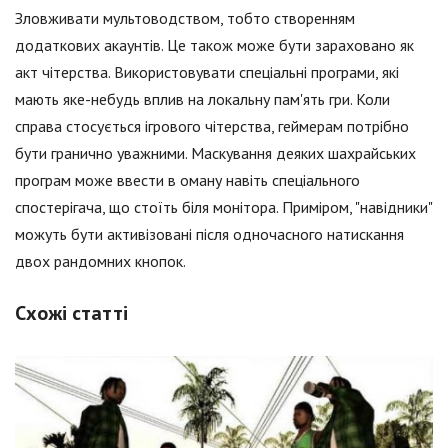
Зловживати мультоводством, тобто створенням
додаткових акаунтів. Це також може бути зараховано як
акт чітерства. Використовувати спеціальні програми, які
мають яке-небудь вплив на локальну пам'ять гри. Коли
справа стосується ігрового чітерства, геймерам потрібно
бути гранично уважними. Маскування деяких шахрайських
програм може ввести в оману навіть спеціального
спостерігача, що стоїть біля монітора. Приміром, "навідники"
можуть бути активізовані після одночасного натискання
двох рандомних кнопок.
Схожі статті