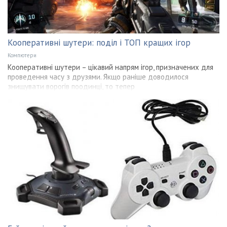
Кооперативні шутери: поділ і ТОП кращих ігор
Компютери
Кооперативні шутери – цікавий напрям ігор, призначених для
проведення часу з друзями. Якщо раніше доводилося
знищувати ворогів поодинці, то тепер