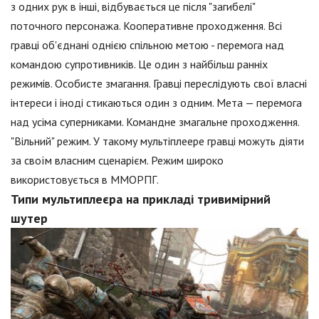
з одних рук в інші, відбувається це після "загибелі"
поточного персонажа. Кооперативне проходження. Всі
гравці об'єднані однією спільною метою - перемога над
командою супротивників. Це один з найбільш ранніх
режимів. Особисте змагання. Гравці переслідують свої власні
інтереси і іноді стикаються один з одним. Мета — перемога
над усіма суперниками. Командне змагальне проходження.
"Вільний" режим. У такому мультіплеере гравці можуть діяти
за своїм власним сценарієм. Режим широко
використовується в ММОРПГ.
Типи мультиплеєра на прикладі тривимірний
шутер