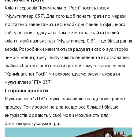
Клієнт серверів "Кримінальної Росії" носить назву
"Мультиплеер 037". Для того щоб почати грати по мережі,
достатньо завантажити всі необхідні файли з офіційного
сайту розповсюджувача. Там же можна знайти і інший
клієнт, який називається "Мультиплеер 0 3", — це більш рання
версія. Розробники намагаються радувати свою аудиторію
чимось новим, тому і випускають оновлені та вдосконалені
файли. Для того щоб почати грати в саму останню версію
"Кримінальної Росії", ми рекомендуємо завантажувати
мультиплеер "ГТА 037".
Сторонні проекти
Мультиплеер "ДТА" є дуже важливою складовою ігрового
процесу. Тому зовсім не дивно, що все більше і більше
ентузіастів додають у свої моди можливість для
багатокористувацької гри.