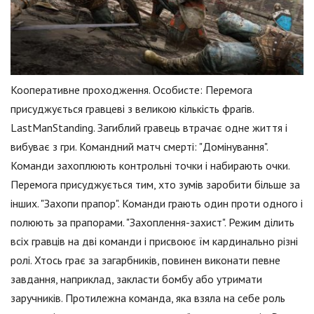
Кооперативне проходження. Особисте: Перемога
присуджується гравцеві з великою кількість фрагів.
LastManStanding. Загиблий гравець втрачає одне життя і
вибуває з гри. Командний матч смерті: "Домінування".
Команди захоплюють контрольні точки і набирають очки.
Перемога присуджується тим, хто зумів заробити більше за
інших. "Захопи прапор". Команди грають один проти одного і
полюють за прапорами. "Захоплення-захист". Режим ділить
всіх гравців на дві команди і присвоює їм кардинально різні
ролі. Хтось грає за загарбників, повинен виконати певне
завдання, наприклад, закласти бомбу або утримати
заручників. Протилежна команда, яка взяла на себе роль