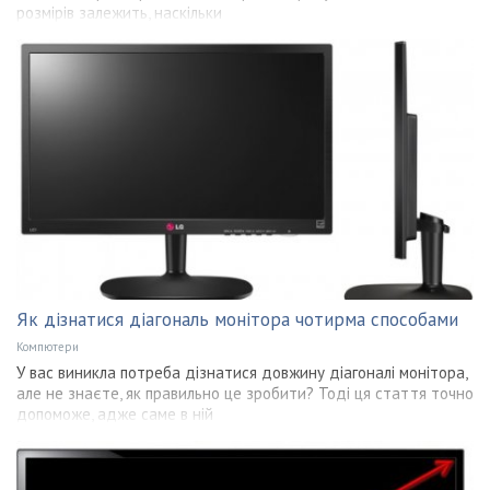
розмірів залежить, наскільки
Як дізнатися діагональ монітора чотирма способами
Компютери
У вас виникла потреба дізнатися довжину діагоналі монітора,
але не знаєте, як правильно це зробити? Тоді ця стаття точно
допоможе, адже саме в ній