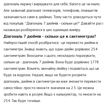
діагональ екрану і вирішувати для себе, багато це чи мало.
Але зазвичай діагоналі телевізорів, телефонів, планшетів
зазначаються саме в дюймах. Тому часто доводиться чути
від покупців: "Діагональ 7 дюймів - скільки це?" Давайте раз і
назавжди розберемося в цих одиницях виміру.
Діагональ 7 дюймів - скільки це в сантиметрах?
Найпростіший спосіб розібратися - це перевести дюйми в
сантиметри. Знавці знають, що один дюйм дорівнює 254
сантиметрам. Виходячи з цього, нескладно порахувати,
скільки це - діагональ 7 дюймів. Вона буде дорівнює 1778
сантиметрам. Візьміть звичайну лінійку і подивіться, що це
буде за відрізок. Надалі, якщо не будете розуміти
діагональ, дюйми в сантиметри ви вже зможете перевести
самостійно: просто множте значення на 2.5. Це можна
зробити навіть в розумі. Якщо є калькулятор, то множте на
254. Так буде точніше.