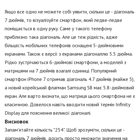
Якщо все одно не можете собі уявити, скільки це - діагональ
7 дюймів, то візуалізуйте смартфон, який ледве-ледве
поміщається в одну руку. Саме у такого телефону
приблизно така діагональ. Але це теж рідкість, адже
більшість мобільних телефонів оснащені 5-дюймовими
екранами. Також є версії з екранами діагоналлю 5.5 дюйма.
Рідко зустрічаються 6-дюймові смартфони, а моделей з
матрицями на 7 дюймів взагалі одиниці. Популярний
смартфон iPhone 7 отримав діагональ 4.7 дюймів (майже 5),
а новий корейський флагман Samsung S8 має 5.8-дюймовий
екран. Але варто визнати, що матриця цього смартфона не є
класичною. Довелося навіть вводити новий термін Infinity
Display для пояснення великої діагоналі.
Висновок
Запам'ятайте кількість "254". Щоб зрозуміти, скільки це -
діагональ 7 дюймів, досить просто множити значення на