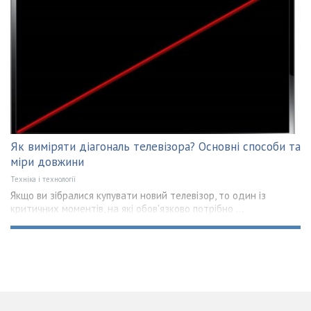
Як виміряти діагональ телевізора? Основні способи та
міри довжини
Техніка і технології
Якщо ви зібралися купувати новий телевізор, то один із
критичних моментів, на які обов'язково потрібно ...