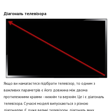
Діагональ телевізора
Якщо ви намагаєтеся підібрати телевізор, то одним з
важливих параметрів є його довжина між двома
протилежними краями - нижнім та верхнім. Це і є діагональ
телевізора. Сучасні моделі випускаються з різною
діагоналлю. Є дуже великі телевізори, діагональ яких