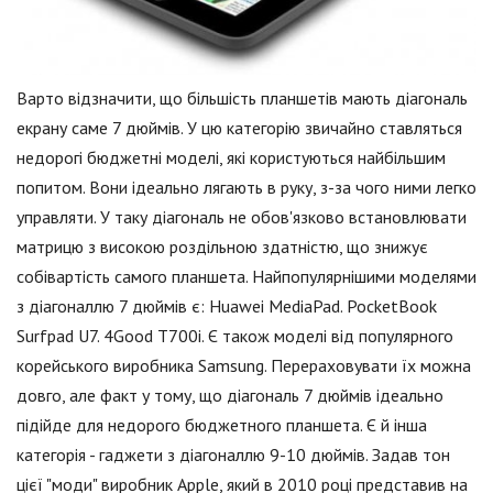
Варто відзначити, що більшість планшетів мають діагональ
екрану саме 7 дюймів. У цю категорію звичайно ставляться
недорогі бюджетні моделі, які користуються найбільшим
попитом. Вони ідеально лягають в руку, з-за чого ними легко
управляти. У таку діагональ не обов'язково встановлювати
матрицю з високою роздільною здатністю, що знижує
собівартість самого планшета. Найпопулярнішими моделями
з діагоналлю 7 дюймів є: Huawei MediaPad. PocketBook
Surfpad U7. 4Good T700i. Є також моделі від популярного
корейського виробника Samsung. Перераховувати їх можна
довго, але факт у тому, що діагональ 7 дюймів ідеально
підійде для недорого бюджетного планшета. Є й інша
категорія - гаджети з діагоналлю 9-10 дюймів. Задав тон
цієї "моди" виробник Apple, який в 2010 році представив на