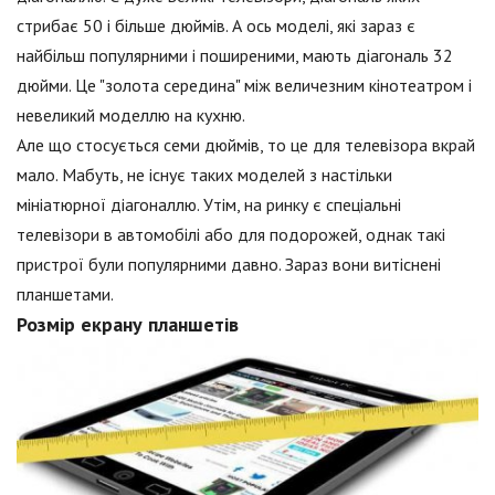
стрибає 50 і більше дюймів. А ось моделі, які зараз є
найбільш популярними і поширеними, мають діагональ 32
дюйми. Це "золота середина" між величезним кінотеатром і
невеликий моделлю на кухню.
Але що стосується семи дюймів, то це для телевізора вкрай
мало. Мабуть, не існує таких моделей з настільки
мініатюрної діагоналлю. Утім, на ринку є спеціальні
телевізори в автомобілі або для подорожей, однак такі
пристрої були популярними давно. Зараз вони витіснені
планшетами.
Розмір екрану планшетів