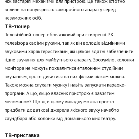
ніж застарілі механізми для пристрою. Це також істотно
вплине на популярність саморобного апарату серед
незаможних осіб.
ТВ-тюнер
Телевізійний тюнер обов'язковий при створенні РК-
телевізора своїми руками, так як він володіє відмінними
звуковими характеристиками, які цілком здатні забезпечити
гідне звучання для майбутнього апарату. Зрозуміло, колонки
монітора не можуть похвалитися еталонним студійним
звучанням, проте дивитися на них фільми цілком можна.
Також можна слухати музику і навіть запускати караоке-
програми. А що, якщо власник пристрою є завзятим
меломаном? Що ж, в цьому випадку можна просто
придбати додаткові джерела якісного звуку начебто
саундбара або колонки від домашнього кінотеатру.
ТВ-приставка