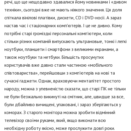
речі, що ще нещодавно здавалися йому новинками і «дивом
техніки», сьогодні вже не мають ніякого значення. Ця доля
спіткала вінілові платівки, дискети, CD і DVD-носії. А зараз
настав час і стаціонарних комп'ютерів. І це не дивно. Кому
потрібні старі громіздкі персональні комп'ютери, коли
стільки різних компаній випускають ультрановые, тонкі і легкі
ноутбуки, планшети і смартфони з великими екранами, а
також ноутбуки та нетбуки. Більшість просунутих
користувачів вже давно стали частиною «мобільного
співтовариства», перейшовши з комп'ютерів на нові та
сучасні гаджети. Однак, враховуючи менталітет простого
народу, можна з упевненістю сказати, що старі ПК не тільки
не були безжально викинуті на смітник, але, швидше за все,
були дбайливо вичищені, упаковані, і зараз зберігаються у
коморах. З старого монітора можна зробити відмінний
телевізор своїми руками, який, якщо виконати всю
необхідну роботу якісно, може прослужити довгі роки.