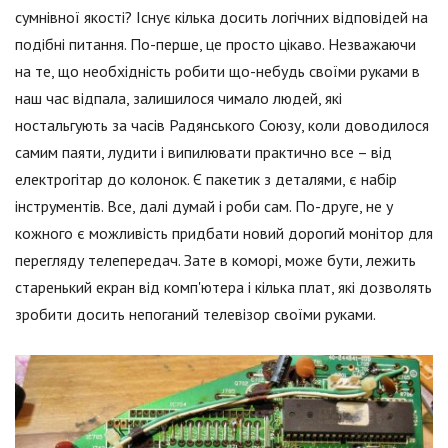
сумнівної якості? Існує кілька досить логічних відповідей на
подібні питання. По-перше, це просто цікаво. Незважаючи
на те, що необхідність робити що-небудь своїми руками в
наш час відпала, залишилося чимало людей, які
ностальгують за часів Радянського Союзу, коли доводилося
самим паяти, лудити і випилювати практично все – від
електрогітар до колонок. Є пакетик з деталями, є набір
інструментів. Все, далі думай і роби сам. По-друге, не у
кожного є можливість придбати новий дорогий монітор для
перегляду телепередач. Зате в коморі, може бути, лежить
старенький екран від комп'ютера і кілька плат, які дозволять
зробити досить непоганий телевізор своїми руками.