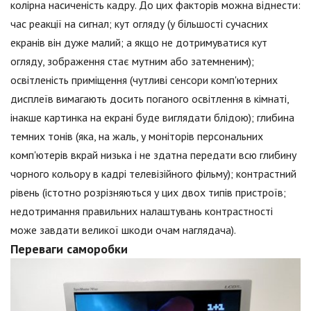
колірна насиченість кадру. До цих факторів можна віднести:
час реакції на сигнал; кут огляду (у більшості сучасних
екранів він дуже малий; а якщо не дотримуватися кут
огляду, зображення стає мутним або затемненим);
освітленість приміщення (чутливі сенсори комп'ютерних
дисплеїв вимагають досить поганого освітлення в кімнаті,
інакше картинка на екрані буде виглядати блідою); глибина
темних тонів (яка, на жаль, у моніторів персональних
комп'ютерів вкрай низька і не здатна передати всю глибину
чорного кольору в кадрі телевізійного фільму); контрастний
рівень (істотно розрізняються у цих двох типів пристроїв;
недотримання правильних налаштувань контрастності
може завдати великої шкоди очам наглядача).
Переваги саморобки