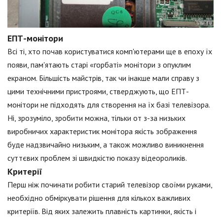
ЕПТ-монітори
Всі ті, хто почав користуватися комп'ютерами ще в епоху їх
появи, пам'ятають старі «горбаті» монітори з опуклим
екраном. Більшість майстрів, так чи інакше мали справу з
цими технічними пристроями, стверджують, що ЕПТ-
монітори не підходять для створення на їх базі телевізора.
Ні, зрозуміло, зробити можна, тільки от з-за низьких
виробничих характеристик монітора якість зображення
буде надзвичайно низьким, а також можливо виникнення
суттєвих проблем зі швидкістю показу відеороликів.
Критерії
Перш ніж починати робити старий телевізор своїми руками,
необхідно обміркувати рішення для кількох важливих
критеріїв. Від яких залежить плавність картинки, якість і