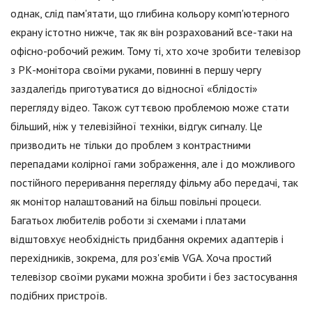
однак, слід пам'ятати, що глибина кольору комп'ютерного
екрану істотно нижче, так як він розрахований все-таки на
офісно-робочий режим. Тому ті, хто хоче зробити телевізор
з РК-монітора своїми руками, повинні в першу чергу
заздалегідь приготуватися до відносної «блідості»
перегляду відео. Також суттєвою проблемою може стати
більший, ніж у телевізійної техніки, відгук сигналу. Це
призводить не тільки до проблем з контрастними
перепадами колірної гами зображення, але і до можливого
постійного переривання перегляду фільму або передачі, так
як монітор налаштований на більш повільні процеси.
Багатьох любителів роботи зі схемами і платами
відштовхує необхідність придбання окремих адаптерів і
перехідників, зокрема, для роз'ємів VGA. Хоча простий
телевізор своїми руками можна зробити і без застосування
подібних пристроїв.