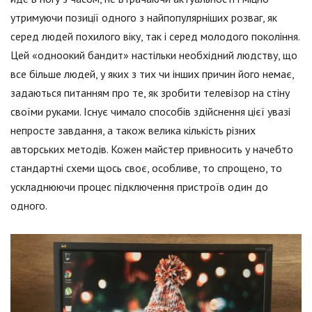
утримуючи позиції одного з найпопулярніших розваг, як
серед людей похилого віку, так і серед молодого покоління.
Цей «одноокий бандит» настільки необхідний людству, що
все більше людей, у яких з тих чи інших причин його немає,
задаються питанням про те, як зробити телевізор на стіну
своїми руками. Існує чимало способів здійснення цієї увазі
непросте завдання, а також велика кількість різних
авторських методів. Кожен майстер привносить у начебто
стандартні схеми щось своє, особливе, то спрощено, то
ускладнюючи процес підключення пристроїв один до
одного.