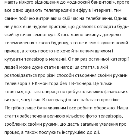
мають ніякого відношення до «одноокий бандитові», проте
все одно шукають телепередачі з ефіру в Інтернеті, тим
самим побічно витрачаючи свій час на телебачення. Однак
не у всіх є це чудове пристрій, що дозволяє оглядати будь-
який куточок земної кулі. Хтось давно викинув джерело
телемовлення з свого будинку, хто не в змозі купити новий
прилад, а хтось просто не хоче йти легким шляхом і
купувати телевізор в магазині. От як раз останньої категорії
людей може дуже стати в нагоді ця стаття, в якій
розповідається про різні способи створення своїми руками
телевізора з РК-монітора без ТВ-тюнера. Це тільки
здається, що такі операції потребують великих фінансових
витрат, часу і сил. В насправді ж все набагато простіше.
Потрібно лише бути уважним і все робити обережно. Наша
стаття забезпечена великою кількістю фото телевізорів,
зроблених своїми руками, що дасть загальне уявлення про
процес, а також послужить інструкцією до дії.