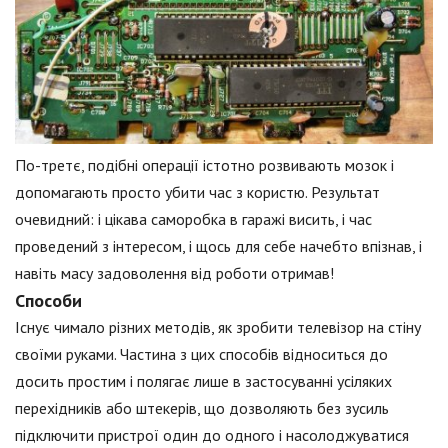
По-третє, подібні операції істотно розвивають мозок і
допомагають просто убити час з користю. Результат
очевидний: і цікава саморобка в гаражі висить, і час
проведений з інтересом, і щось для себе начебто впізнав, і
навіть масу задоволення від роботи отримав!
Способи
Існує чимало різних методів, як зробити телевізор на стіну
своїми руками. Частина з цих способів відноситься до
досить простим і полягає лише в застосуванні усіляких
перехідників або штекерів, що дозволяють без зусиль
підключити пристрої один до одного і насолоджуватися