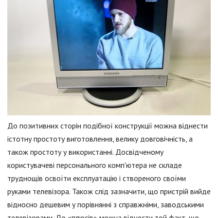
До позитивних сторін подібної конструкції можна віднести
істотну простоту виготовлення, велику довговічність, а
також простоту у використанні. Досвідченому
користувачеві персонального комп'ютера не складе
труднощів освоїти експлуатацію і створеного своїми
руками телевізора. Також слід зазначити, що пристрій вийде
відносно дешевим у порівнянні з справжніми, заводськими
телевізорами. До «плюсів» можна віднести той факт, що