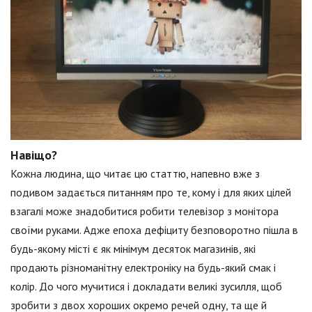
Навіщо?
Кожна людина, що читає цю статтю, напевно вже з
подивом задається питанням про те, кому і для яких цілей
взагалі може знадобитися робити телевізор з монітора
своїми руками. Адже епоха дефіциту безповоротно пішла в
будь-якому місті є як мінімум десяток магазинів, які
продають різноманітну електроніку на будь-який смак і
колір. До чого мучитися і докладати великі зусилля, щоб
зробити з двох хороших окремо речей одну, та ще й