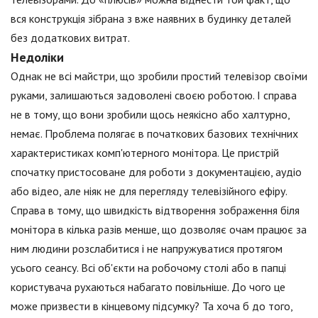
вся конструкція зібрана з вже наявних в будинку деталей
без додаткових витрат.
Недоліки
Однак не всі майстри, що зробили простий телевізор своїми
руками, залишаються задоволені своєю роботою. І справа
не в тому, що вони зробили щось неякісно або халтурно,
немає. Проблема полягає в початкових базових технічних
характеристиках комп'ютерного монітора. Це пристрій
спочатку пристосоване для роботи з документацією, аудіо
або відео, але ніяк не для перегляду телевізійного ефіру.
Справа в тому, що швидкість відтворення зображення біля
монітора в кілька разів менше, що дозволяє очам працює за
ним людини розслабитися і не напружуватися протягом
усього сеансу. Всі об'єкти на робочому столі або в папці
користувача рухаються набагато повільніше. До чого це
може призвести в кінцевому підсумку? Та хоча б до того,