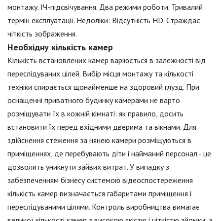
монтажу. ІЧ-підсвічування. Два режими роботи. Тривалий
термін експлуатації. Недоліки: Відсутність HD. Страждає
чіткість зображення.
Необхідну кількість камер
Кількість встановлених камер варіюється в залежності від
переслідуваних цілей. Вибір місця монтажу та кількості
техніки спирається щонайменше на здоровий глузд. При
оснащенні приватного будинку камерами не варто
розміщувати їх в кожній кімнаті: як правило, досить
встановити їх перед вхідними дверима та вікнами. Для
здійснення стеження за нянею камери розміщуються в
приміщеннях, де перебувають діти і найманий персонал - це
дозволить уникнути зайвих витрат. У випадку з
забезпеченням бізнесу системою відеоспостереження
кількість камер визначається габаритами приміщення і
переслідуваними цілями. Контроль виробництва вимагає
великої кількості камер з високою якістю і чіткістю зйомки, а