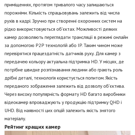
приміщеннях, протягом тривалого часу залишаються
порожніми. Кількість спрацьовувань залежить від числа
рухів в кадрі. Зручно при створенні охоронних систем на
рідко використовуються об'єктах. Можливості деяких
камер дозволяють переглядати трансляції в режимі онлайн
за допомогою P2P технологій або IP. Таким чином може
перевірятися працездатність датчиків руху. Для камер з
передачею кольору актуальна підтримка HD. У місцях, де
потрібне швидке розпізнавання людини або грають роль
дрібні деталі, технологія користується попитом. Якість
переданого зображення залежить від дозволу об'єктива.
Через високу популярність формату HD багато виробники
відеокамер впроваджують у продукцію підтримку QHD і
UHD. Від наявності цих опцій залежить якість знятого
матеріалу.
Рейтинг кращих камер