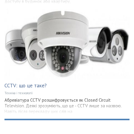
доступу в будинок або квартиру,
CCTV: що це таке?
Техніка і технології
Абревіатура CCTV розшифровується як Closed Circuit
Television. Деякі зрозуміють, що це - CCTV лише за назвою.
Навіть після перекладу цих слів на