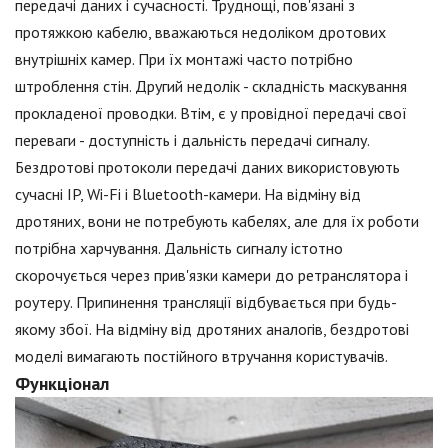
передачі даних і сучасності. Труднощі, пов'язані з
протяжкою кабелю, вважаються недоліком дротових
внутрішніх камер. При їх монтажі часто потрібно
штроблення стін. Другий недолік - складність маскування
прокладеної проводки. Втім, є у провідної передачі свої
переваги - доступність і дальність передачі сигналу.
Бездротові протоколи передачі даних використовують
сучасні IP, Wi-Fi і Bluetooth-камери. На відміну від
дротяних, вони не потребують кабелях, але для їх роботи
потрібна харчування. Дальність сигналу істотно
скорочується через прив'язки камери до ретранслятора і
роутеру. Припинення трансляції відбувається при будь-
якому збої. На відміну від дротяних аналогів, бездротові
моделі вимагають постійного втручання користувачів.
Функціонал