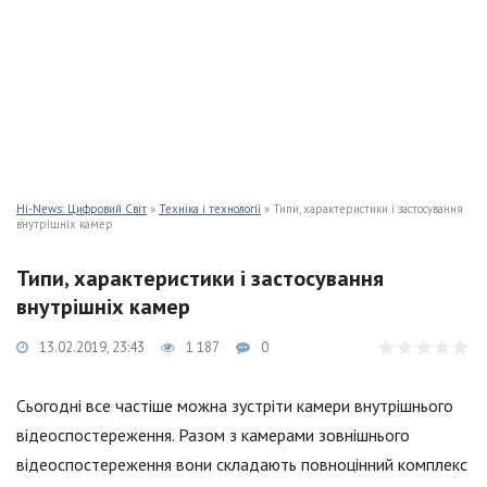
Hi-News: Цифровий Світ
»
Техніка і технології
» Типи, характеристики і застосування
внутрішніх камер
Типи, характеристики і застосування
внутрішніх камер
13.02.2019, 23:43
1 187
0
Сьогодні все частіше можна зустріти камери внутрішнього
відеоспостереження. Разом з камерами зовнішнього
відеоспостереження вони складають повноцінний комплекс