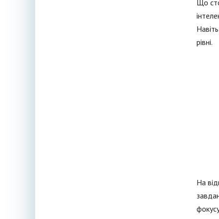
Що сто
інтеле
Навіть
рівні.
На від
завдан
фокусу