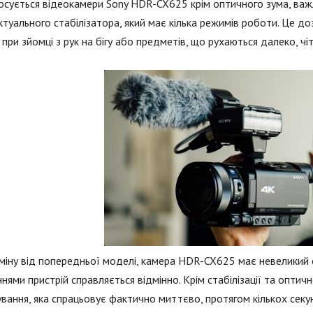
сується відеокамери Sony HDR-CX625 крім оптичного зума, важл
ктуального стабілізатора, який має кілька режимів роботи. Це д
 при зйомці з рук на бігу або предметів, що рухаються далеко, ч
міну від попередньої моделі, камера HDR-CX625 має невеликий с
нями пристрій справляється відмінно. Крім стабілізації та опти
вання, яка спрацьовує фактично миттєво, протягом кількох секу