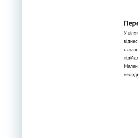
Пер
У ціло
віднес
оснаще
підійд
Малень
неорди