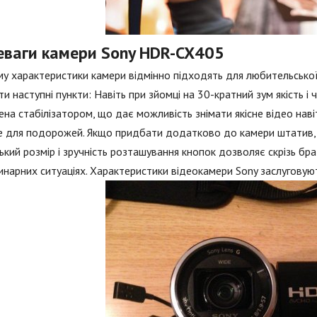
еваги камери Sony HDR-CX405
му характеристики камери відмінно підходять для любительсько
ти наступні пункти: Навіть при зйомці на 30-кратний зум якість і
на стабілізатором, що дає можливість знімати якісне відео навіт
е для подорожей. Якщо придбати додатково до камери штатив, 
кий розмір і зручність розташування кнопок дозволяє скрізь брат
нарних ситуаціях. Характеристики відеокамери Sony заслуговуют