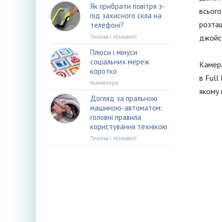
Як прибрати повітря з-
всього
під захисного скла на
розташ
телефоні?
джойст
Техніка і технології
Плюси і мінуси
соціальних мереж
Камера
коротко
в Full
Компютери
якому 
Догляд за пральною
машиною-автоматом:
головні правила
користування технікою
Техніка і технології