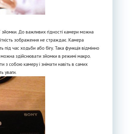
ї зйомки. До важливих гідності камери можна
 чіткість зображення не страждає. Камера
ь під час ходьби або бігу. Така функція відмінно
можна здійснювати зйомки в режимі макро.
и з собою камеру і знімати навіть в самих
ь уваги.