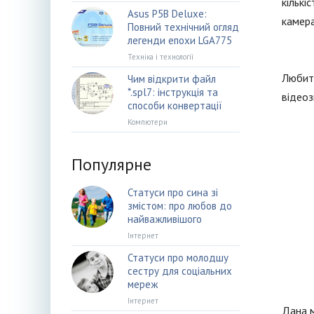
кількі
Asus P5B Deluxe:
камера
Повний технічний огляд
легенди епохи LGA775
Техніка і технології
Любите
Чим відкрити файл
*.spl7: інструкція та
відеоз
способи конвертації
Компютери
Популярне
Статуси про сина зі
змістом: про любов до
найважливішого
Інтернет
Статуси про молодшу
сестру для соціальних
мереж
Інтернет
Дана м