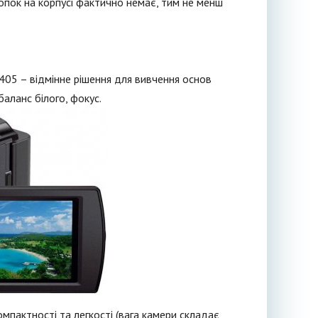
опок на корпусі фактично немає, тим не менш
405 – відмінне рішення для вивчення основ
баланс білого, фокус.
мпактності та легкості (вага камери складає