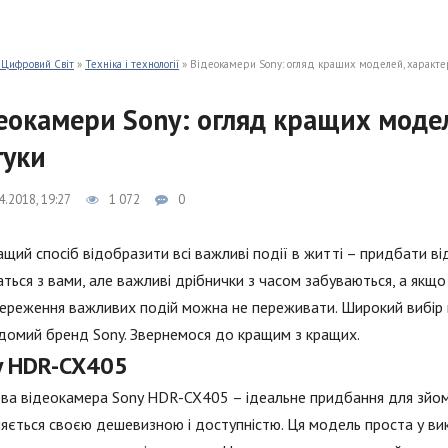
 Цифровий Світ
»
Техніка і технології
» Відеокамери Sony: огляд кращих моделей, характер
еокамери Sony: огляд кращих модел
гуки
4.2018, 19:27
1 072
0
щий спосіб відобразити всі важливі події в житті – придбати ві
ться з вами, але важливі дрібнички з часом забуваються, а якщо 
ереження важливих подій можна не переживати. Широкий вибір ві
ідомий бренд Sony. Звернемося до кращим з кращих.
y HDR-CX405
а відеокамера Sony HDR-CX405 – ідеальне придбання для зйом
няється своєю дешевизною і доступністю. Ця модель проста у вик