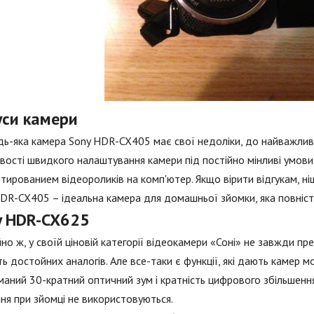
уси камери
удь-яка камера Sony HDR-CX405 має свої недоліки, до найважливі
ості швидкого налаштування камери під постійно мінливі умови.
тированием відеороликів на комп'ютер. Якщо вірити відгукам, ніш
DR-CX405 – ідеальна камера для домашньої зйомки, яка повніст
y HDR-CX625
но ж, у своїй ціновій категорії відеокамери «Соні» не завжди п
сть достойних аналогів. Але все-таки є функції, які дають камер 
аний 30-кратний оптичний зум і кратність цифрового збільшення,
ня при зйомці не використовуються.