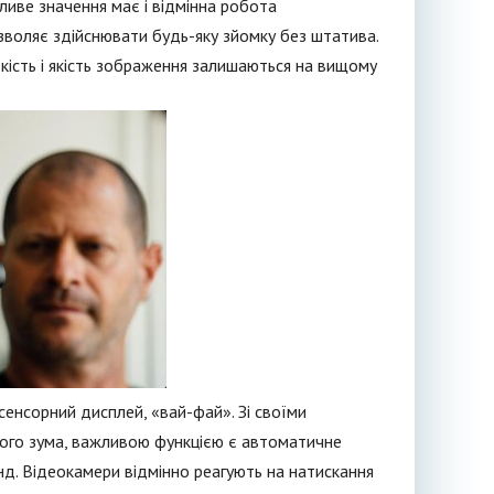
иве значення має і відмінна робота
озволяє здійснювати будь-яку зйомку без штатива.
іткість і якість зображення залишаються на вищому
енсорний дисплей, «вай-фай». Зі своїми
чного зума, важливою функцією є автоматичне
нд. Відеокамери відмінно реагують на натискання