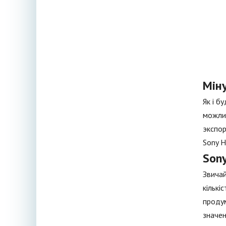
Мін
Як і б
можлив
экспор
Sony H
Son
Звичай
кількі
продум
значен