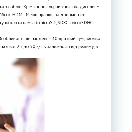
ти з собою. Крім кнопок управління, під дисплеєм
ід Micro-HDMI. Меню працює за допомогою
упні карти пам'яті: microSD, SDXC, microSDHC.
собливості цієї моделі – 30-кратний зум, зйомка
ться від 25 до 50 к/с в залежності від режиму, в