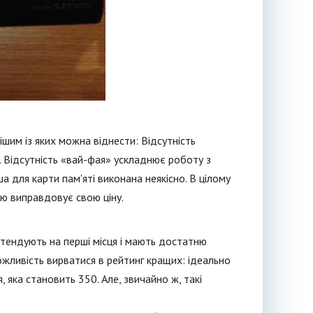
шим із яких можна віднести: Відсутність
 Відсутність «вай-фая» ускладнює роботу з
а для карти пам'яті виконана неякісно. В цілому
ю виправдовує свою ціну.
ретендують на перші місця і мають достатню
можливість вирватися в рейтинг кращих: ідеально
 яка становить 350. Але, звичайно ж, такі