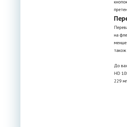
кнопок
претен
Пер
Перева
на фле
менше,
також 
До важ
HD 108
229 мп