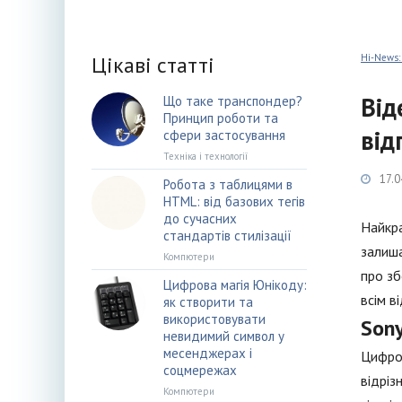
Цікаві статті
Hi-News:
Від
Що таке транспондер?
Принцип роботи та
від
сфери застосування
Техніка і технології
17.0
Робота з таблицями в
HTML: від базових тегів
до сучасних
Найкра
стандартів стилізації
залиша
Компютери
про зб
Цифрова магія Юнікоду:
всім в
як створити та
використовувати
Son
невидимий символ у
месенджерах і
Цифров
соцмережах
відріз
Компютери