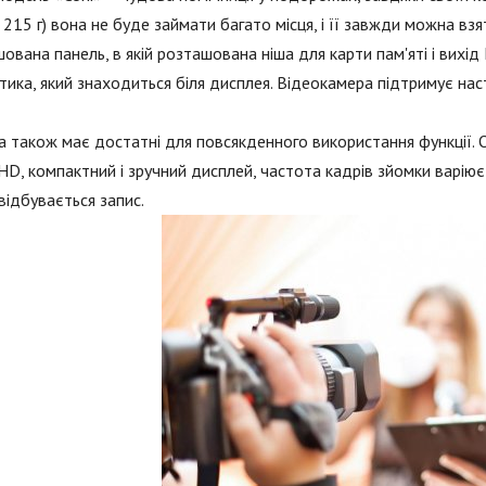
 215 г) вона не буде займати багато місця, і її завжди можна взя
ована панель, в якій розташована ніша для карти пам'яті і вих
ика, який знаходиться біля дисплея. Відеокамера підтримує наст
 також має достатні для повсякденного використання функції. О
 HD, компактний і зручний дисплей, частота кадрів зйомки варіює
відбувається запис.