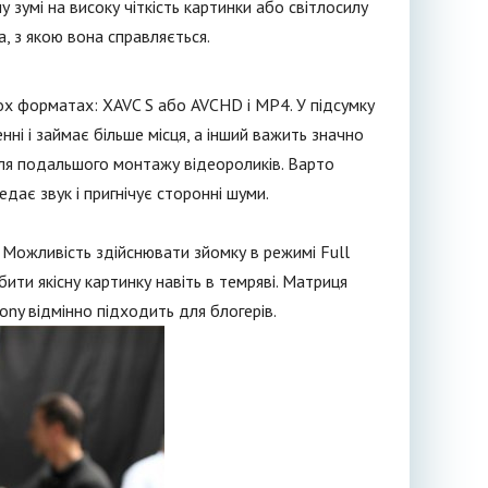
 зумі на високу чіткість картинки або світлосилу
, з якою вона справляється.
ох форматах: XAVC S або AVCHD і MP4. У підсумку
ні і займає більше місця, а інший важить значно
ля подальшого монтажу відеороликів. Варто
дає звук і пригнічує сторонні шуми.
 Можливість здійснювати зйомку в режимі Full
ти якісну картинку навіть в темряві. Матриця
ony відмінно підходить для блогерів.