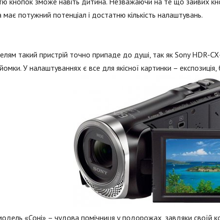
стю кнопок зможе навіть дитина. Незважаючи на те що зайвих кн
 має потужний потенціал і достатню кількість налаштувань.
лям такий пристрій точно припаде до душі, так як Sony HDR-CX
йомки. У налаштуваннях є все для якісної картинки – експозиція, 
одель «Соні» – чудова помічниця у подорожах, завдяки своїй ко