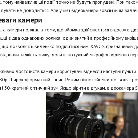
, тому найважливіші події точно не будуть пропущені. При такому
дувати не доводиться. Але у цієї відеокамери зовсім інша задача
еваги камери
га камери полягає в тому, що зйомка здійснюється відразу в дв
шці є два однакових ролика: один знятий в професійному вирішен
 що дозволяє швиденько поділитися ним. XAVC S призначений д
відзначити якість звуку, досить потужний мікрофон відмінно пере
ливих достоїнств камери користувачі віднесли наступні пункти:
0p. Широкоформатний запис. Режим нічної зйомки дозволяє роби
 і 30-кратний оптичний зум. Якщо вірити відгукам, відеокамера S