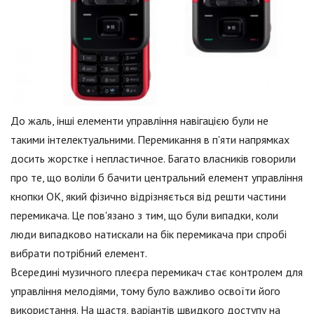
До жаль, інші елементи управління навігацією були не
такими інтелектуальними. Перемикання в п'яти напрямках
досить жорстке і непластичное. Багато власників говорили
про те, що воліли б бачити центральний елемент управління
кнопки OK, який фізично відрізняється від решти частини
перемикача. Це пов'язано з тим, що були випадки, коли
люди випадково натискали на бік перемикача при спробі
вибрати потрібний елемент.
Всередині музичного плеєра перемикач стає контролем для
управління мелодіями, тому було важливо освоїти його
використання. На щастя, варіантів швидкого доступу на