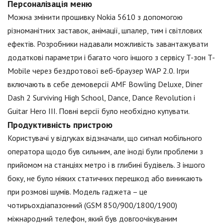
Персоналізація меню
Можна змінити прошивку Nokia 5610 з допомогою
різноманітних заставок, анімації, шпалер, тим і світлових
ефектів. Розробники надавали можливість завантажувати
додаткові параметри і багато чого іншого з сервісу T-зон T-
Mobile через бездротової веб-браузер WAP 2.0. Ігри
включають в себе демоверсії AMF Bowling Deluxe, Diner
Dash 2 Surviving High School, Dance, Dance Revolution і
Guitar Hero III. Повні версії було необхідно купувати.
Продуктивність пристрою
Користувачі у відгуках відзначали, що сигнал мобільного
оператора щодо був сильним, але іноді були проблеми з
прийомом на станціях метро і в глибині будівель. З іншого
боку, не було ніяких статичних перешкод або виникають
при розмові шумів. Модель гаджета – це
чотирьохдіапазонний (GSM 850/900/1800/1900)
міжнародний телефон, який був довгоочікуваним