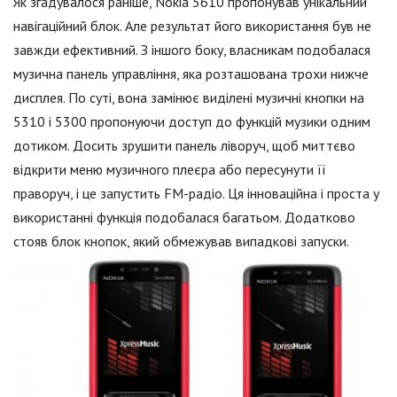
Як згадувалося раніше, Nokia 5610 пропонував унікальний
навігаційний блок. Але результат його використання був не
завжди ефективний. З іншого боку, власникам подобалася
музична панель управління, яка розташована трохи нижче
дисплея. По суті, вона замінює виділені музичні кнопки на
5310 і 5300 пропонуючи доступ до функцій музики одним
дотиком. Досить зрушити панель ліворуч, щоб миттєво
відкрити меню музичного плеєра або пересунути її
праворуч, і це запустить FM-радіо. Ця інноваційна і проста у
використанні функція подобалася багатьом. Додатково
стояв блок кнопок, який обмежував випадкові запуски.