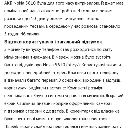
АКБ Nokia 5610 була для того часу витривалою. Гаджет мав
номінальний час автономної роботи 4 години в режимі
розмови і до 10 днів у режимі очікування. Згідно
проведеним тестам, в середньому час розмови становило
5 годин 46 хвилин.
Відгуки користувачів і загальний підсумок
З моменту випуску телефон став розходитися по світу
мільйонними тиражами. В мережі можна було зустріти
багато відгуків про Nokia 5610 (otzyv). Користувачі живили
до моделі непідробний інтерес. Власники цього телефону
відзначали багато переваг. З основних, виходячи з відгуків,
користувачі виділили наступне: Компактні розміри і
невелика вага. Зручна система управління музикою. Яскравий
екран. Стильний дизайн і колірне оформлення. Камера і
підтримка сторонніх додатків. В коментарях від власників
були і негативні моменти при використанні пристрою:
Шлейф екрану слайдера перетирался і вимагав заміни раз у