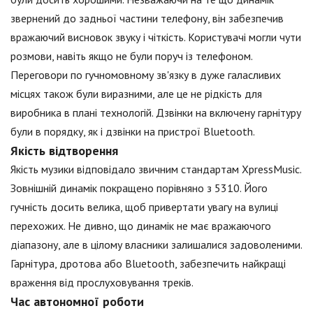
звернений до задньої частини телефону, він забезпечив
вражаючий висновок звуку і чіткість. Користувачі могли чути
розмови, навіть якщо не були поруч із телефоном.
Переговори по гучномовному зв'язку в дуже галасливих
місцях також були виразними, але це не рідкість для
виробника в плані технологій. Дзвінки на включену гарнітуру
були в порядку, як і дзвінки на пристрої Bluetooth.
Якість відтворення
Якість музики відповідало звичним стандартам XpressMusic.
Зовнішній динамік покращено порівняно з 5310. Його
гучність досить велика, щоб привертати увагу на вулиці
перехожих. Не дивно, що динамік не має вражаючого
діапазону, але в цілому власники залишалися задоволеними.
Гарнітура, дротова або Bluetooth, забезпечить найкращі
враження від прослуховування треків.
Час автономної роботи