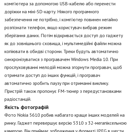
комп'ютера за допомогою USB-кабелю або перенести
доріжки на міні-SD-карту. Ніякого програмного
забезпечення не потрібно, і комп'ютер повинен негайно
розпізнати телефон, якщо користувач вибрав режим
зберігання даних. Потім відкривається доступ до гаджету
як до зовнішнього сховища, і мультимедійні файли можна
копіювати в обидві сторони. Треки будуть автоматично
синхронізуватися з програвачем Windows Media 10. При
прослуховуванні мелодій можна згорнути програвач, щоб
отримати доступ до інших функцій, і програвач
автоматично зробить паузу при отриманні виклику.
Пристрій також пропонує FM-тюнер з передустановками
радіостанцій.
Якість фотографій
Фото Nokia 5610 робив набагато краще інших моделей на
ринку. Гаджет перевершує версію 5310 з 32-мегапіксельною
камерою. Він приймає зображення у форматі JPEG в шести