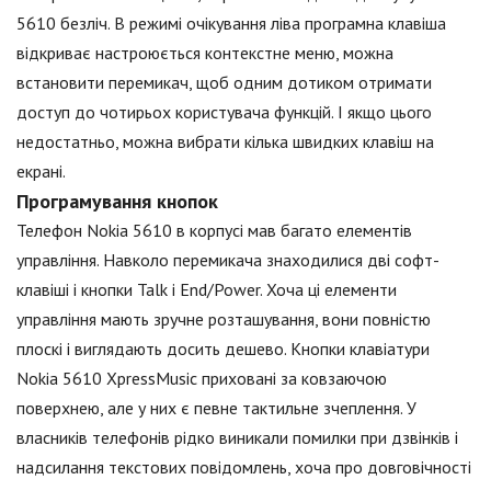
5610 безліч. В режимі очікування ліва програмна клавіша
відкриває настроюється контекстне меню, можна
встановити перемикач, щоб одним дотиком отримати
доступ до чотирьох користувача функцій. І якщо цього
недостатньо, можна вибрати кілька швидких клавіш на
екрані.
Програмування кнопок
Телефон Nokia 5610 в корпусі мав багато елементів
управління. Навколо перемикача знаходилися дві софт-
клавіші і кнопки Talk і End/Power. Хоча ці елементи
управління мають зручне розташування, вони повністю
плоскі і виглядають досить дешево. Кнопки клавіатури
Nokia 5610 XpressMusic приховані за ковзаючою
поверхнею, але у них є певне тактильне зчеплення. У
власників телефонів рідко виникали помилки при дзвінків і
надсилання текстових повідомлень, хоча про довговічності