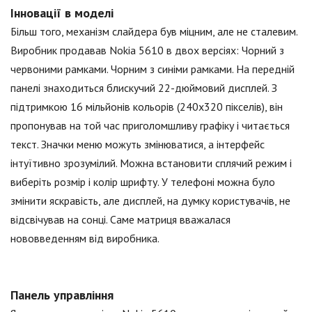
Інновації в моделі
Більш того, механізм слайдера був міцним, але не сталевим.
Виробник продавав Nokia 5610 в двох версіях: Чорний з
червоними рамками. Чорним з синіми рамками. На передній
панелі знаходиться блискучий 22-дюймовий дисплей. З
підтримкою 16 мільйонів кольорів (240x320 пікселів), він
пропонував на той час приголомшливу графіку і читається
текст. Значки меню можуть змінюватися, а інтерфейс
інтуїтивно зрозумілий. Можна встановити сплячий режим і
виберіть розмір і колір шрифту. У телефоні можна було
змінити яскравість, але дисплей, на думку користувачів, не
відсвічував на сонці. Саме матриця вважалася
нововведенням від виробника.
Панель управління