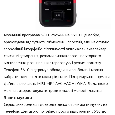
Музичний програвач 5610 схожий на 5310 і це добре,
враховуючи відсутність обмежень і простий, але інтуїтивно
зрозумілий інтерфейс. Можливості включають еквалайзер,
списки відтворення, режими випадкового і повторного
відтворення, розширення стереозвуку і режим польоту.
Телефон 5610 підтримує обкладинки альбомів, і можна
вибрати один з п'яти кольорів скінів. Підтримувані формати
файлів включають MP3 MP4 AAC, AAC + і WMA. Додатково
можна використовувати треки в якості мелодії дзвінка.
Запис музики
Сервіс синхронізації дозволяє легко отримувати музику на
телефон. Для цього потрібно просто підключити 5610 до