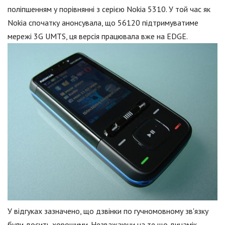
поліпшенням у порівнянні з серією Nokia 5310. У той час як
Nokia спочатку анонсувала, що 56120 підтримуватиме
мережі 3G UMTS, ця версія працювала вже на EDGE.
У відгуках зазначено, що дзвінки по гучномовному зв'язку
були досить хорошими. Незважаючи на те що динамік