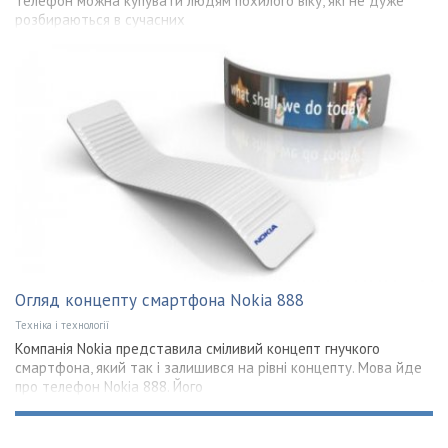
телефон можна купувати людям похилого віку, які не дуже
розбираються в сучасних
Огляд концепту смартфона Nokia 888
Техніка і технології
Компанія Nokia представила сміливий концепт гнучкого
смартфона, який так і залишився на рівні концепту. Мова йде
про телефон Nokia 888. Його