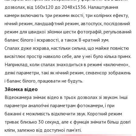
дозволах, від 160x120 до 2048x1536. Налаштування
камери включають три режими якості, три колірних ефекту,
нічний режим, ландшафтний режим, автоспуск, послідовний
режим для швидкої зйомки шести фотографій, регульований
баланс білого і яскравості, а також 8-кратний зум.
Спалах дуже яскрава, настільки сильна, що майже повністю
висвітлює простір навколо себе, але у неї було кілька примх.
Наприклад, коли спалах знаходиться в режимі «включено»,
деякі параметри, такі як нічний режим, секвенсор зображень
і баланс білого, працювати не будуть.
Зйомка відео
Відеокамера знімає відео в трьох дозволах зі звуком. Інші
параметри аналогічні параметрам фотокамери, і при
бажанні є можливість відключити звук. Короткий режим
триває близько 30 секунд, але є функція знімати більш довгі
кліпи, залежно від доступної пам'яті.