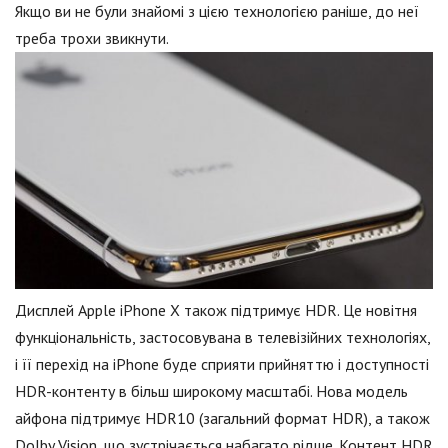
Якщо ви не були знайомі з цією технологією раніше, до неї
треба трохи звикнути.
Дисплей Apple iPhone X також підтримує HDR. Це новітня
функціональність, застосовувана в телевізійних технологіях,
і її перехід на iPhone буде сприяти прийняттю і доступності
HDR-контенту в більш широкому масштабі. Нова модель
айфона підтримує HDR10 (загальний формат HDR), а також
Dolby Vision, що зустрічається набагато рідше. Контент HDR