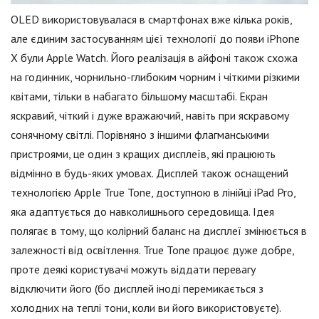
OLED використовувалася в смартфонах вже кілька років,
але єдиним застосуванням цієї технології до появи iPhone
X були Apple Watch. Його реалізація в айфоні також схожа
на годинник, чорнильно-глибоким чорним і чіткими різкими
квітами, тільки в набагато більшому масштабі. Екран
яскравий, чіткий і дуже вражаючий, навіть при яскравому
сонячному світлі. Порівняно з іншими флагманськими
пристроями, це один з кращих дисплеїв, які працюють
відмінно в будь-яких умовах. Дисплей також оснащений
технологією Apple True Tone, доступною в лінійці iPad Pro,
яка адаптується до навколишнього середовища. Ідея
полягає в тому, що колірний баланс на дисплеї змінюється в
залежності від освітлення. True Tone працює дуже добре,
проте деякі користувачі можуть віддати перевагу
відключити його (бо дисплей іноді перемикається з
холодних на теплі тони, коли ви його використовуєте).