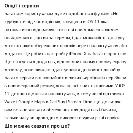
Опції і сервіси
Багатьом користувачам дуже подобається функція «Не
турбувати під час водіння», запущена в iOS 11 яка
автоматично відправляє текстові повідомлення людям,
повідомляють, що ви за кермом, і дає можливість доступу
до всіх наших збережених паролів через налаштування або
додаток. Це робить настройку iPhone X набагато простіше.
Що стосується додатків, відповідних цьому новому екрану
дозволу, вони швидко адаптувалися до нового дизайну.
Багато сервіси від звичайних великих виробників перейшли
в повноекранний режим, хоча не всі з них є нішевими. У iOS
12 додано ще кілька налаштувань, в тому числі підтримка
Waze і Google Maps в CarPlay і Screen Time, що дозволяє
вам встановлювати обмеження для додатків і бачити,
скільки часу ви проводите, використовуючи різні сервіси.
Що можна сказати про це?