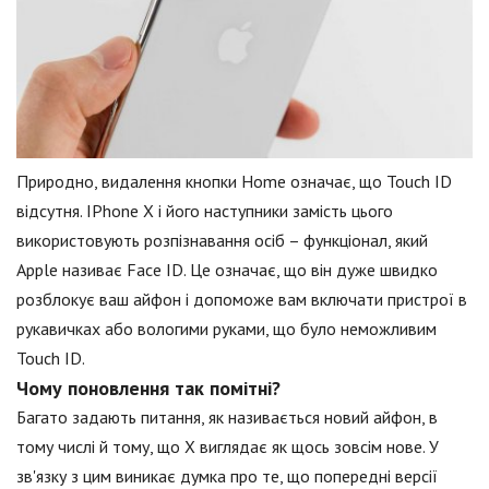
Природно, видалення кнопки Home означає, що Touch ID
відсутня. IPhone X і його наступники замість цього
використовують розпізнавання осіб – функціонал, який
Apple називає Face ID. Це означає, що він дуже швидко
розблокує ваш айфон і допоможе вам включати пристрої в
рукавичках або вологими руками, що було неможливим
Touch ID.
Чому поновлення так помітні?
Багато задають питання, як називається новий айфон, в
тому числі й тому, що X виглядає як щось зовсім нове. У
зв'язку з цим виникає думка про те, що попередні версії