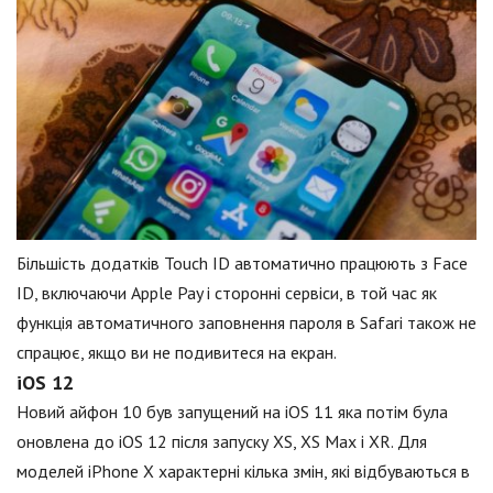
Більшість додатків Touch ID автоматично працюють з Face
ID, включаючи Apple Pay і сторонні сервіси, в той час як
функція автоматичного заповнення пароля в Safari також не
спрацює, якщо ви не подивитеся на екран.
iOS 12
Новий айфон 10 був запущений на iOS 11 яка потім була
оновлена до iOS 12 після запуску XS, XS Max і XR. Для
моделей iPhone X характерні кілька змін, які відбуваються в