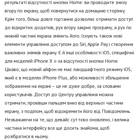
результаті відсутності кнопки Home: ви проводите знизу
вгору по екрану, щоб повернутися на домашню сторінку.
Крім того, більш довге гортання дозволяє отримати доступ
до відкритих додатків, рух вгору закриє програму, а рух по
нижній частині екрана змінить його. Існують також нові
елементи управління доступом до Siri, Apple Pay і створення
важливих знімків екрану. Є й інші особливості iOS, специфічні
для моделей iPhone X з-за відсутності кнопки Home.
Цікаво, що новий айфон не має ландшафтного режиму iOS,
який є в моделях iPhone Plus, або можливості збільшення
зображення на екрані – це не дуже добре, за словами
користувачів. Доступ до Центру управління можна
отримати, провівши пальцем вниз від верхньої частини
екрану, з поділом, щоб відокремити його від Повідомлень.
Незважаючи на те, що девайс суттєво оновлено, і велика
частина інтерфейсу все ще досить знайома, щоб
розібратися в ньому.