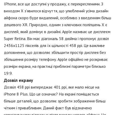
IPhone, все ще доступні у продажу, є перекресленими. З
виходом X з'явилося відчуття, що улюблений усіма дизайн
айфона скоро буде видалений, особливо з введенням більш
дешевого XR. Природно, одним з ключових поліпшень X є
дисплей, який домінує в дизайні. Apple називає це дисплеєм
Super Retina. Він має діагональ 58 дюйма і пропонує дозвіл
2436x1125 пікселів для їх щільності 458 ppi. Це важливе
доповнення, що дозволяє збільшити простір дисплея без
збільшення розміру телефону. Apple офіційно не розкриває
розміри екрана, на практиці приблизні параметри близько
19:9.
Дозвіл екрану
Дозвіл 458 ppi випереджає 401 ppi, яке мало місце на
iPhone 8 Plus. Що це означає? На екрані поміщається
більше деталей, що дозволяє зробити зображення більш
чітким і привабливим. Даний факт був відзначено
користувачами відразу ж після виходу нового айфона. Це