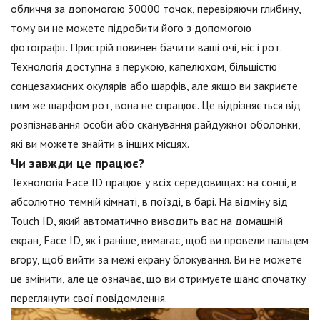
обличчя за допомогою 30000 точок, перевіряючи глибину,
тому ви не можете підробити його з допомогою
фотографії. Пристрій повинен бачити ваші очі, ніс і рот.
Технологія доступна з перукою, капелюхом, більшістю
сонцезахисних окулярів або шарфів, але якщо ви закриєте
цим же шарфом рот, вона не спрацює. Це відрізняється від
розпізнавання особи або сканування райдужної оболонки,
які ви можете знайти в інших місцях.
Чи завжди це працює?
Технологія Face ID працює у всіх середовищах: на сонці, в
абсолютно темній кімнаті, в поїзді, в барі. На відміну від
Touch ID, який автоматично виводить вас на домашній
екран, Face ID, як і раніше, вимагає, щоб ви провели пальцем
вгору, щоб вийти за межі екрану блокування. Ви не можете
це змінити, але це означає, що ви отримуєте шанс спочатку
переглянути свої повідомлення.