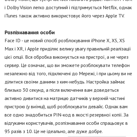
і Dolby Vision легко доступний і підтримується Netflix, однак
iTunes також активно використовує його через Apple TV.
Розпізнавання особи
Face ID - це новий спосіб розблокування iPhone X, XS, XS
Max і XR, і Apple приділяє велику увагу правильній реалізації
цієї опції. Вся обробка виконується на пристрої, а не через
сервер. Це означає, що ви зможете розблокувати телефон
незалежно від того, підключені до Мережі, і при цьому ви не
ділитися своїми даними з ким-небудь. Настройка займає
близько 30 секунд, а після включення вам доведеться
активно дивитися на матрицю датчиків у верхній частині
пристрою (у виїмці), щоб розблокувати девайс. Однак вам
все одно знадобиться PIN-код в якості резервної копії. За
відгуками користувачів, розпізнавання особи спрацьовує в
95 разів з 10. Це не ідеально, але дуже добре.