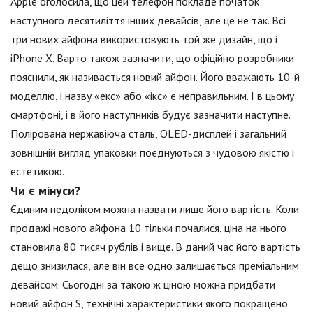
Apple оголосила, що цей телефон покладе початок
наступного десятиліття інших девайсів, але це не так. Всі
три нових айфона використовують той же дизайн, що і
iPhone X. Варто також зазначити, що офіційно розробники
пояснили, як називається новий айфон. Його вважають 10-й
моделлю, і назву «екс» або «ікс» є неправильним. І в цьому
смартфоні, і в його наступників будує зазначити наступне.
Полірована нержавіюча сталь, OLED-дисплей і загальний
зовнішній вигляд упаковки поєднуються з чудовою якістю і
естетикою.
Чи є мінуси?
Єдиним недоліком можна назвати лише його вартість. Коли
продажі нового айфона 10 тільки почалися, ціна на нього
становила 80 тисяч рублів і вище. В даний час його вартість
дещо знизилася, але він все одно залишається преміальним
девайсом. Сьогодні за такою ж ціною можна придбати
новий айфон S, технічні характеристики якого покращено