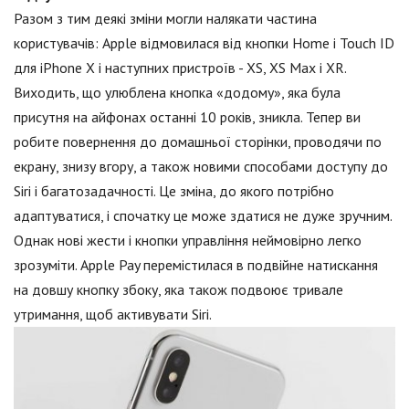
Разом з тим деякі зміни могли налякати частина
користувачів: Apple відмовилася від кнопки Home і Touch ID
для iPhone X і наступних пристроїв - XS, XS Max і XR.
Виходить, що улюблена кнопка «додому», яка була
присутня на айфонах останні 10 років, зникла. Тепер ви
робите повернення до домашньої сторінки, проводячи по
екрану, знизу вгору, а також новими способами доступу до
Siri і багатозадачності. Це зміна, до якого потрібно
адаптуватися, і спочатку це може здатися не дуже зручним.
Однак нові жести і кнопки управління неймовірно легко
зрозуміти. Apple Pay перемістилася в подвійне натискання
на довшу кнопку збоку, яка також подвоює тривале
утримання, щоб активувати Siri.