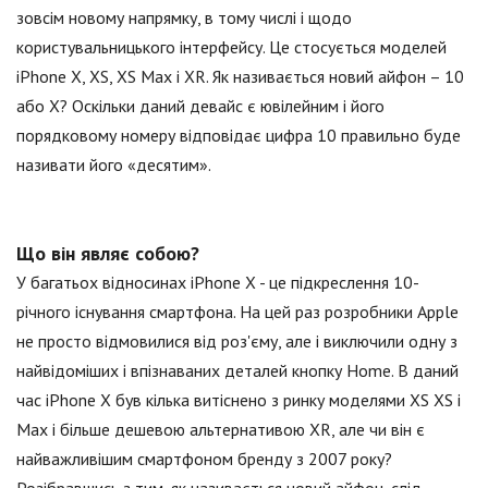
зовсім новому напрямку, в тому числі і щодо
користувальницького інтерфейсу. Це стосується моделей
iPhone X, XS, XS Max і XR. Як називається новий айфон – 10
або X? Оскільки даний девайс є ювілейним і його
порядковому номеру відповідає цифра 10 правильно буде
називати його «десятим».
Що він являє собою?
У багатьох відносинах iPhone X - це підкреслення 10-
річного існування смартфона. На цей раз розробники Apple
не просто відмовилися від роз'єму, але і виключили одну з
найвідоміших і впізнаваних деталей кнопку Home. В даний
час iPhone X був кілька витіснено з ринку моделями XS XS і
Max і більше дешевою альтернативою XR, але чи він є
найважливішим смартфоном бренду з 2007 року?
Розібравшись з тим, як називається новий айфон, слід