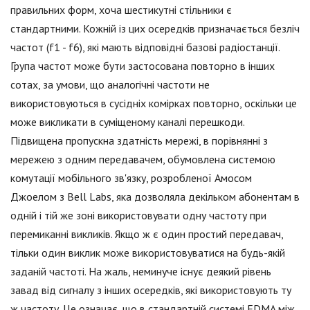
правильних форм, хоча шестикутні стільники є
стандартними. Кожній із цих осередків призначається безліч
частот (f1 - f6), які мають відповідні базові радіостанції.
Група частот може бути застосована повторно в інших
сотах, за умови, що аналогічні частоти не
використовуються в сусідніх комірках повторно, оскільки це
може викликати в суміщеному каналі перешкоди.
Підвищена пропускна здатність мережі, в порівнянні з
мережею з одним передавачем, обумовлена системою
комутації мобільного зв'язку, розробленої Амосом
Джоелом з Bell Labs, яка дозволяла декільком абонентам в
одній і тій же зоні використовувати одну частоту при
перемиканні викликів. Якщо ж є один простий передавач,
тільки один виклик може використовуватися на будь-якій
заданій частоті. На жаль, неминуче існує деякий рівень
завад від сигналу з інших осередків, які використовують ту
ж частоту. Це означає, що в стандартній системі FDMA між