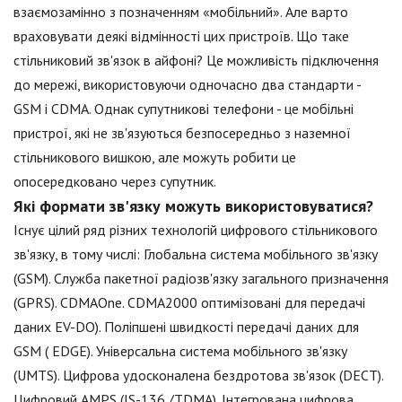
взаємозамінно з позначенням «мобільний». Але варто
враховувати деякі відмінності цих пристроїв. Що таке
стільниковий зв'язок в айфоні? Це можливість підключення
до мережі, використовуючи одночасно два стандарти -
GSM і CDMA. Однак супутникові телефони - це мобільні
пристрої, які не зв'язуються безпосередньо з наземної
стільникового вишкою, але можуть робити це
опосередковано через супутник.
Які формати зв'язку можуть використовуватися?
Існує цілий ряд різних технологій цифрового стільникового
зв'язку, в тому числі: Глобальна система мобільного зв'язку
(GSM). Служба пакетної радіозв'язку загального призначення
(GPRS). CDMAOne. CDMA2000 оптимізовані для передачі
даних EV-DO). Поліпшені швидкості передачі даних для
GSM ( EDGE). Універсальна система мобільного зв'язку
(UMTS). Цифрова удосконалена бездротова зв'язок (DECT).
Цифровий AMPS (IS-136 /TDMA). Інтегрована цифрова