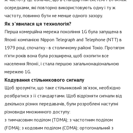
осередками, які повторно використовують одну і ту ж
частоту, повинно бути не менше одного зазору.
Як з'явилася ця технологія?
Перша комерційна мережа покоління 1G була запущена в
Японії компанією Nippon Telegraph and Telephone (NTT) в
1979 році, спочатку - в столичному районі Токіо. Протягом
п'яти років вона була розширена, щоб охопити все
населення Японії, і стала першою загальнонаціональною
мережею 1G.
Кодування стільникового сигналу
Щоб зрозуміти, що таке стільниковий зв'язок, необхідно
розібратися з її стандартами. Щоб відрізняти сигнали від
декількох різних передавачів, були розроблені наступні
різновиди множинного доступу:
з тимчасовим поділом (TDMA); з частотним поділом
(FDMA); з кодовим поділом (CDMA); ортогональний з