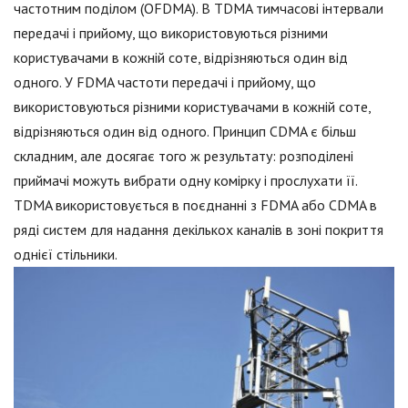
частотним поділом (OFDMA). В TDMA тимчасові інтервали
передачі і прийому, що використовуються різними
користувачами в кожній соте, відрізняються один від
одного. У FDMA частоти передачі і прийому, що
використовуються різними користувачами в кожній соте,
відрізняються один від одного. Принцип CDMA є більш
складним, але досягає того ж результату: розподілені
приймачі можуть вибрати одну комірку і прослухати її.
TDMA використовується в поєднанні з FDMA або CDMA в
ряді систем для надання декількох каналів в зоні покриття
однієї стільники.