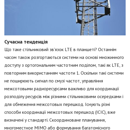
Сучасна тенденція
Що таке стільниковий зв'язок LTE в планшеті? Останнім
часом також розгортаються системи на основі множинного
доступу з ортогональним частотним поділом, такі як LTE, з
повторним використанням частоти 1. Оскільки такі системи
не поширюють сигнал по смузі частот, управління
межсотовыми радиоресурсами важливо для координації
розподілу ресурсів між різними стільниковими осередками і
для обмеження межсотовых перешкод. Існують різні
способи координації межсотовых перешкод (ICIC), вже
визначені у стандарті. Скоординоване планування,
многоместное MIMO або формування багатомісного