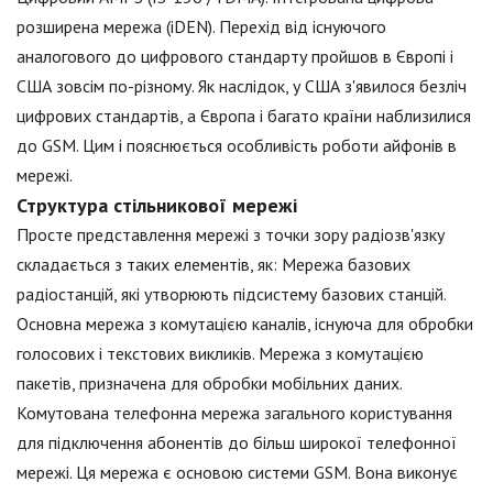
розширена мережа (iDEN). Перехід від існуючого
аналогового до цифрового стандарту пройшов в Європі і
США зовсім по-різному. Як наслідок, у США з'явилося безліч
цифрових стандартів, а Європа і багато країни наблизилися
до GSM. Цим і пояснюється особливість роботи айфонів в
мережі.
Структура стільникової мережі
Просте представлення мережі з точки зору радіозв'язку
складається з таких елементів, як: Мережа базових
радіостанцій, які утворюють підсистему базових станцій.
Основна мережа з комутацією каналів, існуюча для обробки
голосових і текстових викликів. Мережа з комутацією
пакетів, призначена для обробки мобільних даних.
Комутована телефонна мережа загального користування
для підключення абонентів до більш широкої телефонної
мережі. Ця мережа є основою системи GSM. Вона виконує