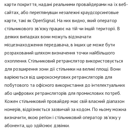
карти покриття, надані реальними провайдерами на їх веб-
сайтах, або переглянувши незалежні краудсорсинговые
карти, такі як OpenSignal. На них видно, який оператор
стільникового зв'язку працює на тій чи іншій території. В
деяких випадках вони можуть відзначати
місцезнаходження передавача, в інших це може бути
розрахований шляхом визначення точки найбільшого
охоплення. Стільниковий ретранслятор використовується
для розширення зони дії стільники на великі площі. Вони
варіюються від широкосмугових ретрансляторів для
побутового та офісного використання до інтелектуальних
або цифрових ретрансляторів для промислових потреб.
Кожен стільниковий провайдер має свій власний діапазон
номерів, відрізняється зазвичай за кодом. По ньому можна
визначити, якою регіон і стільниковий оператор зв'язку у
абонента, що здійснює дзвінки.