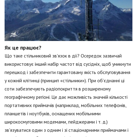
Як це працює?
Що таке стільниковий зв'язок в дії? Осередок зазвичай
використовує інший набір частот від сусідніх, щоб уникнути
перешкод і забезпечити гарантовану якість обслуговування
у кожній клітинці (принцип «стільники»). При об'єднанні ці
соти забезпечують радіопокриття в розширеному
географічному регіоні. Це дає можливість значній кількості
портативних приймачів (наприклад, мобільних телефонів,
планшетів і ноутбуків, оснащених мобільними
широкосмуговими модемами, пейджерами і т. д.)
зв'язуватися один з одним і зі стаціонарними приймачами і