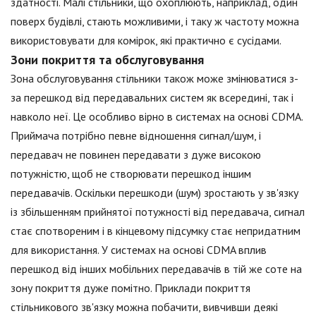
здатності. Малі стільники, що охоплюють, наприклад, один
поверх будівлі, стають можливими, і таку ж частоту можна
використовувати для комірок, які практично є сусідами.
Зони покриття та обслуговування
Зона обслуговування стільники також може змінюватися з-
за перешкод від передавальних систем як всередині, так і
навколо неї. Це особливо вірно в системах на основі CDMA.
Приймача потрібно певне відношення сигнал/шум, і
передавач не повинен передавати з дуже високою
потужністю, щоб не створювати перешкод іншим
передавачів. Оскільки перешкоди (шум) зростають у зв'язку
із збільшенням прийнятої потужності від передавача, сигнал
стає спотвореним і в кінцевому підсумку стає непридатним
для використання. У системах на основі CDMA вплив
перешкод від інших мобільних передавачів в тій же соте на
зону покриття дуже помітно. Приклади покриття
стільникового зв'язку можна побачити, вивчивши деякі