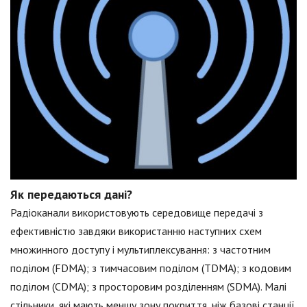
Як передаються дані?
Радіоканали використовують середовище передачі з
ефективністю завдяки використанню наступних схем
множинного доступу і мультиплексування: з частотним
поділом (FDMA); з тимчасовим поділом (TDMA); з кодовим
поділом (CDMA); з просторовим розділенням (SDMA). Малі
стільники, які мають меншу зону покриття, ніж базові станції,