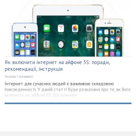
Як включити інтернет на айфоне 5S: поради,
рекомендації, інструкція
Техніка і технології
Інтернет для сучасних людей є важливою складовою
повсякденності. У даній статті буде розказано про те, як його
включити на айфоні 5S. Що повинен