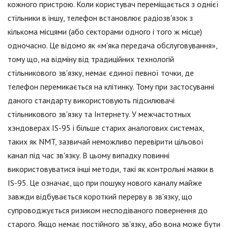
кожного пристрою. Коли користувач переміщається з однієї
стільники в іншу, телефон встановлює радіозв'язок з
кількома місцями (або секторами одного і того ж місце)
одночасно. Це відомо як «м'яка передача обслуговування»,
тому що, на відміну від традиційних технологій
стільникового зв'язку, немає єдиної певної точки, де
телефон перемикається на клітинку. Тому при застосуванні
даного стандарту використовують підсилювачі
стільникового зв'язку та Інтернету. У межчастотных
хэндоверах IS-95 і більше старих аналогових системах,
таких як NMT, зазвичай неможливо перевірити цільової
канал під час зв'язку. В цьому випадку повинні
використовуватися інші методи, такі як контрольні маяки в
IS-95. Це означає, що при пошуку нового каналу майже
завжди відбувається короткий перерву в зв'язку, що
супроводжується ризиком несподіваного повернення до
старого. Якщо немає постійного зв'язку, або вона може бути