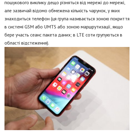
пошукового виклику дещо різняться від мережі до мережі,
але зазвичай відомо обмежена кількість чарунок, у яких
знаходиться телефон (ця група називається зоною покриття
в системі GSM або UMTS або зоною маршрутизації, якщо
бере участь сеанс пакета даних; в LTE соти групуються в
області відстеження).