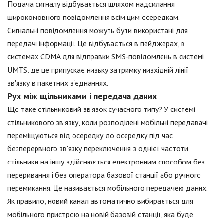
Подача сигналу відбувається шляхом надсилання
широкомовного повідомлення всім цим осередкам.
Сигнальні повідомлення можуть бути використані для
передачі інформації. Це відбувається в пейджерах, в
системах CDMA для відправки SMS-повідомлень в системі
UMTS, де це припускає низьку затримку низхідній лінії
зв'язку в пакетних з'єднаннях.
Рух між щільниками і передача даних
Що таке стільниковий зв'язок сучасного типу? У системі
стільникового зв'язку, коли розподілені мобільні передавачі
переміщуються від осередку до осередку під час
безперервного зв'язку переключення з однієї частоти
стільники на іншу здійснюється електронним способом без
переривання і без оператора базової станції або ручного
перемикання. Це називається мобільного передачею даних.
Як правило, новий канал автоматично вибирається для
мобільного пристрою на новій базовій станції, яка буде