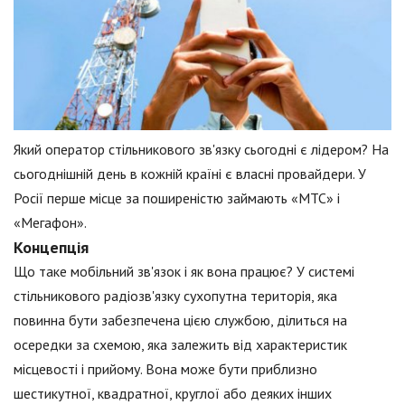
Який оператор стільникового зв'язку сьогодні є лідером? На
сьогоднішній день в кожній країні є власні провайдери. У
Росії перше місце за поширеністю займають «МТС» і
«Мегафон».
Концепція
Що таке мобільний зв'язок і як вона працює? У системі
стільникового радіозв'язку сухопутна територія, яка
повинна бути забезпечена цією службою, ділиться на
осередки за схемою, яка залежить від характеристик
місцевості і прийому. Вона може бути приблизно
шестикутної, квадратної, круглої або деяких інших