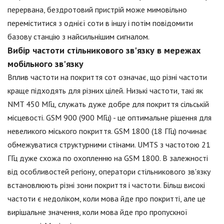
перервана, бездротовий пристрій може мимовільно
переміститися з однієї соти в іншу і потім повідомити
базову станцію з найсильнішим сигналом.
Вибір частоти стільникового зв'язку в мережах
мобільного зв'язку
Вплив частоти на покриття сот означає, що різні частоти
краще підходять для різних цілей. Низькі частоти, такі як
NMT 450 МГц, служать дуже добре для покриття сільській
місцевості. GSM 900 (900 МГц) - це оптимальне рішення для
невеликого міського покриття. GSM 1800 (18 ГГц) починає
обмежуватися структурними стінами. UMTS з частотою 21
ГГц дуже схожа по охопленню на GSM 1800. В залежності
від особливостей регіону, оператори стільникового зв'язку
встановлюють різні зони покриття і частоти. Більш високі
частоти є недоліком, коли мова йде про покритті, але це
вирішальне значення, коли мова йде про пропускної