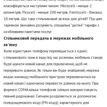
класифікуються наступним чином: Microcell - менше 2
кілометрів. Picocell - менше 200 метрів. Femtocell - близько
10 метрів. Що таке стільниковий зв'язок для дітей? Під цим
терміном звичайно розуміють спеціальні "дитячі" тарифи з
особливими пакетами послуг.
Стільниковий передача в мережах мобільного
зв'язку
Коли користувач телефону переміщається з однієї
стільникового зони в іншу під час розмови, мобільна станція
буде шукати новий канал для підключення, щоб не
переривати дзвінок. Як тільки він буде знайдений, мережа
видає команду мобільного пристрою переключитися на
новий канал і одночасно перевести дзвінок на нього. При
форматі CDMA кілька телефонів спільно використовують
певний радіоканал. Сигнали розділяються за допомогою
псевдошумового коду (PN-коду), характерного для