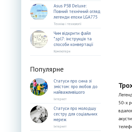
Asus P5B Deluxe:
Повний технічний огляд
легенди епохи LGA775
Техніка і технології
Чим відкрити файл
*.spl7: інструкція та
способи конвертації
Компютери
Популярне
Статуси про сина зі
Трох
змістом: про любов до
найважливішого
Легенд
Інтернет
50-х р
Статуси про молодшу
вдалог
сестру для соціальних
акусти
мереж
телефо
Інтернет