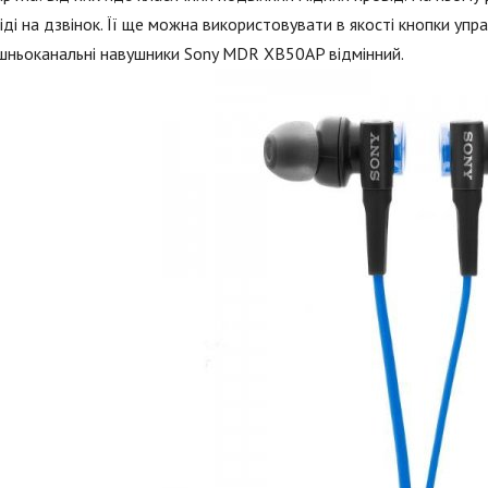
іді на дзвінок. Її ще можна використовувати в якості кнопки упр
шньоканальні навушники Sony MDR XB50AP відмінний.