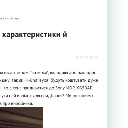
и й особливості
 характеристики й
итися з типом: "затички", вкладиші або накладні
 ціну, так як Hi-End "вуха" будуть коштувати дуже
і, то є сенс придивитися до Sony MDR XB50AP.
янути цей варіант для придбання? Ми розповімо
ів про виробника.