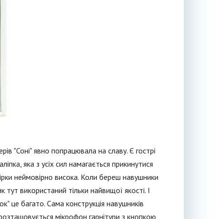
ів "Соні" явно попрацювала на славу. Є гострі
аліпка, яка з усіх сил намагається прикинутися
збірки неймовірно висока. Коли береш навушники
к тут використаний тільки найвищої якості. І
ок" це багато. Сама конструкція навушників
 розташовується мікрофон гарнітури з кнопкою