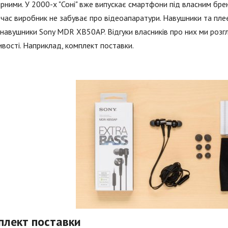
рними. У 2000-х "Соні" вже випускає смартфони під власним брен
й час виробник не забуває про відеоапаратури. Навушники та пле
 навушники Sony MDR XB50AP. Відгуки власників про них ми розгл
вості. Наприклад, комплект поставки.
плект поставки