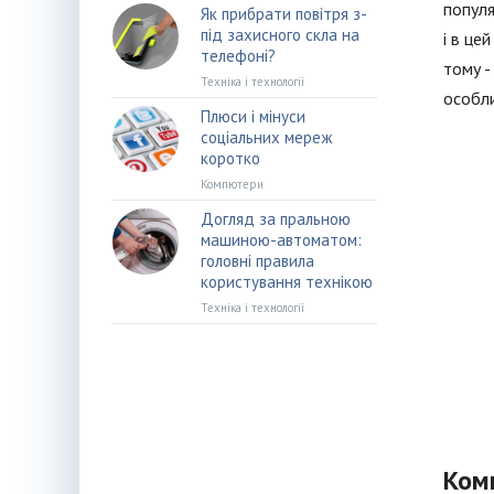
популя
Як прибрати повітря з-
під захисного скла на
і в це
телефоні?
тому -
Техніка і технології
особли
Плюси і мінуси
соціальних мереж
коротко
Компютери
Догляд за пральною
машиною-автоматом:
головні правила
користування технікою
Техніка і технології
Ком