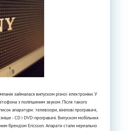
мпанія займалася випуском різної електроніки. У
ітофона з поліпшеним звуком. Після такого
исок апаратури: телевізори, вінілові програвачі,
ізніше - CD і DVD-програвачі. Випуском мобільних
рним брендом Ericsson. Апарати стали нереально