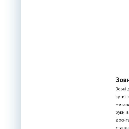
Зовн
Зовні 
кути і
метало
руки, 
досить
станда