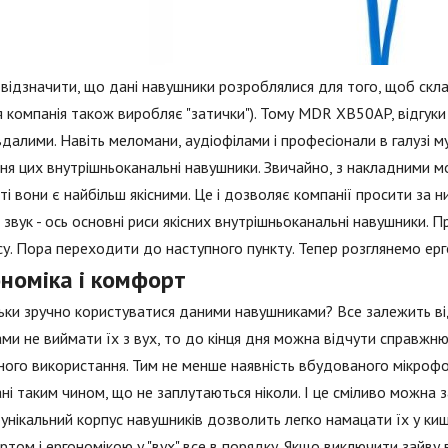
відзначити, що дані навушники розроблялися для того, щоб скл
ця компанія також виробляє "затички"). Тому MDR XB50AP, відгуки
далими. Навіть меломани, аудіофілами і професіонали в галузі 
ня цих внутрішньоканальні навушники. Звичайно, з накладними мо
ті вони є найбільш якісними. Це і дозволяє компанії просити за 
 звук - ось основні риси якісних внутрішньоканальні навушники. 
у. Пора переходити до наступного пункту. Тепер розглянемо ерг
ономіка і комфорт
ьки зручно користуватися даними навушниками? Все залежить від
ми не виймати їх з вух, то до кінця дня можна відчути справжню
ного використання. Тим не менше наявність вбудованого мікроф
ні таким чином, що не заплутаються ніколи. І це сміливо можна 
унікальний корпус навушників дозволить легко намацати їх у кише
том і ергономікою у "вух" все в порядку. Якщо виключити зайву в