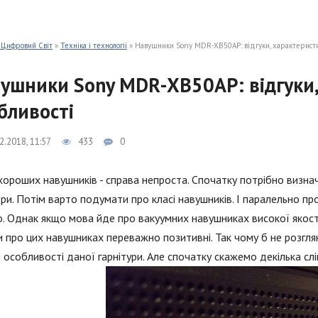
 Цифровий Світ
»
Техніка і технології
» Навушники Sony MDR-XB50AP: відгуки, характеристик
ушники Sony MDR-XB50AP: відгуки,
бливості
2.2018, 11:57
433
0
хороших навушників - справа непроста. Спочатку потрібно визнач
ри. Потім варто подумати про класі навушників. І паралельно про
. Однак якщо мова йде про вакуумних навушниках високої якост
и про цих навушниках переважно позитивні. Так чому б не розгл
і особливості даної гарнітури. Але спочатку скажемо декілька сл