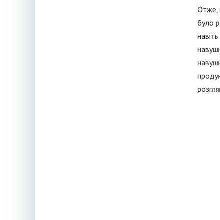
Отже, 
було р
навіть
навушн
навушн
продук
розгля