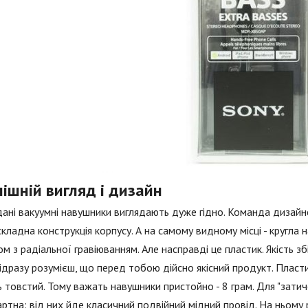
ішній вигляд і дизайн
дані вакуумні навушники виглядають дуже гідно. Команда дизайнер
 складна конструкція корпусу. А на самому видному місці - кругла н
м з радіальної гравіюванням. Але насправді це пластик. Якість 
відразу розумієш, що перед тобою дійсно якісний продукт. Пласти
 товстий. Тому важать навушники пристойно - 8 грам. Для "затич
ртна: від них йде класичний подвійний мідний провід. На ньому