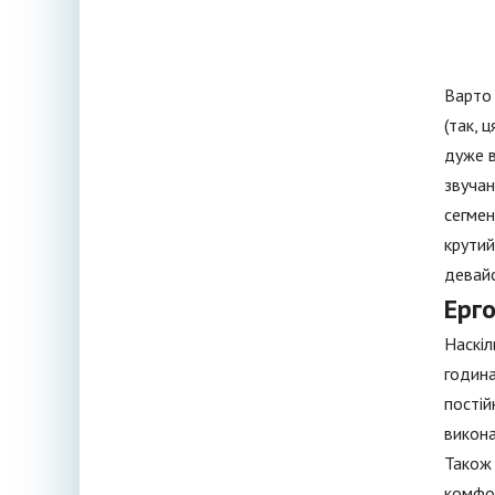
Варто 
(так, 
дуже в
звучан
сегмен
крутий
девайс
Ерг
Наскіл
година
постій
викона
Також 
комфор