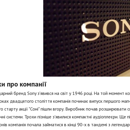
и про компанії
арний бренд Sony з'явився на світ у 1946 році. На той момент ко
оках двадцятого століття компанія починає випуск першого магн
о старту акції "Соні" пішли вгору. Виробник почав розширювати сп
чні системи. Трохи пізніше з'явилися компактні аудіоплеєри. Ще п
нів компанія почала займатися в кінці 90-х в тандемі з легенда