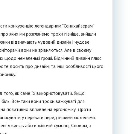
асти конкуренцію легендарним "Сеннхайзерам"
 про яких ми розглянемо трохи пізніше, вийшли
музики відзначають чудовий дизайн і чудове
ніторами вони не зрівняються. Але в своєму
них щодо немаленькі гроші. Відмінний дизайн плюс
Проте досить про дизайні та інші особливості цього
ономіку.
 того, як саме їх використовувати. Якщо
 біль. Все-таки вони трохи важкуваті для
она позитивно впливає на ергономіку. Дроти
записувати у переваги перед іншими моделями.
ні джинсів або в жіночій сумочці. Словом, з
агу.