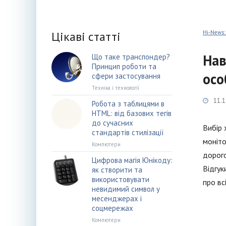
Цікаві статті
Hi-News:
Нав
Що таке транспондер?
Принцип роботи та
осо
сфери застосування
Техніка і технології
11.1
Робота з таблицями в
HTML: від базових тегів
до сучасних
Вибір 
стандартів стилізації
моніто
Компютери
дорого
Цифрова магія Юнікоду:
Відгук
як створити та
використовувати
про вс
невидимий символ у
месенджерах і
соцмережах
Компютери