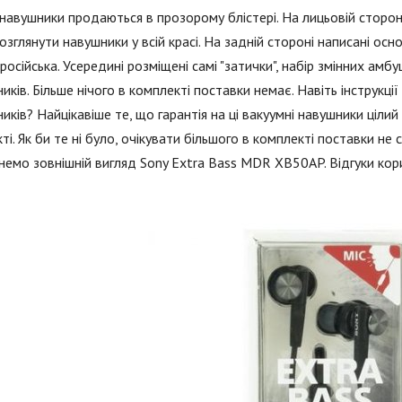
навушники продаються в прозорому блістері. На лицьовій сторон
озглянути навушники у всій красі. На задній стороні написані осно
 російська. Усередині розміщені самі "затички", набір змінних ам
иків. Більше нічого в комплекті поставки немає. Навіть інструкції 
иків? Найцікавіше те, що гарантія на ці вакуумні навушники цілий 
ті. Як би те ні було, очікувати більшого в комплекті поставки не 
немо зовнішній вигляд Sony Extra Bass MDR XB50AP. Відгуки кори