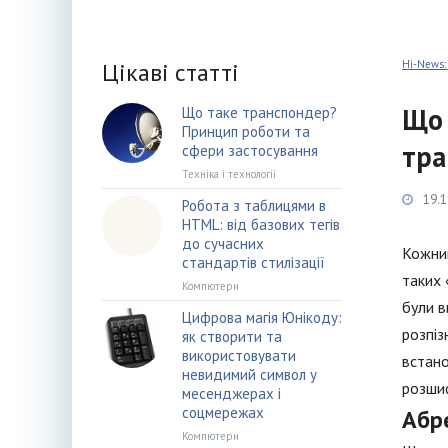
Цікаві статті
Hi-News:
Що 
Що таке транспондер?
Принцип роботи та
тра
сфери застосування
Техніка і технології
19.1
Робота з таблицями в
HTML: від базових тегів
до сучасних
Кожний
стандартів стилізації
таких 
Компютери
були в
Цифрова магія Юнікоду:
розпіз
як створити та
використовувати
встано
невидимий символ у
розшиф
месенджерах і
соцмережах
Абр
Компютери