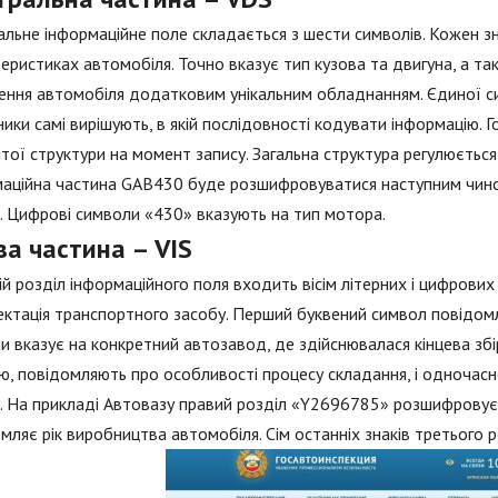
льне інформаційне поле складається з шести символів. Кожен з
еристиках автомобіля. Точно вказує тип кузова та двигуна, а та
ння автомобіля додатковим унікальним обладнанням. Єдиної си
ики самі вирішують, в якій послідовності кодувати інформацію.
тої структури на момент запису. Загальна структура регулюється
аційна частина GAB430 буде розшифровуватися наступним чино
. Цифрові символи «430» вказують на тип мотора.
ва частина – VIS
ій розділ інформаційного поля входить вісім літерних і цифрових
ктація транспортного засобу. Перший буквений символ повідомл
и вказує на конкретний автозавод, де здійснювалася кінцева зб
ю, повідомляють про особливості процесу складання, і одночасно
. На прикладі Автовазу правий розділ «Y2696785» розшифровує
мляє рік виробництва автомобіля. Сім останніх знаків третього 