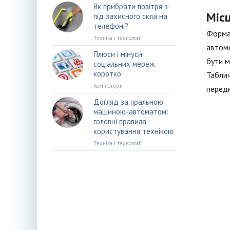
Як прибрати повітря з-
Міс
під захисного скла на
телефоні?
Формат
Техніка і технології
автомо
Плюси і мінуси
бути м
соціальних мереж
коротко
Таблич
Компютери
передн
Догляд за пральною
машиною-автоматом:
головні правила
користування технікою
Техніка і технології