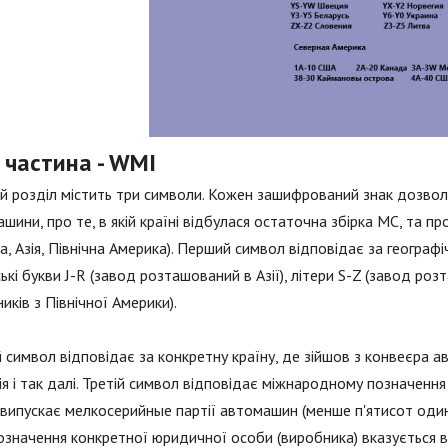
 частина - WMI
 розділ містить три символи. Кожен зашифрований знак дозво
шини, про те, в якій країні відбулася остаточна збірка МС, та 
а, Азія, Північна Америка). Перший символ відповідає за геогра
ькі букви J-R (завод розташований в Азії), літери S-Z (завод ро
иків з Північної Америки).
 символ відповідає за конкретну країну, де зійшов з конвеєра а
я і так далі. Третій символ відповідає міжнародному позначення 
випускає мелкосерийные партії автомашин (менше п'ятисот одини
означення конкретної юридичної особи (виробника) вказується