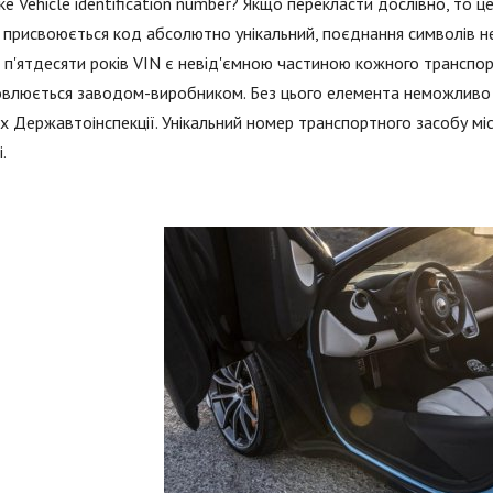
е Vehicle identification number? Якщо перекласти дослівно, то 
присвоюється код абсолютно унікальний, поєднання символів н
 п'ятдесяти років VIN є невід'ємною частиною кожного транспор
овлюється заводом-виробником. Без цього елемента неможливо 
х Державтоінспекції. Унікальний номер транспортного засобу м
.