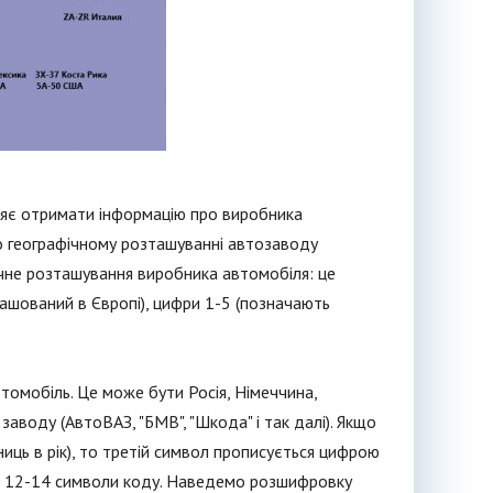
ляє отримати інформацію про виробника
про географічному розташуванні автозаводу
фічне розташування виробника автомобіля: це
зташований в Європі), цифри 1-5 (позначають
втомобіль. Це може бути Росія, Німеччина,
заводу (АвтоВАЗ, "БМВ", "Шкода" і так далі). Якщо
ць в рік), то третій символ прописується цифрою
 в 12-14 символи коду. Наведемо розшифровку