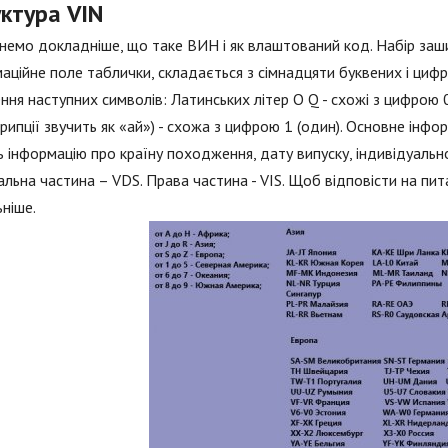
ктура VIN
немо докладніше, що таке ВИН і як влаштований код. Набір заш
аційне поле таблички, складається з сімнадцяти буквених і цифр
ння наступних символів: Латинських літер O Q - схожі з цифрою 0 (
рипції звучить як «ай») - схожа з цифрою 1 (один). Основне інфор
ь інформацію про країну походження, дату випуску, індивідуально
льна частина – VDS. Права частина - VIS. Щоб відповісти на пи
ніше.