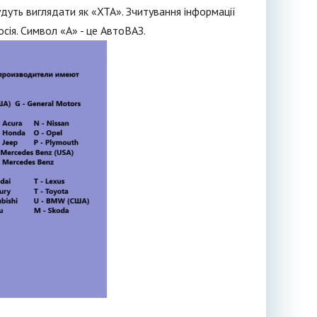
будуть виглядати як «XTA». Зчитування інформації
сія. Символ «A» - це АвтоВАЗ.