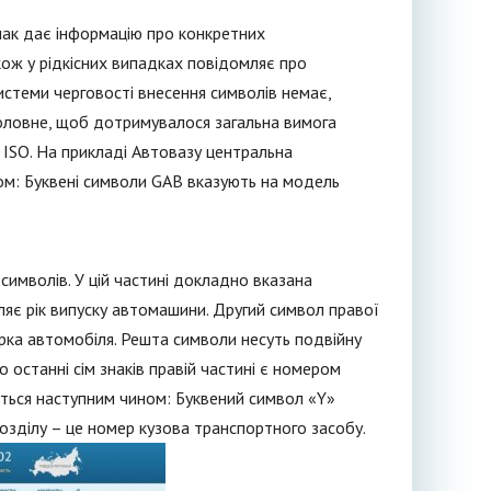
нак дає інформацію про конкретних
кож у рідкісних випадках повідомляє про
стеми черговості внесення символів немає,
 Головне, щоб дотримувалося загальна вимога
 ISO. На прикладі Автовазу центральна
м: Буквені символи GAB вказують на модель
 символів. У цій частині докладно вказана
яє рік випуску автомашини. Другий символ правої
ірка автомобіля. Решта символи несуть подвійну
 останні сім знаків правій частині є номером
ться наступним чином: Буквений символ «Y»
розділу – це номер кузова транспортного засобу.