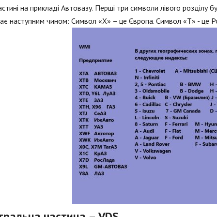
частині на прикладі Автовазу. Перші три символи лівого розділу 
ає наступним чином: Символ «X» – це Європа. Символ «T» - це Ро
тральна частина – VDS