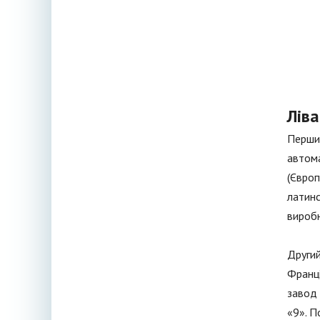
Ліва
Перший
автома
(Європ
латинс
виробн
Другий
Франці
завод 
«9». П