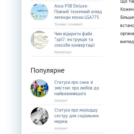
Що так
Asus P5B Deluxe:
Кожен 
Повний технічний огляд
Більше
легенди епохи LGA775
Техніка і технології
встан
органа
Чим відкрити файл
*.spl7: інструкція та
вигляді
способи конвертації
Компютери
Популярне
Статуси про сина зі
змістом: про любов до
найважливішого
Інтернет
Статуси про молодшу
сестру для соціальних
мереж
Інтернет