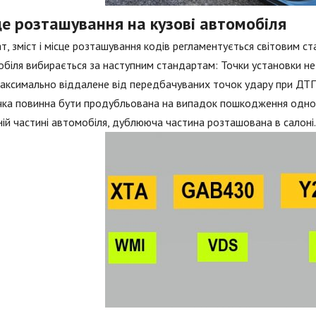
це розташування на кузові автомобіля
, зміст і місце розташування кодів регламентується світовим 
біля вибирається за наступним стандартам: Точки установки не
аксимально віддалене від передбачуваних точок удару при ДТП 
ка повинна бути продубльована на випадок пошкодження одного
ій частині автомобіля, дублююча частина розташована в салоні.