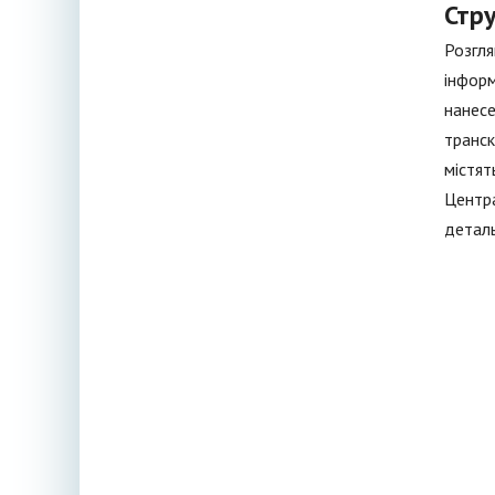
Стру
Розгля
інформ
нанесе
транск
містят
Центра
деталь