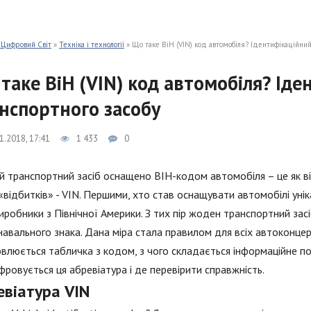
 Цифровий Світ
»
Техніка і технології
» Що таке ВіН (VIN) код автомобіля? Ідентифікаційни
таке ВіН (VIN) код автомобіля? Ід
нспортного засобу
1.2018, 17:41
1 433
0
 транспортний засіб оснащено ВІН-кодом автомобіля – це як в
«відбитків» - VIN. Першими, хто став оснащувати автомобілі уні
иробники з Північної Америки. З тих пір жоден транспортний зас
навального знака. Дана міра стала правилом для всіх автоконцерн
влюється табличка з кодом, з чого складається інформаційне по
ровується ця абревіатура і де перевірити справжність.
евіатура VIN