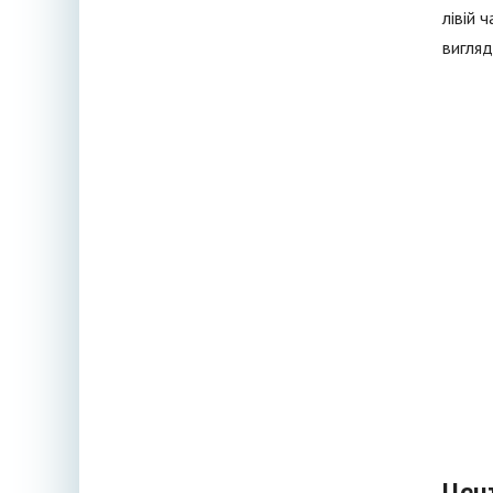
лівій 
вигляд
Цен