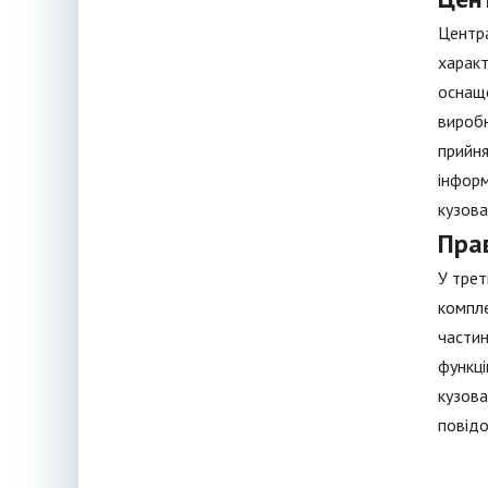
Центра
характ
оснаще
виробн
прийня
інформ
кузова
Пра
У трет
компле
частин
функці
кузова
повідо