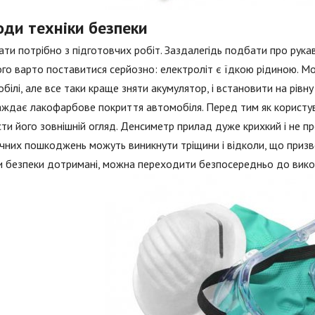
оди техніки безпеки
ти потрібно з підготовчих робіт. Заздалегідь подбати про рукав
го варто поставитися серйозно: електроліт є їдкою рідиною. 
білі, але все таки краще зняти акумулятор, і встановити на рівну
ждає лакофарбове покриття автомобіля. Перед тим як користу
ти його зовнішній огляд. Денсиметр прилад дуже крихкий і не п
чних пошкоджень можуть виникнути тріщини і відколи, що призве
 безпеки дотримані, можна переходити безпосередньо до викон