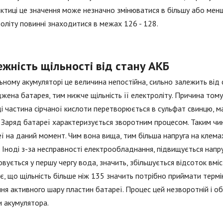
ктиці це значення може незначно змінюватися в більшу або мен
оліту повинні знаходитися в межах 126 - 128.
жність щільності від стану АКБ
ьному акумуляторі це величина непостійна, сильно залежить від 
жена батарея, тим нижче щільність її електроліту. Причина тому -
і частина сірчаної кислоти перетворюється в сульфат свинцю, ма
 Заряд батареї характеризується зворотним процесом. Таким чи
ї на даний момент. Чим вона вища, тим більша напруга на клемах
 Іноді з-за несправності електрообладнання, підвищується напру
вується у першу чергу вода, значить, збільшується відсоток вмі
є, що щільність більше ніж 135 значить потрібно приймати термі
ня активного шару пластин батареї. Процес цей незворотній і о
 акумулятора.