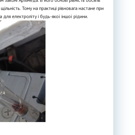
 законі Архімеда. В його основі рівність обсягів
щільність. Тому на практиці рівновага настане при
а для електроліту і будь-якої іншої рідини.