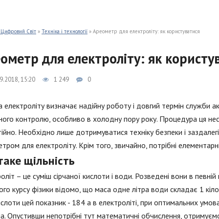
 Цифровий Світ
»
Техніка і технології
» Ареометр для електроліту: як користуватися
ометр для електроліту: як користу
9.2018, 15:20
1 249
0
а електроліту визначає надійну роботу і довгий термін служби 
ного контролю, особливо в холодну пору року. Процедура ця нес
ійно. Необхідно лише дотримуватися техніку безпеки і заздалег
тром для електроліту. Крім того, звичайно, потрібні елементарн
таке щільність
оліт – це суміш сірчаної кислоти і води. Розведені вони в певні
ого курсу фізики відомо, що маса одне літра води складає 1 кіло
кислоти цей показник - 184 а в електроліті, при оптимальних умов
а. Опустивши непотрібні тут математичні обчислення, отримуємо щ