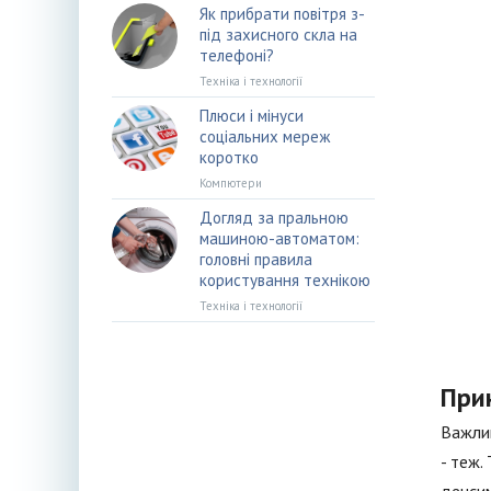
Як прибрати повітря з-
під захисного скла на
телефоні?
Техніка і технології
Плюси і мінуси
соціальних мереж
коротко
Компютери
Догляд за пральною
машиною-автоматом:
головні правила
користування технікою
Техніка і технології
При
Важлив
- теж.