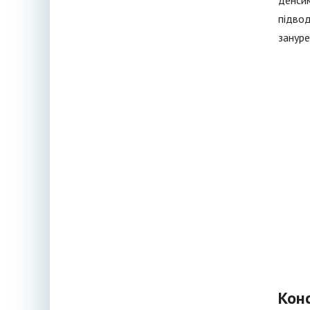
денсим
підвод
зануре
Кон