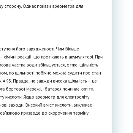
шу сторону. Однак покази ареометра для
ступеня його зарядженості. Чим більше
 хімічні реакції, що протікають в акумуляторі. При
сова частка води збільшується, отже, щільність
ном, по щільності побічно можна судити про стан
 АКБ. Правда, не завжди висока щільність – це
га бортової мережі, і батарея починає кипіти.
сту кислоти. Якщо ареометр для електроліту,
нові заходи. Високий вміст кислоти, викликає
бов'язково призведе до скорочення терміну