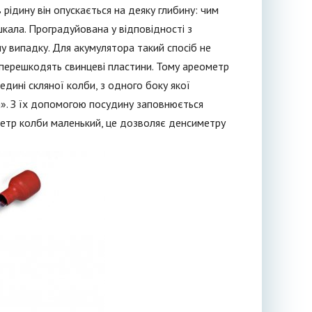
 рідину він опускається на деяку глибину: чим
кала. Проградуйована у відповідності з
у випадку. Для акумулятора такий спосіб не
 перешкодять свинцеві пластини. Тому ареометр
едині скляної колби, з одного боку якої
а». З їх допомогою посудину заповнюється
метр колби маленький, це дозволяє денсиметру