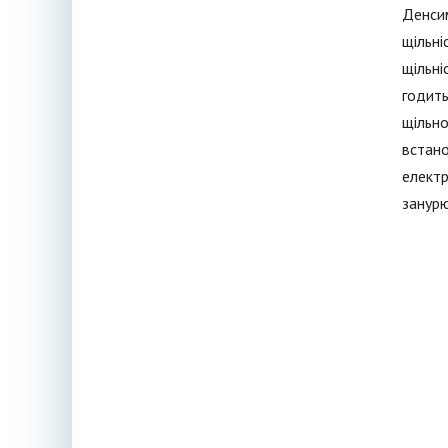
Денсим
щільні
щільні
годить
щільно
встано
електр
занурю