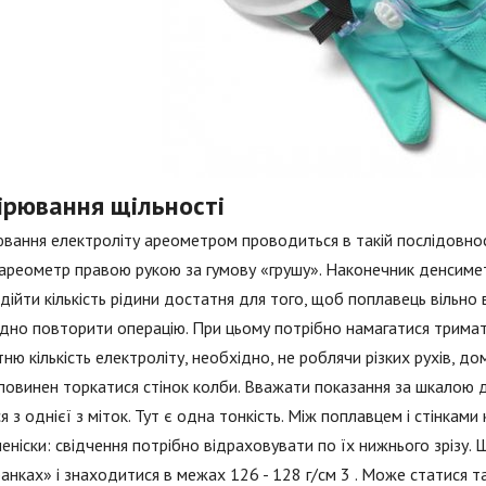
ірювання щільності
вання електроліту ареометром проводиться в такій послідовності
ареометр правою рукою за гумову «грушу». Наконечник денсимет
дійти кількість рідини достатня для того, щоб поплавець вільно 
дно повторити операцію. При цьому потрібно намагатися трима
ню кількість електроліту, необхідно, не роблячи різких рухів, д
 повинен торкатися стінок колби. Вважати показання за шкалою
ся з однієї з міток. Тут є одна тонкість. Між поплавцем і стінка
меніски: свідчення потрібно відраховувати по їх нижнього зрізу
банках» і знаходитися в межах 126 - 128 г/см 3 . Може статися 