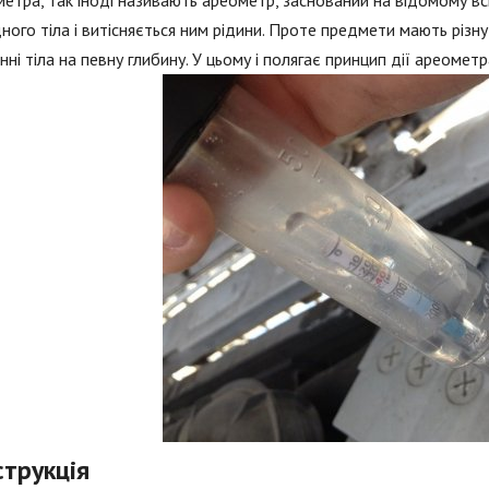
етра, так іноді називають ареометр, заснований на відомому всім
ного тіла і витісняється ним рідини. Проте предмети мають різну 
нні тіла на певну глибину. У цьому і полягає принцип дії ареометр
струкція