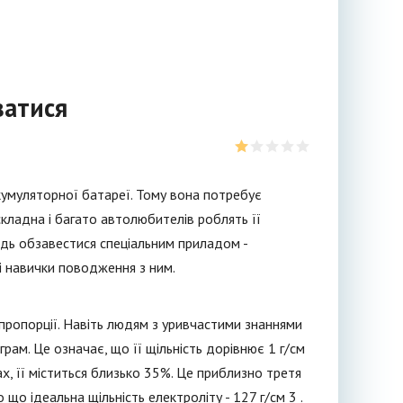
ватися
акумуляторної батареї. Тому вона потребує
кладна і багато автолюбителів роблять її
ідь обзавестися спеціальним приладом -
і навички поводження з ним.
й пропорції. Навіть людям з уривчастими знаннями
грам. Це означає, що її щільність дорівнює 1 г/см
ах, її міститься близько 35%. Це приблизно третя
о ідеальна щільність електроліту - 127 г/см 3 .