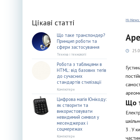
Цікаві статті
Hi-News:
Аре
Що таке транспондер?
Принцип роботи та
сфери застосування
25.0
Техніка і технології
Робота з таблицями в
Густин
HTML: від базових тегів
постій
до сучасних
стандартів стилізації
самост
Компютери
ареоме
Цифрова магія Юнікоду:
Що 
як створити та
використовувати
Електр
невидимий символ у
шкільн
месенджерах і
соцмережах
3 . У 
Компютери
частин