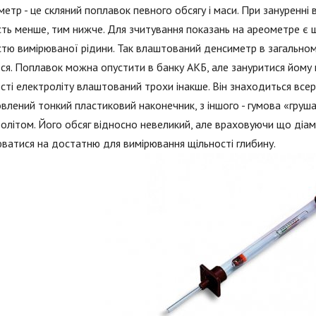
етр - це скляний поплавок певного обсягу і маси. При зануренні в
сть менше, тим нижче. Для зчитування показань на ареометре є ш
стю вимірюваної рідини. Так влаштований денсиметр в загальном
ся. Поплавок можна опустити в банку АКБ, але зануритися йому
сті електроліту влаштований трохи інакше. Він знаходиться всер
влений тонкий пластиковий наконечник, з іншого - гумова «груш
олітом. Його обсяг відносно невеликий, але враховуючи що діа
ватися на достатню для вимірювання щільності глибину.