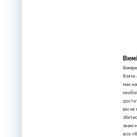
Вим
Вимірю
Взяти 
має на
необхі
достат
він не
збігти
звані 
всіх «