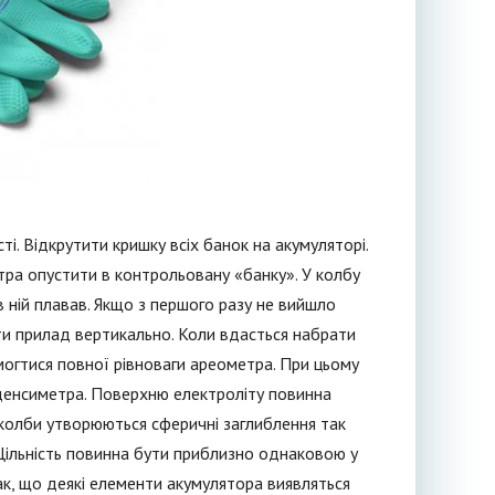
. Відкрутити кришку всіх банок на акумуляторі.
ра опустити в контрольовану «банку». У колбу
в ній плавав. Якщо з першого разу не вийшло
ти прилад вертикально. Коли вдасться набрати
омогтися повної рівноваги ареометра. При цьому
 денсиметра. Поверхню електроліту повинна
ми колби утворюються сферичні заглиблення так
. Щільність повинна бути приблизно однаковою у
так, що деякі елементи акумулятора виявляться