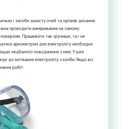
ичках і засоби захисту очей та органів дихання.
Можна проводити вимірювання на самому
 поверхню. Працювати так зручніше, та і не
ватися ареометром для електроліту необхідно
рощає недбалого поводження з нею. У разі
де до витікання електроліту з колби. Якщо всі
ання робіт.