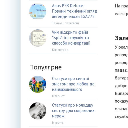
Asus P5B Deluxe:
На пра
Повний технічний огляд
електр
легенди епохи LGA775
Техніка і технології
Чим відкрити файл
Зале
*.spl7: інструкція та
способи конвертації
У реал
Компютери
розряд
розряд
Популярне
падає.
батаре
Статуси про сина зі
змістом: про любов до
добре.
найважливішого
Випаро
Інтернет
показу
Статуси про молодшу
осипан
сестру для соціальних
мереж
служби
Інтернет