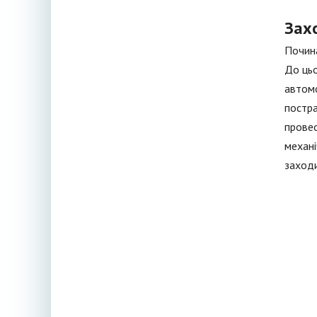
Зах
Почина
До цьо
автомо
постра
провес
механі
заходи