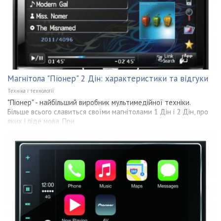
Магнітола "Піонер" 2 Дін: характеристики та відгуки
Техніка і технології
"Піонер" - найбільший виробник мультимедійної техніки.
Більше всього славиться своїми магнітолами 1 Дін і 2 Дін, про
яких і піде мова. При