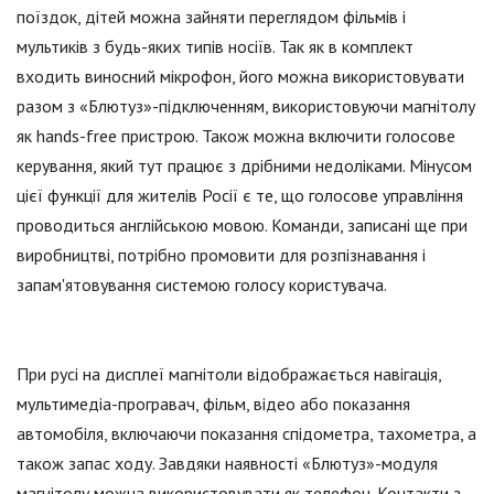
поїздок, дітей можна зайняти переглядом фільмів і
мультиків з будь-яких типів носіїв. Так як в комплект
входить виносний мікрофон, його можна використовувати
разом з «Блютуз»-підключенням, використовуючи магнітолу
як hands-free пристрою. Також можна включити голосове
керування, який тут працює з дрібними недоліками. Мінусом
цієї функції для жителів Росії є те, що голосове управління
проводиться англійською мовою. Команди, записані ще при
виробництві, потрібно промовити для розпізнавання і
запам'ятовування системою голосу користувача.
При русі на дисплеї магнітоли відображається навігація,
мультимедіа-програвач, фільм, відео або показання
автомобіля, включаючи показання спідометра, тахометра, а
також запас ходу. Завдяки наявності «Блютуз»-модуля
магнітолу можна використовувати як телефон. Контакти з