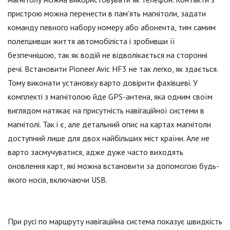
пристрою можна перенести в пам'ять магнітоли, задати
команду певного набору номеру або абонента, тим самим
полегшивши життя автомобіліста і зробивши її
безпечнішою, так як водій не відволікається на сторонні
речі. Встановити Pioneer Avic HF3 не так легко, як здається.
Тому виконати установку варто довірити фахівцеві. У
комплекті з магнітолою йде GPS-антена, яка одним своїм
виглядом натякає на присутність навігаційної системи в
магнітолі. Так і є, але детальний опис на картах магнітоли
доступний лише для двох найбільших міст країни. Але не
варто засмучуватися, адже дуже часто виходять
оновлення карт, які можна встановити за допомогою будь-
якого носія, включаючи USB.
При русі по маршруту навігаційна система показує швидкість