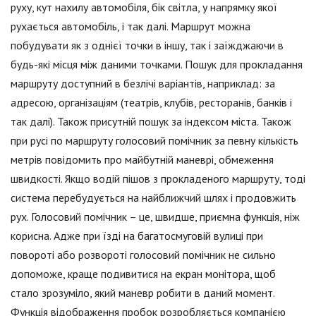
руху, кут нахилу автомобіля, бік світла, у напрямку якої
рухається автомобіль, і так далі. Маршрут можна
побудувати як з однієї точки в іншу, так і заїжджаючи в
будь-які місця між даними точками. Пошук для прокладання
маршруту доступний в безлічі варіантів, наприклад: за
адресою, організаціям (театрів, клубів, ресторанів, банків і
так далі). Також присутній пошук за індексом міста. Також
при русі по маршруту голосовий помічник за певну кількість
метрів повідомить про майбутній маневрі, обмеження
швидкості. Якщо водій пішов з прокладеного маршруту, тоді
система перебудується на найближчий шлях і продовжить
рух. Голосовий помічник – це, швидше, приємна функція, ніж
корисна. Адже при їзді на багатосмуговій вулиці при
повороті або розвороті голосовий помічник не сильно
допоможе, краще подивитися на екран монітора, щоб
стало зрозуміло, який маневр робити в даний момент.
Функція відображення пробок розробляється компанією