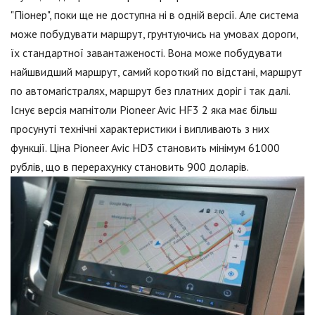
"Піонер", поки ще не доступна ні в одній версії. Але система
може побудувати маршрут, грунтуючись на умовах дороги,
їх стандартної завантаженості. Вона може побудувати
найшвидший маршрут, самий короткий по відстані, маршрут
по автомагістралях, маршрут без платних доріг і так далі.
Існує версія магнітоли Pioneer Avic HF3 2 яка має більш
просунуті технічні характеристики і випливають з них
функції. Ціна Pioneer Avic HD3 становить мінімум 61000
рублів, що в перерахунку становить 900 доларів.