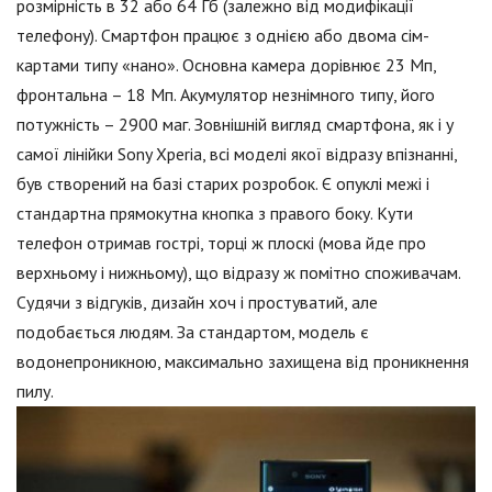
розмірність в 32 або 64 Гб (залежно від модифікації
телефону). Смартфон працює з однією або двома сім-
картами типу «нано». Основна камера дорівнює 23 Мп,
фронтальна – 18 Мп. Акумулятор незнімного типу, його
потужність – 2900 маг. Зовнішній вигляд смартфона, як і у
самої лінійки Sony Xperia, всі моделі якої відразу впізнанні,
був створений на базі старих розробок. Є опуклі межі і
стандартна прямокутна кнопка з правого боку. Кути
телефон отримав гострі, торці ж плоскі (мова йде про
верхньому і нижньому), що відразу ж помітно споживачам.
Судячи з відгуків, дизайн хоч і простуватий, але
подобається людям. За стандартом, модель є
водонепроникною, максимально захищена від проникнення
пилу.