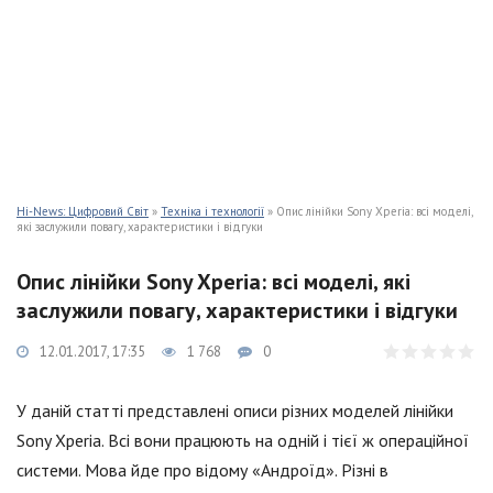
Hi-News: Цифровий Світ
»
Техніка і технології
» Опис лінійки Sony Xperia: всі моделі,
які заслужили повагу, характеристики і відгуки
Опис лінійки Sony Xperia: всі моделі, які
заслужили повагу, характеристики і відгуки
12.01.2017, 17:35
1 768
0
У даній статті представлені описи різних моделей лінійки
Sony Xperia. Всі вони працюють на одній і тієї ж операційної
системи. Мова йде про відому «Андроїд». Різні в