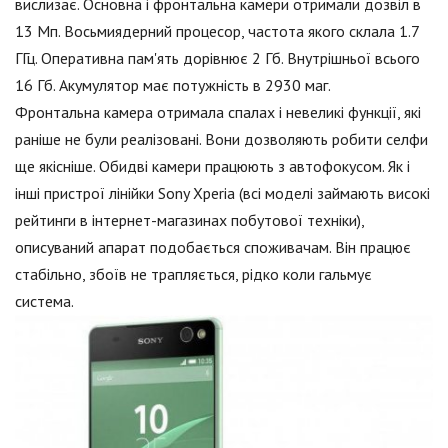
вислизає. Основна і фронтальна камери отримали дозвіл в
13 Мп. Восьмиядерний процесор, частота якого склала 1.7
ГГц. Оперативна пам'ять дорівнює 2 Гб. Внутрішньої всього
16 Гб. Акумулятор має потужність в 2930 маг.
Фронтальна камера отримала спалах і невеликі функції, які
раніше не були реалізовані. Вони дозволяють робити селфи
ще якісніше. Обидві камери працюють з автофокусом. Як і
інші пристрої лінійки Sony Xperia (всі моделі займають високі
рейтинги в інтернет-магазинах побутової техніки),
описуваний апарат подобається споживачам. Він працює
стабільно, збоїв не трапляється, рідко коли гальмує
система.