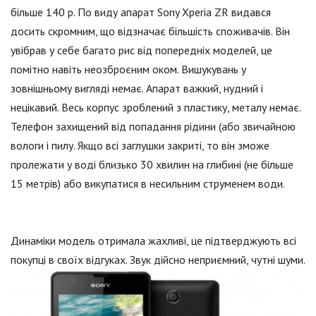
більше 140 р. По виду апарат Sony Xperia ZR видався
досить скромним, що відзначає більшість споживачів. Він
увібрав у себе багато рис від попередніх моделей, це
помітно навіть неозброєним оком. Вишукувань у
зовнішньому вигляді немає. Апарат важкий, нудний і
нецікавий. Весь корпус зроблений з пластику, металу немає.
Телефон захищений від попадання рідини (або звичайною
вологи і пилу. Якщо всі заглушки закриті, то він зможе
пролежати у воді близько 30 хвилин на глибині (не більше
15 метрів) або викупатися в несильним струменем води.
Динаміки модель отримала жахливі, це підтверджують всі
покупці в своїх відгуках. Звук дійсно неприємний, чутні шуми.