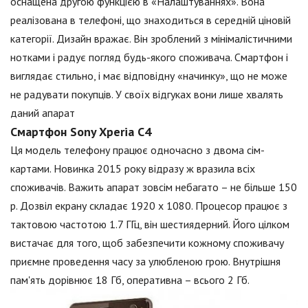
оснащена другою функцією в «Налаштуваннях». Вона
реалізована в телефоні, що знаходиться в середній ціновій
категорії. Дизайн вражає. Він зроблений з мінімалістичними
нотками і радує погляд будь-якого споживача. Смартфон і
виглядає стильно, і має відповідну «начинку», що не може
не радувати покупців. У своїх відгуках вони лише хвалять
даний апарат
Смартфон Sony Xperia C4
Ця модель телефону працює одночасно з двома сім-
картами. Новинка 2015 року відразу ж вразила всіх
споживачів. Важить апарат зовсім небагато – не більше 150
р. Дозвіл екрану складає 1920 х 1080. Процесор працює з
тактовою частотою 1.7 ГГц, він шестиядерний. Його цілком
вистачає для того, щоб забезпечити кожному споживачу
приємне проведення часу за улюбленою грою. Внутрішня
пам'ять дорівнює 18 Гб, оперативна – всього 2 Гб.