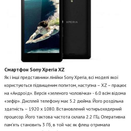
Смартфон Sony Xperia XZ
Як і інші представники лінійки Sony Xperia, всі моделі якої
користуються підвищеним попитом, наступна – XZ – працює
на «Андроїд». Версія «зеленого чоловічка» - 6.0 всім відома
«зефір». Дисплей телефону має 5.2 дюйма. Його роздільна
здатність – 1920 х 1080. Встановлений чотирьохядерний
процесор. Його тактова частота склала 2.2 ГГц. Оперативна
пам'ять становить 3 Гб, в той час як флеш отримала