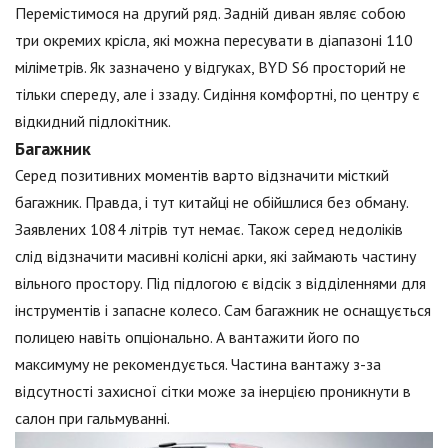
Перемістимося на другий ряд. Задній диван являє собою
три окремих крісла, які можна пересувати в діапазоні 110
міліметрів. Як зазначено у відгуках, BYD S6 просторий не
тільки спереду, але і ззаду. Сидіння комфортні, по центру є
відкидний підлокітник.
Багажник
Серед позитивних моментів варто відзначити місткий
багажник. Правда, і тут китайці не обійшлися без обману.
Заявлених 1084 літрів тут немає. Також серед недоліків
слід відзначити масивні колісні арки, які займають частину
вільного простору. Під підлогою є відсік з відділеннями для
інструментів і запасне колесо. Сам багажник не оснащується
полицею навіть опціонально. А вантажити його по
максимуму не рекомендується. Частина вантажу з-за
відсутності захисної сітки може за інерцією проникнути в
салон при гальмуванні.