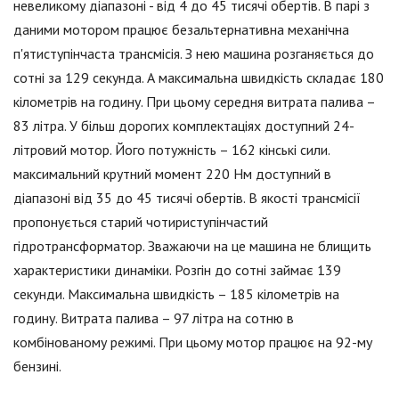
невеликому діапазоні - від 4 до 45 тисячі обертів. В парі з
даними мотором працює безальтернативна механічна
п'ятиступінчаста трансмісія. З нею машина розганяється до
сотні за 129 секунда. А максимальна швидкість складає 180
кілометрів на годину. При цьому середня витрата палива –
83 літра. У більш дорогих комплектаціях доступний 24-
літровий мотор. Його потужність – 162 кінські сили.
максимальний крутний момент 220 Нм доступний в
діапазоні від 35 до 45 тисячі обертів. В якості трансмісії
пропонується старий чотириступінчастий
гідротрансформатор. Зважаючи на це машина не блищить
характеристики динаміки. Розгін до сотні займає 139
секунди. Максимальна швидкість – 185 кілометрів на
годину. Витрата палива – 97 літра на сотню в
комбінованому режимі. При цьому мотор працює на 92-му
бензині.