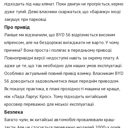
підходить під наш клімат. Поки двигун не прогріється, кермо
дуже тугий. Деякі власники скаржаться, що «баранку» іноді
закушує при парковці.
Про привід
Раніше ми відзначили, що BYD S6 відрізняється високим
кліренсом, але на бездоріжжі виїжджати не варто. У чому
причина? Вона проста і полягає в передньому приводі.
Повнопривідні версії недоступні навіть за окрему плату. А
адже це те, що так необхідно для наших умов експлуатації.
Особливо актуальний повний привід взимку. Власникам BYD
S6 доводиться задовольнятися лише переднім приводом.
Як показує практика, в плані прохідності машина не краще,
ніж «Лада Ларгус Крос». Тому підходить китайський
кросовер переважно для міської експлуатації.
Безпека
Багато чули, як китайські автомобілі провалювали краш-
тести. Але це стосується переважно моделей 2000-х років.