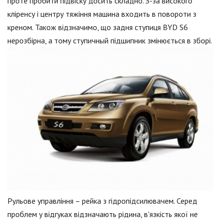
проте пробити підвіску досить складно. З-за високого
кліренсу і центру тяжіння машина входить в повороти з
креном. Також відзначимо, що задня ступиця BYD S6
нерозбірна, а тому ступичный підшипник змінюється в зборі.
Рульове управління – рейка з гідропідсилювачем. Серед
проблем у відгуках відзначають рідина, в'язкість якої не