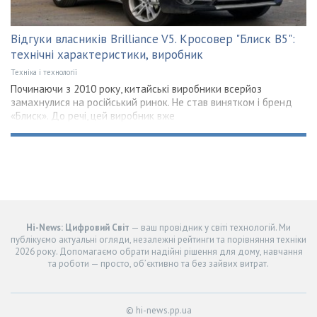
Відгуки власників Brilliance V5. Кросовер "Блиск В5":
технічні характеристики, виробник
Техніка і технології
Починаючи з 2010 року, китайські виробники всерйоз
замахнулися на російський ринок. Не став винятком і бренд
«Блиск». До речі, цей виробник вже
Hi-News: Цифровий Світ
— ваш провідник у світі технологій. Ми
публікуємо актуальні огляди, незалежні рейтинги та порівняння техніки
2026 року. Допомагаємо обрати надійні рішення для дому, навчання
та роботи — просто, об’єктивно та без зайвих витрат.
© hi-news.pp.ua