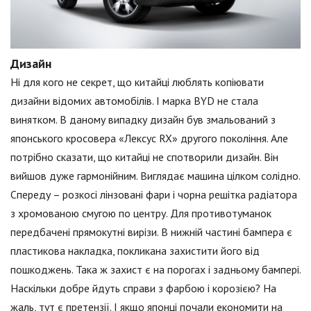
Дизайн
Ні для кого не секрет, що китайці люблять копіювати
дизайни відомих автомобілів. І марка BYD не стала
винятком. В даному випадку дизайн був змальований з
японського кросовера «Лексус RX» другого покоління. Але
потрібно сказати, що китайці не спотворили дизайн. Він
вийшов дуже гармонійним. Виглядає машина цілком солідно.
Спереду – розкосі лінзовані фари і чорна решітка радіатора
з хромованою смугою по центру. Для противотуманок
передбачені прямокутні вирізи. В нижній частині бампера є
пластикова накладка, покликана захистити його від
пошкоджень. Така ж захист є на порогах і задньому бампері.
Наскільки добре йдуть справи з фарбою і корозією? На
жаль, тут є претензії. І якщо японці почали економити на