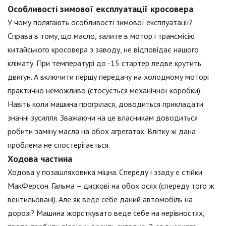
Особливості зимової експлуатації кросовера
У чому полягають особливості зимової експлуатації?
Справа в тому, що масло, залите в мотор і трансмісію
китайського кросовера з заводу, не відповідає нашого
клімату. При температурі до -15 стартер ледве крутить
двигун. А включити першу передачу на холодному моторі
практично неможливо (стосується механічної коробки).
Навіть коли машина прогрілася, доводиться прикладати
значні зусилля. Зважаючи на це власникам доводиться
робити заміну масла на обох агрегатах. Влітку ж дана
проблема не спостерігається.
Ходова частина
Ходова у позашляховика міцна. Спереду і ззаду є стійки
МакФерсон. Гальма – дискові на обох осях (спереду того ж
вентильовані). Але як веде себе даний автомобіль на
дорозі? Машина жорсткувато веде себе на нерівностях,