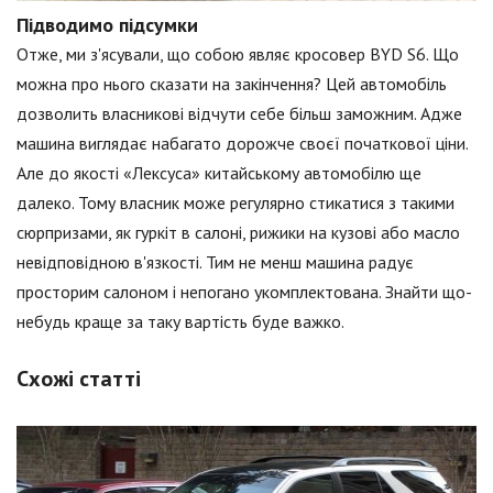
Підводимо підсумки
Отже, ми з'ясували, що собою являє кросовер BYD S6. Що
можна про нього сказати на закінчення? Цей автомобіль
дозволить власникові відчути себе більш заможним. Адже
машина виглядає набагато дорожче своєї початкової ціни.
Але до якості «Лексуса» китайському автомобілю ще
далеко. Тому власник може регулярно стикатися з такими
сюрпризами, як гуркіт в салоні, рижики на кузові або масло
невідповідною в'язкості. Тим не менш машина радує
просторим салоном і непогано укомплектована. Знайти що-
небудь краще за таку вартість буде важко.
Схожі статті