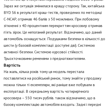
Зараз же ситуація змінилася в кращу сторону. Так, китайська
BYD S6 в результаті краш-тестів, проведених по методиці
C-NCAP, отримав 46 балів з 50 можливих. При лобовому
зіткненні з 40-процентним перекриттям кросовер отримав
п'ять зірок. Це непоганий результат. Відзначимо, що даний
автомобіль оснащується: Подушками безпеки в кількості до
шести (у базовій комплектації доступні дві). Системою
активної безпеки. Системою курсової стійкості.
Трьохточковими ременями з преднатяжителями.
Вартість
На жаль, кілька років тому ця модель перестала
поставлятися на російський ринок, тому знайти у продажу
можна тільки ті екземпляри, які раніше вже побували в
експлуатації. В середньому вартість чотирирічного
кросовера – 550 тисяч рублів. також відзначимо, що в
базову комплектацію автомобіля входять: Задні і передні