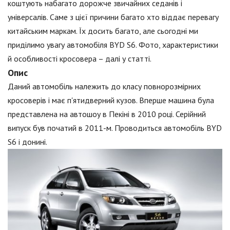
коштують набагато дорожче звичайних седанів і
універсалів. Саме з цієї причини багато хто віддає перевагу
китайським маркам. Їх досить багато, але сьогодні ми
приділимо увагу автомобіля BYD S6. Фото, характеристики
й особливості кросовера – далі у статті.
Опис
Даний автомобіль належить до класу повнорозмірних
кросоверів і має п'ятидверний кузов. Вперше машина була
представлена на автошоу в Пекіні в 2010 році. Серійний
випуск був початий в 2011-м. Проводиться автомобіль BYD
S6 і донині.