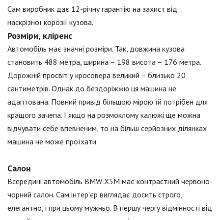
Сам виробник дає 12-річну гарантію на захист від
наскрізної корозії кузова.
Розміри, кліренс
Автомобіль має значні розміри. Так, довжина кузова
становить 488 метра, ширина – 198 висота – 176 метра.
Дорожній просвіт у кросовера великий – близько 20
сантиметрів. Однак до бездоріжжю ця машина не
адаптована. Повний привід більшою мірою їй потрібен для
кращого зачепа. І якщо на розмоклому калюжі ще можна
відчувати себе впевненим, то на більш серйозних ділянках
машина не може проїхати.
Салон
Всередині автомобіль BMW X5M має контрастний червоно-
чорний салон. Сам інтер'єр виглядає досить строго,
елегантно, і при цьому мужньо. В першу чергу відмінності від