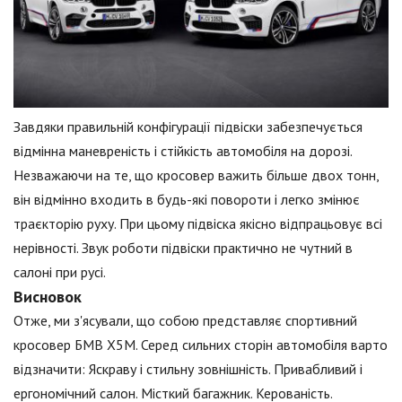
Завдяки правильній конфігурації підвіски забезпечується
відмінна маневреність і стійкість автомобіля на дорозі.
Незважаючи на те, що кросовер важить більше двох тонн,
він відмінно входить в будь-які повороти і легко змінює
траєкторію руху. При цьому підвіска якісно відпрацьовує всі
нерівності. Звук роботи підвіски практично не чутний в
салоні при русі.
Висновок
Отже, ми з'ясували, що собою представляє спортивний
кросовер БМВ Х5М. Серед сильних сторін автомобіля варто
відзначити: Яскраву і стильну зовнішність. Привабливий і
ергономічний салон. Місткий багажник. Керованість.