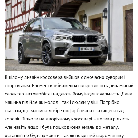
В цілому дизайн кросовера вийшов одночасно суворим і
спортивним. Елементи обваження підкреслюють динамічний
характер автомобіля і надають йому індивідуальність. Дана
машина підійде як молоді, так і людям у віці. Потрібно
сказати, що машина добре пофарбована і захищена від
корозії. Відколи на дворічному кросовері – велика рідкість.
Але навіть якщо і була пошкоджена емаль до металу,
останній не буде іржавіти, так як покритий шаром цинку.