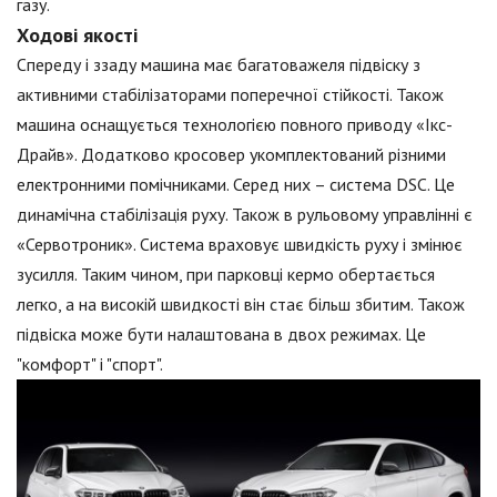
газу.
Ходові якості
Спереду і ззаду машина має багатоважеля підвіску з
активними стабілізаторами поперечної стійкості. Також
машина оснащується технологією повного приводу «Ікс-
Драйв». Додатково кросовер укомплектований різними
електронними помічниками. Серед них – система DSC. Це
динамічна стабілізація руху. Також в рульовому управлінні є
«Сервотроник». Система враховує швидкість руху і змінює
зусилля. Таким чином, при парковці кермо обертається
легко, а на високій швидкості він стає більш збитим. Також
підвіска може бути налаштована в двох режимах. Це
"комфорт" і "спорт".