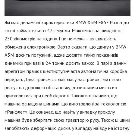
Які має динамічні характеристики BMW X5M F85? Розгін до
сотні займає всього 47 секунди. Максимальна швидкість –
250 кілометрів на годину. І це не межа – ця швидкість
обмежена електронікою. Варто сказати, що двигун у BMW
X5M досить потужний, адже досягти таких показників
динаміки при вазі в 24 тонни досить важко. В парі з даним
агрегатом працює шестиступінчаста автоматична коробка
передач. Дана трансмісія має масу настройок і миттєво
реагує на дорожню обстановку, дозволяючи миттєво
прискоритися при необхідності. Також відзначимо, що
машина оснащена шинами, що виготовлені за технологією
«Ранфлет». Це означає, що навіть у випадку проколу
машина буде зберігати свою траєкторію руху. Також ці шини
запобігають деформацію дисків у випадку наїзду на істотну