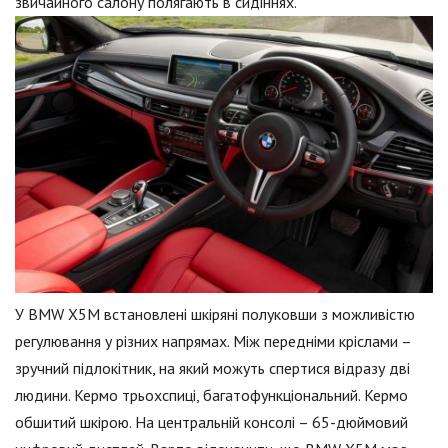
звичайного салону полягають в сидіннях.
У BMW X5M встановлені шкіряні полуковши з можливістю
регулювання у різних напрямах. Між передніми кріслами –
зручний підлокітник, на який можуть спертися відразу дві
людини. Кермо трьохспиці, багатофункціональний. Кермо
обшитий шкірою. На центральній консолі – 65-дюймовий