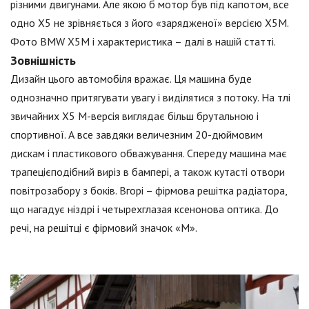
різними двигунами. Але якою б мотор був під капотом, все
одно Х5 не зрівняється з його «зарядженої» версією Х5М.
Фото BMW X5M і характеристика – далі в нашій статті.
Зовнішність
Дизайн цього автомобіля вражає. Ця машина буде
однозначно притягувати увагу і виділятися з потоку. На тлі
звичайних Х5 М-версія виглядає більш брутальною і
спортивної. А все завдяки величезним 20-дюймовим
дискам і пластикового обважування. Спереду машина має
трапецієподібний виріз в бампері, а також кутасті отвори
повітрозабору з боків. Вгорі – фірмова решітка радіатора,
що нагадує ніздрі і четырехглазая ксенонова оптика. До
речі, на решітці є фірмовий значок «М».