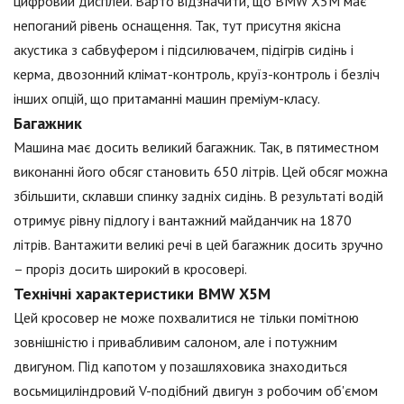
цифровий дисплей. Варто відзначити, що BMW X5M має
непоганий рівень оснащення. Так, тут присутня якісна
акустика з сабвуфером і підсилювачем, підігрів сидінь і
керма, двозонний клімат-контроль, круїз-контроль і безліч
інших опцій, що притаманні машин преміум-класу.
Багажник
Машина має досить великий багажник. Так, в пятиместном
виконанні його обсяг становить 650 літрів. Цей обсяг можна
збільшити, склавши спинку задніх сидінь. В результаті водій
отримує рівну підлогу і вантажний майданчик на 1870
літрів. Вантажити великі речі в цей багажник досить зручно
– проріз досить широкий в кросовері.
Технічні характеристики BMW X5M
Цей кросовер не може похвалитися не тільки помітною
зовнішністю і привабливим салоном, але і потужним
двигуном. Під капотом у позашляховика знаходиться
восьмициліндровий V-подібний двигун з робочим об'ємом