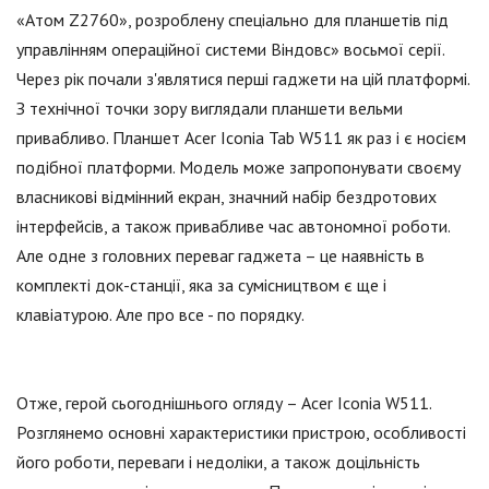
«Атом Z2760», розроблену спеціально для планшетів під
управлінням операційної системи Віндовс» восьмої серії.
Через рік почали з'являтися перші гаджети на цій платформі.
З технічної точки зору виглядали планшети вельми
привабливо. Планшет Acer Iconia Tab W511 як раз і є носієм
подібної платформи. Модель може запропонувати своєму
власникові відмінний екран, значний набір бездротових
інтерфейсів, а також привабливе час автономної роботи.
Але одне з головних переваг гаджета – це наявність в
комплекті док-станції, яка за сумісництвом є ще і
клавіатурою. Але про все - по порядку.
Отже, герой сьогоднішнього огляду – Acer Iconia W511.
Розглянемо основні характеристики пристрою, особливості
його роботи, переваги і недоліки, а також доцільність