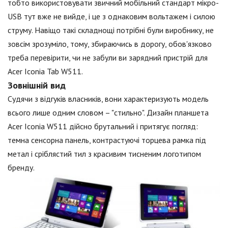
тобто використовувати звичний мобільний стандарт мікро-
USB тут вже не вийде, і це з однаковим вольтажем і силою
струму. Навіщо такі складнощі потрібні були виробнику, не
зовсім зрозуміло, тому, збираючись в дорогу, обов'язково
треба перевірити, чи не забули ви зарядний пристрій для
Acer Iconia Tab W511.
Зовнішній вид
Судячи з відгуків власників, вони характеризують модель
всього лише одним словом – "стильно". Дизайн планшета
Acer Iconia W511 дійсно брутальний і притягує погляд:
темна сенсорна панель, контрастуючі торцева рамка під
метал і сріблястий тил з красивим тисненим логотипом
бренду.