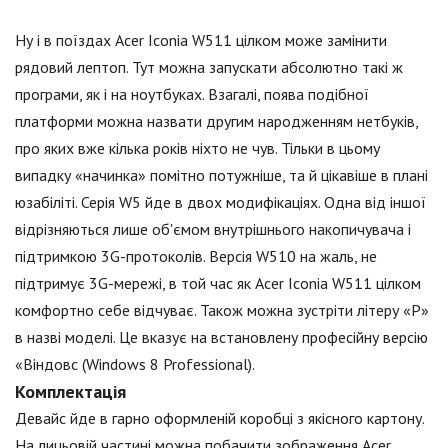
Ну і в поїздах Acer Iconia W511 цілком може замінити
рядовий лептоп. Тут можна запускати абсолютно такі ж
програми, як і на ноутбуках. Взагалі, поява подібної
платформи можна назвати другим народженням нетбуків,
про яких вже кілька років ніхто не чув. Тільки в цьому
випадку «начинка» помітно потужніше, та й цікавіше в плані
юзабіліті. Серія W5 йде в двох модифікаціях. Одна від іншої
відрізняються лише об'ємом внутрішнього накопичувача і
підтримкою 3G-протоколів. Версія W510 на жаль, не
підтримує 3G-мережі, в той час як Acer Iconia W511 цілком
комфортно себе відчуває. Також можна зустріти літеру «Р»
в назві моделі. Це вказує на встановлену професійну версію
«Віндовс (Windows 8 Professional).
Комплектація
Девайс йде в гарно оформленій коробці з якісного картону.
На лицьовій частині можна побачити зображення Acer