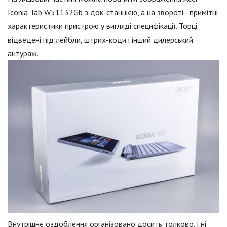
Iconia Tab W51132Gb з док-станцією, а на звороті - примітні
характеристики пристрою у вигляді специфікації. Торці
відведені під лейбли, штрих-коди і інший дилерський
антураж.
Внутрішнє оздоблення організовано досить толково, і ні