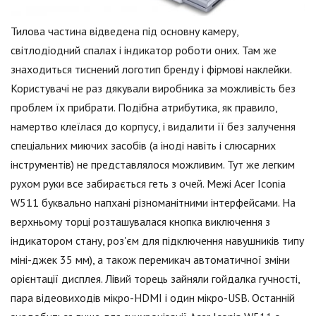
Тилова частина відведена під основну камеру,
світлодіодний спалах і індикатор роботи оних. Там же
знаходиться тиснений логотип бренду і фірмові наклейки.
Користувачі не раз дякували виробника за можливість без
проблем їх прибрати. Подібна атрибутика, як правило,
намертво клеїлася до корпусу, і видалити її без залучення
спеціальних миючих засобів (а іноді навіть і слюсарних
інструментів) не представлялося можливим. Тут же легким
рухом руки все забирається геть з очей. Межі Acer Iconia
W511 буквально напхані різноманітними інтерфейсами. На
верхньому торці розташувалася кнопка виключення з
індикатором стану, роз'єм для підключення навушників типу
міні-джек 35 мм), а також перемикач автоматичної зміни
орієнтації дисплея. Лівий торець зайняли гойдалка гучності,
пара відеовиходів мікро-HDMI і один мікро-USB. Останній