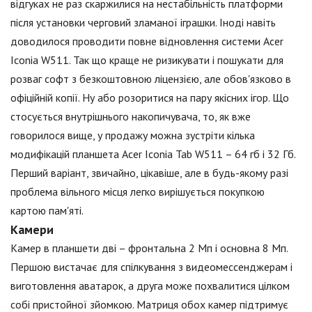
відгуках не раз скаржилися на нестабільність платформи
після установки черговий зламаної іграшки. Іноді навіть
доводилося проводити повне відновлення системи Acer
Iconia W511. Так що краще не ризикувати і пошукати для
розваг софт з безкоштовною ліцензією, але обов'язково в
офіційній копії. Ну або розоритися на пару якісних ігор. Що
стосується внутрішнього накопичувача, то, як вже
говорилося вище, у продажу можна зустріти кілька
модифікацій планшета Acer Iconia Tab W511 – 64 гб і 32 Гб.
Перший варіант, звичайно, цікавіше, але в будь-якому разі
проблема вільного місця легко вирішується покупкою
картою пам'яті.
Камери
Камер в планшети дві – фронтальна 2 Мп і основна 8 Мп.
Першою вистачає для спілкування з видеомессенджерам і
виготовлення аватарок, а друга може похвалитися цілком
собі пристойної зйомкою. Матриця обох камер підтримує