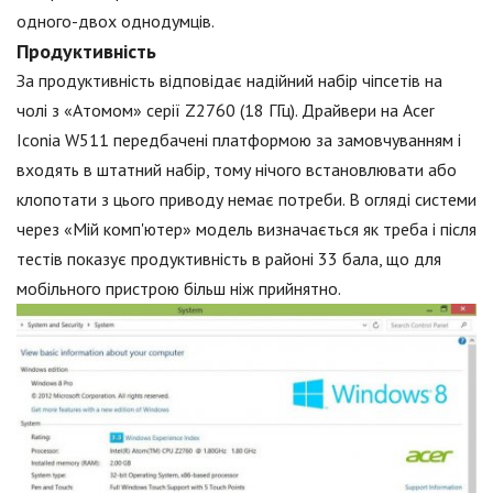
одного-двох однодумців.
Продуктивність
За продуктивність відповідає надійний набір чіпсетів на
чолі з «Атомом» серії Z2760 (18 ГГц). Драйвери на Acer
Iconia W511 передбачені платформою за замовчуванням і
входять в штатний набір, тому нічого встановлювати або
клопотати з цього приводу немає потреби. В огляді системи
через «Мій комп'ютер» модель визначається як треба і після
тестів показує продуктивність в районі 33 бала, що для
мобільного пристрою більш ніж прийнятно.