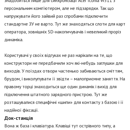
знадобиться лише для синхронізації Acer Iconia W511 з
персональним комп'ютером, але не підзарядки. Так що
напружувати його зайвий раз спробами підключити
стандартне ЗУ не варто. Тут же знаходяться слоти для карт
оператора, зовнішніх SD-накопичувачів і невеликий проріз
динаміка.
Користувачі у своїх відгуках не раз нарікали на те, що
конструктори не передбачили хоч які-небудь заглушки для
виходів. У поїздах отвори частенько забиваються сміттям,
брудом, і виколупувати її звідти – малоприємне заняття. На
правому торці знаходиться ще один динамік і вихід для
підключення штатного зарядного пристрою. Тут же
розташувалися специфічні «шипи» для контакту з базою і її
надійної фіксації.
Док-станція
Вона ж база і клавіатура. Клавіші тут острівного типу, а