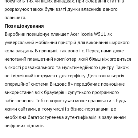
покупки в тих чи інших випадках. При складанні статті в
розрахунок також були взяті думки власників даного
планшета.
Позиціонування
Виробник позиціонує планшет Acer Iconia W511 як
універсальний мобільний пристрій для виконання широкого
кола завдань. В принципі, так воно і є. Перед нами дуже
непоганий планшетний комп'ютер, який більш ніж згодиться
в якості розважального та мультимедійного центру. Також
це і відмінний інструмент для серфінгу. Десктопна версія
операційної системи Віндовс 8» передбачає повноцінне
використання всіх браузерів і супутнього програмного
забезпечення. Тобто користувач може працювати з будь-
якими сайтами, в тому числі і з бізнес-порталами, де
необхідна багатоступенева аутентифікація із залученням
цифрових підписів.