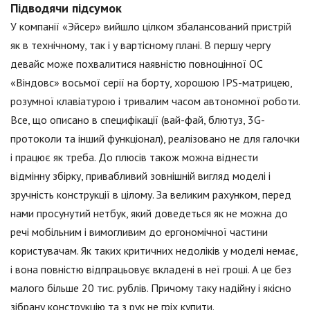
Підводячи підсумок
У компанії «Эйсер» вийшло цілком збалансований пристрій
як в технічному, так і у вартісному плані. В першу чергу
девайс може похвалитися наявністю повноцінної ОС
«Віндовс» восьмої серії на борту, хорошою IPS-матрицею,
розумної клавіатурою і тривалим часом автономної роботи.
Все, що описано в специфікації (вай-фай, блютуз, 3G-
протоколи та інший функціонал), реалізовано не для галочки
і працює як треба. До плюсів також можна віднести
відмінну збірку, привабливий зовнішній вигляд моделі і
зручність конструкції в цілому. За великим рахунком, перед
нами просунутий нетбук, який доведеться як не можна до
речі мобільним і вимогливим до ергономічної частини
користувачам. Як таких критичних недоліків у моделі немає,
і вона повністю відпрацьовує вкладені в неї гроші. А це без
малого більше 20 тис. рублів. Причому таку надійну і якісно
зібрану конструкцію та з рук не гріх купити.