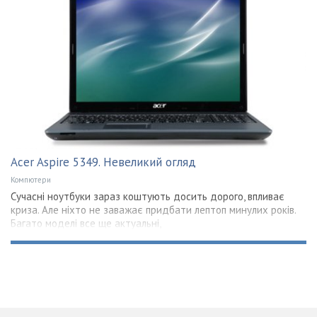
Acer Aspire 5349. Невеликий огляд
Компютери
Сучасні ноутбуки зараз коштують досить дорого, впливає
криза. Але ніхто не заважає придбати лептоп минулих років.
Багато моделі все ще актуальні,