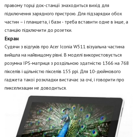
правому торці док-станції знаходиться вихід для
підключення зарядного пристрою. Для підзарядки обох
частин – і планшета, і бази - треба вставити одне в інше, а
станцію підключити до розетки.
Екран
Судячи з відгуків про Acer Iconia W511 візуальна частина
вийшла на найвищому рівні. В моделі використовується
розумна IPS-матриця з роздільною здатністю 1366 на 768
пікселів і щільністю пікселів 155 ppi. Для 10-дюймового
гаджета такої розкладки вистачає за очі, і говорити про
пикселизации не доводиться.