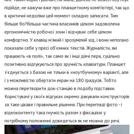
підійде, не кажучи вже про планшетному комп'ютері, так що
в критичні недоліки цей момент складно записати. Тим
більше бо?більша частина власників цілком задоволена
ергономічністю робочої зони і відчуває себе цілком
комфортно. У клавіш м'який і зрозумілий хід, і вони непогано
показали себе у пресі об'ємних текстів. Журналісти, які
працюють «в полі», так само як і інші діячі пера, суцільно
позитивно відгукуються про зручність клавіатури. Планшет
з'єднується з базою не тільки в «ноутбучному» варіанті, але
і з можливістю обертати екран на 180 градусів. Тобто
можна перетворити док-станцію в подобу підставки.
Користувачі у своїх відгуках окремо дякували конструкторів
за таке цікаве і правильне рішення. При перегляді фото - і
відеоконтенту така гнучкість разом з фіксацією у
потрібному положенні доведеться як не можна до речі.