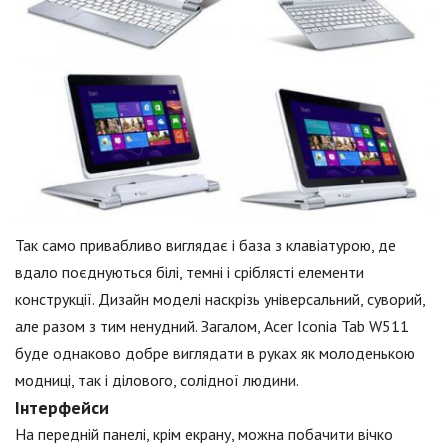
Так само привабливо виглядає і база з клавіатурою, де
вдало поєднуються білі, темні і сріблясті елементи
конструкції. Дизайн моделі наскрізь універсальний, суворий,
але разом з тим ненудний. Загалом, Acer Iconia Tab W511
буде однаково добре виглядати в руках як молоденькою
модниці, так і ділового, солідної людини.
Інтерфейси
На передній панелі, крім екрану, можна побачити вічко