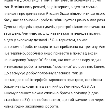
інший – в док-станції. І там, і там ємність обмежена 3540
маг. В змішаному режимі, а це інтернет, відео та музика,
планшет протримається 9 годин. Якщо підключити до нього
базу, час автономної роботи збільшується рівно в два рази.
Судячи з відгуків користувачів, пристрої цілком вистачає на
весь день. Але якщо як слід навантажити планшет іграми,
відео у високому дозволі і 3G-інтернетом, то час
автономної роботи скоротиться приблизно на третину. Але
і це терпимо, особливо якщо привести в приклад вкрай
ненажерливу "Андроїд"-братію, яка вже через пару годин
інтенсивної роботи починає "проситися" до розетки. Єдине,
що засмучує добру половину власників, так це
нестандартний інтерфейс зарядного пристрою, яке ніяким
боком не підходить під звичний роз'єм мікро-USB. А в
іншому планшет можна спокійно брати в поїздку (з док-
станцією та ЗУ) і не побоюватися, що той вимкнеться через
кілька годин захопленої роботи.