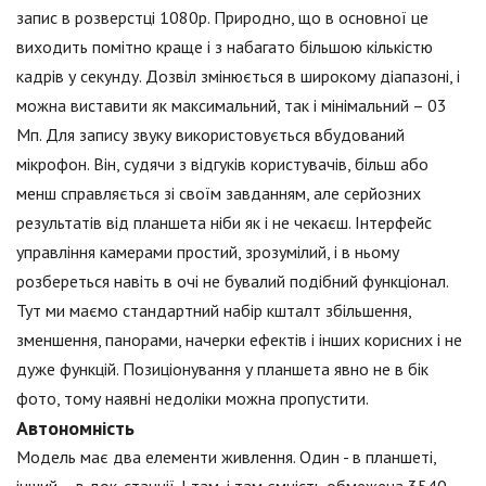
запис в розверстці 1080р. Природно, що в основної це
виходить помітно краще і з набагато більшою кількістю
кадрів у секунду. Дозвіл змінюється в широкому діапазоні, і
можна виставити як максимальний, так і мінімальний – 03
Мп. Для запису звуку використовується вбудований
мікрофон. Він, судячи з відгуків користувачів, більш або
менш справляється зі своїм завданням, але серйозних
результатів від планшета ніби як і не чекаєш. Інтерфейс
управління камерами простий, зрозумілий, і в ньому
розбереться навіть в очі не бувалий подібний функціонал.
Тут ми маємо стандартний набір кшталт збільшення,
зменшення, панорами, начерки ефектів і інших корисних і не
дуже функцій. Позиціонування у планшета явно не в бік
фото, тому наявні недоліки можна пропустити.
Автономність
Модель має два елементи живлення. Один - в планшеті,