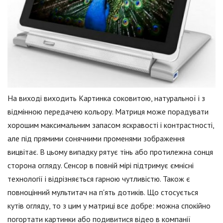
На виході виходить Картинка соковитою, натуральної і з
відмінною передачею кольору. Матриця може порадувати
хорошим максимальним запасом яскравості і контрастності,
але під прямими сонячними променями зображення
вицвітає. В цьому випадку рятує тінь або протилежна сонця
сторона огляду. Сенсор в повній мірі підтримує ємнісні
технології і відрізняється гарною чутливістю. Також є
повноцінний мультитач на п'ять дотиків. Що стосується
кутів огляду, то з цим у матриці все добре: можна спокійно
погортати картинки або подивитися відео в компанії