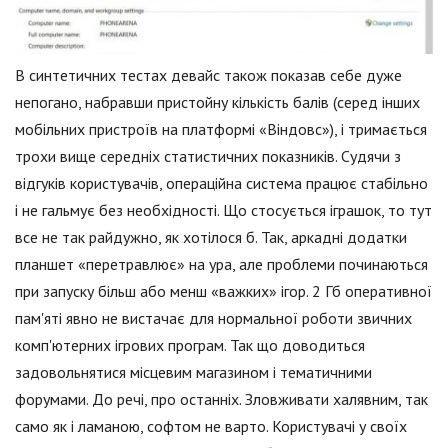
В синтетичних тестах девайс також показав себе дуже
непогано, набравши пристойну кількість балів (серед інших
мобільних пристроїв на платформі «Віндовс»), і тримається
трохи вище середніх статистичних показників. Судячи з
відгуків користувачів, операційна система працює стабільно
і не гальмує без необхідності. Що стосується іграшок, то тут
все не так райдужно, як хотілося б. Так, аркадні додатки
планшет «перетравлює» на ура, але проблеми починаються
при запуску більш або менш «важких» ігор. 2 Гб оперативної
пам'яті явно не вистачає для нормальної роботи звичних
комп'ютерних ігрових програм. Так що доводиться
задовольнятися місцевим магазином і тематичними
форумами. До речі, про останніх. Зловживати халявним, так
само як і ламаною, софтом не варто. Користувачі у своїх