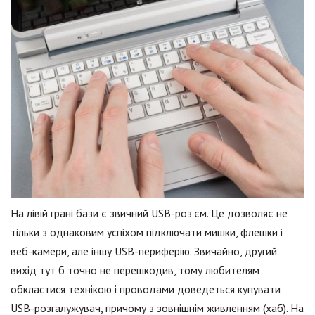
На лівій грані бази є звичний USB-роз'єм. Це дозволяє не
тільки з однаковим успіхом підключати мишки, флешки і
веб-камери, але іншу USB-периферію. Звичайно, другий
вихід тут б точно не перешкодив, тому любителям
обкластися технікою і проводами доведеться купувати
USB-розгалужувач, причому з зовнішнім живленням (хаб). На