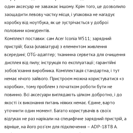
один аксесуар не заважає іншому. Крім того, це дозволило
заощадити левову частку місця, і упаковка не нагадує
коробку від ноутбука, як це зустрічається у доброї
половини конкурентів.
Комплект поставки: сам Acer Iconia W511; зарядний
пристрій; база (клавіатура) з елементом живлення
всередині; OTG-адаптер; тканинна серветка для очищення
дисплея від пилу; інструкція по експлуатації; гарантійні
зобов'язання виробника. Комплектація стандартна, і тут
немає нічого зайвого. Пристроєм можна користуватися «з
коробки», тому проблем з початком роботи бути не
повинно. Всі аксесуари виглядають цілком добротно, і до
якості їх виконання питань ніяких немає. Єдине, варто
уточнити один момент. Багато користувачів в своїх
відгуках не раз нарікали на специфічне зарядний пристрій, а
вірніше, на його роз'єм для підключення – ADP-18TB A.