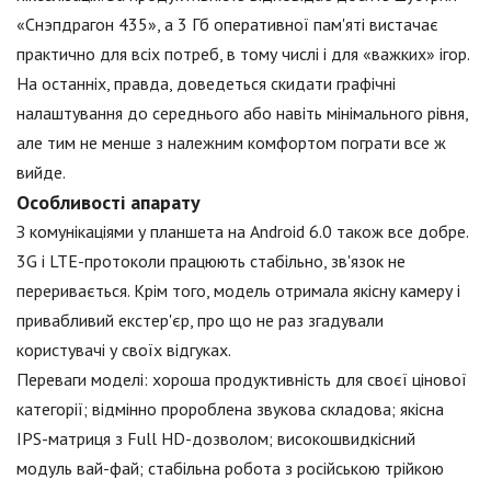
«Снэпдрагон 435», а 3 Гб оперативної пам'яті вистачає
практично для всіх потреб, в тому числі і для «важких» ігор.
На останніх, правда, доведеться скидати графічні
налаштування до середнього або навіть мінімального рівня,
але тим не менше з належним комфортом пограти все ж
вийде.
Особливості апарату
З комунікаціями у планшета на Android 6.0 також все добре.
3G і LTE-протоколи працюють стабільно, зв'язок не
переривається. Крім того, модель отримала якісну камеру і
привабливий екстер'єр, про що не раз згадували
користувачі у своїх відгуках.
Переваги моделі: хороша продуктивність для своєї цінової
категорії; відмінно пророблена звукова складова; якісна
IPS-матриця з Full HD-дозволом; високошвидкісний
модуль вай-фай; стабільна робота з російською трійкою