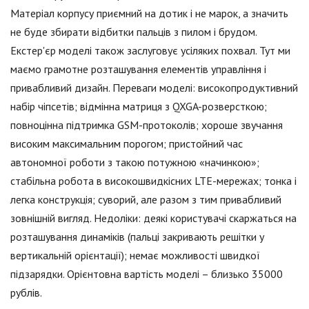
Матеріал корпусу приємний на дотик і не марок, а значить
не буде збирати відбитки пальців з пилом і брудом.
Екстер'єр моделі також заслуговує усіляких похвал. Тут ми
маємо грамотне розташування елементів управління і
привабливий дизайн. Переваги моделі: високопродуктивний
набір чіпсетів; відмінна матриця з QXGA-розверсткою;
повноцінна підтримка GSM-протоколів; хороше звучання
високим максимальним порогом; пристойний час
автономної роботи з такою потужною «начинкою»;
стабільна робота в високошвидкісних LTE-мережах; тонка і
легка конструкція; суворий, але разом з тим привабливий
зовнішній вигляд. Недоліки: деякі користувачі скаржаться на
розташування динаміків (пальці закривають решітки у
вертикальній орієнтації); немає можливості швидкої
підзарядки. Орієнтовна вартість моделі – близько 35000
рублів.