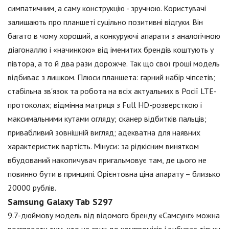
симпатичним, а саму конструкцію - зручною. Користувачі
залишають про планшеті суцільно позитивні відгуки. Він
багато в чому хороший, а конкуруючі апарати з аналогічною
діагоналлю і «начинкою» від іменитих брендів коштують у
півтора, а то й два рази дорожче. Так що свої гроші модель
відбиває з лишком. Плюси планшета: гарний набір чіпсетів;
стабільна зв'язок та робота на всіх актуальних в Росії LTE-
протоколах; відмінна матриця з Full HD-розверсткою і
максимальними кутами огляду; сканер відбитків пальців;
привабливий зовнішній вигляд; адекватна для наявних
характеристик вартість. Мінуси: за рідкісним винятком
вбудований накопичувач пригальмовує там, де цього не
повинно бути в принципі. Орієнтовна ціна апарату – близько
20000 рублів.
Samsung Galaxy Tab S297
9.7-дюймову модель від відомого бренду «Самсунг» можна
розглядати тим, хто не звик до компромісів і вибирає тільки