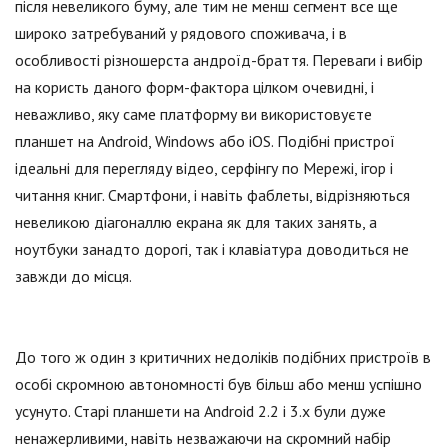
після невеликого буму, але тим не менш сегмент все ще
широко затребуваний у рядового споживача, і в
особливості різношерста андроїд-браття. Переваги і вибір
на користь даного форм-фактора цілком очевидні, і
неважливо, яку саме платформу ви використовуєте
планшет на Android, Windows або iOS. Подібні пристрої
ідеальні для перегляду відео, серфінгу по Мережі, ігор і
читання книг. Смартфони, і навіть фаблеты, відрізняються
невеликою діагоналлю екрана як для таких занять, а
ноутбуки занадто дорогі, так і клавіатура доводиться не
завжди до місця.
До того ж один з критичних недоліків подібних пристроїв в
особі скромною автономності був більш або менш успішно
усунуто. Старі планшети на Android 2.2 і 3.х були дуже
ненажерливими, навіть незважаючи на скромний набір