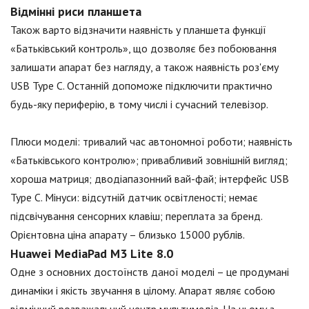
Відмінні риси планшета
Також варто відзначити наявність у планшета функції
«Батьківський контроль», що дозволяє без побоювання
залишати апарат без нагляду, а також наявність роз'єму
USB Type С. Останній допоможе підключити практично
будь-яку периферію, в тому числі і сучасний телевізор.
Плюси моделі: тривалий час автономної роботи; наявність
«Батьківського контролю»; привабливий зовнішній вигляд;
хороша матриця; дводіапазонний вай-фай; інтерфейс USB
Type С. Мінуси: відсутній датчик освітленості; немає
підсвічування сенсорних клавіш; переплата за бренд.
Орієнтовна ціна апарату – близько 15000 рублів.
Huawei MediaPad M3 Lite 8.0
Одне з основних достоїнств даної моделі – це продумані
динаміки і якість звучання в цілому. Апарат являє собою
відмінний розважальний центр мультимедіа. На ньому з