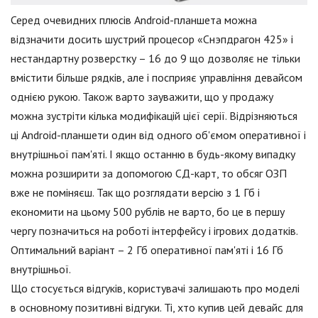
Серед очевидних плюсів Android-планшета можна
відзначити досить шустрий процесор «Снэпдрагон 425» і
нестандартну розверстку – 16 до 9 що дозволяє не тільки
вмістити більше рядків, але і посприяє управління девайсом
однією рукою. Також варто зауважити, що у продажу
можна зустріти кілька модифікацій цієї серії. Відрізняються
ці Android-планшети один від одного об'ємом оперативної і
внутрішньої пам'яті. І якщо останню в будь-якому випадку
можна розширити за допомогою СД-карт, то обсяг ОЗП
вже не поміняєш. Так що розглядати версію з 1 Гб і
економити на цьому 500 рублів не варто, бо це в першу
чергу позначиться на роботі інтерфейсу і ігрових додатків.
Оптимальний варіант – 2 Гб оперативної пам'яті і 16 Гб
внутрішньої.
Що стосується відгуків, користувачі залишають про моделі
в основному позитивні відгуки. Ті, хто купив цей девайс для