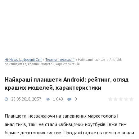
Hi-News: Цифровий Світ
»
Техніка і технології
» Найкращі планшети Android:
рейтинг, огляд кращих моделей, характеристики
Найкращі планшети Android: рейтинг, огляд
кращих моделей, характеристики
28.05.2018, 20:37
1 040
0
Планшети, незважаючи на запевнення маркетологів і
аналітиків, так і не стали «вбивцями» ноутбуків і вже тим
більше десктопних систем. Продажі гаджетів помітно впали