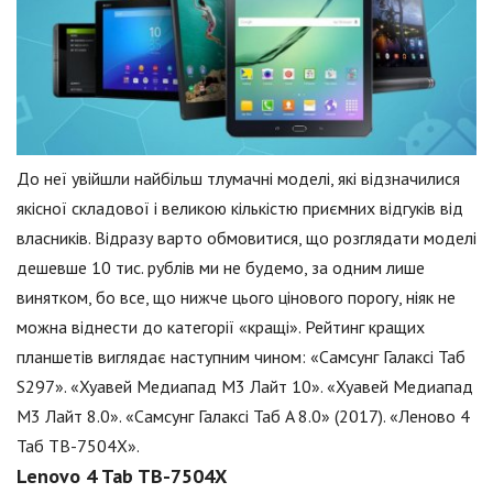
До неї увійшли найбільш тлумачні моделі, які відзначилися
якісної складової і великою кількістю приємних відгуків від
власників. Відразу варто обмовитися, що розглядати моделі
дешевше 10 тис. рублів ми не будемо, за одним лише
винятком, бо все, що нижче цього цінового порогу, ніяк не
можна віднести до категорії «кращі». Рейтинг кращих
планшетів виглядає наступним чином: «Самсунг Галаксі Таб
S297». «Хуавей Медиапад M3 Лайт 10». «Хуавей Медиапад
M3 Лайт 8.0». «Самсунг Галаксі Таб A 8.0» (2017). «Леново 4
Таб TB-7504X».
Lenovo 4 Tab TB-7504X