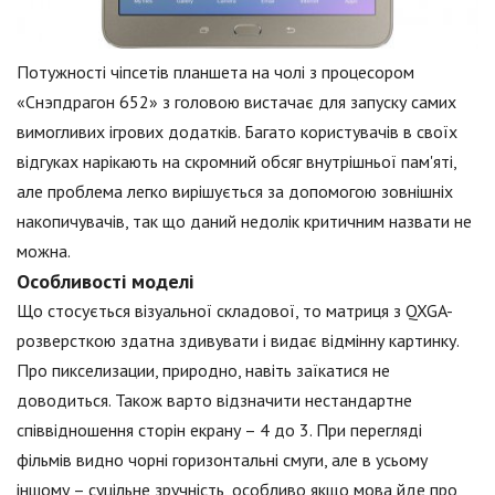
Потужності чіпсетів планшета на чолі з процесором
«Снэпдрагон 652» з головою вистачає для запуску самих
вимогливих ігрових додатків. Багато користувачів в своїх
відгуках нарікають на скромний обсяг внутрішньої пам'яті,
але проблема легко вирішується за допомогою зовнішніх
накопичувачів, так що даний недолік критичним назвати не
можна.
Особливості моделі
Що стосується візуальної складової, то матриця з QXGA-
розверсткою здатна здивувати і видає відмінну картинку.
Про пикселизации, природно, навіть заїкатися не
доводиться. Також варто відзначити нестандартне
співвідношення сторін екрану – 4 до 3. При перегляді
фільмів видно чорні горизонтальні смуги, але в усьому
іншому – суцільне зручність, особливо якщо мова йде про