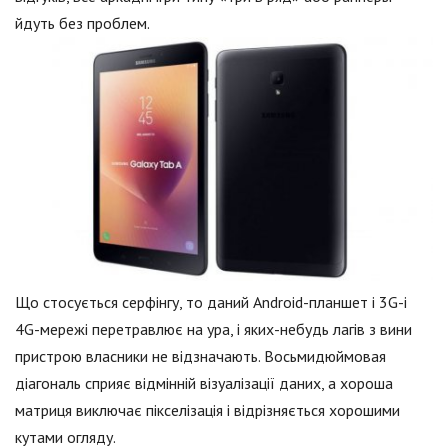
йдуть без проблем.
Що стосується серфінгу, то даний Android-планшет і 3G-і
4G-мережі перетравлює на ура, і яких-небудь лагів з вини
пристрою власники не відзначають. Восьмидюймовая
діагональ сприяє відмінній візуалізації даних, а хороша
матриця виключає пікселізація і відрізняється хорошими
кутами огляду.