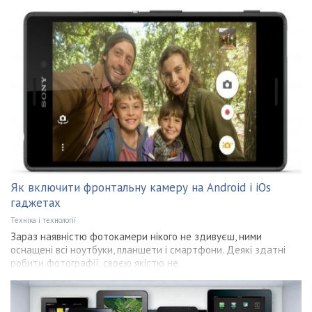
Як включити фронтальну камеру на Android і iOs
гаджетах
Техніка і технології
Зараз наявністю фотокамери нікого не здивуєш, ними
оснащені всі ноутбуки, планшети і смартфони. Деякі здатні
робити фотографії, своєю якістю не