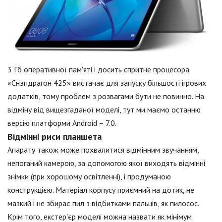
3 Гб оперативної пам'яті і досить спритне процесора
«Снэпдрагон 425» вистачає для запуску більшості ігрових
додатків, тому проблем з розвагами бути не повинно. На
відміну від вищезгаданої моделі, тут ми маємо останню
версію платформи Android – 7.0.
Відмінні риси планшета
Апарату також може похвалитися відмінним звучанням,
непоганий камерою, за допомогою якої виходять відмінні
знімки (при хорошому освітленні), і продуманою
конструкцією. Матеріал корпусу приємний на дотик, не
мазкий і не збирає пил з відбитками пальців, як пилосос.
Крім того, екстер'єр моделі можна назвати як мінімум