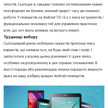
чіпсетів. Сьогодні ж завдяки толково оптимізованим новим
платформам ми бачимо значний приріст часу автономної
роботи. У планшетів на Android 7.0 і 6.х є маса інструментів і
функціональних можливостей для управління практично
всім, що хоч якось впливає на витрату енергії.
Труднощі вибору
Сьогоднішній ринок мобільних гаджетів пропонує масу
варіантів, що називається, на будь-який смак і колір. І
заплутатися у всьому цьому різноманітті дуже легко,
особливо недосвідченому в цих справах споживачеві. В
якості поради або рекомендації можна порадити звернути
увагу на нашу добірку кращих Android-планшетів.