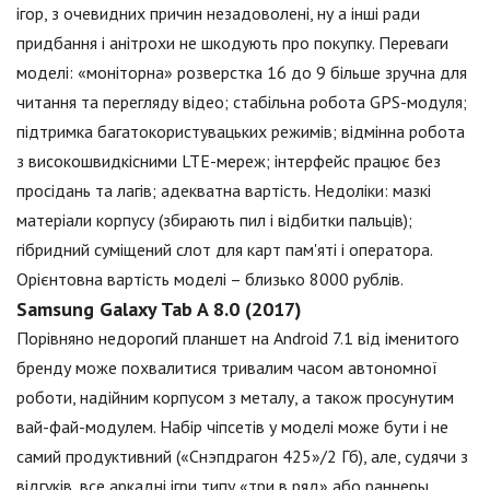
ігор, з очевидних причин незадоволені, ну а інші ради
придбання і анітрохи не шкодують про покупку. Переваги
моделі: «моніторна» розверстка 16 до 9 більше зручна для
читання та перегляду відео; стабільна робота GPS-модуля;
підтримка багатокористувацьких режимів; відмінна робота
з високошвидкісними LTE-мереж; інтерфейс працює без
просідань та лагів; адекватна вартість. Недоліки: мазкі
матеріали корпусу (збирають пил і відбитки пальців);
гібридний суміщений слот для карт пам'яті і оператора.
Орієнтовна вартість моделі – близько 8000 рублів.
Samsung Galaxy Tab A 8.0 (2017)
Порівняно недорогий планшет на Android 7.1 від іменитого
бренду може похвалитися тривалим часом автономної
роботи, надійним корпусом з металу, а також просунутим
вай-фай-модулем. Набір чіпсетів у моделі може бути і не
самий продуктивний («Снэпдрагон 425»/2 Гб), але, судячи з
відгуків, все аркадні ігри типу «три в ряд» або раннеры