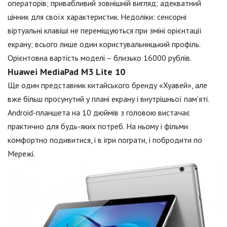
операторів; привабливий зовнішній вигляд; адекватний
цінник для своїх характеристик. Недоліки: сенсорні
віртуальні клавіші не переміщуються при зміні орієнтації
екрану; всього лише один користувальницький профіль.
Орієнтовна вартість моделі – близько 16000 рублів.
Huawei MediaPad M3 Lite 10
Ще один представник китайського бренду «Хуавей», але
вже більш просунутий у плані екрану і внутрішньої пам'яті.
Android-планшета на 10 дюймів з головою вистачає
практично для будь-яких потреб. На ньому і фільми
комфортно подивитися, і в ігри пограти, і побродити по
Мережі.