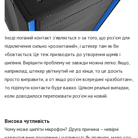
Іноді поганий контакт з'являється з-за того, що роз'єм для
підключення сильно «розхитаний», і штекер там як би
«бовтається. Це теж призводить до утворення шумів і
шипіння. Вирішити проблему не завжди можна легко. Якщо,
наприклад, штекер увіткнутий не до кінця, то це досить
просто виправити, а от якщо роз'єм всередині «разболтан»,
то підігнути контакти буде важко. Цілком реальні випадки,
коли доводилося перепоювати роз'єм на новий.
Висока чутливість
Чому може шипіти мікрофон? Друга причина – невірні
налаштування посилення і чутливості. Як правило, мало хто