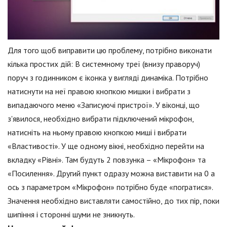
Для того щоб виправити цю проблему, потрібно виконати
кілька простих дій: В системному треї (внизу праворуч)
поруч з годинником є іконка у вигляді динаміка. Потрібно
натиснути на неї правою кнопкою мишки і вибрати з
випадаючого меню «Записуючі пристрої». У віконці, що
з'явилося, необхідно вибрати підключений мікрофон,
натисніть на ньому правою кнопкою миші і вибрати
«Властивості». У ще одному вікні, необхідно перейти на
вкладку «Рівні». Там будуть 2 повзунка – «Мікрофон» та
«Посилення». Другий пункт одразу можна виставити на 0 а
ось з параметром «Мікрофон» потрібно буде «погратися».
Значення необхідно виставляти самостійно, до тих пір, поки
шипіння і сторонні шуми не зникнуть.