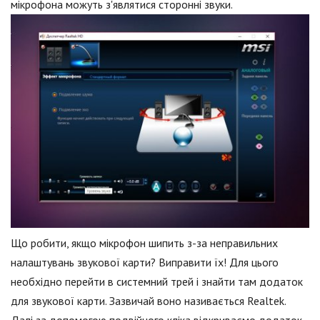
мікрофона можуть з'являтися сторонні звуки.
Що робити, якщо мікрофон шипить з-за неправильних
налаштувань звукової карти? Виправити їх! Для цього
необхідно перейти в системний трей і знайти там додаток
для звукової карти. Зазвичай воно називається Realtek.
Далі за допомогою подвійного кліка відкриваємо додаток.