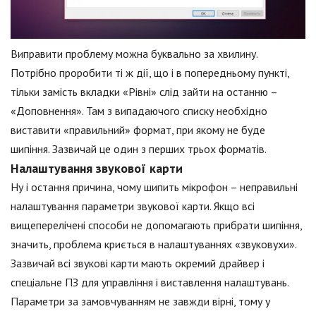
Виправити проблему можна буквально за хвилину.
Потрібно проробити ті ж дії, що і в попередньому пункті,
тільки замість вкладки «Рівні» слід зайти на останню –
«Доповнення». Там з випадаючого списку необхідно
виставити «правильний» формат, при якому не буде
шипіння. Зазвичай це один з перших трьох форматів.
Налаштування звукової карти
Ну і остання причина, чому шипить мікрофон – неправильні
налаштування параметри звукової карти. Якщо всі
вищеперелічені способи не допомагають прибрати шипіння,
значить, проблема криється в налаштуваннях «звуковухи».
Зазвичай всі звукові карти мають окремий драйвер і
спеціальне ПЗ для управління і виставлення налаштувань.
Параметри за замовчуванням не завжди вірні, тому у