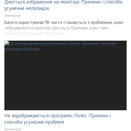
Двоїться зображення на моніторі. Причини і способи
усунення неполадок
Компютери
Багато користувачів ПК часто стикаються з проблемою, коли
зображення на моніторі двоїться. Причини, чому таке
трапляється, можуть бути різні,
Не відображаються програми iTunes. Причини і
способи усунення проблем
Компютери