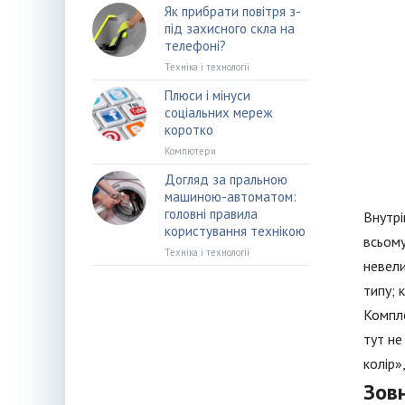
Як прибрати повітря з-
під захисного скла на
телефоні?
Техніка і технології
Плюси і мінуси
соціальних мереж
коротко
Компютери
Догляд за пральною
машиною-автоматом:
головні правила
Внутрі
користування технікою
всьому
Техніка і технології
невели
типу; 
Компле
тут не
колір»
Зов