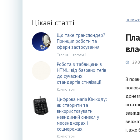
Цікаві статті
Hi-News:
Пла
Що таке транспондер?
Принцип роботи та
вла
сфери застосування
Техніка і технології
29.0
Робота з таблицями в
HTML: від базових тегів
до сучасних
З появ
стандартів стилізації
полови
Компютери
донезм
Цифрова магія Юнікоду:
штатни
як створити та
використовувати
завжди
невидимий символ у
вважат
месенджерах і
соцмережах
і, вже
Компютери