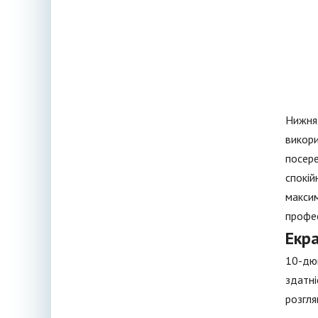
Нижня 
викори
посере
спокій
максим
профес
Екр
10-дюй
здатні
розгля