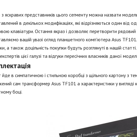
з яскравих представників цього сегменту можна назвати модель
авлений в декількох модифікаціях, які відрізняються один від од
вою клавіатури. Остання якраз і дозволяє перетворити рядовий
авляємо вашій увазі огляд планшетного комп'ютера Asus TF101.
ки, а також доцільність покупки будуть розглянуті в нашій статті
експертів цієї галузі та відгуки пересічних власників даної моделі
плектація
 йде в симпатичною і стильною коробці з щільного картону з те
ений сам трансформер Asus TF101 а характеристики у вигляді к
ному боці.