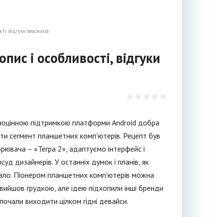
ті, відгуки власників
пис і особливості, відгуки
овноцінною підтримкою платформи Android добра
ти сегмент планшетних комп'ютерів. Рецепт був
ювача – «Тегра 2», адаптуємо інтерфейс і
уд дизайнерів. У останніх думок і планів, як
икало. Піонером планшетних комп'ютерів можна
вийшов грудкою, але ідею підхопили інші бренди
, почали виходити цілком гідні девайси.