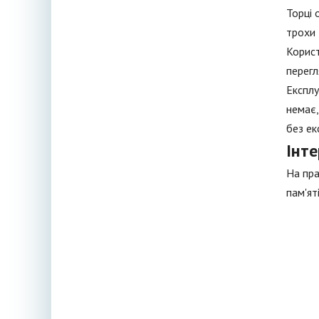
Торці 
трохи 
Корист
перегл
Експлу
немає,
без ек
Інт
На пра
пам'ят