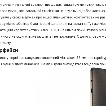
отримали металеві вставки, що додає гаджетом не тільки захисту
товстуваті, але загальної стилістики не псують і відображаються
увачі у своїх відгуках про інших планшетних комп'ютерах не раз
яду відео або ігор були нерідкі випадкові натискання. Тут же міс
атаційні характеристики Asus TF101 на цілком прийнятному рівні 
 нічого не скрипить, не люфтить і не поскрипує. Одним словом
стриму.
ерфейси
вому торці розташувався класичний міні-джек 35 мм для гарнітур
і і один з двох динаміків. На лівій грані знаходяться гойдалка гуч