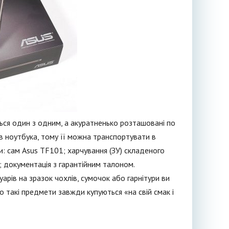
ся один з одним, а акуратненько розташовані по
в ноутбука, тому її можна транспортувати в
: сам Asus TF101; харчування (ЗУ) складеного
; документація з гарантійним талоном.
рів на зразок чохлів, сумочок або гарнітури ви
бо такі предмети завжди купуються «на свій смак і