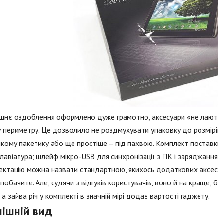
шнє оздоблення оформлено дуже грамотно, аксесуари «не лають
 периметру. Це дозволило не роздмухувати упаковку до розмірі
кому пакетику або ще простіше – під пахвою. Комплект поставки
клавіатура; шлейф мікро-USB для синхронізації з ПК і заряджання
ктацію можна назвати стандартною, якихось додаткових аксесуа
 побачите. Але, судячи з відгуків користувачів, воно й на краще, 
, а зайва річ у комплекті в значній мірі додає вартості гаджету.
нішній вид