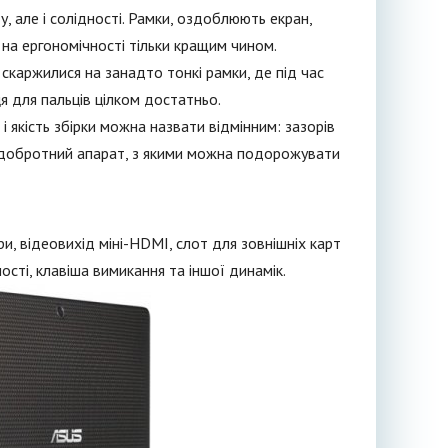
, але і солідності. Рамки, оздоблюють екран,
 на ергономічності тільки кращим чином.
 скаржилися на занадто тонкі рамки, де під час
ця для пальців цілком достатньо.
і якість збірки можна назвати відмінним: зазорів
 – добротний апарат, з якими можна подорожувати
и, відеовихід міні-HDMI, слот для зовнішніх карт
ності, клавіша вимикання та іншої динамік.