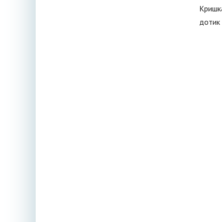
Кришка
дотик 