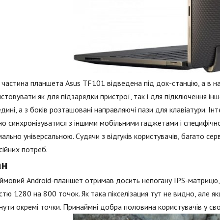
частина планшета Asus TF101 відведена під док-станцію, а в на
стовувати як для підзарядки пристрої, так і для підключення інш
дині, а з боків розташовані направляючі пази для клавіатури. 
но синхронізуватися з іншими мобільними гаджетами і специфіч
ально універсальною. Судячи з відгуків користувачів, багато се
ійних потреб.
ан
мовий Android-планшет отримав досить непогану IPS-матрицю, 
стю 1280 на 800 точок. Як така пікселізация тут не видно, але я
нути окремі точки. Принаймні добра половина користувачів у свої