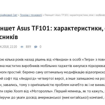
 Цифровий Світ
»
Техніка і технології
» Планшет Asus TF101: характеристики, опис і особливос
ншет Asus TF101: характеристики, о
сників
4.2018, 22:20
889
0
ою кілька років назад рішень від «Нвидиа» в особі «Тегра» з п
на маститих виробників мобільних гаджетів кинулася підкорюва
оги простий: беремо саму оптимальну модифікацію відеоприскор
й софт під «Андроїд» четвертої версії, а інше залишаємо на розс
, завались, тому з оригінальністю проблем начебто як і не вин
и серію Xoom від «Мотороллы». Перший млинець, як то кажуть, 
 беручи до уваги досвід американської (нині китайської) компанії