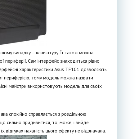
шому випадку – клавіатуру. Її також можна
ої периферії. Сам інтерфейс знаходиться рівно
Інтерфейсні характеристики Asus TF101 дозволяють
ної периферією, тому модель можна назвати
рвісні майстри використовують модель для своїх
яка спокійно справляється з роздільною
кщо сильно придивитися, то, може, і вийде
х відгуках наявність цього ефекту не відзначала.