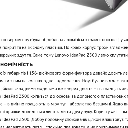
 поверхня ноутбука оброблена алюмінієм з грамотною шліфуван
 покриття на якісному пластиці. По краях корпус трохи згладжени
ерських здуття. Саме тому Lenovo IdeaPad Z500 легко сплутати 
номічність
оїх габаритів і 156-дюймового форм-фактора девайс досить лег
ати з ним на колінах одне задоволення. Ноутбук не віддає тягаре
, більш складними моделями вже через десять – п'ятнадцять хви
 IdeaPad Z500 кріпиться до основи за допомогою пластикових пе
е – відмінно працюють: в міру тугі і абсолютно безшумні. Якщо 
тті кришки доведеться явно задіяти другу руку. Користувачі з ц
 IdeaPad Z500. Добру половину споживачів цілком влаштовує так
аз налаштувати петлі і спокійно працювати, а не притримувати к