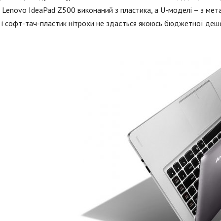
 Lenovo IdeaPad Z500 виконаний з пластика, а U-моделі – з мет
 і софт-тач-пластик нітрохи не здається якоюсь бюджетної деш