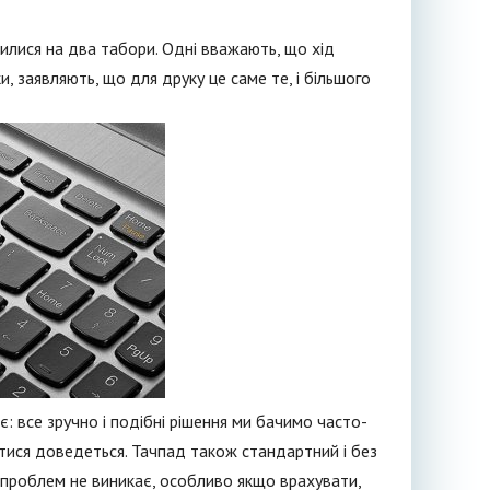
илися на два табори. Одні вважають, що хід
и, заявляють, що для друку це саме те, і більшого
ає: все зручно і подібні рішення ми бачимо часто-
атися доведеться. Тачпад також стандартний і без
ь проблем не виникає, особливо якщо врахувати,