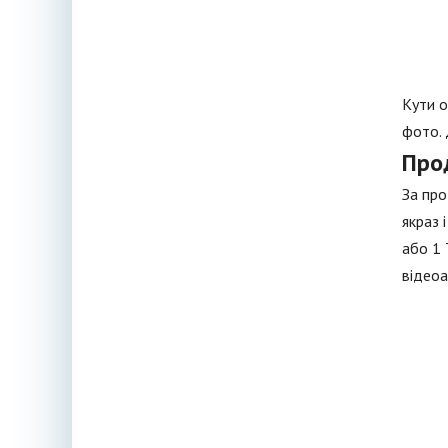
Кути о
фото. 
Про
За про
якраз 
або 1 
відеоа