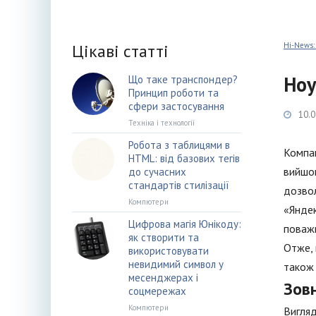
Цікаві статті
Hi-News:
Ноу
Що таке транспондер?
Принцип роботи та
сфери застосування
10.0
Техніка і технології
Робота з таблицями в
Компан
HTML: від базових тегів
вийшов
до сучасних
стандартів стилізації
дозвол
Компютери
«Яндек
Цифрова магія Юнікоду:
поважн
як створити та
Отже, 
використовувати
невидимий символ у
також 
месенджерах і
Зов
соцмережах
Компютери
Вигляд