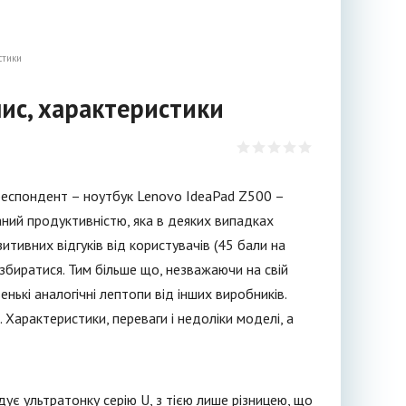
стики
пис, характеристики
 респондент – ноутбук Lenovo IdeaPad Z500 –
ний продуктивністю, яка в деяких випадках
тивних відгуків від користувачів (45 бали на
озбиратися. Тим більше що, незважаючи на свій
енькі аналогічні лептопи від інших виробників.
Характеристики, переваги і недоліки моделі, а
ує ультратонку серію U, з тією лише різницею, що