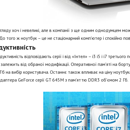
гляду хоч і невеликі, але в компанії з ще одним однодумцем мо
До того ж ноутбук – це не стаціонарний комп'ютер і спокійно по
дуктивність
дуктивність відповідають серії i від «Інтел» – i3 i5 і i7 третьог
і залежить від обраної модифікації. Оперативної пам'яті на борту
Тб на вибір користувача. Останнє також впливає на ціну ноутбук
даптера GeForce серії GT 645М з пам'яттю DDR3 об'ємом 2 Гб.