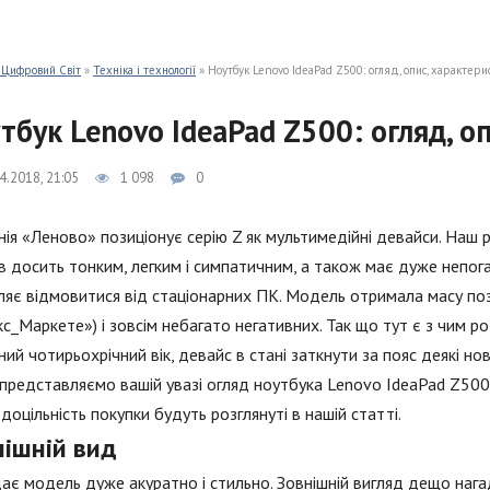
 Цифровий Світ
»
Техніка і технології
» Ноутбук Lenovo IdeaPad Z500: огляд, опис, характери
тбук Lenovo IdeaPad Z500: огляд, о
4.2018, 21:05
1 098
0
ія «Леново» позиціонує серію Z як мультимедійні девайси. Наш
 досить тонким, легким і симпатичним, а також має дуже непога
яє відмовитися від стаціонарних ПК. Модель отримала масу пози
с_Маркете») і зовсім небагато негативних. Так що тут є з чим р
ий чотирьохрічний вік, девайс в стані заткнути за пояс деякі нов
представляємо вашій увазі огляд ноутбука Lenovo IdeaPad Z500. 
доцільність покупки будуть розглянуті в нашій статті.
нішній вид
ає модель дуже акуратно і стильно. Зовнішній вигляд дещо нагад