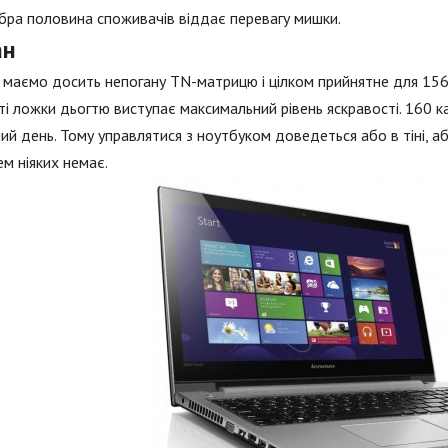
ра половина споживачів віддає перевагу мишки.
ан
 маємо досить непогану TN-матрицю і цілком прийнятне для 15
ті ложки дьогтю виступає максимальний рівень яскравості. 160 
ий день. Тому управлятися з ноутбуком доведеться або в тіні, аб
м ніяких немає.