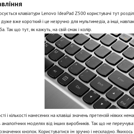
авління
сується клавіатури Lenovo IdeaPad Z500 користувачі тут розділ
 дуже вже короткий і це незручно для мультимедіа, а інші, навпак
а. Так що тут, як кажуть, на свій смак і колір.
сті і кількості нанесених на клавіші значень претензій ніяких нем
в аналогічних моделях від інших виробників. Так що не переучув
означених кнопок. Користуватися їм зручно і нескладно. Якихос