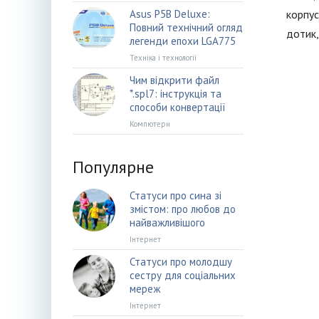
Asus P5B Deluxe:
корпус
Повний технічний огляд
дотик,
легенди епохи LGA775
Техніка і технології
Чим відкрити файл
*.spl7: інструкція та
способи конвертації
Компютери
Популярне
Статуси про сина зі
змістом: про любов до
найважливішого
Інтернет
Статуси про молодшу
сестру для соціальних
мереж
Інтернет