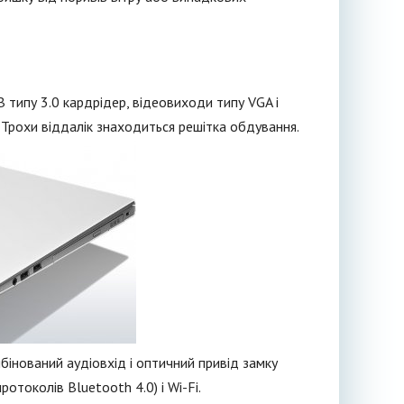
 типу 3.0 кардрідер, відеовиходи типу VGA і
 Трохи віддалік знаходиться решітка обдування.
інований аудіовхід і оптичний привід замку
отоколів Bluetooth 4.0) і Wi-Fi.