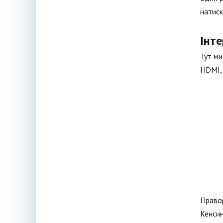
натиск
Інт
Тут ми
HDMI, 
Правор
Кенсин