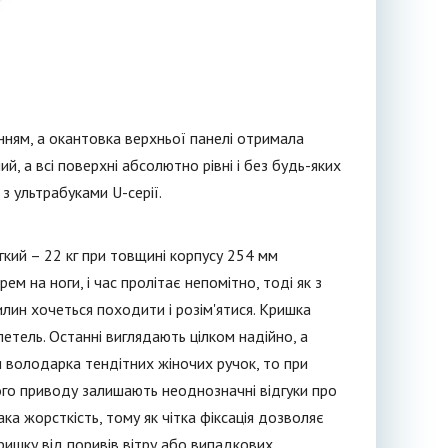
ням, а окантовка верхньої панелі отримала
й, а всі поверхні абсолютно рівні і без будь-яких
з ультрабуками U-серії.
кий – 22 кг при товщині корпусу 254 мм
м на ноги, і час пролітає непомітно, тоді як з
лин хочеться походити і розім'ятися. Кришка
тель. Останні виглядають цілком надійно, а
ви володарка тендітних жіночих ручок, то при
ього приводу залишають неоднозначні відгуки про
а жорсткість, тому як чітка фіксація дозволяє
ришку від поривів вітру або випадкових