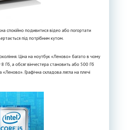
жна спокійно подивитися відео або погортати
вертається під потрібним кутом.
о покоління. Ціна на ноутбук «Леново» багато в чому
 8 Гб, а обсяг вінчестера становить або 500 Гб
а «Леново». Графічна складова лягла на плечі