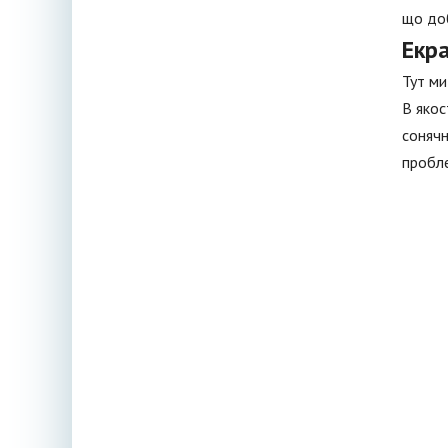
що доб
Екр
Тут ми
В якос
сонячн
пробле