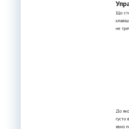
Упр
Що сто
клавіш
не треб
До яко
густо 
явно п