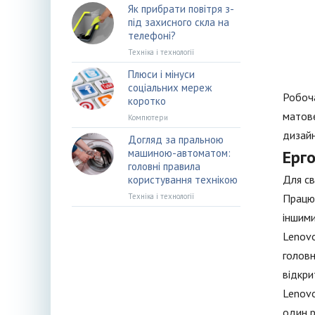
Як прибрати повітря з-
під захисного скла на
телефоні?
Техніка і технології
Плюси і мінуси
соціальних мереж
Робоча
коротко
матове
Компютери
дизайн
Догляд за пральною
машиною-автоматом:
Ерго
головні правила
Для св
користування технікою
Техніка і технології
Працюв
іншими
Lenovo
головн
відкри
Lenovo
один р