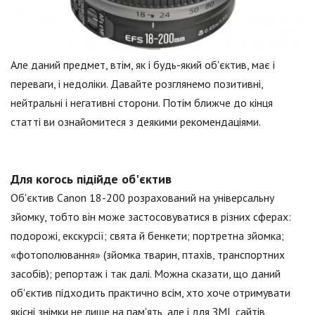
Але даний предмет, втім, як і будь-який об'єктив, має і
переваги, і недоліки. Давайте розглянемо позитивні,
нейтральні і негативні сторони. Потім ближче до кінця
статті ви ознайомитеся з деякими рекомендаціями.
Для когось підійде об'єктив
Об'єктив Canon 18-200 розрахований на універсальну
зйомку, тобто він може застосовуватися в різних сферах:
подорожі, екскурсії; свята й бенкети; портретна зйомка;
«фотополювання» (зйомка тварин, птахів, транспортних
засобів); репортаж і так далі. Можна сказати, що даний
об'єктив підходить практично всім, хто хоче отримувати
якісні знімки не лише на пам'ять, але і для ЗМІ, сайтів,