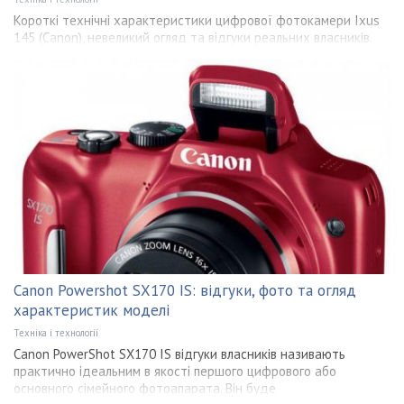
Короткі технічні характеристики цифрової фотокамери Ixus
145 (Canon), невеликий огляд та відгуки реальних власників.
Canon Powershot SX170 IS: відгуки, фото та огляд
характеристик моделі
Техніка і технології
Canon PowerShot SX170 IS відгуки власників називають
практично ідеальним в якості першого цифрового або
основного сімейного фотоапарата. Він буде