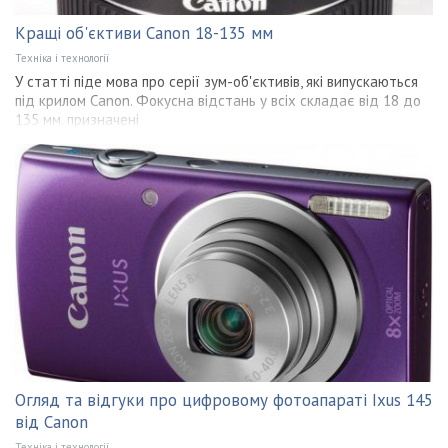
Кращі об'єктиви Canon 18-135 мм
Техніка і технології
У статті піде мова про серії зум-об'єктивів, які випускаються
під крилом Canon. Фокусна відстань у всіх складає від 18 до
135 мм. призначені
Огляд та відгуки про цифровому фотоапараті Ixus 145
від Canon
Техніка і технології