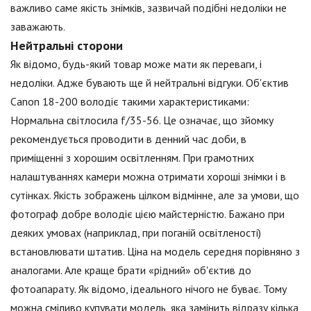
важливо саме якість знімків, зазвичай подібні недоліки не
заважають.
Нейтральні сторони
Як відомо, будь-який товар може мати як переваги, і
недоліки. Адже бувають ще й нейтральні відгуки. Об'єктив
Canon 18-200 володіє такими характеристиками:
Нормальна світлосила f/35-56. Це означає, що зйомку
рекомендується проводити в денний час доби, в
приміщенні з хорошим освітленням. При грамотних
налаштуваннях камери можна отримати хороші знімки і в
сутінках. Якість зображень цілком відмінне, але за умови, що
фотограф добре володіє цією майстерністю. Бажано при
деяких умовах (наприклад, при поганій освітленості)
встановлювати штатив. Ціна на модель середня порівняно з
аналогами. Але краще брати «рідний» об'єктив до
фотоапарату. Як відомо, ідеального нічого не буває. Тому
можна сміливо купувати модель, яка замінить відразу кілька