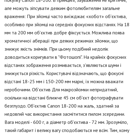
але можуть зіпсувати деяким фотолюбителям загальне
враження: При зйомці часто виїжджає «хобот» об'єктива,
особливо при зйомці на середніх фокусних відстанях. На 18
мм та 200 мм об'єктив добре фіксується. Можлива поява
хроматичної аберації при деяких режимах зйомки, що
знижує якість знімків. При цьому подібний недолік
доводиться коригувати в "Фотошопі". На крайніх фокусних
відстанях зображення розмивається, з'являються шуми і
знижується різкість. Користувачі відзначають, що фокусні
відстані 18-25 мм і 150-200 мм марні, їх можна вважати
неробочими. Об'єктив Для макрозйомки непридатний,
оскільки на відстані ближче 45 см об'єкт фотографувати
безглуздо. Об'єктив Canon 18-200 на жаль, здатний за
недовгий час використання засмітитися пилом зсередини.
Вага моделі - 600 г, а діаметр об'єктива - 72 мм. Зрозуміло,
такий габарит і велику вагу сподобаються не всім. Тим, кому