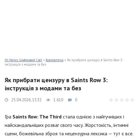
Hi-News: Цифровий Світ
»
Компютери
» Як прибрати цензуру в Saints Row 3:
інструкція з модами та без
Як прибрати цензуру в Saints Row 3:
інструкція з модами та без
25.04.2026, 15:32
1 610
0
Гра
Saints Row: The Third
стала однією з найгучніших і
найскандальніших розваг свого часу. Жорстокість, інтимні
сцени, божевільна зброя та нецензурна лексика — тут є все.