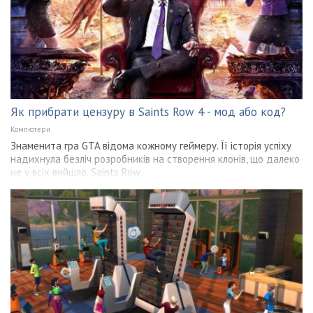
Як прибрати цензуру в Saints Row 4 - мод або код?
Компютери
Знаменита гра GTA відома кожному геймеру. Її історія успіху
надихнула безліч розробників на створення клонів, що далеко
не у всіх вийшло. Saints Row