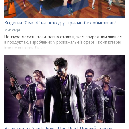
Коди на "Сімс 4" на цензуру: граємо без обмежень!
Компютери
Цензура досить-таки давно стала цілком природним явищем
в продуктах, вироблених у розважальній сфері. І комп'ютерні
ігри не виняток. Як же
Чіт-коди на Saints Row: The Third. Повний список