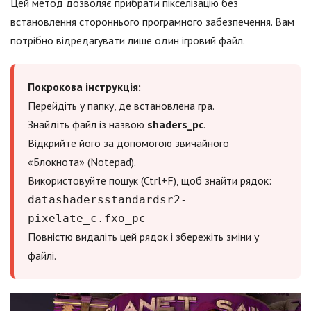
Цей метод дозволяє прибрати пікселізацію без
встановлення стороннього програмного забезпечення. Вам
потрібно відредагувати лише один ігровий файл.
Покрокова інструкція:
Перейдіть у папку, де встановлена гра.
Знайдіть файл із назвою
shaders_pc
.
Відкрийте його за допомогою звичайного
«Блокнота» (Notepad).
Використовуйте пошук (Ctrl+F), щоб знайти рядок:
datashadersstandardsr2-
pixelate_c.fxo_pc
Повністю видаліть цей рядок і збережіть зміни у
файлі.