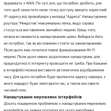
працювати з WAN. По суті, все, що потрібно зробити, для
того щоб захистити свою точку доступу, введіть коректний
IP-адресу від провайдера у вкладці "Адреса". Налаштування
роутера "Микротик" максимально легка, якщо справа
стосується виставлення звичайної мережі. Більш того,
можна встановити в налаштуваннях шлюз. Вибирати його
не потрібно, так як він повинен стояти за замовчуванням.
Після цього має початися повне функціонування Wi-Fi
мережі. Після цього ніяких додаткових налаштувань для
працездатності Інтернету проводити не треба. При бажанні
в інтерфейсі можна виставити автоматичне відображення
часу. Для цього потрібно буде прописати адресу сервера, з
якого маршрут буде запитувати час, а також виставити
часовий пояс.
Налаштування мережевих інтерфейсів
Досить поширеною проблемою є налаштування мережевих
інтерфейсів на деяких роутерах від цього виробника.