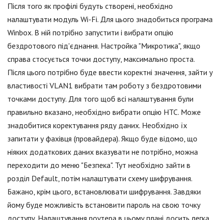
Після того як профілі будуть створені, необхідно
налаштувати модуль Wi-Fi. Для цього знадобиться програма
Winbox. В ній потрібно запустити і вибрати опцію
бездротового під'єднання. Настройка "Микротика", якщо
справа стосується точки доступу, максимально проста.
Після цього потрібно буде ввести коректні значення, зайти у
властивості VLAN1 вибрати там роботу з бездротовими
точками доступу. Для того щоб всі налаштування були
правильно вказано, необхідно вибрати опцію HTC. Може
знадобитися коректування ряду даних. Необхідно їх
запитати у фахівця (провайдера). Якщо буде відомо, що
ніяких додаткових даних вказувати не потрібно, можна
переходити до меню "Безпека". Тут необхідно зайти в
розділ Default, потім налаштувати схему шифрування.
Бажано, крім цього, встановлювати шифрування. Завдяки
йому буде можливість встановити пароль на свою точку
доступу. Налаштування роутера в цьому плані досить легка,