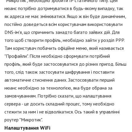
"Микротик", необхідно зробити IP статичного типу. Цей
нюанс потрібно дотримуватися в будь-якому випадку, так
як адреса не має змінюватися. Якщо ж він буде динамічним,
постійно доведеться всім користувачам використовувати
DNS-ім'я, що спричинить занадто багато зайвих дій. Для
того щоб створити профіль, необхідно зайти у розділ PPP.
Там користувач побачить офіційне меню, який називається
"Профайли". Після необхідно сформувати потрібний
профіль, який буде застосовуватися до різних пригод. Більш
того, слід також застосувати шифрування і поставити
автоматичне стиснення даних. Застосовувати перший
нюанс необхідно за технологією, яка буде обрана за
замовчуванням. Потрібно сказати, що налаштування
сервера - це досить складний процес, тому необхідно
стежити за ним і не відволікатися. Ось такий в управлінні
роутер "Микротик".
Налаштування WiFi