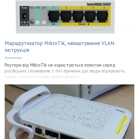
Маршрутизатор MikroTik, налаштування VLAN:
інструкція
Компютери
Роутери від MikroTik не користуються попитом серед
російських споживачів з тієї причини, що люди відчувають
деяке складності при налагодженні