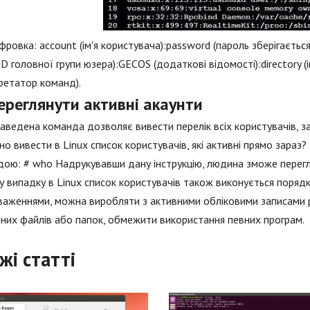
ровка: account (ім'я користувача):password (пароль зберігаєтьс
(ID головної групи юзера):GECOS (додаткові відомості):directory 
ретатор команд).
ереглянути активні акаунти
ведена команда дозволяє вивести перелік всіх користувачів, за
но вивести в Linux список користувачів, які активні прямо зара
ою: # who Надрукувавши дану інструкцію, людина зможе переглян
 випадку в Linux список користувачів також виконується поряд
аженнями, можна виробляти з активними обліковими записами рі
них файлів або папок, обмежити використання певних програм.
жі статті