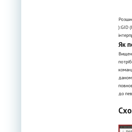
Розшиф
):GID 
інтерп
Як п
Вищена
потріб
команд
даному
повнов
до пев
Схо