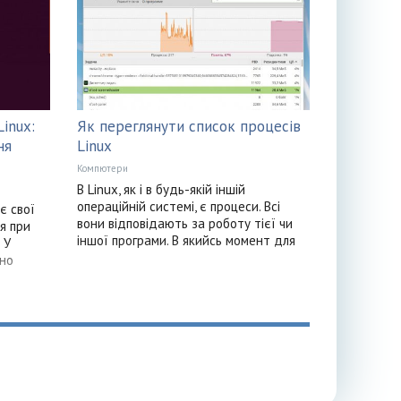
inux:
Як переглянути список процесів
ня
Linux
Компютери
В Linux, як і в будь-якій іншій
операційній системі, є процеси. Всі
є свої
вони відповідають за роботу тієї чи
ся при
іншої програми. В якийсь момент для
 У
рно