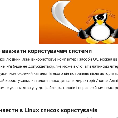
о вважати користувачем системи
кої людини, який використовує комп'ютер і засоби ОС, можна в
ьне ім'я (інше не допускається), яке може включати латинські літе
увач має окремий каталог. В нього він потрапляє після авторизаці
ай користувацькі каталоги знаходяться в директорії /home. Адм
змежування доступу до файлів, каталогів і периферійним пристр
ивести в Linux список користувачів