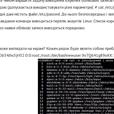
е чином вирішити задачу виведення існуючих облікових записів?
ою (допускається використовувати різні параметри): # cat /etc
дні дані містить файл /etc/passwd. До нього безпосередньо і зв
завдання команди виводиться перелік акаунтів Linux. Список кор
ро наявні облікові записи виводяться порядково.
може виглядати на екрані? Кожен рядок буде являти собою приб
D634Jhs5jH32:0:0:root:/root:/bin/bashnewuser:Xv7Q641g89oKK: