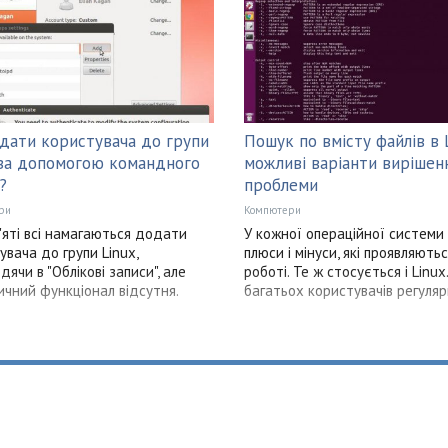
дати користувача до групи
Пошук по вмісту файлів в L
 за допомогою командного
можливі варіанти вирішен
?
проблеми
ри
Компютери
'яті всі намагаються додати
У кожної операційної системи 
увача до групи Linux,
плюси і мінуси, які проявляють
дячи в "Облікові записи", але
роботі. Те ж стосується і Linux.
ичний функціонал відсутня.
багатьох користувачів регуля