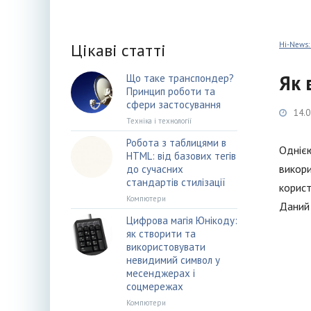
Цікаві статті
Hi-News:
Як 
Що таке транспондер?
Принцип роботи та
сфери застосування
14.0
Техніка і технології
Робота з таблицями в
Однією
HTML: від базових тегів
викори
до сучасних
стандартів стилізації
корист
Компютери
Даний 
Цифрова магія Юнікоду:
як створити та
використовувати
невидимий символ у
месенджерах і
соцмережах
Компютери