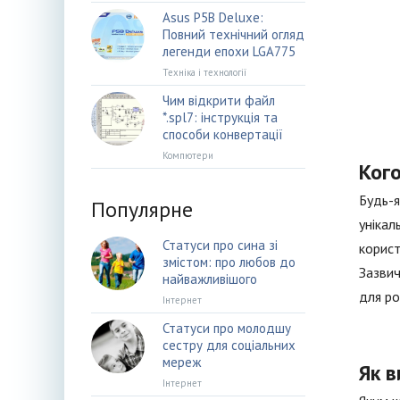
Asus P5B Deluxe:
Повний технічний огляд
легенди епохи LGA775
Техніка і технології
Чим відкрити файл
*.spl7: інструкція та
способи конвертації
Компютери
Ког
Будь-я
Популярне
унікал
Статуси про сина зі
корист
змістом: про любов до
Зазвич
найважливішого
для ро
Інтернет
Статуси про молодшу
сестру для соціальних
мереж
Як в
Інтернет