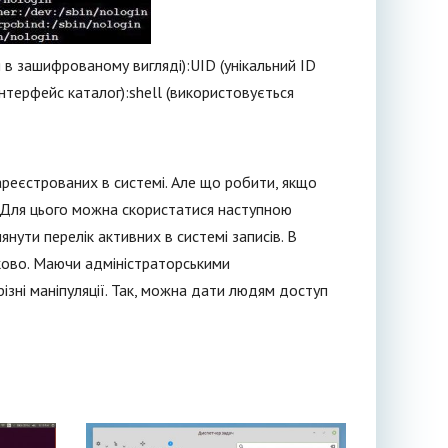
я в зашифрованому вигляді):UID (унікальний ID
(інтерфейс каталог):shell (використовується
реєстрованих в системі. Але що робити, якщо
з? Для цього можна скористатися наступною
ути перелік активних в системі записів. В
ково. Маючи адміністраторськими
зні маніпуляції. Так, можна дати людям доступ