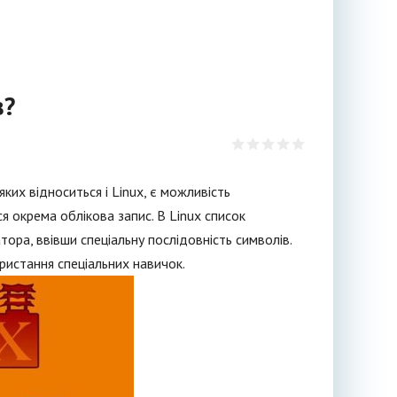
в?
их відноситься і Linux, є можливість
я окрема облікова запис. В Linux список
ра, ввівши спеціальну послідовність символів.
ористання спеціальних навичок.