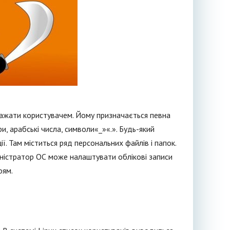
важати користувачем. Йому призначається певна
ри, арабські числа, символи«_»«.». Будь-який
ї. Там міститься ряд персональних файлів і папок.
іністратор ОС може налаштувати облікові записи
оям.