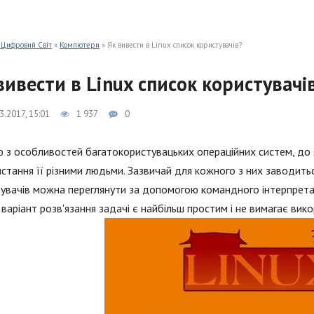
 Цифровий Світ
»
Компютери
» Як вивести в Linux список користувачів?
вивести в Linux список користувачі
3.2017, 15:01
1 937
0
 з особливостей багатокористувацьких операційних систем, до як
стання її різними людьми. Зазвичай для кожного з них заводитьс
увачів можна переглянути за допомогою командного інтерпретато
варіант розв'язання задачі є найбільш простим і не вимагає вик