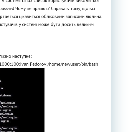
 В системі Linux список користувачів виводиться
/passwd Чому це працює? Справа в тому, що всі
ертається цікавиться обліковими записами людина.
истувачів у системі може бути досить великим.
лизно наступне:
1000:100:Ivan Fedorov:/home/newuser:/bin/bash