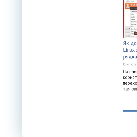
Як до
Linux
рядка
Компюте
По пам
корист
перехо
там зв