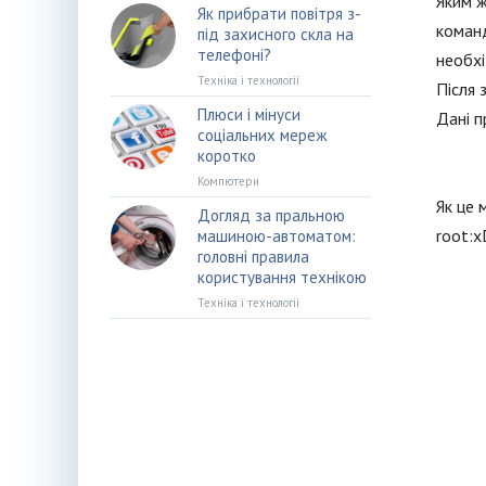
Яким ж
Як прибрати повітря з-
команд
під захисного скла на
телефоні?
необхі
Техніка і технології
Після 
Плюси і мінуси
Дані п
соціальних мереж
коротко
Компютери
Як це 
Догляд за пральною
root:x
машиною-автоматом:
головні правила
користування технікою
Техніка і технології