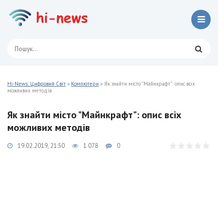
Hi-News: Цифровий Світ
»
Компютери
» Як знайти місто "Майнкрафт": опис всіх
можливих методів
Як знайти місто "Майнкрафт": опис всіх
можливих методів
19.02.2019, 21:50
1 078
0