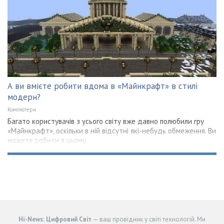
А ви вмієте робити вдома в «Майнкрафт» в стилі
модерн?
Компютери
Багато користувачів з усього світу вже давно полюбили гру
«Майнкрафт», оскільки в ній відсутні які-небудь обмеження. Ви
можете робити в цьому
Hi-News: Цифровий Світ
— ваш провідник у світі технологій. Ми