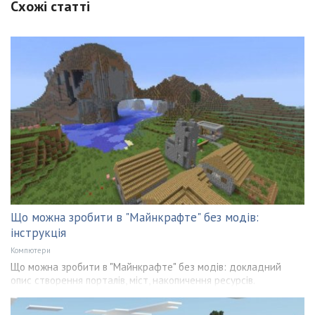
Схожі статті
Що можна зробити в "Майнкрафте" без модів:
інструкція
Компютери
Що можна зробити в "Майнкрафте" без модів: докладний
опис створення порталів, міст, накопичення ресурсів.