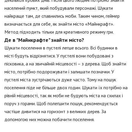
декількох ігрових днів. Після цього людині потрібно знайти
населений пункт, який побудували персонажі. Шукати
найкраще там, де спавнились моби. Таким чином, геймер
визначається для себе, як знайти місто «Майнкрафт».
Метод підходить тільки для креативного режиму гри.
Де в "Майнкрафте" знайти місто?
Шукати поселення в пустелі легше всього. Всі будинки в
місті будуть відрізнятися. У пустелі вони побудовані з
пісковика, а на звичайній місцевості – з дерева. Щоб знайти
місто, потрібно подорожувати і залишати позначки. У
пустелі міста зустрічаються дуже часто. Тому на пошук
поселення піде не більше двох годин. Шукати їх потрібно на
рівній місцевості, так як моби не будують міста на схилах і
поруч з горами. Щоб полегшити пошук, рекомендується
частіше дивитися на горизонт з великих дерев. За
допомогою них можна побачити поселення.