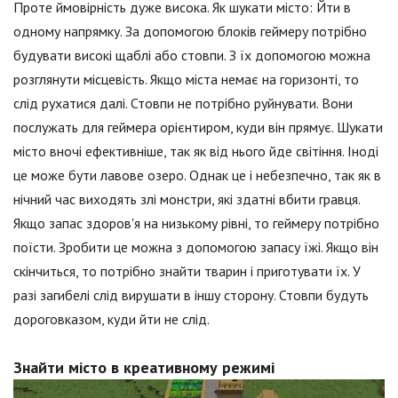
Проте ймовірність дуже висока. Як шукати місто: Йти в
одному напрямку. За допомогою блоків геймеру потрібно
будувати високі щаблі або стовпи. З їх допомогою можна
розглянути місцевість. Якщо міста немає на горизонті, то
слід рухатися далі. Стовпи не потрібно руйнувати. Вони
послужать для геймера орієнтиром, куди він прямує. Шукати
місто вночі ефективніше, так як від нього йде світіння. Іноді
це може бути лавове озеро. Однак це і небезпечно, так як в
нічний час виходять злі монстри, які здатні вбити гравця.
Якщо запас здоров'я на низькому рівні, то геймеру потрібно
поїсти. Зробити це можна з допомогою запасу їжі. Якщо він
скінчиться, то потрібно знайти тварин і приготувати їх. У
разі загибелі слід вирушати в іншу сторону. Стовпи будуть
дороговказом, куди йти не слід.
Знайти місто в креативному режимі