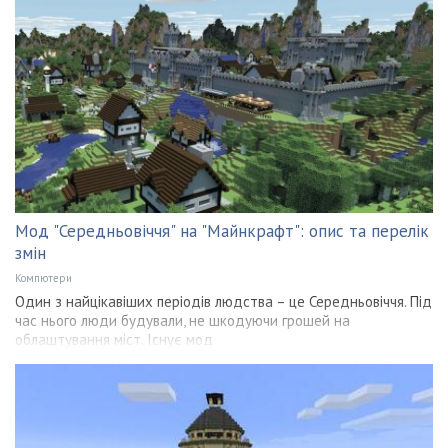
Мод "Середньовіччя" на "Майнкрафт": опис та перелік
змін
Компютери
Один з найцікавіших періодів людства – це Середньовіччя. Під
час нього люди будували, не шкодуючи грошей на
облаштування міст. Існує мод