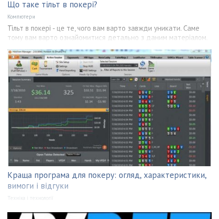
Що таке тільт в покері?
Компютери
Тільт в покері - це те, чого вам варто завжди уникати. Саме
тому вам варто ознайомитися детально з даним матеріалом.
Краща програма для покеру: огляд, характеристики,
вимоги і відгуки
Техніка і технології