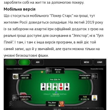
заробляти собі на життя за допомогою покеру.
Мобільна версія
Що стосується мобільного "Покер Старс" на гроші, тут
жителям Росії доведеться складніше. На лютий 2019 року
із-за заборони на азартні ігри офіційний додаток з грою на
реальні гроші доступні для скачування в "Эппстор", ні в "Гугл
Плей". І там, і там є інша версія програми, в якій діє той
самий запис, що й у звичайній, але грати можна тільки на
умовні безкоштовні фішки.