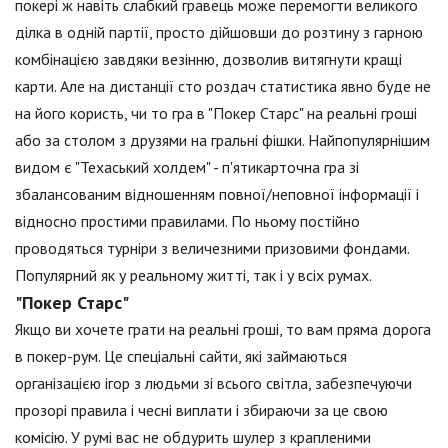
покері ж навіть слабкий гравець може перемогти великого
ділка в одній партії, просто дійшовши до розтину з гарною
комбінацією завдяки везінню, дозволив витягнути кращі
карти. Але на дистанції сто роздач статистика явно буде не
на його користь, чи то гра в "Покер Старс" на реальні гроші
або за столом з друзями на гральні фішки. Найпопулярнішим
видом є "Техаський холдем" - п'ятикарточна гра зі
збалансованим відношенням повної/неповної інформації і
відносно простими правилами. По ньому постійно
проводяться турніри з величезними призовими фондами.
Популярний як у реальному житті, так і у всіх румах.
"Покер Старс"
Якщо ви хочете грати на реальні гроші, то вам пряма дорога
в покер-рум. Це спеціальні сайти, які займаються
організацією ігор з людьми зі всього світла, забезпечуючи
прозорі правила і чесні виплати і збираючи за це свою
комісію. У румі вас не обдурить шулер з крапленими