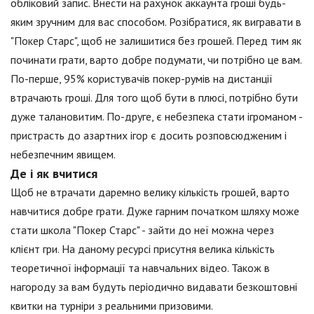
обліковий запис. Внести на рахунок аккаунта гроші будь-
яким зручним для вас способом. Розібратися, як вигравати в
"Покер Старс", щоб не залишитися без грошей. Перед тим як
починати грати, варто добре подумати, чи потрібно це вам.
По-перше, 95% користувачів покер-румів на дистанції
втрачають гроші. Для того щоб бути в плюсі, потрібно бути
дуже талановитим. По-друге, є небезпека стати ігроманом -
пристрасть до азартних ігор є досить розповсюдженим і
небезпечним явищем.
Де і як вчитися
Щоб не втрачати даремно велику кількість грошей, варто
навчитися добре грати. Дуже гарним початком шляху може
стати школа "Покер Старс" - зайти до неї можна через
клієнт гри. На даному ресурсі присутня велика кількість
теоретичної інформації та навчальних відео. Також в
нагороду за вам будуть періодично видавати безкоштовні
квитки на турніри з реальними призовими.