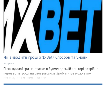
Як виводити гроші з 1xBet? Способи та умови
Інтернет
Після вдалої гри на ставки в букмекерській конторі потрібно
перевести гроші на свої рахунки. Зробити це можна по-
різному, так як перш за все