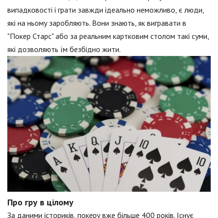
випадковості і грати завжди ідеально неможливо, є люди,
які на ньому заробляють. Вони знають, як вигравати в
"Покер Старс" або за реальним картковим столом такі суми,
які дозволяють їм безбідно жити.
Про гру в цілому
За даними істориків, покеру вже більше 400 років. Існує