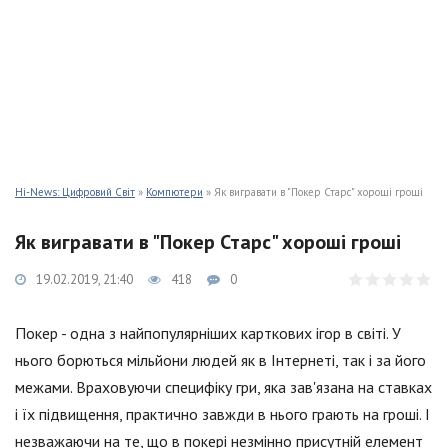
Hi-News: Цифровий Світ
»
Компютери
» Як вигравати в "Покер Старс" хороші гроші
Як вигравати в "Покер Старс" хороші гроші
19.02.2019, 21:40
418
0
Покер - одна з найпопулярніших карткових ігор в світі. У
нього борються мільйони людей як в Інтернеті, так і за його
межами. Враховуючи специфіку гри, яка зав'язана на ставках
і їх підвищення, практично завжди в нього грають на гроші. І
незважаючи на те, що в покері незмінно присутній елемент