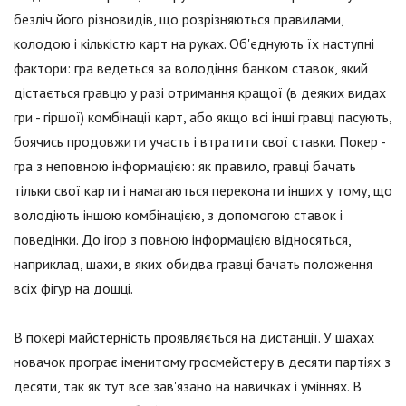
безліч його різновидів, що розрізняються правилами,
колодою і кількістю карт на руках. Об'єднують їх наступні
фактори: гра ведеться за володіння банком ставок, який
дістається гравцю у разі отримання кращої (в деяких видах
гри - гіршої) комбінації карт, або якщо всі інші гравці пасують,
боячись продовжити участь і втратити свої ставки. Покер -
гра з неповною інформацією: як правило, гравці бачать
тільки свої карти і намагаються переконати інших у тому, що
володіють іншою комбінацією, з допомогою ставок і
поведінки. До ігор з повною інформацією відносяться,
наприклад, шахи, в яких обидва гравці бачать положення
всіх фігур на дошці.
В покері майстерність проявляється на дистанції. У шахах
новачок програє іменитому гросмейстеру в десяти партіях з
десяти, так як тут все зав'язано на навичках і уміннях. В