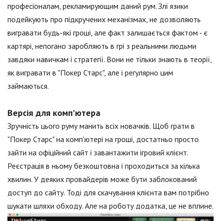
професіоналам, рекламирующим даний рум. Злі язики
подейкують про підкручених механізмах, не дозволяють
вигравати будь-які гроші, але факт залишається фактом - є
картярі, непогано заробляють в грі з реальними людьми
завдяки навичкам і стратегії. Вони не тільки знають в теорії,
як вигравати в "Покер Старс", але і регулярно цим
займаються.
Версія для комп'ютера
Зручність цього руму манить всіх новачків. Щоб грати в
"Покер Старс" на комп'ютері на гроші, достатньо просто
зайти на офіційний сайт і завантажити ігровий клієнт.
Реєстрація в ньому безкоштовна і проходиться за кілька
хвилин. У деяких провайдерів може бути заблокований
доступ до сайту. Тоді для скачування клієнта вам потрібно
шукати шляхи обходу. Але на роботу додатка, це не вплине.