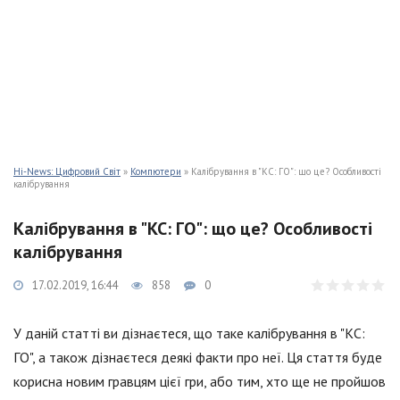
Hi-News: Цифровий Світ
»
Компютери
» Калібрування в "КС: ГО": що це? Особливості
калібрування
Калібрування в "КС: ГО": що це? Особливості
калібрування
17.02.2019, 16:44
858
0
У даній статті ви дізнаєтеся, що таке калібрування в "КС:
ГО", а також дізнаєтеся деякі факти про неї. Ця стаття буде
корисна новим гравцям цієї гри, або тим, хто ще не пройшов