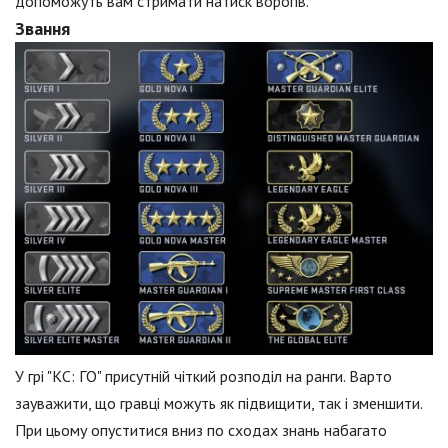
допоможуть вам стримати натиск ворогів.
Звання
У грі "КС: ГО" присутній чіткий розподіл на ранги. Варто
зауважити, що гравці можуть як підвищити, так і зменшити.
При цьому опуститися вниз по сходах знань набагато