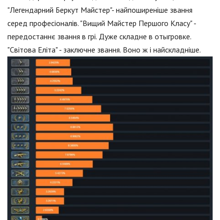
"Легендарний Беркут Майстер"- найпоширеніше звання
серед професіоналів. "Вищий Майстер Першого Класу" -
передостаннє звання в грі. Дуже складне в отыгровке.
"Світова Еліта" - заключне звання. Воно ж і найскладніше.