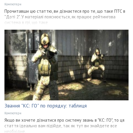
Компютери
Прочитавши цю статтю, ви дізнаєтеся про те, що таке ПТС в
"Доті 2". У матеріалі пояснюється, як працює рейтингова
система в грі, що таке
Звання "КС: ГО" по порядку: таблиця
Компютери
Якщо ви хочете дізнатися про систему звань в "КС: ГО", то ця
стаття ідеально вам підійде, так як тут ви знайдете все
необхідне.