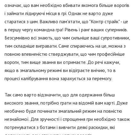
означає, що вам необхідно вбивати якомога більше ворогів
і займати лідируючі місця в грі. Однак не варто дуже
старатися з цим. Важливо пам'ятати, що "Контр страйк" - це
в першу чергу командна гра! Рівень і ранг ваших суперників.
Безсумнівно всі знають, що чим сильніше ваші супротивники,
тим складніше вигравати. Саме спираючись на це, можна з
повною впевненістю стверджувати, що чим професійніше
вороги, тим вище звання ви отримаєте. До речі кажучи,
якщо в змагальному режимі ви відіграєте внічию, то в
процесі калібрування вона зарахується за перемогу.
Так само варто відзначити, що для одержання більш
високого звання, потрібно грати на відомій вам карті. Дуже
необачно буде починати змагальний режим на повністю
незнайомої. Для зручності і спрощення гри необхідно також
потренуватися з ботами і вивчити деякі раскидки, які