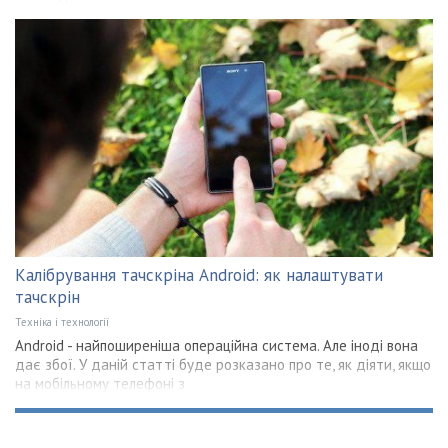
Калібрування тачскріна Android: як налаштувати
тачскрін
Техніка і технології
Android - найпоширеніша операційна система. Але іноді вона
дає збої. У даній статті буде розказано про те, як діяти, якщо
на мобільному телефоні з