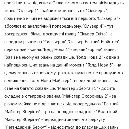
простіше, ніж піднятися. Отже, всього в системі вісімнадцять
звань: "Сільвер 1" - найнижче звання в грі. "Сільвер 2" -
практично нічим не відрізняється від першого. "Сільвер 3" -
абсолютно аналогічний попередньому. "Сільвер 4" - тут
зосереджені більш досвідчені гравці. "Сільвер Еліта" - є
середнім рівнем на "Сильверах". "Сільвер Елітний Майстер" -
перехідний звання. "Голд Нова 1" - перше "зоряне" звання.
Грати на ньому на рівень складніше. "Голд Нова 2" - одне з
найпоширеніших звань на даний момент. "Голд Нова 3" - на
цьому званні в основному грають казуально, не прагнучи до
підвищення. "Голд Нова Майстер" - перехідний звання. Гра
стає на багато складніше. "Майстер Зберігач 1" - досить
складне в отыгровке звання. "Майстер Охоронець 2" - за
рівнем майже не відрізняється від попереднього. "Елітний
Майстер Зберігач" - гра на порядок складніше. "Видатний
Майстер Зберігач" - перехідний звання до "Беркуту".
"Легендарний Беркут" - відноситься до класу вищих звань.