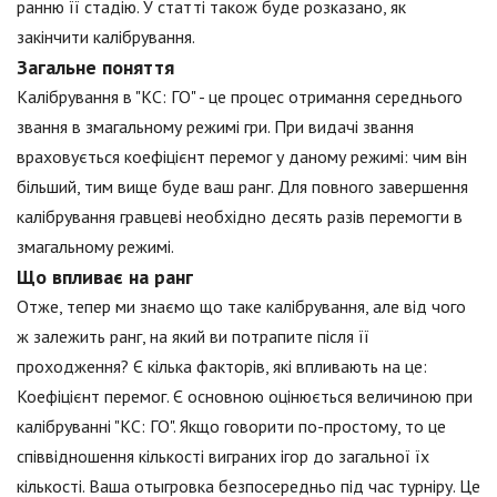
ранню її стадію. У статті також буде розказано, як
закінчити калібрування.
Загальне поняття
Калібрування в "КС: ГО" - це процес отримання середнього
звання в змагальному режимі гри. При видачі звання
враховується коефіцієнт перемог у даному режимі: чим він
більший, тим вище буде ваш ранг. Для повного завершення
калібрування гравцеві необхідно десять разів перемогти в
змагальному режимі.
Що впливає на ранг
Отже, тепер ми знаємо що таке калібрування, але від чого
ж залежить ранг, на який ви потрапите після її
проходження? Є кілька факторів, які впливають на це:
Коефіцієнт перемог. Є основною оцінюється величиною при
калібруванні "КС: ГО". Якщо говорити по-простому, то це
співвідношення кількості виграних ігор до загальної їх
кількості. Ваша отыгровка безпосередньо під час турніру. Це