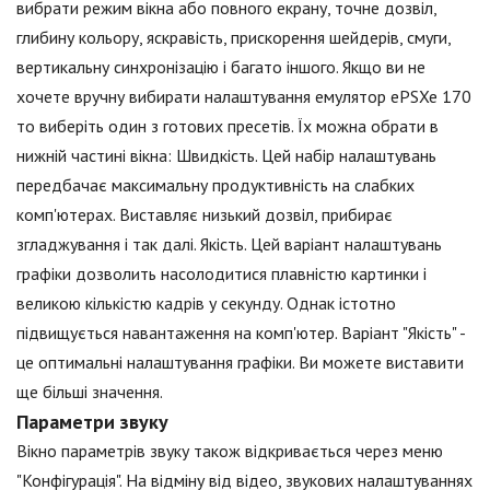
вибрати режим вікна або повного екрану, точне дозвіл,
глибину кольору, яскравість, прискорення шейдерів, смуги,
вертикальну синхронізацію і багато іншого. Якщо ви не
хочете вручну вибирати налаштування емулятор ePSXe 170
то виберіть один з готових пресетів. Їх можна обрати в
нижній частині вікна: Швидкість. Цей набір налаштувань
передбачає максимальну продуктивність на слабких
комп'ютерах. Виставляє низький дозвіл, прибирає
згладжування і так далі. Якість. Цей варіант налаштувань
графіки дозволить насолодитися плавністю картинки і
великою кількістю кадрів у секунду. Однак істотно
підвищується навантаження на комп'ютер. Варіант "Якість" -
це оптимальні налаштування графіки. Ви можете виставити
ще більші значення.
Параметри звуку
Вікно параметрів звуку також відкривається через меню
"Конфігурація". На відміну від відео, звукових налаштуваннях