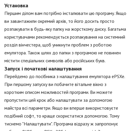
Установка
Першим ділом вам потрібно інсталювати цю програму. Якщо
ви завантажили окремий архів, то його досить просто
розпакувати в будь-яку папку на жорсткому диску. Багатьма
користувачами рекомендується розпакування на системний
розділ вінчестера, щоб уникнути проблем з роботою
емулятора. Також шлях до папки з програмою не повинен
містити спеціальних символів або російських букв.
Запуск і початкові налаштування
Перейдемо до посібника з налаштування емулятора ePSXe.
При першому запуску ви побачите вітальне вікно з
коротким описом можливостей програми. Ви можете
пропустити цей крок або налаштувати за допомогою
майстра всі параметри. Якщо ви вперше використовуєте
подібний софт, то краще скористатися допомогою. Тому
тиснемо "Налаштувати". Програма відразу ж запропонує