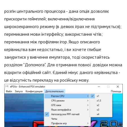
розгін центрального процесора - дана опція дозволяє
прискорити геймплей; включення/відключення
широкоекранного режиму (в деяких іграх не підтримується);
перемикання мови інтерфейсу; використання чітів;
перемикання між профілями ігор. Якщо описаного
керівництва вам недостатньо, і ви хочете глибше
зануритися у вивчення емулятора, тоді скористайтесь
розділом "Допомога". Для отримання повної довідки можна
відкрити офіційний сайт. Єдиний мінус даного керівництва -
це відсутність перекладу на російську мову.