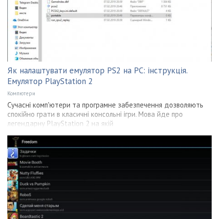
Як налаштувати емулятор PS2 на PC: інструкція.
Емулятор PlayStation 2
Компютери
Сучасні комп'ютери та програмне забезпечення дозволяють
спокійно грати в класичні консольні ігри. Мова йде про
легендарну PlayStation 2 на якій