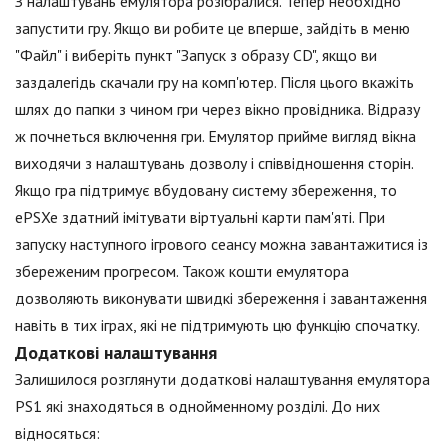
З налаштувань емулятора розібралися. Тепер необхідно
запустити гру. Якщо ви робите це вперше, зайдіть в меню
"Файл" і виберіть пункт "Запуск з образу CD", якщо ви
заздалегідь скачали гру на комп'ютер. Після цього вкажіть
шлях до папки з чином гри через вікно провідника. Відразу
ж почнеться включення гри. Емулятор прийме вигляд вікна
виходячи з налаштувань дозволу і співвідношення сторін.
Якщо гра підтримує вбудовану систему збереження, то
ePSXe здатний імітувати віртуальні карти пам'яті. При
запуску наступного ігрового сеансу можна завантажитися із
збереженим прогресом. Також кошти емулятора
дозволяють виконувати швидкі збереження і завантаження
навіть в тих іграх, які не підтримують цю функцію спочатку.
Додаткові налаштування
Залишилося розглянути додаткові налаштування емулятора
PS1 які знаходяться в однойменному розділі. До них
відносяться: