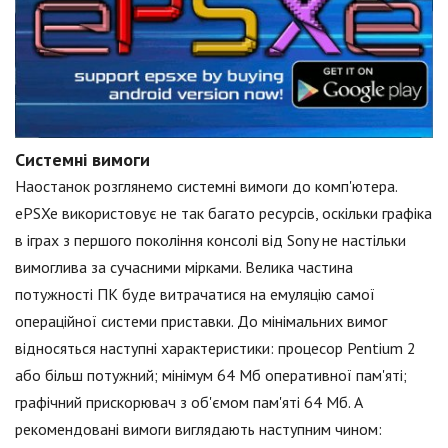
Системні вимоги
Наостанок розглянемо системні вимоги до комп'ютера.
ePSXe використовує не так багато ресурсів, оскільки графіка
в іграх з першого покоління консолі від Sony не настільки
вимоглива за сучасними мірками. Велика частина
потужності ПК буде витрачатися на емуляцію самої
операційної системи приставки. До мінімальних вимог
відносяться наступні характеристики: процесор Pentium 2
або більш потужний; мінімум 64 Мб оперативної пам'яті;
графічний прискорювач з об'ємом пам'яті 64 Мб. А
рекомендовані вимоги виглядають наступним чином: