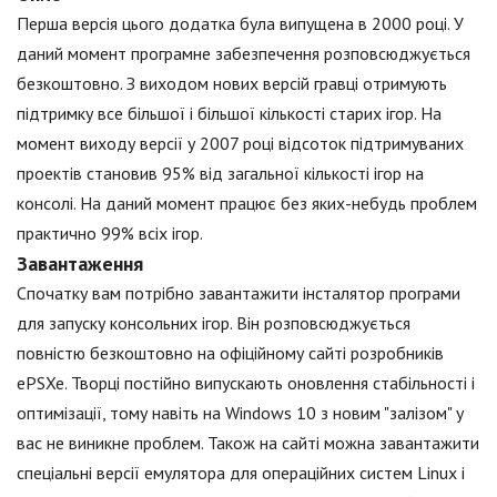
Перша версія цього додатка була випущена в 2000 році. У
даний момент програмне забезпечення розповсюджується
безкоштовно. З виходом нових версій гравці отримують
підтримку все більшої і більшої кількості старих ігор. На
момент виходу версії у 2007 році відсоток підтримуваних
проектів становив 95% від загальної кількості ігор на
консолі. На даний момент працює без яких-небудь проблем
практично 99% всіх ігор.
Завантаження
Спочатку вам потрібно завантажити інсталятор програми
для запуску консольних ігор. Він розповсюджується
повністю безкоштовно на офіційному сайті розробників
ePSXe. Творці постійно випускають оновлення стабільності і
оптимізації, тому навіть на Windows 10 з новим "залізом" у
вас не виникне проблем. Також на сайті можна завантажити
спеціальні версії емулятора для операційних систем Linux і