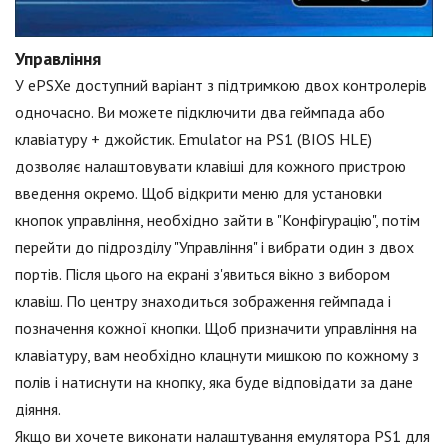
Управління
У ePSXe доступний варіант з підтримкою двох контролерів
одночасно. Ви можете підключити два геймпада або
клавіатуру + джойстик. Emulator на PS1 (BIOS HLE)
дозволяє налаштовувати клавіші для кожного пристрою
введення окремо. Щоб відкрити меню для установки
кнопок управління, необхідно зайти в "Конфігурацію", потім
перейти до підрозділу "Управління" і вибрати один з двох
портів. Після цього на екрані з'явиться вікно з вибором
клавіш. По центру знаходиться зображення геймпада і
позначення кожної кнопки. Щоб призначити управління на
клавіатуру, вам необхідно клацнути мишкою по кожному з
полів і натиснути на кнопку, яка буде відповідати за дане
діяння.
Якщо ви хочете виконати налаштування емулятора PS1 для