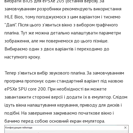
вибрати BIOS для ePSXe 205 (остання версія). За
замовчуванням розробники рекомендують використання
HLE Bios, тому погоджуємося з цим варіантом і тиснемо
"Далі". Після цього з'явиться вікно з вибором графічного
плагіна. Тут же можна детально налаштувати параметри
зображення, але ми повернемося до цього пізніше.
Вибираємо один з двох варіантів і переходимо до
наступного кроку.
Тепер з'явиться вибір звукового плагіна. За замовчуванням
програма пропонує один стандартний варіант під назвою
ePSXe SPU core 200. При необхідності ви можете
завантажити сторонні версії і додати їх в емулятор. Слідом
ідуть вікна налаштування керування, приводу для дисків і
подібні. На завершення закриваємо початкове вікно і
бачимо перед собою основний екран емулятора.