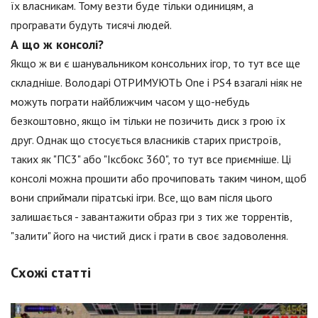
їх власникам. Тому везти буде тільки одиницям, а
програвати будуть тисячі людей.
А що ж консолі?
Якщо ж ви є шанувальником консольних ігор, то тут все ще
складніше. Володарі ОТРИМУЮТЬ One і PS4 взагалі ніяк не
можуть пограти найближчим часом у що-небудь
безкоштовно, якщо їм тільки не позичить диск з грою їх
друг. Однак що стосується власників старих пристроїв,
таких як "ПС3" або "Іксбокс 360", то тут все приємніше. Ці
консолі можна прошити або прочиповать таким чином, щоб
вони сприймали піратські ігри. Все, що вам після цього
залишається - завантажити образ гри з тих же торрентів,
"залити" його на чистий диск і грати в своє задоволення.
Схожі статті