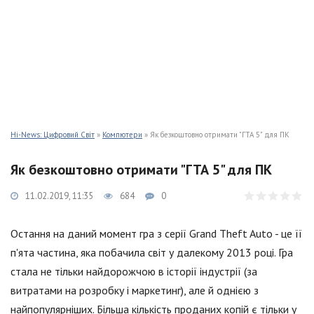
Hi-News: Цифровий Світ
»
Компютери
» Як безкоштовно отримати "ГТА 5" для ПК
Як безкоштовно отримати "ГТА 5" для ПК
11.02.2019, 11:35
684
0
Остання на даний момент гра з серії Grand Theft Auto - це її
п'ята частина, яка побачила світ у далекому 2013 році. Гра
стала не тільки найдорожчою в історії індустрії (за
витратами на розробку і маркетинг), але й однією з
найпопулярніших. Більша кількість проданих копій є тільки у