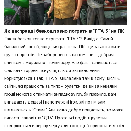
Як насправді безкоштовно пограти в "ГТА 5" на ПК
Так як безкоштовно отримати "ГТА 5"? Вихід є. Самий
банальний спосіб, якщо ви граєте на ПК - це завантажити
гру з торрентів. Це заборонено законом і не є добрим
вчинком з моральної точки зору. Але факт залишається
фактом - торрент існують, і люди активно ними
користуються. І так, "ГТА 5" викладена там в тому числі. Є
сайти, які працюють за типом рулетки, де ви за невеликі
гроші можете отримати випадкову гру. Як правило, вам
випадають дешеві і непопулярні ігри, які потім вам
віддаються в "Стиме". Але якщо добре пощастить, то може
випасти заповітна "ДТА". Проте всі подібні рулетки
створюються в першу чергу для того, щоб приносити дохід