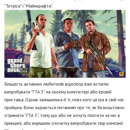
"Тетріса" і "Майнкрафта".
Більшість активних любителів відеоігор вже встигли
випробувати "ГТА 5" на своєму комп'ютері або ігровій
приставці. Однак залишилися й ті, повз кого ця гра в свій час
пройшла. Вони задаються питанням про те, як безкоштовно
отримати "ГТА 5", тому що або не хочуть платити за неї в
принципі, або вирішили спочатку випробувати твір компанії