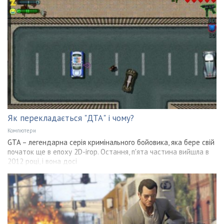
Як перекладається "ДТА" і чому?
Компютери
GTA – легендарна серія кримінального бойовика, яка бере свій
початок ще в епоху 2D-ігор. Остання, п'ята частина вийшла в
2012 році, і вона досі