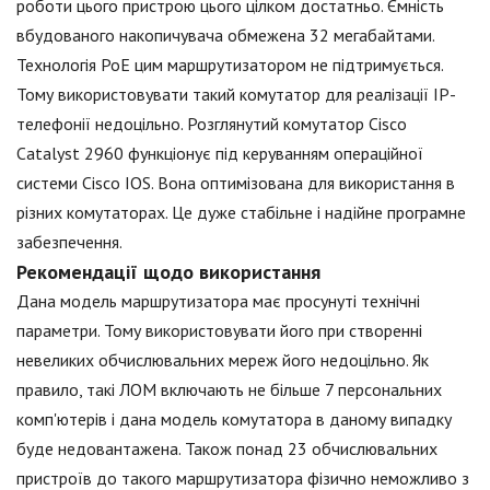
роботи цього пристрою цього цілком достатньо. Ємність
вбудованого накопичувача обмежена 32 мегабайтами.
Технологія PoE цим маршрутизатором не підтримується.
Тому використовувати такий комутатор для реалізації IP-
телефонії недоцільно. Розглянутий комутатор Cisco
Catalyst 2960 функціонує під керуванням операційної
системи Cisco IOS. Вона оптимізована для використання в
різних комутаторах. Це дуже стабільне і надійне програмне
забезпечення.
Рекомендації щодо використання
Дана модель маршрутизатора має просунуті технічні
параметри. Тому використовувати його при створенні
невеликих обчислювальних мереж його недоцільно. Як
правило, такі ЛОМ включають не більше 7 персональних
комп'ютерів і дана модель комутатора в даному випадку
буде недовантажена. Також понад 23 обчислювальних
пристроїв до такого маршрутизатора фізично неможливо з