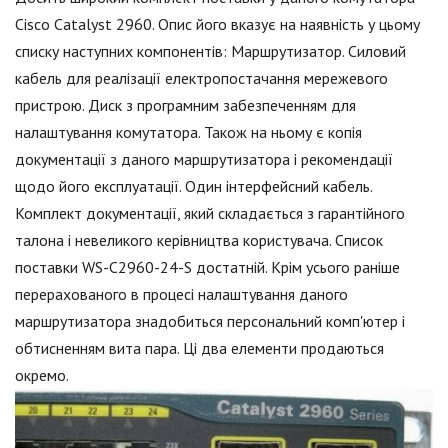
Cisco Catalyst 2960. Опис його вказує на наявність у цьому
списку наступних компонентів: Маршрутизатор. Силовий
кабель для реалізації електропостачання мережевого
пристрою. Диск з програмним забезпеченням для
налаштування комутатора. Також на ньому є копія
документації з даного маршрутизатора і рекомендації
щодо його експлуатації. Один інтерфейсний кабель.
Комплект документації, який складається з гарантійного
талона і невеликого керівництва користувача. Список
поставки WS-С2960-24-S достатній. Крім усього раніше
перерахованого в процесі налаштування даного
маршрутизатора знадобиться персональний комп'ютер і
обтисненням вита пара. Ці два елементи продаються
окремо.