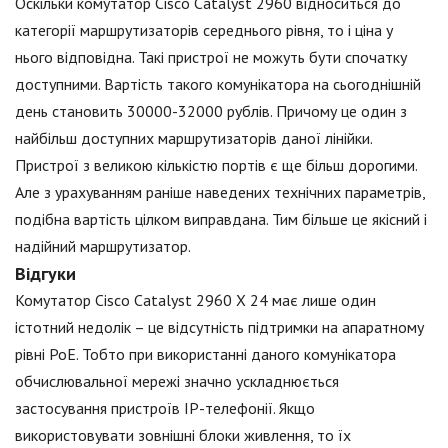
Оскільки комутатор Cisco Catalyst 2960 відноситься до
категорії маршрутизаторів середнього рівня, то і ціна у
нього відповідна. Такі пристрої не можуть бути спочатку
доступними. Вартість такого комунікатора на сьогоднішній
день становить 30000-32000 рублів. Причому це один з
найбільш доступних маршрутизаторів даної лінійки.
Пристрої з великою кількістю портів є ще більш дорогими.
Але з урахуванням раніше наведених технічних параметрів,
подібна вартість цілком виправдана. Тим більше це якісний і
надійний маршрутизатор.
Відгуки
Комутатор Cisco Catalyst 2960 X 24 має лише один
істотний недолік – це відсутність підтримки на апаратному
рівні РоЕ. Тобто при використанні даного комунікатора
обчислювальної мережі значно ускладнюється
застосування пристроїв IP-телефонії. Якщо
використовувати зовнішні блоки живлення, то їх