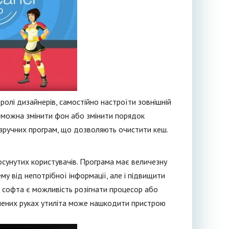
олі дизайнерів, самостійно настроїти зовнішній
, можна змінити фон або змінити порядок
 зручних програм, що дозволяють очистити кеш.
росунутих користувачів. Програма має величезну
му від непотрібної інформації, але і підвищити
ї софта є можливість розігнати процесор або
дчених руках утиліта може нашкодити пристрою