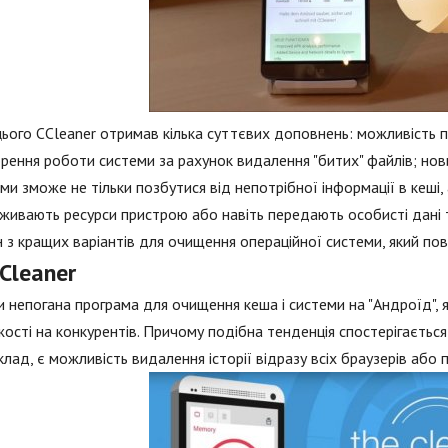
цього CCleaner отримав кілька суттєвих доповнень: можливість 
рення роботи системи за рахунок видалення "битих" файлів; нов
ми зможе не тільки позбутися від непотрібної інформації в кеші, а
оживають ресурси пристрою або навіть передають особисті дані 
 з кращих варіантів для очищення операційної системи, який пов
Cleaner
 непогана програма для очищення кеша і системи на "Андроїд", 
ості на конкурентів. Причому подібна тенденція спостерігається н
лад, є можливість видалення історії відразу всіх браузерів або 