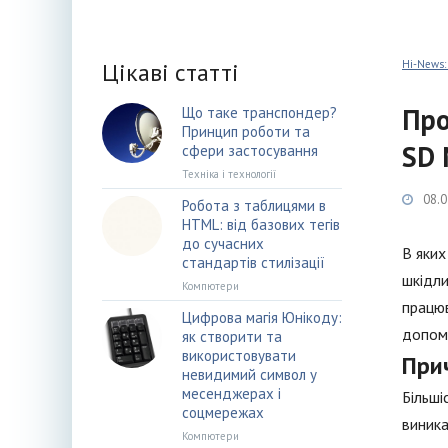
Цікаві статті
Hi-News:
Про
Що таке транспондер?
Принцип роботи та
SD 
сфери застосування
Техніка і технології
08.0
Робота з таблицями в
HTML: від базових тегів
до сучасних
В яких
стандартів стилізації
шкідли
Компютери
працюв
Цифрова магія Юнікоду:
допомо
як створити та
використовувати
При
невидимий символ у
месенджерах і
Більші
соцмережах
виника
Компютери