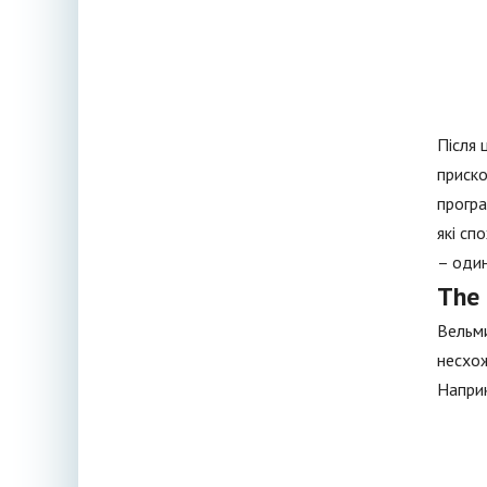
Після 
приско
програ
які сп
– один
The 
Вельми
несхож
Наприк