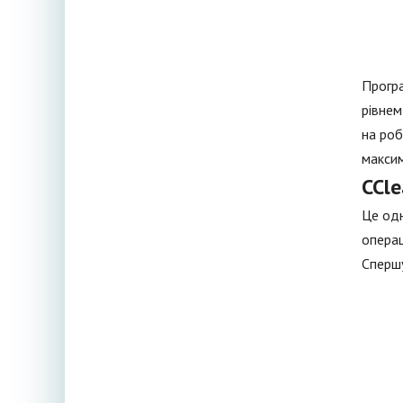
Програ
рівнем
на роб
макси
CCle
Це одн
операц
Спершу