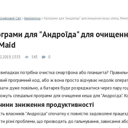
 Цифровий Світ
»
Компютери
» Програми для "Андроїда" для очищення кешу: огляд. Power
грами для "Андроїда" для очищення
Maid
2.2019, 13:35
543
0
 випадках потрібна очистка смартфона або планшета? Правильно
вий програмний код, або ж вона просто відчуває недолік опера
ати дуже повільно, а батарея буде розряджатися через пару го
жуть спеціальні програми для очищення кеша для "Андроїда". Ко
чини зниження продуктивності
сть власників "Андроїда" спочатку є повністю задоволені праце
ти різні проблеми, що призводять до гальмування, зависання а