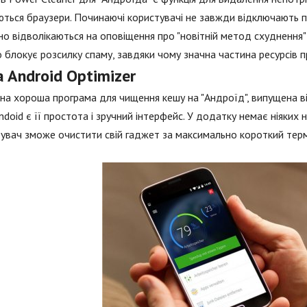
ться браузери. Починаючі користувачі не завжди відключають под
но відволікаються на оповіщення про "новітній метод схуднення"
 блокує розсилку спаму, завдяки чому значна частина ресурсів пр
a Android Optimizer
а хороша програма для чищення кешу на "Андроїд", випущена ві
Andoid є її простота і зручний інтерфейс. У додатку немає ніяких
увач зможе очистити свій гаджет за максимально короткий терм