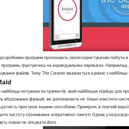
розробники програми пропонують своїм користувачам побути в р
 програми, ґрунтуючись на індивідуальних перевагах. Наприклад
ування файлів. Тому The Cleaner-вважається однією з найбільш
Maid
 найбільш потужних інструментів, який найбільше підійде для п
сть вбудованих функцій, які допомагають не тільки очистити систе
датність пристрою іншими способами. Приміром, в платній версі
ити частоту споживання оперативної пам'яті. Однак у недосві
віть повністю зіпсувати його.