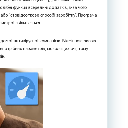
ібні функції всередині додатків, з-за чого
 або "стовідсоткове способі заробітку". Програма
истрої звільняється.
домої антивірусної компанією. Відмінною рисою
 непотрібних параметрів, мозолящих очі, тому
ін.