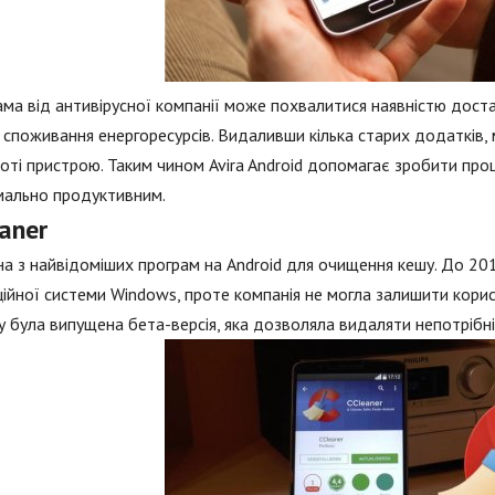
ма від антивірусної компанії може похвалитися наявністю доста
 споживання енергоресурсів. Видаливши кілька старих додатків, 
оті пристрою. Таким чином Avira Android допомагає зробити пр
мально продуктивним.
aner
а з найвідоміших програм на Android для очищення кешу. До 20
ійної системи Windows, проте компанія не могла залишити корис
 була випущена бета-версія, яка дозволяла видаляти непотрібні 