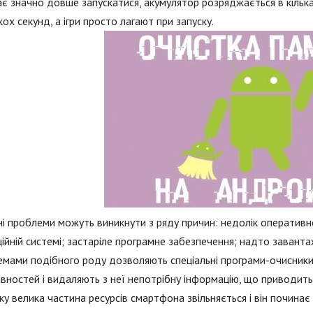
є значно довше запускатися, акумулятор розряджається в кілька
кох секунд, а ігри просто лагают при запуску.
і проблеми можуть виникнути з ряду причин: недолік оперативної 
ійній системі; застаріле програмне забезпечення; надто заванта
мами подібного роду дозволяють спеціальні програми-очисники, 
вностей і видаляють з неї непотрібну інформацію, що приводить
ку велика частина ресурсів смартфона звільняється і він починає