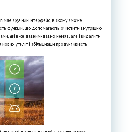
n має зручний інтерфейс, в якому зможе
кість функцій, що допомагають очистити внутрішню
рами, які вже давним-давно немає, але і видалити
я нових утиліт і збільшивши продуктивність
ібних повідомлень (спаму), розсилкою яких