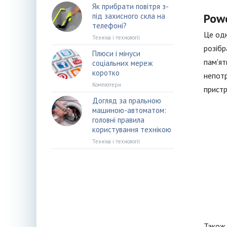
Як прибрати повітря з-
Powe
під захисного скла на
телефоні?
Це одн
Техніка і технології
розібр
Плюси і мінуси
пам'ят
соціальних мереж
коротко
непотр
Компютери
пристр
Догляд за пральною
машиною-автоматом:
головні правила
користування технікою
Техніка і технології
Також 