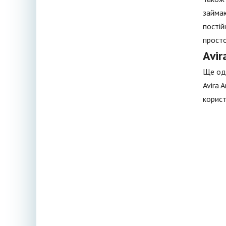
займаю
постій
просто
Avir
Ще одн
Avira 
корист