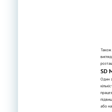
Також 
вигляд
розташ
SD 
Один з
кількі
працез
підвищ
або на