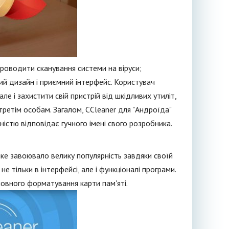
проводити сканування системи на віруси;
ий дизайн і приємний інтерфейс. Користувач
ле і захистити свій пристрій від шкідливих утиліт,
третім особам. Загалом, CCleaner для "Андроїда"
ністю відповідає гучного імені свого розробника.
яке завоювало велику популярність завдяки своїй
е тільки в інтерфейсі, але і функціоналі програми.
повного форматування карти пам'яті.