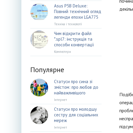
почина
Asus P5B Deluxe:
декіль
Повний технічний огляд
легенди епохи LGA775
Техніка і технології
Чим відкрити файл
*.spl7: інструкція та
способи конвертації
Компютери
Популярне
Статуси про сина зі
змістом: про любов до
найважливішого
Подібн
Інтернет
операц
Статуси про молодшу
пробле
сестру для соціальних
неспра
мереж
підсум
Інтернет