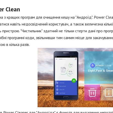
r Clean
а з кращих програм для очищення кешу на "Андроїд". Power Clea
атися навіть недосвідчений користувач, а також величезна кіль
ь пристрою. "Чистильник" здатний не тільки стерти дані про прог
ібні програмні коди, звільнивши тим самим місце для закачуванн
ою в кілька разів.
в Power Cleaner для "Андроїда" є функція для видалення непотр