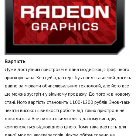
Вартість
Дуже доступним пристроєм є дана модифікація графічного
прискорювача. Хоч цей адаптер і був представлений досить
давно за мірками обчислювальних технологій, але його все
ще можна зустріти у вільному продажу. До того ж в новому
стані. Його вартість становить 1100-1200 рублів. Знов-таки
чекати високої швидкості роботи від таких пристроїв не
доводиться. Але низька швидкодія в даному випадку
компенсується відповідною ціною. Тому така вартість для
даної моделі акселераторів цілком обґрунтовано на