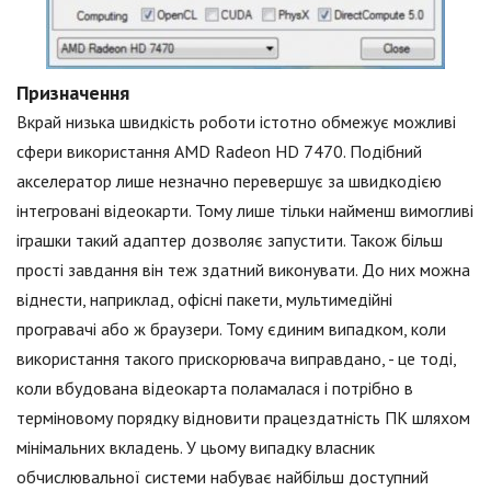
Призначення
Вкрай низька швидкість роботи істотно обмежує можливі
сфери використання AMD Radeon HD 7470. Подібний
акселератор лише незначно перевершує за швидкодією
інтегровані відеокарти. Тому лише тільки найменш вимогливі
іграшки такий адаптер дозволяє запустити. Також більш
прості завдання він теж здатний виконувати. До них можна
віднести, наприклад, офісні пакети, мультимедійні
програвачі або ж браузери. Тому єдиним випадком, коли
використання такого прискорювача виправдано, - це тоді,
коли вбудована відеокарта поламалася і потрібно в
терміновому порядку відновити працездатність ПК шляхом
мінімальних вкладень. У цьому випадку власник
обчислювальної системи набуває найбільш доступний