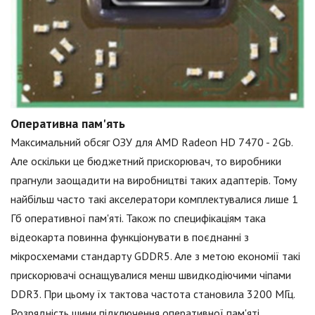
Оперативна пам'ять
Максимальний обсяг ОЗУ для AMD Radeon HD 7470 - 2Gb.
Але оскільки це бюджетний прискорювач, то виробники
прагнули заощадити на виробництві таких адаптерів. Тому
найбільш часто такі акселератори комплектувалися лише 1
Гб оперативної пам'яті. Також по специфікаціям така
відеокарта повинна функціонувати в поєднанні з
мікросхемами стандарту GDDR5. Але з метою економії такі
прискорювачі оснащувалися менш швидкодіючими чіпами
DDR3. При цьому їх тактова частота становила 3200 МГц.
Розрядність шини підключення оперативної пам'яті