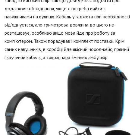
занадто високий опір. Так що доведеться подбати про
додаткове обладнання, якщо є потреба вийти з
навушниками на вулицю. Кабель у гаджета при необхідності
від'єднується, але триметрова довжина до цього не
розташовує, особливо якщо мова йде про роботу за
комп'ютером. Також порадував і комплект поставки. Крім
самих навушників, в коробці йде якісний чохол-кейс, прямий
і кручений кабель, а також пара змінних амбушюр.