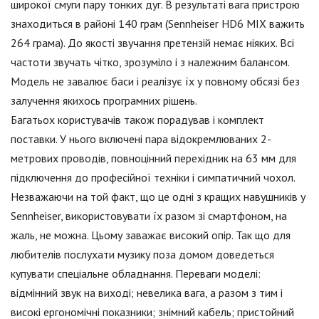
широкої смуги пару тонких дуг. В результаті вага пристрою
знаходиться в районі 140 грам (Sennheiser HD6 MIX важить
264 грама). До якості звучання претензій немає ніяких. Всі
частоти звучать чітко, зрозуміло і з належним балансом.
Модель не завалює баси і реалізує їх у повному обсязі без
залучення якихось програмних рішень.
Багатьох користувачів також порадував і комплект
поставки. У нього включені пара відокремлюваних 2-
метрових проводів, повноцінний перехідник на 63 мм для
підключення до професійної техніки і симпатичний чохол.
Незважаючи на той факт, що це одні з кращих навушників у
Sennheiser, використовувати їх разом зі смартфоном, на
жаль, не можна. Цьому заважає високий опір. Так що для
любителів послухати музику поза домом доведеться
купувати спеціальне обладнання. Переваги моделі:
відмінний звук на виході; невелика вага, а разом з тим і
високі ергономічні показники; знімний кабель; пристойний