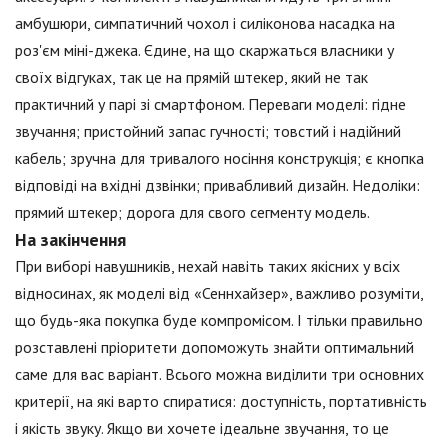
амбушюри, симпатичний чохол і силіконова насадка на
роз'єм міні-джека. Єдине, на що скаржаться власники у
своїх відгуках, так це на прямій штекер, який не так
практичний у парі зі смартфоном. Переваги моделі: гідне
звучання; пристойний запас гучності; товстий і надійний
кабель; зручна для тривалого носіння конструкція; є кнопка
відповіді на вхідні дзвінки; привабливий дизайн. Недоліки:
прямий штекер; дорога для свого сегменту модель.
На закінчення
При виборі навушників, нехай навіть таких якісних у всіх
відносинах, як моделі від «Сеннхайзер», важливо розуміти,
що будь-яка покупка буде компромісом. І тільки правильно
розставлені пріоритети допоможуть знайти оптимальний
саме для вас варіант. Всього можна виділити три основних
критерії, на які варто спиратися: доступність, портативність
і якість звуку. Якщо ви хочете ідеальне звучання, то це