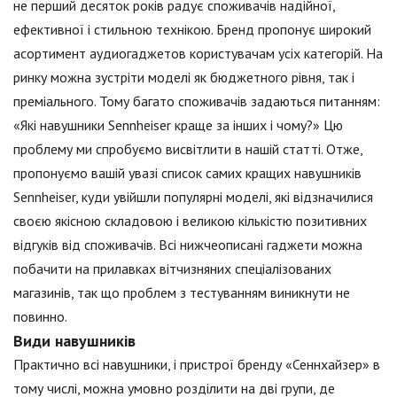
не перший десяток років радує споживачів надійної,
ефективної і стильною технікою. Бренд пропонує широкий
асортимент аудиогаджетов користувачам усіх категорій. На
ринку можна зустріти моделі як бюджетного рівня, так і
преміального. Тому багато споживачів задаються питанням:
«Які навушники Sennheiser краще за інших і чому?» Цю
проблему ми спробуємо висвітлити в нашій статті. Отже,
пропонуємо вашій увазі список самих кращих навушників
Sennheiser, куди увійшли популярні моделі, які відзначилися
своєю якісною складовою і великою кількістю позитивних
відгуків від споживачів. Всі нижчеописані гаджети можна
побачити на прилавках вітчизняних спеціалізованих
магазинів, так що проблем з тестуванням виникнути не
повинно.
Види навушників
Практично всі навушники, і пристрої бренду «Сеннхайзер» в
тому числі, можна умовно розділити на дві групи, де