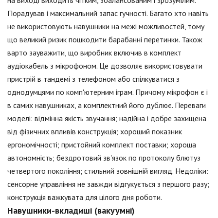
на виході виходить чітким, збалансованим і зрозумілим.
Порадував і максимальний запас гучності. Багато хто навіть
не використовують навушники на межі можливостей, тому
що великий ризик пошкодити барабанні перетинки. Також
варто зауважити, що виробник включив в комплект
аудіокабель з мікрофоном. Це дозволяє використовувати
пристрій в тандемі з телефоном або спілкуватися з
однодумцями по комп'ютерним іграм. Причому мікрофон є і
в самих навушниках, а комплектний його дублює. Переваги
моделі: відмінна якість звучання; надійна і добре захищена
від фізичних впливів конструкція; хороший показник
ергономічності; пристойний комплект поставки; хороша
автономність; бездротовий зв'язок по протоколу блютуз
четвертого покоління; стильний зовнішній вигляд. Недоліки:
сенсорне управління не завжди відгукується з першого разу;
конструкція важкувата для цілого дня роботи.
Навушники-вкладиші (вакуумні)