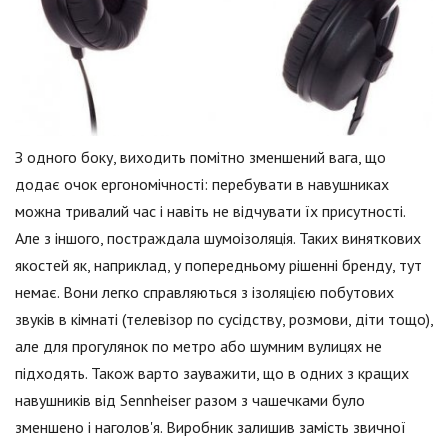
З одного боку, виходить помітно зменшений вага, що
додає очок ергономічності: перебувати в навушниках
можна тривалий час і навіть не відчувати їх присутності.
Але з іншого, постраждала шумоізоляція. Таких виняткових
якостей як, наприклад, у попередньому рішенні бренду, тут
немає. Вони легко справляються з ізоляцією побутових
звуків в кімнаті (телевізор по сусідству, розмови, діти тощо),
але для прогулянок по метро або шумним вулицях не
підходять. Також варто зауважити, що в одних з кращих
навушників від Sennheiser разом з чашечками було
зменшено і наголов'я. Виробник залишив замість звичної