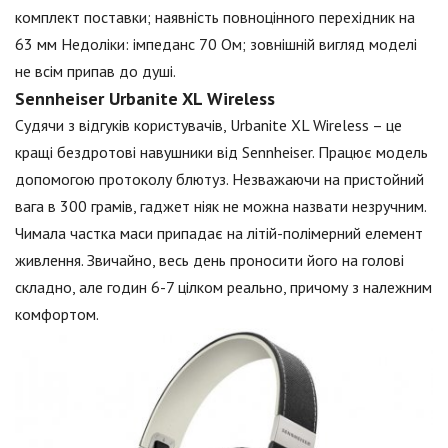
комплект поставки; наявність повноцінного перехідник на
63 мм Недоліки: імпеданс 70 Ом; зовнішній вигляд моделі
не всім припав до душі.
Sennheiser Urbanite XL Wireless
Судячи з відгуків користувачів, Urbanite XL Wireless – це
кращі бездротові навушники від Sennheiser. Працює модель
допомогою протоколу блютуз. Незважаючи на пристойний
вага в 300 грамів, гаджет ніяк не можна назвати незручним.
Чимала частка маси припадає на літій-полімерний елемент
живлення. Звичайно, весь день проносити його на голові
складно, але годин 6-7 цілком реально, причому з належним
комфортом.