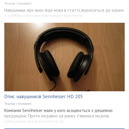
Техніка і технології
Навушники, про яких піде мова в статті, відносяться до одних
з найбільш відомих вакуумних пристроїв...
Опис навушників Sennheiser HD 205
Техніка і технології
Компанія Sennheiser мало у кого асоціюється з дешевою
продукцією. Проте недавно на ринку з'явилася модель
навушників, яка відноситься до