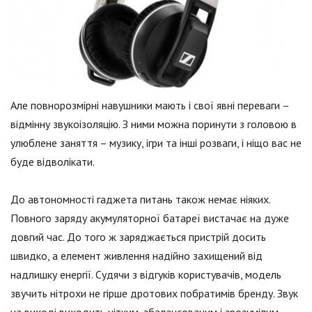
Але повнорозмірні навушники мають і свої явні переваги –
відмінну звукоізоляцію. З ними можна поринути з головою в
улюблене заняття – музику, ігри та інші розваги, і ніщо вас не
буде відволікати.
До автономності гаджета питань також немає ніяких.
Повного заряду акумуляторної батареї вистачає на дуже
довгий час. До того ж заряджається пристрій досить
швидко, а елемент живлення надійно захищений від
надлишку енергії. Судячи з відгуків користувачів, модель
звучить нітрохи не гірше дротових побратимів бренду. Звук