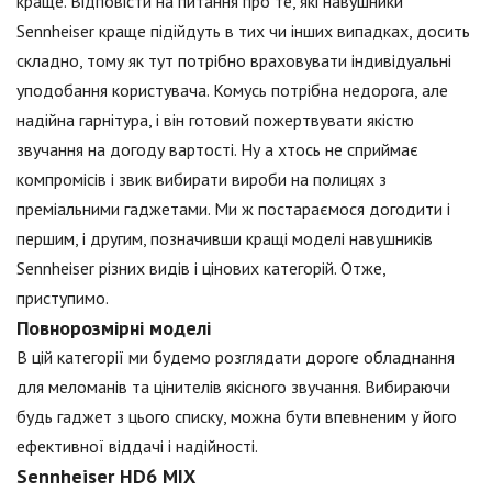
краще. Відповісти на питання про те, які навушники
Sennheiser краще підійдуть в тих чи інших випадках, досить
складно, тому як тут потрібно враховувати індивідуальні
уподобання користувача. Комусь потрібна недорога, але
надійна гарнітура, і він готовий пожертвувати якістю
звучання на догоду вартості. Ну а хтось не сприймає
компромісів і звик вибирати вироби на полицях з
преміальними гаджетами. Ми ж постараємося догодити і
першим, і другим, позначивши кращі моделі навушників
Sennheiser різних видів і цінових категорій. Отже,
приступимо.
Повнорозмірні моделі
В цій категорії ми будемо розглядати дороге обладнання
для меломанів та цінителів якісного звучання. Вибираючи
будь гаджет з цього списку, можна бути впевненим у його
ефективної віддачі і надійності.
Sennheiser HD6 MIX