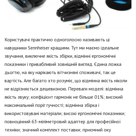
Користувачі практично одноголосно називають ці
навушники Sennheiser кращими. Тут ми маємо ідеальне
звучання, виключне якість збірки, відмінні ергономічні
показники і привабливий зовнішній вигляд. Єдина ложка
дьогтю, на яку нарікають вітчизняні споживачі, так це
вартість. Але багато хто розуміє, що відмінна якість ніколи
не відрізняється дешевизною. Переваги моделі: відмінна
якість звуку; коефіцієнт гармонік не більше 01%; високий
максимальний поріг гучності; відмінна збірка і
використовувані матеріали; високі ергономічні показники;
повноцінний 63-міліметровий адаптер для професійної
техніки; значний комплект поставки; приємний оку