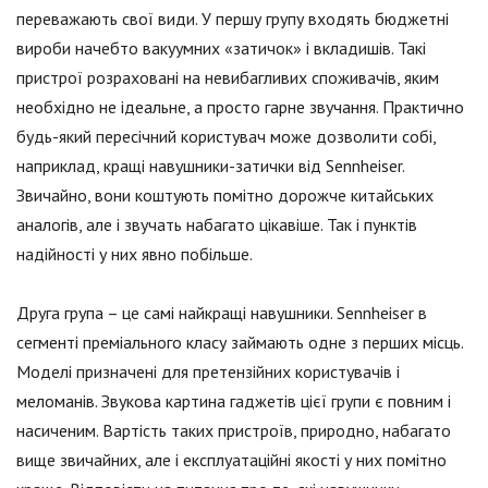
переважають свої види. У першу групу входять бюджетні
вироби начебто вакуумних «затичок» і вкладишів. Такі
пристрої розраховані на невибагливих споживачів, яким
необхідно не ідеальне, а просто гарне звучання. Практично
будь-який пересічний користувач може дозволити собі,
наприклад, кращі навушники-затички від Sennheiser.
Звичайно, вони коштують помітно дорожче китайських
аналогів, але і звучать набагато цікавіше. Так і пунктів
надійності у них явно побільше.
Друга група – це самі найкращі навушники. Sennheiser в
сегменті преміального класу займають одне з перших місць.
Моделі призначені для претензійних користувачів і
меломанів. Звукова картина гаджетів цієї групи є повним і
насиченим. Вартість таких пристроїв, природно, набагато
вище звичайних, але і експлуатаційні якості у них помітно