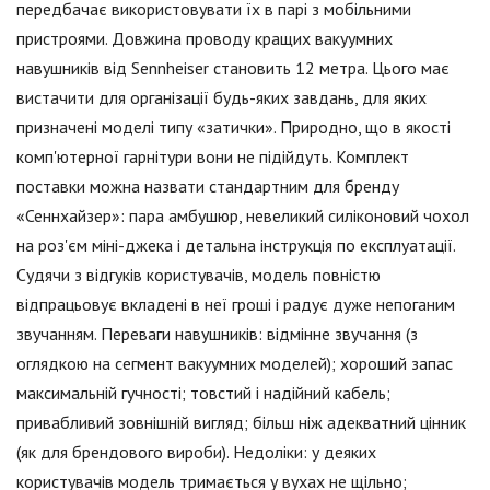
передбачає використовувати їх в парі з мобільними
пристроями. Довжина проводу кращих вакуумних
навушників від Sennheiser становить 12 метра. Цього має
вистачити для організації будь-яких завдань, для яких
призначені моделі типу «затички». Природно, що в якості
комп'ютерної гарнітури вони не підійдуть. Комплект
поставки можна назвати стандартним для бренду
«Сеннхайзер»: пара амбушюр, невеликий силіконовий чохол
на роз'єм міні-джека і детальна інструкція по експлуатації.
Судячи з відгуків користувачів, модель повністю
відпрацьовує вкладені в неї гроші і радує дуже непоганим
звучанням. Переваги навушників: відмінне звучання (з
оглядкою на сегмент вакуумних моделей); хороший запас
максимальній гучності; товстий і надійний кабель;
привабливий зовнішній вигляд; більш ніж адекватний цінник
(як для брендового вироби). Недоліки: у деяких
користувачів модель тримається у вухах не щільно;