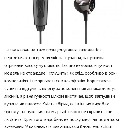
Незважаючи на таке позиціонування, заздалегідь
передбачає посередня якість звучання, навушники
отримали високу чутливість. Так що недоліком гучності
модель не страждає і «глушить» як слід, особливо в рок-
композиціях, і не зривається в какофонію. Користувачі,
судячи з відгуків, в цілому задоволені навушниками. Звук
якісний, а рівня гучності цілком вистачає, щоб заглушити
вулицю чи пилосос. Якість збірки, як і в інших виробах
бренду, на дуже високому рівні: нічого не скрипить і не
люфтить. Крім того, виробник не поскупився на додаткові
аксесуари. У комплекті з навушниками йдуть три змінні