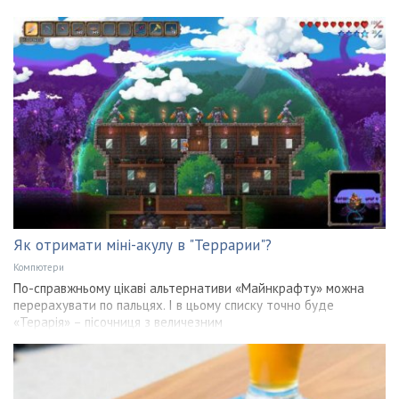
Як отримати міні-акулу в "Террарии"?
Компютери
По-справжньому цікаві альтернативи «Майнкрафту» можна
перерахувати по пальцях. І в цьому списку точно буде
«Терарія» – пісочниця з величезним