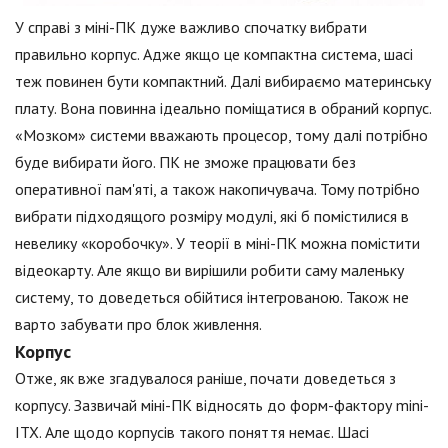
У справі з міні-ПК дуже важливо спочатку вибрати
правильно корпус. Адже якщо це компактна система, шасі
теж повинен бути компактний. Далі вибираємо материнську
плату. Вона повинна ідеально поміщатися в обраний корпус.
«Мозком» системи вважають процесор, тому далі потрібно
буде вибирати його. ПК не зможе працювати без
оперативної пам'яті, а також накопичувача. Тому потрібно
вибрати підходящого розміру модулі, які б помістилися в
невелику «коробочку». У теорії в міні-ПК можна помістити
відеокарту. Але якщо ви вирішили робити саму маленьку
систему, то доведеться обійтися інтегрованою. Також не
варто забувати про блок живлення.
Корпус
Отже, як вже згадувалося раніше, почати доведеться з
корпусу. Зазвичай міні-ПК відносять до форм-фактору mini-
ITX. Але щодо корпусів такого поняття немає. Шасі