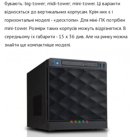
бувають: big-tower; midi-tower; mini-tower. Ці варіанти
відносяться до вертикальних корпусам. Крім них є і
горизонтальні моделі - «десктопи». Для міні-ПК потрібен
mini-tower. Розміри таких корпусів можуть відрізнятися. В
середньому їх габарити - 15 х 36 див. Але на ринку можна
знайти ще компактніше моделі.