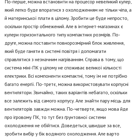
По-перше, можна встановити на процесор невеликий кулер,
який легко буде впоратися з охолодженням не тільки чіпа, а
й материнської плати в цілому. Зробити це буде непросто,
оскільки простір обмежений. Але в інтернет-магазинах є
кулери горизонтального типу компактних розмірів. По-
друге, можна поставити повнорозмірний блок живлення,
який буде ганяти в системі повітря і допомагати
справлятися з незначним нагріванням. Справа в тому, що
система міні-ПК у цілому не споживає великої кількості
електрики. Всі компоненти компактні, тому їм не потрібно
багато енергії. По-третє, можна використовувати корпусні
вентилятори. Звичайно, таких варіантів небагато, оскільки
все залежить від самого корпусу. Але знайти пару місць для
вентиляторів завжди можна. По-четверте, якщо мова йде
про ігровому ПК, то тут без ґрунтовної системи
охолодження не обійтися. Доведеться, швидше за все,
зробити вибір у бік водяного охолодження. Але варто