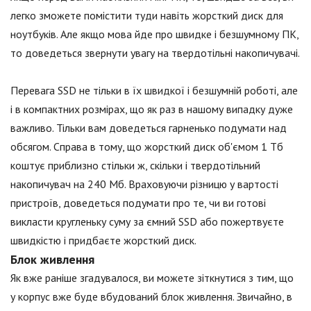
легко зможете помістити туди навіть жорсткий диск для
ноутбуків. Але якщо мова йде про швидке і безшумному ПК,
то доведеться звернути увагу на твердотільні накопичувачі.
Перевага SSD не тільки в їх швидкої і безшумній роботі, але
і в компактних розмірах, що як раз в нашому випадку дуже
важливо. Тільки вам доведеться гарненько подумати над
обсягом. Справа в тому, що жорсткий диск об'ємом 1 Тб
коштує приблизно стільки ж, скільки і твердотільний
накопичувач на 240 Мб. Враховуючи різницю у вартості
пристроїв, доведеться подумати про те, чи ви готові
викласти кругленьку суму за ємний SSD або пожертвуєте
швидкістю і придбаєте жорсткий диск.
Блок живлення
Як вже раніше згадувалося, ви можете зіткнутися з тим, що
у корпус вже буде вбудований блок живлення. Звичайно, в