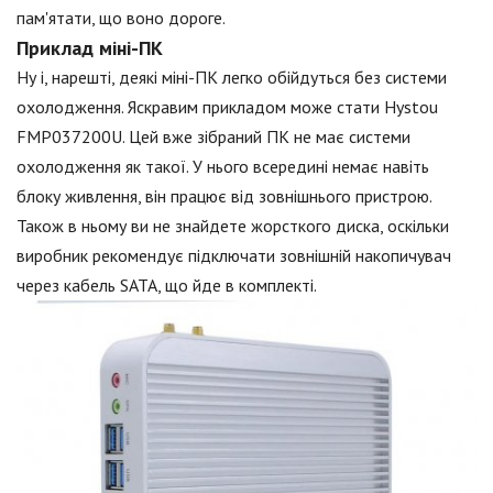
пам'ятати, що воно дороге.
Приклад міні-ПК
Ну і, нарешті, деякі міні-ПК легко обійдуться без системи
охолодження. Яскравим прикладом може стати Hystou
FMP037200U. Цей вже зібраний ПК не має системи
охолодження як такої. У нього всередині немає навіть
блоку живлення, він працює від зовнішнього пристрою.
Також в ньому ви не знайдете жорсткого диска, оскільки
виробник рекомендує підключати зовнішній накопичувач
через кабель SATA, що йде в комплекті.