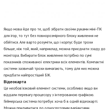
Якщо мова йде про те, щоб зібрати своїми руками міні-ПК
для ігор, то тут без повнорозмірного блоку живлення не
обійтися. Але варто розуміти, що і корпус буде трохи
більше, ніж той, який, наприклад, можна приєднати ззаду до
монітора. Вибирати блок живлення потрібно по сумі
показників споживаної електрики всіх елементів. Компактні
системи зазвичай трохи вимагають, тому для них можна
придбати найпростіший БЖ.
Відеокарта
Це необов'язковий елемент системи, особливо якщо ви
віддали перевагу процесору з інтегрованою графікою.
Геймерська система потребує хоча б в одній відеокарті.
Можна придивитися до однослотовим варіантами.