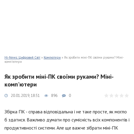
Hi-News: Цифровий Світ
»
Компютери
» Як зробити міні-ПК своїми руками? Міні-
комп'ютери
Як зробити міні-ПК своїми руками? Міні-
комп'ютери
20.01.2019, 18:51
896
0
Збірка ПК - справа відповідальна і не таке просте, як могло
б здатися. Важливо думати про сумісність всіх компонентів і
продуктивності системи. Але ще важче зібрати міні-ПК