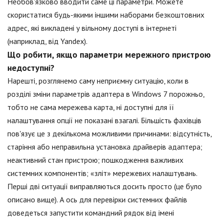
Необов'язково вводити саме ці параметри. Можете
скористатися будь-якими іншими наборами безкоштовних
адрес, які викладені у вільному доступі в інтернеті
(наприклад, від Yandex).
Що робити, якщо параметри мережного пристрою
недоступні?
Нарешті, розглянемо саму неприємну ситуацію, коли в
розділі зміни параметрів адаптера в Windows 7 порожньо,
тобто не сама мережева карта, ні доступні для її
налаштування опції не показані взагалі. Більшість фахівців
пов'язує це з декількома можливими причинами: відсутність,
старіння або неправильна установка драйверів адаптера;
неактивний стан пристрою; пошкодження важливих
системних компонентів; «зліт» мережевих налаштувань.
Перші дві ситуації виправляються досить просто (це було
описано вище). А ось для перевірки системних файлів
доведеться запустити командний рядок від імені