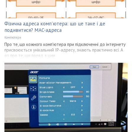
Фізична адреса комп'ютера: що це таке і де
подивитися? MAC-адреса
Компютери
Про те, що кожного комп'ютера при підключенні до інтернету
присвоюється унікальний IP-адресу, знають практично всі. А
от про те, що поряд з цим