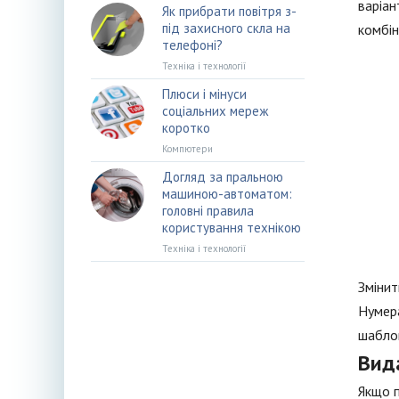
варіан
Як прибрати повітря з-
під захисного скла на
комбін
телефоні?
Техніка і технології
Плюси і мінуси
соціальних мереж
коротко
Компютери
Догляд за пральною
машиною-автоматом:
головні правила
користування технікою
Техніка і технології
Змінит
Нумера
шаблон
Вид
Якщо п