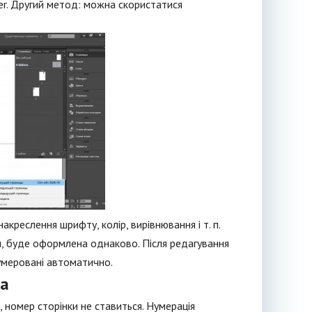
ber. Другий метод: можна скористатися
креслення шрифту, колір, вирівнювання і т. п.
м, буде оформлена однаково. Після редагування
умеровані автоматично.
та
номер сторінки не ставиться. Нумерація