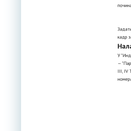
почина
Задати
кадр з
Нал
У "Инд
— "Пар
III, I
номер