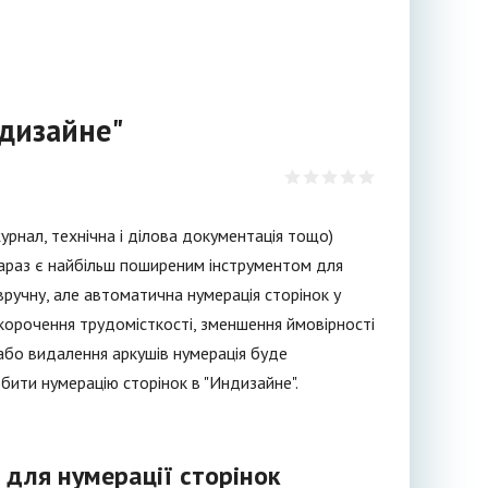
ндизайне"
урнал, технічна і ділова документація тощо)
зараз є найбільш поширеним інструментом для
вручну, але автоматична нумерація сторінок у
корочення трудомісткості, зменшення ймовірності
 або видалення аркушів нумерація буде
бити нумерацію сторінок в "Индизайне".
 для нумерації сторінок