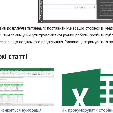
ами розглянули питання, як поставити нумерацію сторінок в "Ин
 і тим самим уникнути трудомісткої ручної роботи, зробити публ
ваною до подальшого редагування. Головне - дотримуватися по
жі статті
ійснюється нумерація
Як пронумерувати сторінк