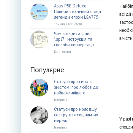
Asus P5B Deluxe:
Найбіл
Повний технічний огляд
всі ді
легенди епохи LGA775
застос
Техніка і технології
необхі
Чим відкрити файл
вмісти
*.spl7: інструкція та
способи конвертації
Компютери
Популярне
Статуси про сина зі
змістом: про любов до
найважливішого
Інтернет
Статуси про молодшу
сестру для соціальних
У разі
мереж
спецси
Інтернет