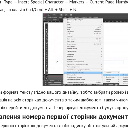
т: Type — Insert Special Character — Markers — Current Page Num
ацією клавіш Ctrl/Cmd + Alt + Shift + N.
и формат тексту згідно вашого дизайну, тобто вибрати розмір і на
ція на всіх сторінках документа з таким шаблоном, таким чино
ів перейти до документа. Тепер аркуші документа будуть прон
алення номера першої сторінки докумен
ершою сторінкою документа є обкладинку або титульний аркуш, 