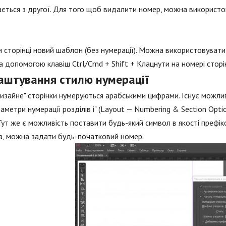
ється з другої. Для того щоб видалити номер, можна використо
 сторінці новий шаблон (без нумерації). Можна використовувати 
а допомогою клавіш Ctrl/Cmd + Shift + Клацнути на номері сторі
аштування стилю нумерації
изайне" сторінки нумеруються арабськими цифрами. Існує можлив
аметри нумерації розділів і" (Layout — Numbering & Section Options
V Тут же є можливість поставити будь-який символ в якості префі
а, можна задати будь-початковий номер.