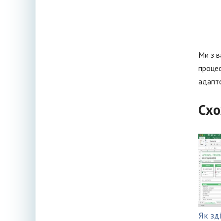
Ми з в
процес
адапто
Схо
Як зд