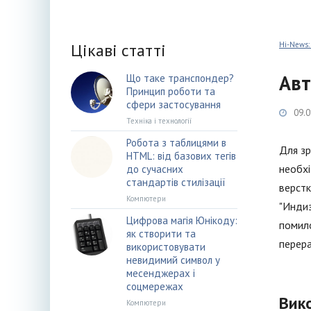
Цікаві статті
Hi-News:
Авт
Що таке транспондер?
Принцип роботи та
сфери застосування
09.0
Техніка і технології
Робота з таблицями в
Для зр
HTML: від базових тегів
необхі
до сучасних
стандартів стилізації
верстк
Компютери
"Индиз
Цифрова магія Юнікоду:
помило
як створити та
перера
використовувати
невидимий символ у
месенджерах і
соцмережах
Вик
Компютери