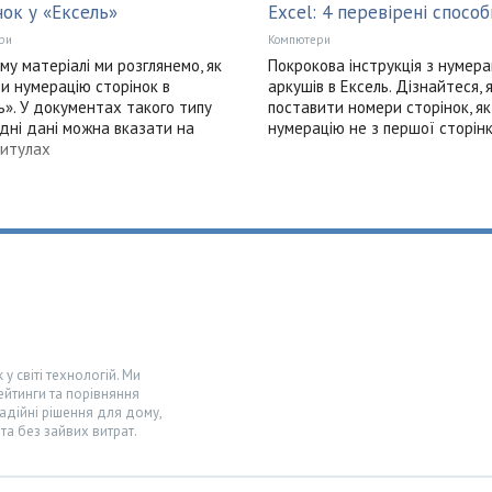
нок у «Ексель»
Excel: 4 перевірені способ
ри
Компютери
му матеріалі ми розглянемо, як
Покрокова інструкція з нумера
и нумерацію сторінок в
аркушів в Ексель. Дізнайтеся, 
ь». У документах такого типу
поставити номери сторінок, як
ідні дані можна вказати на
нумерацію не з першої сторінк
итулах
у світі технологій. Ми
ейтинги та порівняння
адійні рішення для дому,
та без зайвих витрат.