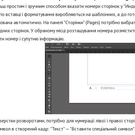
ьш простим і зручним способом вказати номери сторінок у "Инди
ї по вставці і форматування виробляються на шаблонних, а до г
ована автоматично. На панелі "Сторінки" (Pages) потрібно вибр
дних сторінок. У обраному місці розташування номера розмістити
ти номер і супутню інформацію.
 верстки розворотами, потрібно для нумерації лівої і правої ст
мвол в створений кадр: "Текст" — "Вставити спеціальний символ"