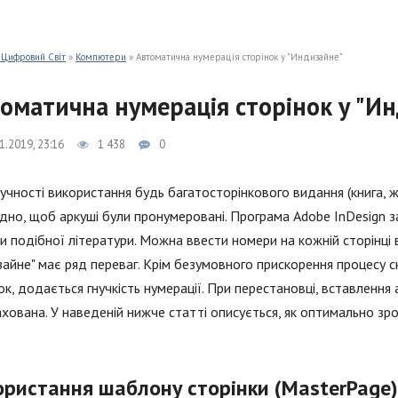
 Цифровий Світ
»
Компютери
» Автоматична нумерація сторінок у "Индизайне"
оматична нумерація сторінок у "И
1.2019, 23:16
1 438
0
учності використання будь багатосторінкового видання (книга, ж
дно, щоб аркуші були пронумеровані. Програма Adobe InDesign 
и подібної літератури. Можна ввести номери на кожній сторінці 
айне" має ряд переваг. Крім безумовного прискорення процесу с
к, додається гнучкість нумерації. При перестановці, вставлення
хована. У наведеній нижче статті описується, як оптимально зро
ористання шаблону сторінки (MasterPage)