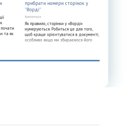
и
прибрати номери сторінок у
"Ворді"
ції
Компютери
як
Як правило, сторінки у «Ворді»
 почати
нумеруються. Робиться це для того,
и та як
щоб краще орієнтуватися в документі,
особливо якщо ми збираємося його