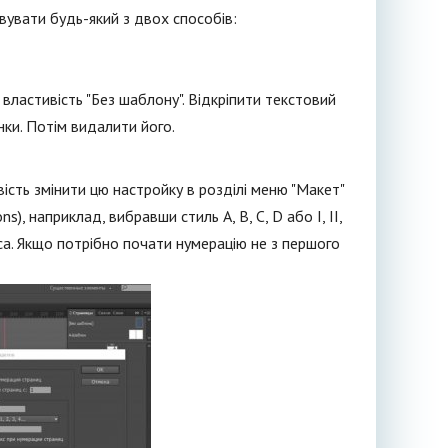
вувати будь-який з двох способів:
властивість "Без шаблону". Відкріпити текстовий
нки. Потім видалити його.
ість змінити цю настройку в розділі меню "Макет"
), наприклад, вибравши стиль A, B, C, D або I, II,
кса. Якщо потрібно почати нумерацію не з першого